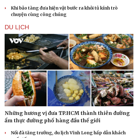
Khi bảo tàng đưa hiện vật bước ra khỏi tủ kính trò
chuyện cùng công chúng
DU LỊCH
Văn hóa
Giải trí
Sân khấu - Điện ảnh
Nghệ sĩ
Văn học
Thời trang
Âm nhạc
Sao Việt
Di sản
Những hương vị đưa TP.HCM thành thiên đường
ẩm thực đường phố hàng đầu thế giới
Nối đà tăng trưởng, du lịch Vĩnh Long hấp dẫn khách