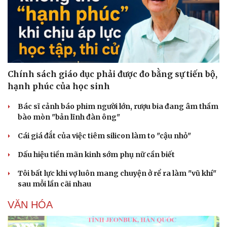
Chính sách giáo dục phải được đo bằng sự tiến bộ,
hạnh phúc của học sinh
Bác sĩ cảnh báo phim người lớn, rượu bia đang âm thầm
bào mòn "bản lĩnh đàn ông"
Cái giá đắt của việc tiêm silicon làm to "cậu nhỏ"
Dấu hiệu tiền mãn kinh sớm phụ nữ cần biết
Tôi bất lực khi vợ luôn mang chuyện ở rể ra làm "vũ khí"
sau mỗi lần cãi nhau
VĂN HÓA