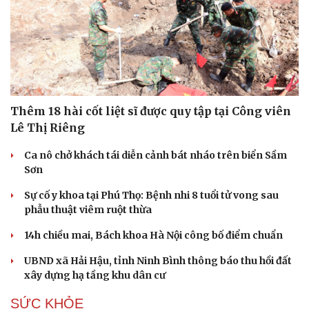
Thêm 18 hài cốt liệt sĩ được quy tập tại Công viên
Lê Thị Riêng
Ca nô chở khách tái diễn cảnh bát nháo trên biển Sầm
Sơn
Sự cố y khoa tại Phú Thọ: Bệnh nhi 8 tuổi tử vong sau
phẫu thuật viêm ruột thừa
Du lịch
Podcast
Tư vấn
Câu chuyện thời sự
14h chiều mai, Bách khoa Hà Nội công bố điểm chuẩn
Săn Tour
Đọc truyện đêm khuya
check-in
Cửa sổ tình yêu
UBND xã Hải Hậu, tỉnh Ninh Bình thông báo thu hồi đất
Kể chuyện cho bé
xây dựng hạ tầng khu dân cư
Hạt giống tâm hồn
SỨC KHỎE