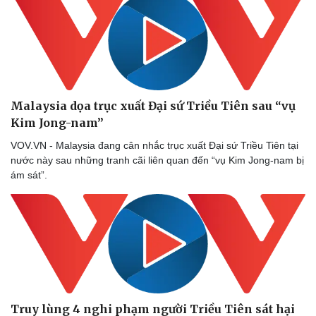
Bóng đá
Ô tô
Lịch thi đấu bóng đá
Xe máy
Thế giới thể thao
Tư vấn
eSports
Hậu trường
Malaysia dọa trục xuất Đại sứ Triều Tiên sau “vụ
Kim Jong-nam”
VOV.VN - Malaysia đang cân nhắc trục xuất Đại sứ Triều Tiên tại
nước này sau những tranh cãi liên quan đến “vụ Kim Jong-nam bị
ám sát”.
Truy lùng 4 nghi phạm người Triều Tiên sát hại