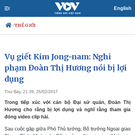
English
THẾ GIỚI
/
Vụ giết Kim Jong-nam: Nghi
Chính trị
Xã hội
Đảng
Tin 24h
phạm Đoàn Thị Hương nói bị lợi
Tổ chức nhân sự
Dự báo thời tiết
dụng
Quốc hội
Giáo dục
Nhận diện sự thật
Dấu ấn VOV
Việc làm
Thứ Bảy, 21:39, 25/02/2017
Biển đảo
Trong tiếp xúc với cán bộ Đại sứ quán, Đoàn Thị
Hương cho rằng bị lợi dụng và nghĩ rằng tham gia
đóng video clip hài.
Sau cuộc gặp giữa Phó Thủ tướng, Bộ trưởng Ngoại giao