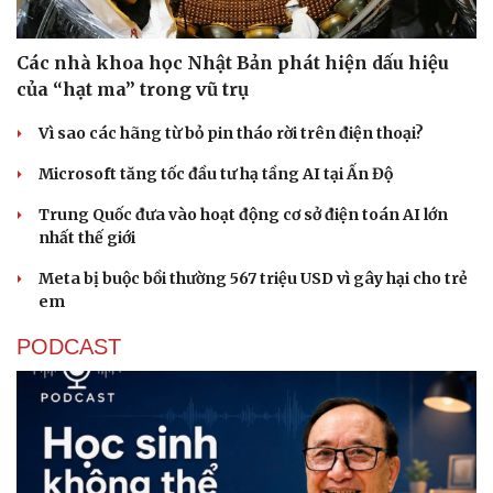
Các nhà khoa học Nhật Bản phát hiện dấu hiệu
của “hạt ma” trong vũ trụ
Sức khỏe
Đời sống
Vì sao các hãng từ bỏ pin tháo rời trên điện thoại?
Dinh dưỡng - món ngon
Nhà đẹp
Microsoft tăng tốc đầu tư hạ tầng AI tại Ấn Độ
Cây thuốc
Blog
Sản phụ khoa
Tình yêu - Gia đình
Trung Quốc đưa vào hoạt động cơ sở điện toán AI lớn
Nhi khoa
nhất thế giới
Nam khoa
Làm đẹp - giảm cân
Meta bị buộc bồi thường 567 triệu USD vì gây hại cho trẻ
Phòng mạch online
em
Ăn sạch sống khỏe
PODCAST