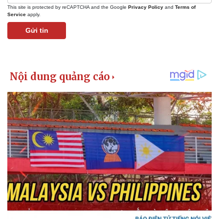
This site is protected by reCAPTCHA and the Google
Privacy Policy
and
Terms of
Service
apply.
Gửi tin