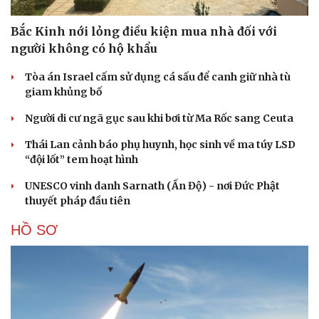
Bắc Kinh nới lỏng điều kiện mua nhà đối với
người không có hộ khẩu
Tòa án Israel cấm sử dụng cá sấu để canh giữ nhà tù
giam khủng bố
Người di cư ngã gục sau khi bơi từ Ma Rốc sang Ceuta
Thái Lan cảnh báo phụ huynh, học sinh về ma túy LSD
“đội lốt” tem hoạt hình
UNESCO vinh danh Sarnath (Ấn Độ) - nơi Đức Phật
thuyết pháp đầu tiên
HỒ SƠ