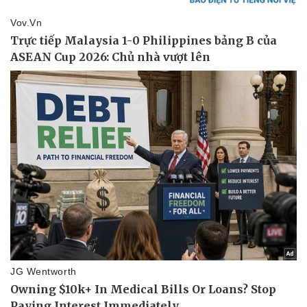
Kinh tế
Thị trường
Bất động sản
Giá vàng
Khởi nghiệp
Tiêu dùng
Tỷ giá
Chứng khoán
Giá cà phê