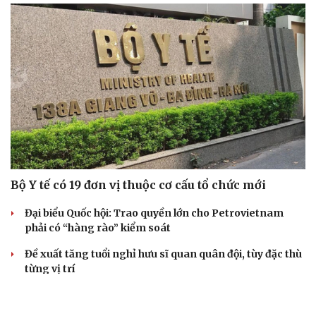
Bộ Y tế có 19 đơn vị thuộc cơ cấu tổ chức mới
Đại biểu Quốc hội: Trao quyền lớn cho Petrovietnam
phải có “hàng rào” kiểm soát
Đề xuất tăng tuổi nghỉ hưu sĩ quan quân đội, tùy đặc thù
từng vị trí
Đại tướng Phan Văn Giang: Cấp phép UAV phải gắn với
định danh để bảo vệ bầu trời