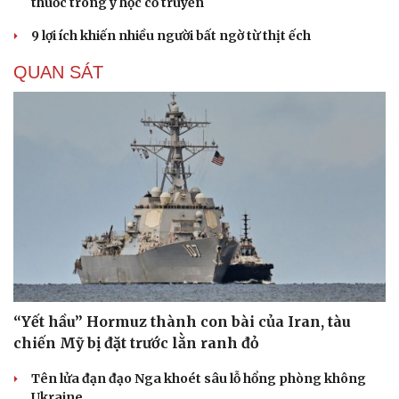
thuốc trong y học cổ truyền
9 lợi ích khiến nhiều người bất ngờ từ thịt ếch
QUAN SÁT
“Yết hầu” Hormuz thành con bài của Iran, tàu
chiến Mỹ bị đặt trước lằn ranh đỏ
Tên lửa đạn đạo Nga khoét sâu lỗ hổng phòng không
Ukraine