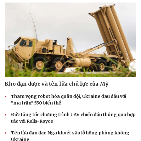
Doanh nghiệp
Công nghệ
Thông tin doanh nghiệp
Sành điệu
Doanh nghiệp 24h
Tin Công nghệ
Doanh nhân
Trải nghiệm
Vì cộng đồng
Chuyển đổi số
Kho đạn dược và tên lửa chủ lực của Mỹ
Tham vọng robot hóa quân đội, Ukraine đau đầu với
“ma trận” 550 biến thể
Đức tăng tốc chương trình UAV chiến đấu thông qua hợp
tác với Rolls-Royce
Tên lửa đạn đạo Nga khoét sâu lỗ hổng phòng không
Ukraine