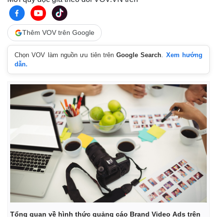
Thêm VOV trên Google
Chọn VOV làm nguồn ưu tiên trên
Google Search
.
Xem hướng
dẫn.
Thế giới
Multimedia
Quan sát
Video
Cuộc sống đó đây
Ảnh
Hồ sơ
E-Magazine
Infographic
Tổng quan về hình thức quảng cáo Brand Video Ads trên