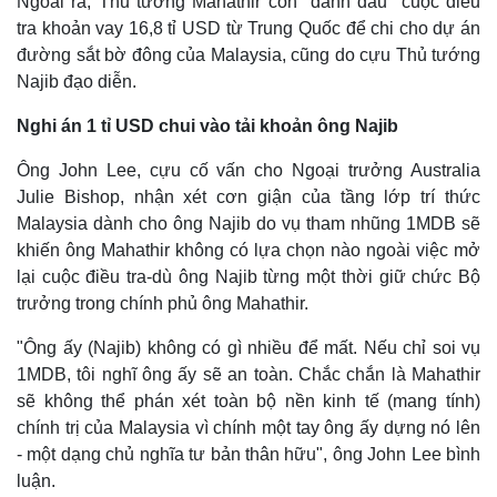
Ngoài ra, Thủ tướng Mahathir còn "đánh dấu" cuộc điều
tra khoản vay 16,8 tỉ USD từ Trung Quốc để chi cho dự án
đường sắt bờ đông của Malaysia, cũng do cựu Thủ tướng
Najib đạo diễn.
Nghi án 1 tỉ USD chui vào tải khoản ông Najib
Ông John Lee, cựu cố vấn cho Ngoại trưởng Australia
Julie Bishop, nhận xét cơn giận của tầng lớp trí thức
Malaysia dành cho ông Najib do vụ tham nhũng 1MDB sẽ
khiến ông Mahathir không có lựa chọn nào ngoài việc mở
lại cuộc điều tra-dù ông Najib từng một thời giữ chức Bộ
Thế giới
Multimedia
trưởng trong chính phủ ông Mahathir.
Quan sát
Video
Cuộc sống đó đây
Ảnh
"Ông ấy (Najib) không có gì nhiều để mất. Nếu chỉ soi vụ
Hồ sơ
E-Magazine
1MDB, tôi nghĩ ông ấy sẽ an toàn. Chắc chắn là Mahathir
Infographic
sẽ không thể phán xét toàn bộ nền kinh tế (mang tính)
chính trị của Malaysia vì chính một tay ông ấy dựng nó lên
- một dạng chủ nghĩa tư bản thân hữu", ông John Lee bình
luận.