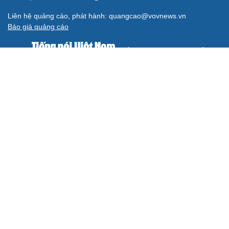
Liên hệ quảng cáo, phát hành: quangcao@vovnews.vn
Báo giá quảng cáo
Báo in
xuất bản thứ Năm hàng tuần
Tổng Biên tập: NGÔ THIỆU PHONG
Phó Tổng Biên tập: Phạm Công Hân, Đặng Thị Khanh, Giang
Trung Sơn, Nguyễn Tuyết Yến
Cơ quan chủ quản: ĐÀI TIẾNG NÓI VIỆT NAM
Không được sao chép lại bất kỳ thông tin nào từ website này khi
chưa có sự đồng ý bằng văn bản của Báo Điện tử Tiếng nói Việt
Nam