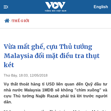
English
THẾ GIỚI
/
Vừa mất ghế, cựu Thủ tướng
Chính trị
Xã hội
Đảng
Tin 24h
Malaysia đối mặt điều tra thụt
Tổ chức nhân sự
Dự báo thời tiết
két
Quốc hội
Giáo dục
Nhận diện sự thật
Dấu ấn VOV
Việc làm
Thứ Bảy, 18:03, 12/05/2018
Biển đảo
Vụ thất thoát hàng tỉ USD liên quan đến Quỹ đầu tư
nhà nước Malaysia 1MDB sẽ không "chìm xuồng" và
cựu Thủ tướng Najib Razak phải trả lời trước người
dân.