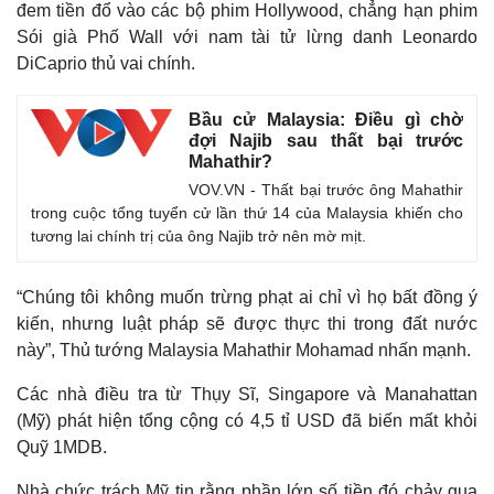
đem tiền đổ vào các bộ phim Hollywood, chẳng hạn phim
Sói già Phố Wall với nam tài tử lừng danh Leonardo
DiCaprio thủ vai chính.
Bầu cử Malaysia: Điều gì chờ
đợi Najib sau thất bại trước
Mahathir?
VOV.VN - Thất bại trước ông Mahathir
trong cuộc tổng tuyển cử lần thứ 14 của Malaysia khiến cho
tương lai chính trị của ông Najib trở nên mờ mịt.
“Chúng tôi không muốn trừng phạt ai chỉ vì họ bất đồng ý
Kinh tế
Thị trường
kiến, nhưng luật pháp sẽ được thực thi trong đất nước
Bất động sản
Giá vàng
này”, Thủ tướng Malaysia Mahathir Mohamad nhấn mạnh.
Khởi nghiệp
Tiêu dùng
Tỷ giá
Các nhà điều tra từ Thụy Sĩ, Singapore và Manahattan
Chứng khoán
(Mỹ) phát hiện tổng cộng có 4,5 tỉ USD đã biến mất khỏi
Giá cà phê
Quỹ 1MDB.
Nhà chức trách Mỹ tin rằng phần lớn số tiền đó chảy qua