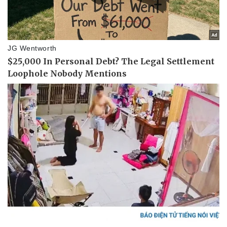
Sản phụ khoa
Tình yêu - Gia đình
Nhi khoa
Nam khoa
Làm đẹp - giảm cân
Phòng mạch online
Ăn sạch sống khỏe