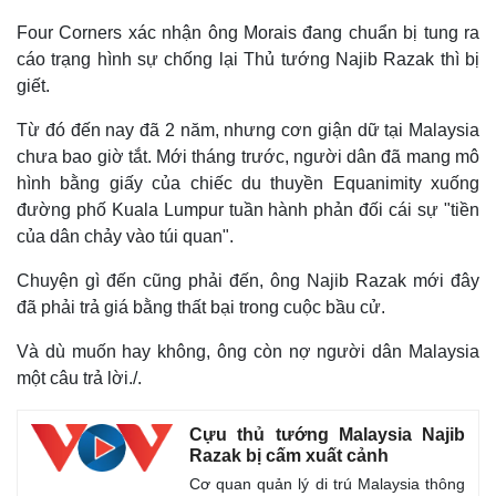
Four Corners xác nhận ông Morais đang chuẩn bị tung ra
cáo trạng hình sự chống lại Thủ tướng Najib Razak thì bị
giết.
Từ đó đến nay đã 2 năm, nhưng cơn giận dữ tại Malaysia
chưa bao giờ tắt. Mới tháng trước, người dân đã mang mô
hình bằng giấy của chiếc du thuyền Equanimity xuống
đường phố Kuala Lumpur tuần hành phản đối cái sự "tiền
của dân chảy vào túi quan".
Chuyện gì đến cũng phải đến, ông Najib Razak mới đây
đã phải trả giá bằng thất bại trong cuộc bầu cử.
Và dù muốn hay không, ông còn nợ người dân Malaysia
Thể thao
Ô tô - Xe máy
một câu trả lời./.
Bóng đá
Ô tô
Lịch thi đấu bóng đá
Xe máy
Thế giới thể thao
Tư vấn
Cựu thủ tướng Malaysia Najib
eSports
Razak bị cấm xuất cảnh
Hậu trường
Cơ quan quản lý di trú Malaysia thông