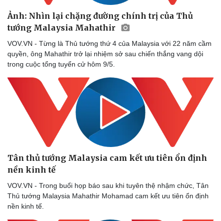
Ảnh: Nhìn lại chặng đường chính trị của Thủ
tướng Malaysia Mahathir
Du lịch
Podcast
VOV.VN - Từng là Thủ tướng thứ 4 của Malaysia với 22 năm cầm
Tư vấn
Câu chuyện thời sự
quyền, ông Mahathir trở lại nhiệm sở sau chiến thắng vang dội
Săn Tour
Đọc truyện đêm khuya
trong cuộc tổng tuyển cử hôm 9/5.
check-in
Cửa sổ tình yêu
Kể chuyện cho bé
Hạt giống tâm hồn
Tân thủ tướng Malaysia cam kết ưu tiên ổn định
nền kinh tế
VOV.VN - Trong buổi họp báo sau khi tuyên thệ nhậm chức, Tân
Thủ tướng Malaysia Mahathir Mohamad cam kết ưu tiên ổn định
nền kinh tế.