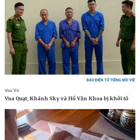
Văn hóa
Giải trí
Sân khấu - Điện ảnh
Nghệ sĩ
Văn học
Thời trang
Âm nhạc
Sao Việt
Di sản