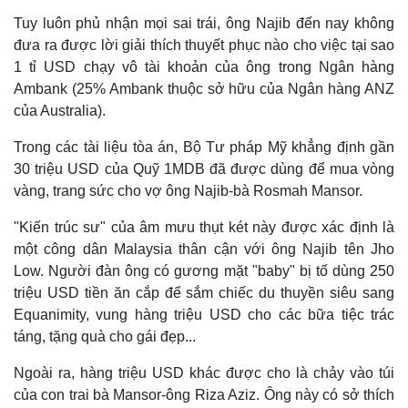
Tuy luôn phủ nhận mọi sai trái, ông Najib đến nay không
đưa ra được lời giải thích thuyết phục nào cho việc tại sao
1 tỉ USD chạy vô tài khoản của ông trong Ngân hàng
Ambank (25% Ambank thuộc sở hữu của Ngân hàng ANZ
của Australia).
Trong các tài liệu tòa án, Bộ Tư pháp Mỹ khẳng định gần
30 triệu USD của Quỹ 1MDB đã được dùng để mua vòng
vàng, trang sức cho vợ ông Najib-bà Rosmah Mansor.
"Kiến trúc sư" của âm mưu thụt két này được xác định là
một công dân Malaysia thân cận với ông Najib tên Jho
Low. Người đàn ông có gương mặt "baby" bị tố dùng 250
triệu USD tiền ăn cắp để sắm chiếc du thuyền siêu sang
Equanimity, vung hàng triệu USD cho các bữa tiệc trác
táng, tặng quà cho gái đẹp...
Ngoài ra, hàng triệu USD khác được cho là chảy vào túi
của con trai bà Mansor-ông Riza Aziz. Ông này có sở thích