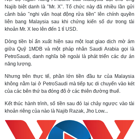
Najib biệt danh là "Mr. X". Tổ chức này đã nhiều lần gửi
cảnh báo "nghi vấn hoạt động rửa tiền" lên chính quyền
liên bang Malaysia sau khi chứng kiến số dư trong tài
khoản Mr. X leo lên đến 1 tỉ USD.
Dòng tiền bí ẩn xuất hiện sau một loạt giao dịch mờ ám
giữa Quỹ 1MDB và một pháp nhân Saudi Arabia gọi là
PetroSaudi, danh nghĩa bề ngoài là phát triển các dự án
năng lượng.
Nhưng trên thực tế, phần lớn tiền đầu tư của Malaysia
không nằm lại ở PetroSaudi mà tiếp tục di chuyển vào két
của các bên thứ ba đóng đô ở các thiên đường thuế.
Pháp luật
Quân sự - Quốc phòng
Kết thúc hành trình, số tiền sau đó lại chảy ngược vào tài
Vụ án
Vũ khí
khoản riêng của nào là Najib Razak, Jho Low...
Tin nóng
Việt Nam
Tư vấn luật
Phân tích