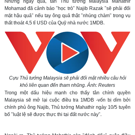
Những ngày qua, tân Thủ tướng Malaysia Mahathir
Mohamad đã cảnh báo "học trò" Najib Razak "sẽ phải đối
mặt hậu quả" nếu tay ông quả thật "nhúng chàm" trong vụ
thất thoát 4,5 tỉ USD của Quỹ nhà nước 1MDB.
Cựu Thủ tướng Malaysia sẽ phải đối mặt nhiều câu hỏi
khó liên quan đến tham nhũng. Ảnh: Reuters
Trong một dấu hiệu mạnh cho thấy tân chính quyền
Malaysia sẽ mở lại cuộc điều tra 1MDB -vốn bị dìm bởi
chính phủ ông Najib, Thủ tướng Mahathir ngày 10/5 tuyên
bố "luật lệ sẽ được thực thi tại đất nước này".