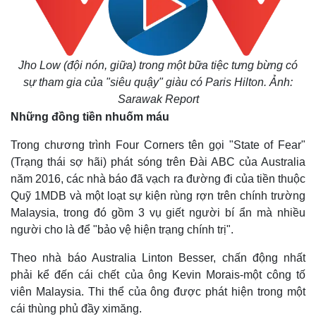
Jho Low (đội nón, giữa) trong một bữa tiệc tưng bừng có
sự tham gia của "siêu quậy" giàu có Paris Hilton. Ảnh:
Sarawak Report
Những đồng tiền nhuốm máu
Trong chương trình Four Corners tên gọi "State of Fear"
(Trạng thái sợ hãi) phát sóng trên Đài ABC của Australia
năm 2016, các nhà báo đã vạch ra đường đi của tiền thuộc
Quỹ 1MDB và một loạt sự kiện rùng rợn trên chính trường
Malaysia, trong đó gồm 3 vụ giết người bí ẩn mà nhiều
người cho là để "bảo vệ hiện trạng chính trị".
Theo nhà báo Australia Linton Besser, chấn động nhất
phải kể đến cái chết của ông Kevin Morais-một công tố
viên Malaysia. Thi thể của ông được phát hiện trong một
cái thùng phủ đầy ximăng.