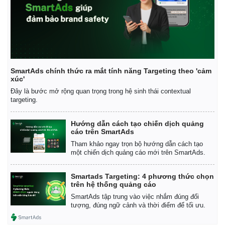
SmartAds chính thức ra mắt tính năng Targeting theo 'cảm
xúc'
Đây là bước mở rộng quan trọng trong hệ sinh thái contextual
targeting.
Hướng dẫn cách tạo chiến dịch quảng
cáo trên SmartAds
Tham khảo ngay trọn bộ hướng dẫn cách tạo
một chiến dịch quảng cáo mới trên SmartAds.
Smartads Targeting: 4 phương thức chọn
Doanh nghiệp
Công nghệ
trên hệ thống quảng cáo
Thông tin doanh nghiệp
Sành điệu
SmartAds tập trung vào việc nhắm đúng đối
tượng, đúng ngữ cảnh và thời điểm để tối ưu.
Doanh nghiệp 24h
Tin Công nghệ
Doanh nhân
Trải nghiệm