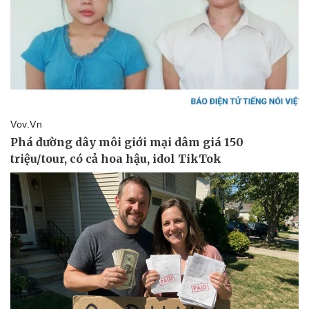
Sức khỏe
Đời sống
Dinh dưỡng - món ngon
Nhà đẹp
Cây thuốc
Blog