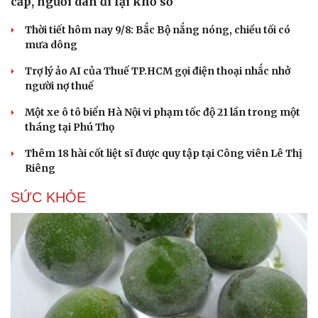
cấp, người dân đi lại khổ sở
Thời tiết hôm nay 9/8: Bắc Bộ nắng nóng, chiều tối có
mưa dông
Trợ lý ảo AI của Thuế TP.HCM gọi điện thoại nhắc nhở
người nợ thuế
Một xe ô tô biển Hà Nội vi phạm tốc độ 21 lần trong một
tháng tại Phú Thọ
Thêm 18 hài cốt liệt sĩ được quy tập tại Công viên Lê Thị
Riêng
SỨC KHỎE
Du lịch
Podcast
Tư vấn
Câu chuyện thời sự
Săn Tour
Đọc truyện đêm khuya
check-in
Cửa sổ tình yêu
Kể chuyện cho bé