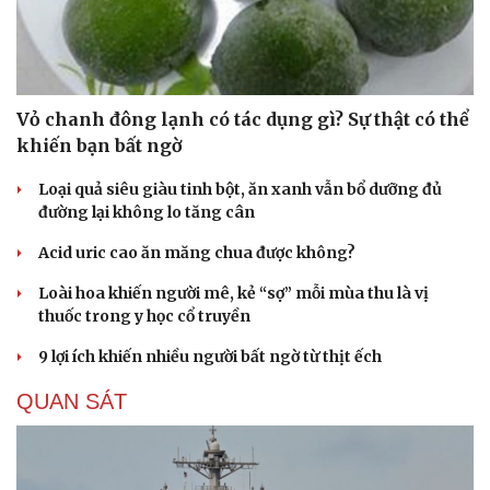
Hạt giống tâm hồn
Vỏ chanh đông lạnh có tác dụng gì? Sự thật có thể
khiến bạn bất ngờ
Loại quả siêu giàu tinh bột, ăn xanh vẫn bổ dưỡng đủ
đường lại không lo tăng cân
Acid uric cao ăn măng chua được không?
Loài hoa khiến người mê, kẻ “sợ” mỗi mùa thu là vị
thuốc trong y học cổ truyền
9 lợi ích khiến nhiều người bất ngờ từ thịt ếch
QUAN SÁT