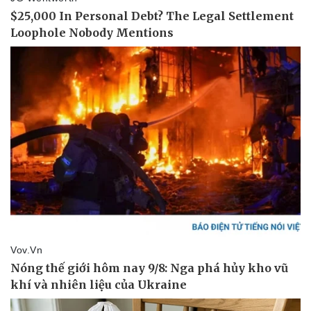
Vụ án
Vũ khí
Tin nóng
Việt Nam
Tư vấn luật
Phân tích