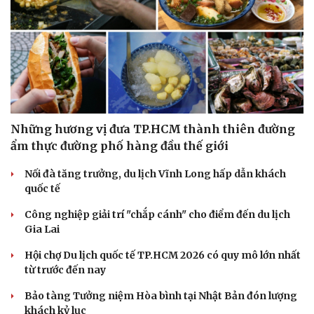
Những hương vị đưa TP.HCM thành thiên đường
ẩm thực đường phố hàng đầu thế giới
Nối đà tăng trưởng, du lịch Vĩnh Long hấp dẫn khách
quốc tế
Văn hóa
Giải trí
Công nghiệp giải trí "chắp cánh" cho điểm đến du lịch
Sân khấu - Điện ảnh
Nghệ sĩ
Gia Lai
Văn học
Thời trang
Hội chợ Du lịch quốc tế TP.HCM 2026 có quy mô lớn nhất
Âm nhạc
Sao Việt
từ trước đến nay
Di sản
Bảo tàng Tưởng niệm Hòa bình tại Nhật Bản đón lượng
khách kỷ lục