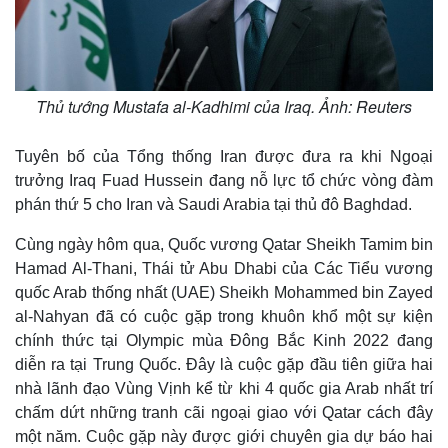
Thủ tướng Mustafa al-Kadhimi của Iraq. Ảnh: Reuters
Tuyên bố của Tổng thống Iran được đưa ra khi Ngoại
trưởng Iraq Fuad Hussein đang nỗ lực tổ chức vòng đàm
phán thứ 5 cho Iran và Saudi Arabia tại thủ đô Baghdad.
Cùng ngày hôm qua, Quốc vương Qatar Sheikh Tamim bin
Hamad Al-Thani, Thái tử Abu Dhabi của Các Tiểu vương
quốc Arab thống nhất (UAE) Sheikh Mohammed bin Zayed
al-Nahyan đã có cuộc gặp trong khuôn khổ một sự kiện
chính thức tại Olympic mùa Đông Bắc Kinh 2022 đang
diễn ra tại Trung Quốc. Đây là cuộc gặp đầu tiên giữa hai
nhà lãnh đạo Vùng Vịnh kể từ khi 4 quốc gia Arab nhất trí
chấm dứt những tranh cãi ngoại giao với Qatar cách đây
một năm. Cuộc gặp này được giới chuyên gia dự báo hai