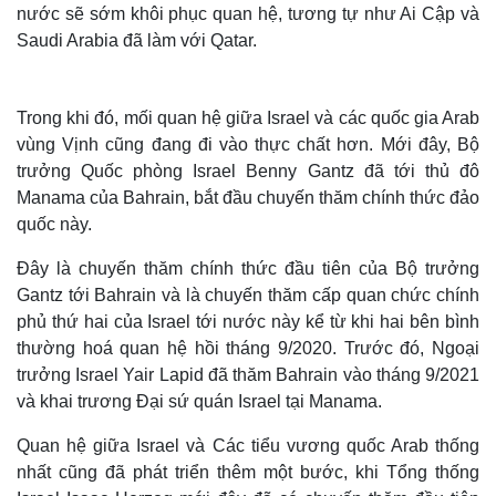
nước sẽ sớm khôi phục quan hệ, tương tự như Ai Cập và
Saudi Arabia đã làm với Qatar.
Trong khi đó, mối quan hệ giữa Israel và các quốc gia Arab
vùng Vịnh cũng đang đi vào thực chất hơn. Mới đây, Bộ
trưởng Quốc phòng Israel Benny Gantz đã tới thủ đô
Manama của Bahrain, bắt đầu chuyến thăm chính thức đảo
quốc này.
Đây là chuyến thăm chính thức đầu tiên của Bộ trưởng
Gantz tới Bahrain và là chuyến thăm cấp quan chức chính
Thế giới
Multimedia
phủ thứ hai của Israel tới nước này kể từ khi hai bên bình
thường hoá quan hệ hồi tháng 9/2020. Trước đó, Ngoại
Quan sát
Video
Cuộc sống đó đây
Ảnh
trưởng Israel Yair Lapid đã thăm Bahrain vào tháng 9/2021
Hồ sơ
E-Magazine
và khai trương Đại sứ quán Israel tại Manama.
Infographic
Quan hệ giữa Israel và Các tiểu vương quốc Arab thống
nhất cũng đã phát triển thêm một bước, khi Tổng thống