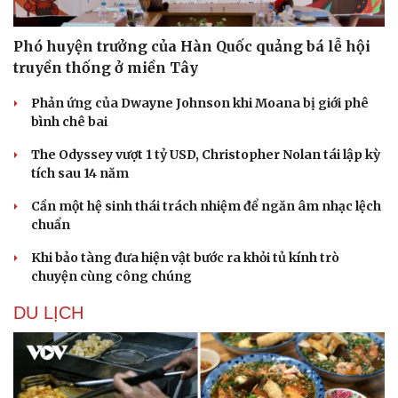
Phó huyện trưởng của Hàn Quốc quảng bá lễ hội
truyền thống ở miền Tây
Phản ứng của Dwayne Johnson khi Moana bị giới phê
bình chê bai
The Odyssey vượt 1 tỷ USD, Christopher Nolan tái lập kỳ
tích sau 14 năm
Cần một hệ sinh thái trách nhiệm để ngăn âm nhạc lệch
chuẩn
Khi bảo tàng đưa hiện vật bước ra khỏi tủ kính trò
chuyện cùng công chúng
DU LỊCH