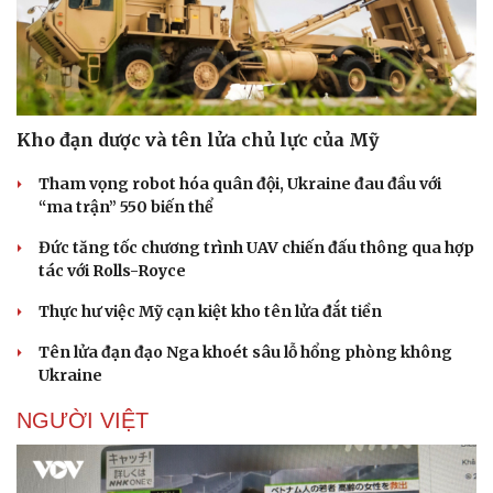
Doanh nghiệp
Công nghệ
Thông tin doanh nghiệp
Sành điệu
Kho đạn dược và tên lửa chủ lực của Mỹ
Doanh nghiệp 24h
Tin Công nghệ
Doanh nhân
Trải nghiệm
Tham vọng robot hóa quân đội, Ukraine đau đầu với
Vì cộng đồng
Chuyển đổi số
“ma trận” 550 biến thể
Đức tăng tốc chương trình UAV chiến đấu thông qua hợp
tác với Rolls-Royce
Thực hư việc Mỹ cạn kiệt kho tên lửa đắt tiền
Tên lửa đạn đạo Nga khoét sâu lỗ hổng phòng không
Ukraine
NGƯỜI VIỆT