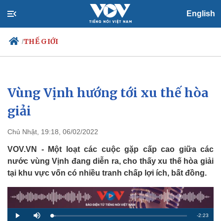
English
THẾ GIỚI
/
Vùng Vịnh hướng tới xu thế hòa
Chính trị
Xã hội
Đảng
Tin 24h
giải
Tổ chức nhân sự
Dự báo thời tiết
Quốc hội
Giáo dục
Chủ Nhật, 19:18, 06/02/2022
Nhận diện sự thật
Dấu ấn VOV
Việc làm
VOV.VN - Một loạt các cuộc gặp cấp cao giữa các
Biển đảo
nước vùng Vịnh đang diễn ra, cho thấy xu thế hòa giải
tại khu vực vốn có nhiều tranh chấp lợi ích, bất đồng.
R
-
2:23
L
P
M