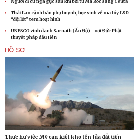
Người di cư ngã gục sau khi bơi từ Ma Rốc sang Ceuta
Thái Lan cảnh báo phụ huynh, học sinh về ma túy LSD
“đội lốt” tem hoạt hình
UNESCO vinh danh Sarnath (Ấn Độ) - nơi Đức Phật
thuyết pháp đầu tiên
HỒ SƠ
Thực hư việc Mỹ cạn kiệt kho tên lửa đắt tiền