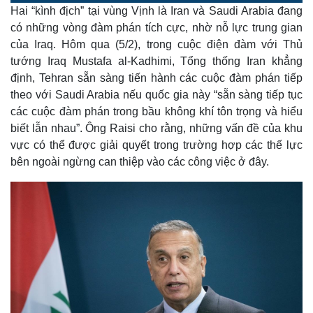
o
l
u
a
Hai “kình địch” tại vùng Vịnh là Iran và Saudi Arabia đang
a
t
e
d
y
e
e
có những vòng đàm phán tích cực, nhờ nỗ lực trung gian
d
m
:
của Iraq. Hôm qua (5/2), trong cuộc điện đàm với Thủ
2
.
a
8
tướng Iraq Mustafa al-Kadhimi, Tổng thống Iran khẳng
6
%
định, Tehran sẵn sàng tiến hành các cuộc đàm phán tiếp
i
theo với Saudi Arabia nếu quốc gia này “sẵn sàng tiếp tục
n
các cuộc đàm phán trong bầu không khí tôn trọng và hiểu
i
biết lẫn nhau”. Ông Raisi cho rằng, những vấn đề của khu
n
vực có thể được giải quyết trong trường hợp các thế lực
bên ngoài ngừng can thiệp vào các công việc ở đây.
g
T
i
m
e