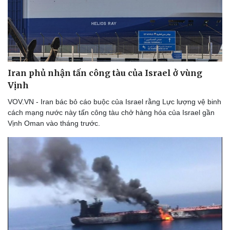
Thể thao
Ô tô - Xe máy
Bóng đá
Ô tô
Lịch thi đấu bóng đá
Xe máy
Thế giới thể thao
Tư vấn
eSports
Hậu trường
Iran phủ nhận tấn công tàu của Israel ở vùng
Vịnh
VOV.VN - Iran bác bỏ cáo buộc của Israel rằng Lực lượng vệ binh
cách mạng nước này tấn công tàu chở hàng hóa của Israel gần
Vịnh Oman vào tháng trước.