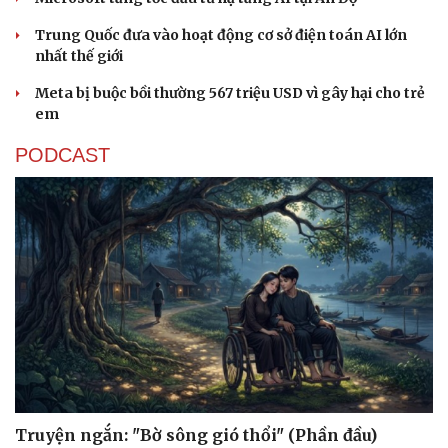
Trung Quốc đưa vào hoạt động cơ sở điện toán AI lớn
nhất thế giới
Meta bị buộc bồi thường 567 triệu USD vì gây hại cho trẻ
em
PODCAST
Sức khỏe
Đời sống
Dinh dưỡng - món ngon
Nhà đẹp
Cây thuốc
Blog
Sản phụ khoa
Tình yêu - Gia đình
Nhi khoa
Nam khoa
Làm đẹp - giảm cân
Phòng mạch online
Ăn sạch sống khỏe
Truyện ngắn: "Bờ sông gió thổi" (Phần đầu)