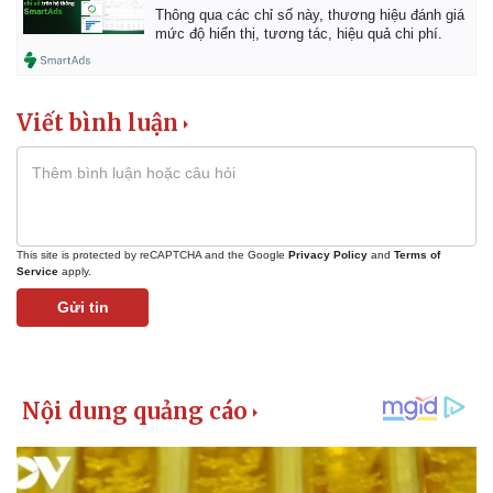
Thông qua các chỉ số này, thương hiệu đánh giá
mức độ hiển thị, tương tác, hiệu quả chi phí.
Viết bình luận
This site is protected by reCAPTCHA and the Google
Privacy Policy
and
Terms of
Service
apply.
Gửi tin
Kinh tế
Thị trường
Bất động sản
Giá vàng
Khởi nghiệp
Tiêu dùng
Tỷ giá
Chứng khoán