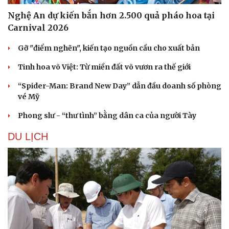
Nghệ An dự kiến bắn hơn 2.500 quả pháo hoa tại
Carnival 2026
Gỡ "điểm nghẽn", kiến tạo nguồn cầu cho xuất bản
Tinh hoa võ Việt: Từ miền đất võ vươn ra thế giới
“Spider-Man: Brand New Day” dẫn đầu doanh số phòng
vé Mỹ
Phong slư - “thư tình” bằng dân ca của người Tày
DU LỊCH
Văn hóa
Giải trí
Sân khấu - Điện ảnh
Nghệ sĩ
Văn học
Thời trang
Âm nhạc
Sao Việt
Di sản