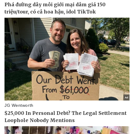
Vụ án
Vũ khí
Tin nóng
Việt Nam
Tư vấn luật
Phân tích