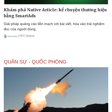
Khám phá Native Article: kể chuyện thương hiệu
bằng SmartAds
Doanh nghiệp
Công nghệ
Giải pháp quảng cáo liền mạch với bài viết, hòa vào trải nghiệm
đọc của người dùng.
Thông tin doanh nghiệp
Sành điệu
Doanh nghiệp 24h
Tin Công nghệ
| FPT Online
Doanh nhân
Trải nghiệm
Vì cộng đồng
Chuyển đổi số
QUÂN SỰ - QUỐC PHÒNG