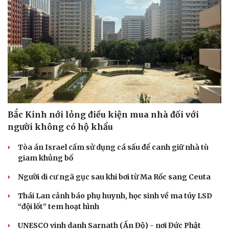
Bắc Kinh nới lỏng điều kiện mua nhà đối với
người không có hộ khẩu
Tòa án Israel cấm sử dụng cá sấu để canh giữ nhà tù
giam khủng bố
Người di cư ngã gục sau khi bơi từ Ma Rốc sang Ceuta
Thái Lan cảnh báo phụ huynh, học sinh về ma túy LSD
“đội lốt” tem hoạt hình
UNESCO vinh danh Sarnath (Ấn Độ) - nơi Đức Phật