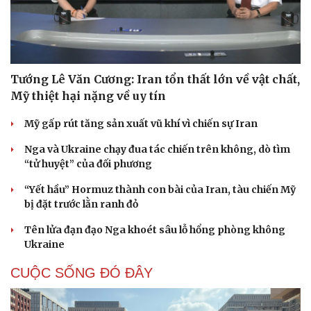
Tướng Lê Văn Cương: Iran tổn thất lớn về vật chất,
Mỹ thiệt hại nặng về uy tín
Mỹ gấp rút tăng sản xuất vũ khí vì chiến sự Iran
Nga và Ukraine chạy đua tác chiến trên không, dò tìm
“tử huyệt” của đối phương
“Yết hầu” Hormuz thành con bài của Iran, tàu chiến Mỹ
bị đặt trước lằn ranh đỏ
Tên lửa đạn đạo Nga khoét sâu lỗ hổng phòng không
Ukraine
CUỘC SỐNG ĐÓ ĐÂY
Cải chính