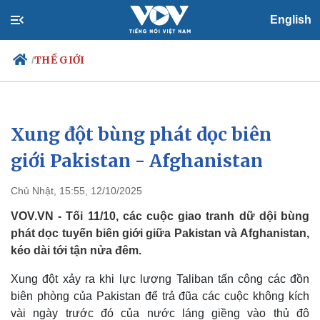
English
THẾ GIỚI
/
Xung đột bùng phát dọc biên
Chính trị
Xã hội
Đảng
Tin 24h
giới Pakistan - Afghanistan
Tổ chức nhân sự
Dự báo thời tiết
Quốc hội
Giáo dục
Chủ Nhật, 15:55, 12/10/2025
Nhận diện sự thật
Dấu ấn VOV
Việc làm
VOV.VN - Tối 11/10, các cuộc giao tranh dữ dội bùng
Biển đảo
phát dọc tuyến biên giới giữa Pakistan và Afghanistan,
kéo dài tới tận nửa đêm.
Xung đột xảy ra khi lực lượng Taliban tấn công các đồn
biên phòng của Pakistan để trả đũa các cuộc không kích
vài ngày trước đó của nước láng giềng vào thủ đô