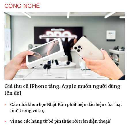
CÔNG NGHỆ
Sức khỏe
Đời sống
Dinh dưỡng - món ngon
Nhà đẹp
Cây thuốc
Blog
Sản phụ khoa
Tình yêu - Gia đình
Nhi khoa
Nam khoa
Làm đẹp - giảm cân
Giá thu cũ iPhone tăng, Apple muốn người dùng
Phòng mạch online
lên đời
Ăn sạch sống khỏe
Các nhà khoa học Nhật Bản phát hiện dấu hiệu của “hạt
ma” trong vũ trụ
Vì sao các hãng từ bỏ pin tháo rời trên điện thoại?