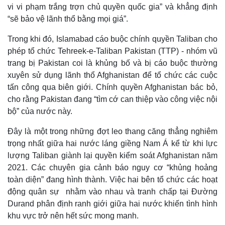
vi vi phạm trắng trợn chủ quyền quốc gia” và khẳng định
“sẽ bảo vệ lãnh thổ bằng mọi giá”.
Trong khi đó, Islamabad cáo buộc chính quyền Taliban cho
phép tổ chức Tehreek-e-Taliban Pakistan (TTP) - nhóm vũ
trang bị Pakistan coi là khủng bố và bị cáo buộc thường
xuyên sử dụng lãnh thổ Afghanistan để tổ chức các cuộc
tấn công qua biên giới. Chính quyền Afghanistan bác bỏ,
cho rằng Pakistan đang “tìm cớ can thiệp vào công việc nội
bộ” của nước này.
Đây là một trong những đợt leo thang căng thẳng nghiêm
trọng nhất giữa hai nước láng giềng Nam Á kể từ khi lực
Thế giới
Multimedia
lượng Taliban giành lại quyền kiểm soát Afghanistan năm
Quan sát
Video
2021. Các chuyên gia cảnh báo nguy cơ “khủng hoảng
Cuộc sống đó đây
Ảnh
toàn diện” đang hình thành. Việc hai bên tổ chức các hoạt
Hồ sơ
E-Magazine
Infographic
động quân sự nhằm vào nhau và tranh chấp tại Đường
Durand phân định ranh giới giữa hai nước khiến tình hình
khu vực trở nên hết sức mong manh.