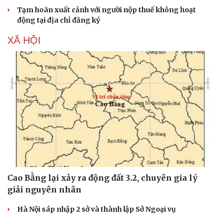
Tạm hoãn xuất cảnh với người nộp thuế không hoạt
động tại địa chỉ đăng ký
XÃ HỘI
Du lịch
Podcast
Cao Bằng lại xảy ra động đất 3.2, chuyên gia lý
Tư vấn
Câu chuyện thời sự
giải nguyên nhân
Săn Tour
Đọc truyện đêm khuya
check-in
Cửa sổ tình yêu
Hà Nội sáp nhập 2 sở và thành lập Sở Ngoại vụ
Kể chuyện cho bé