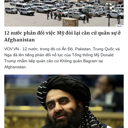
Thể thao
Ô tô - Xe máy
Bóng đá
Ô tô
Lịch thi đấu bóng đá
Xe máy
Thế giới thể thao
Tư vấn
eSports
12 nước phản đối việc Mỹ đòi lại căn cứ quân sự ở
Hậu trường
Afghanistan
VOV.VN - 12 nước, trong đó có Ấn Độ, Pakistan, Trung Quốc và
Nga đã lên tiếng phản đối nỗ lực của Tổng thống Mỹ Donald
Trump nhằm tiếp quản căn cứ Không quân Bagram tại
Afghanistan.