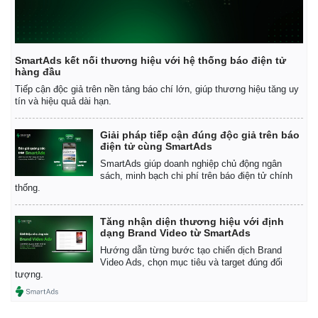
SmartAds kết nối thương hiệu với hệ thống báo điện tử
hàng đầu
Tiếp cận độc giả trên nền tảng báo chí lớn, giúp thương hiệu tăng uy
tín và hiệu quả dài hạn.
Giải pháp tiếp cận đúng độc giả trên báo
điện tử cùng SmartAds
SmartAds giúp doanh nghiệp chủ động ngân
sách, minh bạch chi phí trên báo điện tử chính
thống.
Tăng nhận diện thương hiệu với định
dạng Brand Video từ SmartAds
Kinh tế
Thị trường
Hướng dẫn từng bước tạo chiến dịch Brand
Video Ads, chọn mục tiêu và target đúng đối
Bất động sản
Giá vàng
tượng.
Khởi nghiệp
Tiêu dùng
Tỷ giá
Chứng khoán