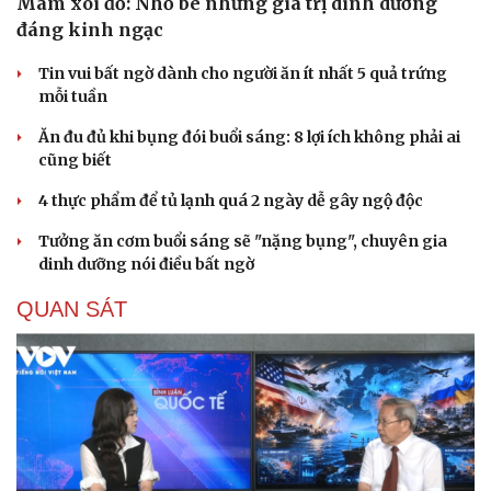
Mâm xôi đỏ: Nhỏ bé nhưng giá trị dinh dưỡng
đáng kinh ngạc
Tin vui bất ngờ dành cho người ăn ít nhất 5 quả trứng
mỗi tuần
Ăn đu đủ khi bụng đói buổi sáng: 8 lợi ích không phải ai
cũng biết
4 thực phẩm để tủ lạnh quá 2 ngày dễ gây ngộ độc
Tưởng ăn cơm buổi sáng sẽ "nặng bụng", chuyên gia
dinh dưỡng nói điều bất ngờ
QUAN SÁT