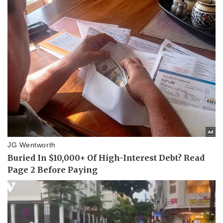
Vụ án
Vũ khí
Tin nóng
Việt Nam
Tư vấn luật
Phân tích