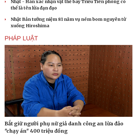
Nhật - Hàn xác nhận vật thể bay Triều Tiên phóng có
thể là tên lửa đạn đạo
Nhật Bản tưởng niệm 81 năm vụ ném bom nguyên tử
xuống Hiroshima
PHÁP LUẬT
Du lịch
Podcast
Tư vấn
Câu chuyện thời sự
Săn Tour
Đọc truyện đêm khuya
Bắt giữ người phụ nữ giả danh công an lừa đảo
check-in
Cửa sổ tình yêu
"chạy án" 400 triệu đồng
Kể chuyện cho bé