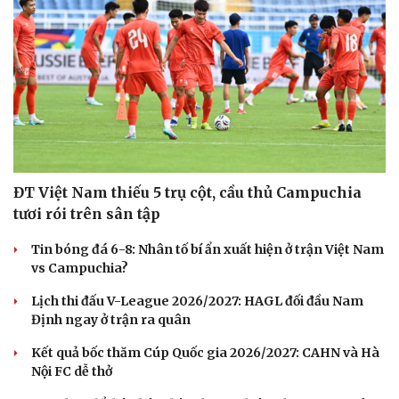
Sức khỏe
Đời sống
Dinh dưỡng - món ngon
Nhà đẹp
Cây thuốc
Blog
ĐT Việt Nam thiếu 5 trụ cột, cầu thủ Campuchia
Sản phụ khoa
Tình yêu - Gia đình
tươi rói trên sân tập
Nhi khoa
Nam khoa
Tin bóng đá 6-8: Nhân tố bí ẩn xuất hiện ở trận Việt Nam
Làm đẹp - giảm cân
vs Campuchia?
Phòng mạch online
Ăn sạch sống khỏe
Lịch thi đấu V-League 2026/2027: HAGL đối đầu Nam
Định ngay ở trận ra quân
Kết quả bốc thăm Cúp Quốc gia 2026/2027: CAHN và Hà
Nội FC dễ thở