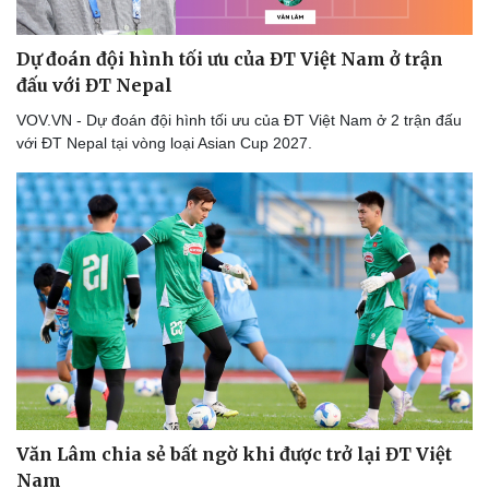
Thể thao
Ô tô - Xe máy
Bóng đá
Ô tô
Dự đoán đội hình tối ưu của ĐT Việt Nam ở trận
Lịch thi đấu bóng đá
Xe máy
đấu với ĐT Nepal
Thế giới thể thao
Tư vấn
eSports
VOV.VN - Dự đoán đội hình tối ưu của ĐT Việt Nam ở 2 trận đấu
Hậu trường
với ĐT Nepal tại vòng loại Asian Cup 2027.
Văn Lâm chia sẻ bất ngờ khi được trở lại ĐT Việt
Nam