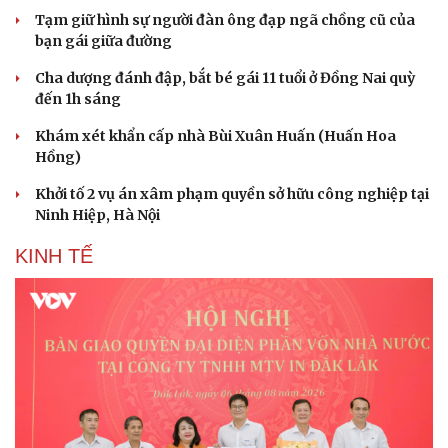
Hạt giống tâm hồn
Tạm giữ hình sự người đàn ông đạp ngã chồng cũ của
bạn gái giữa đường
Cha dượng đánh đập, bắt bé gái 11 tuổi ở Đồng Nai quỳ
đến 1h sáng
Khám xét khẩn cấp nhà Bùi Xuân Huấn (Huấn Hoa
Hồng)
Khởi tố 2 vụ án xâm phạm quyền sở hữu công nghiệp tại
Ninh Hiệp, Hà Nội
KINH TẾ