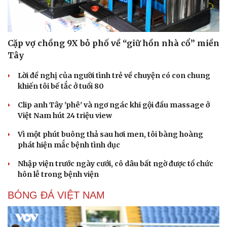
Cặp vợ chồng 9X bỏ phố về “giữ hồn nhà cổ” miền
Tây
Lời đề nghị của người tình trẻ về chuyện có con chung
khiến tôi bế tắc ở tuổi 80
Clip anh Tây 'phê' và ngơ ngác khi gội đầu massage ở
Việt Nam hút 24 triệu view
Vì một phút buông thả sau hơi men, tôi bàng hoàng
phát hiện mắc bệnh tình dục
Nhập viện trước ngày cưới, cô dâu bất ngờ được tổ chức
hôn lễ trong bệnh viện
BÓNG ĐÁ VIỆT NAM