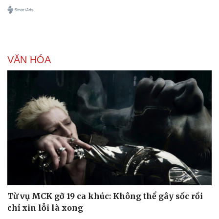
Doanh nghiệp
Công nghệ
VĂN HÓA
Thông tin doanh nghiệp
Sành điệu
Doanh nghiệp 24h
Tin Công nghệ
Doanh nhân
Trải nghiệm
Vì cộng đồng
Chuyển đổi số
Từ vụ MCK gỡ 19 ca khúc: Không thể gây sốc rồi
chỉ xin lỗi là xong