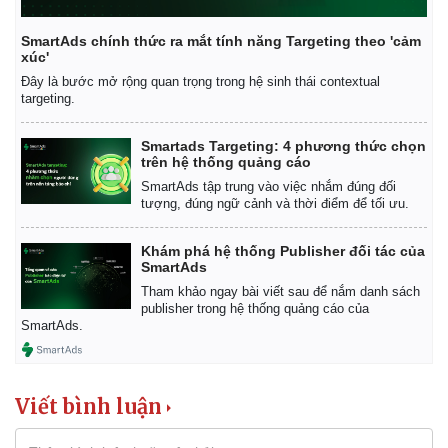
SmartAds chính thức ra mắt tính năng Targeting theo 'cảm
xúc'
Đây là bước mở rộng quan trọng trong hệ sinh thái contextual
targeting.
Smartads Targeting: 4 phương thức chọn
trên hệ thống quảng cáo
SmartAds tập trung vào việc nhắm đúng đối
tượng, đúng ngữ cảnh và thời điểm để tối ưu.
Khám phá hệ thống Publisher đối tác của
SmartAds
Tham khảo ngay bài viết sau để nắm danh sách
publisher trong hệ thống quảng cáo của
SmartAds.
Kinh tế
Thị trường
Bất động sản
Giá vàng
Khởi nghiệp
Tiêu dùng
Viết bình luận
Tỷ giá
Chứng khoán