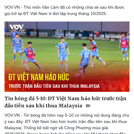
VOV.VN - Thủ môn Văn Lâm đã có những chia sẻ sau khi được
gọi trở lại ĐT Việt Nam ở đợt tập trung tháng 10/2025.
Tin bóng đá 5-10: ĐT Việt Nam háo hức trước trận
đầu tiên sau khi thua Malaysia
VOV.VN - Tin bóng đá hôm nay 5-10 có những nội dung đáng chú
ý sau đây: ĐT Việt Nam háo hức trước trận đầu tiên sau khi thua
Malaysia; Thống kê bất ngờ về Công Phượng mùa giải
2025/2026; Ngoại hạng Anh lên tiếng sau khi MU thoát phạt đền;