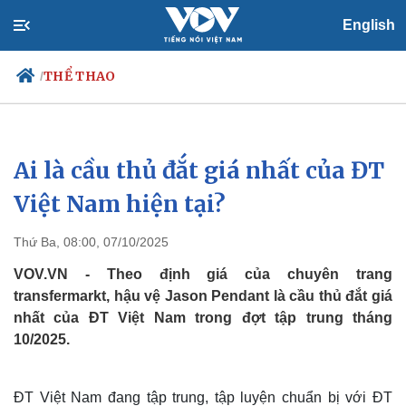
English
THỂ THAO
/
Ai là cầu thủ đắt giá nhất của ĐT
Chính trị
Xã hội
Đảng
Tin 24h
Việt Nam hiện tại?
Tổ chức nhân sự
Dự báo thời tiết
Quốc hội
Giáo dục
Thứ Ba, 08:00, 07/10/2025
Nhận diện sự thật
Dấu ấn VOV
Việc làm
VOV.VN - Theo định giá của chuyên trang
Biển đảo
transfermarkt, hậu vệ Jason Pendant là cầu thủ đắt giá
nhất của ĐT Việt Nam trong đợt tập trung tháng
10/2025.
ĐT Việt Nam đang tập trung, tập luyện chuẩn bị với ĐT