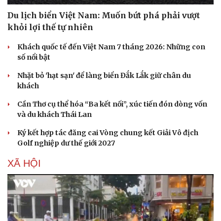
Du lịch biển Việt Nam: Muốn bứt phá phải vượt
khỏi lợi thế tự nhiên
Khách quốc tế đến Việt Nam 7 tháng 2026: Những con
số nổi bật
Nhặt bỏ 'hạt sạn' để làng biển Đắk Lắk giữ chân du
khách
Cần Thơ cụ thể hóa “Ba kết nối”, xúc tiến đón dòng vốn
và du khách Thái Lan
Ký kết hợp tác đăng cai Vòng chung kết Giải Vô địch
Golf nghiệp dư thế giới 2027
Văn hóa
Giải trí
Sân khấu - Điện ảnh
Nghệ sĩ
XÃ HỘI
Văn học
Thời trang
Âm nhạc
Sao Việt
Di sản