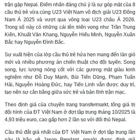
trận gặp Nepal. Điểm nhấn đáng chú ý là sự góp mặt của 8
cầu thủ trẻ vừa cùng U23 Việt Nam vô địch giải U23 Đông
Nam Á 2025 và vượt qua vòng loại U23 châu Á 2026.
Trong số này có những cái tên triển vọng như Trần Trung
Kiên, Khuất Văn Khang, Nguyễn Hiểu Minh, Nguyễn Xuân
Bắc hay Nguyễn Đình Bắc.
Sự xuất hiện của lớp cầu thủ trẻ hứa hẹn mang đến làn gió
mới và nhiều phương án chiến thuật cho đội tuyển. Song
song, lực lượng nòng cốt với các gương mặt giàu kinh
nghiệm như Đỗ Duy Mạnh, Bùi Tiến Dũng, Phạm Tuấn
Hải, Nguyễn Hoàng Đức, hay Tiến Linh vẫn được duy trì,
Thế giới
Multimedia
tạo nên sự cân bằng giữa sức trẻ và bản lĩnh trận mạc.
Quan sát
Video
Theo định giá của chuyên trang transfermarkt, tổng giá trị
Cuộc sống đó đây
Ảnh
Hồ sơ
E-Magazine
đội hình của ĐT Việt Nam ở đợt tập trung tháng 10/2025 là
Infographic
4,93 triệu euro, cao gấp hơn 2 lần so với đối thủ Nepal.
Cầu thủ đắt giá nhất của ĐT Việt Nam ở đợt tập trung lần
này là hậu vệ Jason Pendant, người được định giá