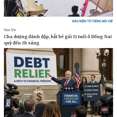
Vụ án
Vũ khí
Tin nóng
Việt Nam
Tư vấn luật
Phân tích