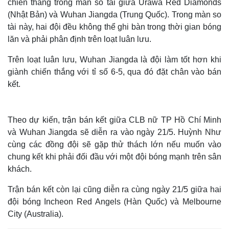
chiến thắng trong màn so tài giữa Urawa Red Diamonds
(Nhật Bản) và Wuhan Jiangda (Trung Quốc). Trong màn so
tài này, hai đội đều không thể ghi bàn trong thời gian bóng
lăn và phải phân định trên loạt luân lưu.
Trên loạt luân lưu, Wuhan Jiangda là đội làm tốt hơn khi
giành chiến thắng với tỉ số 6-5, qua đó đặt chân vào bán
kết.
Theo dự kiến, trận bán kết giữa CLB nữ TP Hồ Chí Minh
và Wuhan Jiangda sẽ diễn ra vào ngày 21/5. Huỳnh Như
cùng các đồng đội sẽ gặp thử thách lớn nếu muốn vào
chung kết khi phải đối đầu với một đội bóng mạnh trên sân
khách.
Trận bán kết còn lại cũng diễn ra cùng ngày 21/5 giữa hai
đội bóng Incheon Red Angels (Hàn Quốc) và Melbourne
City (Australia).