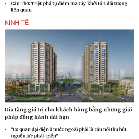
Cần Thơ: Triệt phá tụ điểm ma túy, khởi tố 3 đối tượng
liên quan
KINH TẾ
Gia tăng giá trị cho khách hàng bằng những giải
Du lịch
Podcast
pháp đồng hành dài hạn
Tư vấn
Câu chuyện thời sự
Săn Tour
Đọc truyện đêm khuya
"Cơ quan đại diện ở nước ngoài phải là cầu nối thu hút
check-in
Cửa sổ tình yêu
nguồn lực phát triển"
Kể chuyện cho bé