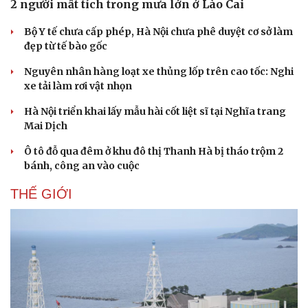
2 người mất tích trong mưa lớn ở Lào Cai
Bộ Y tế chưa cấp phép, Hà Nội chưa phê duyệt cơ sở làm
đẹp từ tế bào gốc
Nguyên nhân hàng loạt xe thủng lốp trên cao tốc: Nghi
xe tải làm rơi vật nhọn
Hà Nội triển khai lấy mẫu hài cốt liệt sĩ tại Nghĩa trang
Mai Dịch
Ô tô đỗ qua đêm ở khu đô thị Thanh Hà bị tháo trộm 2
bánh, công an vào cuộc
THẾ GIỚI
Văn hóa
Giải trí
Sân khấu - Điện ảnh
Nghệ sĩ
Văn học
Thời trang
Âm nhạc
Sao Việt
Di sản