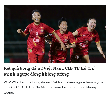
Thể thao
Ô tô - Xe máy
Bóng đá
Ô tô
Lịch thi đấu bóng đá
Xe máy
Thế giới thể thao
Tư vấn
eSports
Hậu trường
Kết quả bóng đá nữ Việt Nam: CLB TP Hồ Chí
Minh ngược dòng không tưởng
VOV.VN - Kết quả bóng đá nữ Việt Nam khiến người hâm mộ bất
ngờ khi CLB TP Hồ Chí Minh có màn lội ngược dòng không
tưởng.