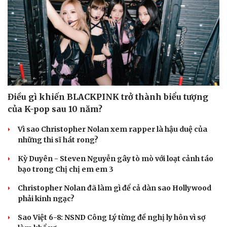
Sức khỏe
Đời sống
Dinh dưỡng - món ngon
Nhà đẹp
Điều gì khiến BLACKPINK trở thành biểu tượng
Cây thuốc
Blog
của K-pop sau 10 năm?
Sản phụ khoa
Tình yêu - Gia đình
Nhi khoa
Vì sao Christopher Nolan xem rapper là hậu duệ của
Nam khoa
những thi sĩ hát rong?
Làm đẹp - giảm cân
Phòng mạch online
Kỳ Duyên - Steven Nguyễn gây tò mò với loạt cảnh táo
Ăn sạch sống khỏe
bạo trong Chị chị em em 3
Christopher Nolan đã làm gì để cả dàn sao Hollywood
phải kinh ngạc?
Sao Việt 6-8: NSND Công Lý từng đề nghị ly hôn vì sợ