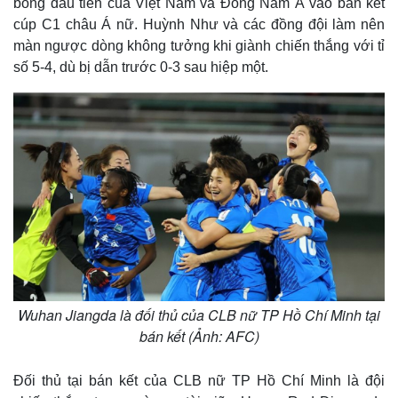
bóng đầu tiên của Việt Nam và Đông Nam Á vào bán kết
cúp C1 châu Á nữ. Huỳnh Như và các đồng đội làm nên
màn ngược dòng không tưởng khi giành chiến thắng với tỉ
số 5-4, dù bị dẫn trước 0-3 sau hiệp một.
Wuhan Jiangda là đối thủ của CLB nữ TP Hồ Chí Minh tại
bán kết (Ảnh: AFC)
Đối thủ tại bán kết của CLB nữ TP Hồ Chí Minh là đội