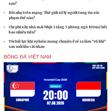
sao?
Bôi nhọ trên mạng: Thế giới xử lý người tung tin xúc
phạm thế nào?
Chi phí xây nhà mái Nhật 1 tầng 3 phòng ngủ 100m2 hết
bao nhiêu tiền?
Tôi bất lực khi vợ luôn mang chuyện ở rể ra làm "vũ khí"
sau mỗi lần cãi nhau
BÓNG ĐÁ VIỆT NAM