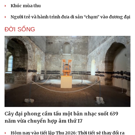
Khúc mùa thu
Người trẻ và hành trình đưa di sản “chạm” vào đương đại
ĐỜI SỐNG
Doanh nghiệp
Công nghệ
Thông tin doanh nghiệp
Sành điệu
Doanh nghiệp 24h
Tin Công nghệ
Doanh nhân
Trải nghiệm
Vì cộng đồng
Chuyển đổi số
Cây đại phong cầm tấu một bản nhạc suốt 639
năm vừa chuyển hợp âm thứ 17
Hôm nay vào tiết lập Thu 2026: Thời tiết sẽ thay đổi ra