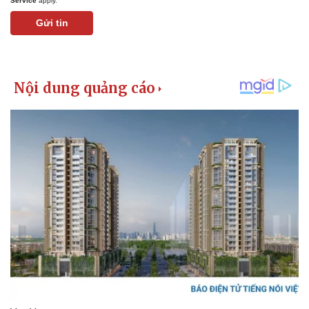
Service
apply.
Gửi tin
Kinh tế
Thị trường
Bất động sản
Giá vàng
Khởi nghiệp
Tiêu dùng
Tỷ giá
Chứng khoán