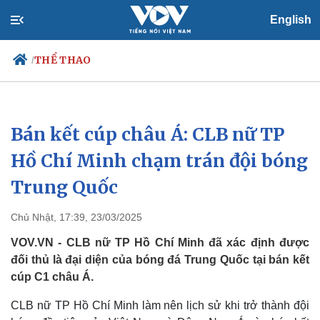
English
THỂ THAO
/
Bán kết cúp châu Á: CLB nữ TP
Chính trị
Xã hội
Đảng
Tin 24h
Hồ Chí Minh chạm trán đội bóng
Tổ chức nhân sự
Dự báo thời tiết
Trung Quốc
Quốc hội
Giáo dục
Nhận diện sự thật
Dấu ấn VOV
Việc làm
Chủ Nhật, 17:39, 23/03/2025
Biển đảo
VOV.VN - CLB nữ TP Hồ Chí Minh đã xác định được
đối thủ là đại diện của bóng đá Trung Quốc tại bán kết
cúp C1 châu Á.
CLB nữ TP Hồ Chí Minh làm nên lịch sử khi trở thành đội