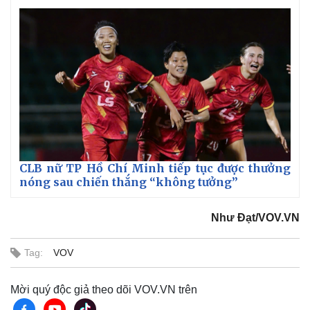
CLB nữ TP Hồ Chí Minh tiếp tục được thưởng
nóng sau chiến thắng “không tưởng”
Thế giới
Multimedia
Như Đạt/VOV.VN
Quan sát
Video
Cuộc sống đó đây
Ảnh
Hồ sơ
E-Magazine
Tag:
VOV
Infographic
Mời quý độc giả theo dõi VOV.VN trên