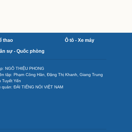
ể thao
Ô tô - Xe máy
ân sự - Quốc phòng
tập: NGÔ THIỆU PHONG
ên tập: Phạm Công Hân, Đặng Thị Khanh, Giang Trung
 Tuyết Yến
ủ quản: ĐÀI TIẾNG NÓI VIỆT NAM