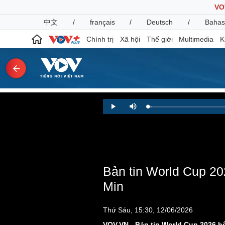
VO
中文
/
français
/
Deutsch
/
Bahas
Chính trị
Xã hội
Thế giới
Multimedia
K
Chính trị
Xã hội
Loaded
:
Play
Mute
1.02%
Đảng
Tin 24h
Tổ chức nhân sự
Dự báo thời tiết
Quốc hội
Giáo dục
Nhận diện sự thật
Dấu ấn VOV
Việc làm
Bản tin World Cup 20
Biển đảo
Min
Pháp luật
Quân sự - Quốc phòng
Vụ án
Vũ khí
Thứ Sáu, 15:30, 12/06/2026
Tin nóng
Việt Nam
Tư vấn luật
Phân tích
VOV.VN - Bản tin World Cup 2026 h