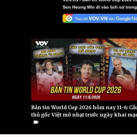
Son Heung Min đi vào lịch sử tron
Sức khỏe
Đời sống
Dinh dưỡng - món ngon
Nhà đẹp
Cây thuốc
Blog
Sản phụ khoa
Tình yêu - Gia đình
Nhi khoa
Nam khoa
Làm đẹp - giảm cân
Phòng mạch online
Ăn sạch sống khỏe
Cải chính
Bản tin World Cup 2026 hôm nay 11-6: Cầ
thủ gốc Việt mờ nhạt trước ngày khai mạ