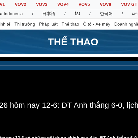
V1
VOV2
VOV3
VOV4
VOV5
VOV6
VOV GT
a Indonesia
/
日本語
/
ខ្មែរ
/
한국어
/
ພາ
inh tế
Thị trường
Pháp luật
Thể thao
Ô tô - Xe máy
Doanh nghi
THỂ THAO
Thế giới
Multimedia
K
Quan sát
Video
B
Cuộc sống đó đây
Ảnh
K
Hồ sơ
E-Magazine
Infographic
26 hôm nay 12-6: ĐT Anh thắng 6-0, lịc
Thể thao
Ô tô - Xe máy
D
Bóng đá
Ô tô
T
Lịch thi đấu bóng đá
Xe máy
Thế giới thể thao
Tư vấn
ôm nay 12-6 có những nội dung chính sau đây: ĐT Anh thắng 6-0 