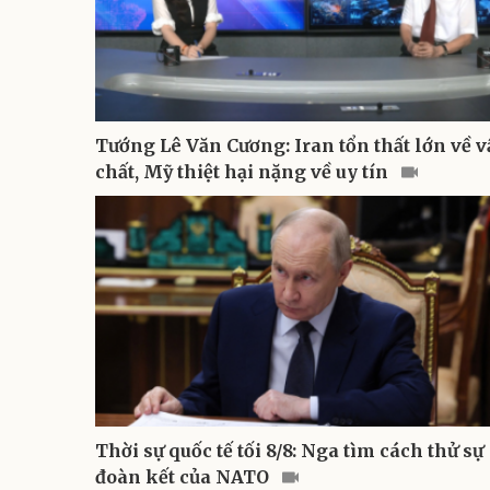
Tướng Lê Văn Cương: Iran tổn thất lớn về v
chất, Mỹ thiệt hại nặng về uy tín
Thời sự quốc tế tối 8/8: Nga tìm cách thử sự
đoàn kết của NATO