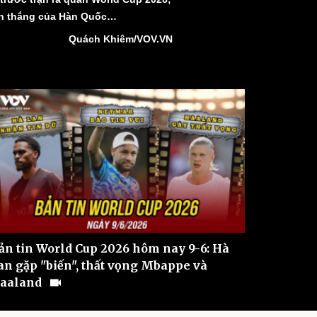
ì cộng đồng
Chuyển đổi số
rận thắng của Hàn Quốc…
Quách Khiêm/VOV.VN
u lịch
Podcast
Tư vấn
Câu chuyện thời sự
Săn Tour
Đọc truyện đêm khuya
heck-in
Cửa sổ tình yêu
Kể chuyện cho bé
Hạt giống tâm hồn
ản tin World Cup 2026 hôm nay 9-6: Hà
an gặp "biến", thất vọng Mbappe và
aaland