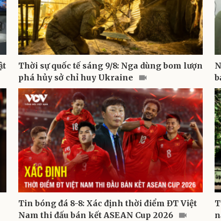
ật
Thời sự quốc tế sáng 9/8: Nga dùng bom lượn
N
phá hủy sở chỉ huy Ukraine
b
Tin bóng đá 8-8: Xác định thời điểm ĐT Việt
T
Nam thi đấu bán kết ASEAN Cup 2026
n