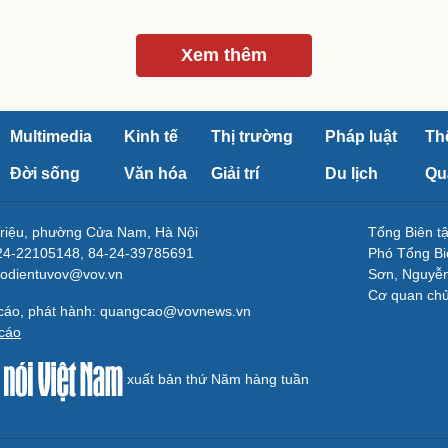
Xem thêm
Multimedia
Kinh tế
Thị trường
Pháp luật
Th
Đời sống
Văn hóa
Giải trí
Du lịch
Qu
Triệu, phường Cửa Nam, Hà Nội
Tổng Biên 
-24-22105148, 84-24-39785691
Phó Tổng Bi
aodientuvov@vov.vn
Sơn, Nguyễn
Cơ quan ch
 cáo, phát hành: quangcao@vovnews.vn
cáo
xuất bản thứ Năm hàng tuần