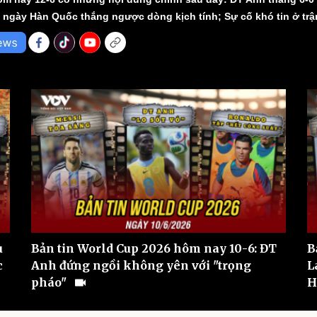
eSports
V
g ngày Hàn Quốc thắng ngược dòng kịch tính; Sự cố khó tin ở t
Hậu trường
Văn hóa
Giải trí
D
Sân khấu - Điện ảnh
Nghệ sĩ
Văn học
Thời trang
Âm nhạc
Sao Việt
c
Di sản
u
Bản tin World Cup 2026 hôm nay 10-6: ĐT
B
c
Anh đứng ngồi không yên với "trọng
L
pháo"
H