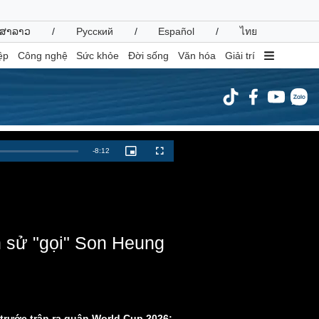
ສາລາວ
/
Русский
/
Español
/
ไทย
ệp
Công nghệ
Sức khỏe
Đời sống
Văn hóa
Giải trí
inh tế
Thị trường
Remaining
-
8:12
Picture-
Fullscreen
in-
ất động sản
Giá vàng
Picture
Time
hởi nghiệp
Tiêu dùng
Tỷ giá
Chứng khoán
Giá cà phê
h sử "gọi" Son Heung
oanh nghiệp
Công nghệ
hông tin doanh nghiệp
Sành điệu
Doanh nghiệp 24h
Tin Công nghệ
Doanh nhân
Trải nghiệm
trước trận ra quân World Cup 2026;