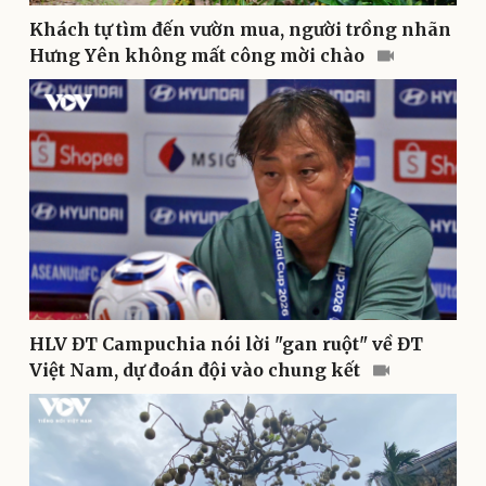
Khách tự tìm đến vườn mua, người trồng nhãn
Hưng Yên không mất công mời chào
Sức khỏe
Đời sống
Dinh dưỡng - món ngon
Nhà đẹp
Cây thuốc
Blog
Sản phụ khoa
Tình yêu - Gia đình
Nhi khoa
Nam khoa
Làm đẹp - giảm cân
Phòng mạch online
Ăn sạch sống khỏe
HLV ĐT Campuchia nói lời "gan ruột" về ĐT
Việt Nam, dự đoán đội vào chung kết