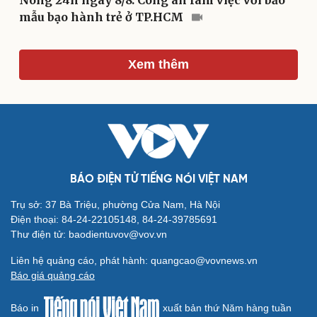
Nóng 24h ngày 8/8: Công an làm việc với bảo
mẫu bạo hành trẻ ở TP.HCM
Du lịch
Podcast
Xem thêm
Tư vấn
Câu chuyện thời sự
Săn Tour
Đọc truyện đêm khuya
check-in
Cửa sổ tình yêu
Kể chuyện cho bé
Hạt giống tâm hồn
BÁO ĐIỆN TỬ TIẾNG NÓI VIỆT NAM
Trụ sở: 37 Bà Triệu, phường Cửa Nam, Hà Nội
Điện thoại: 84-24-22105148, 84-24-39785691
Thư điện tử: baodientuvov@vov.vn
Liên hệ quảng cáo, phát hành: quangcao@vovnews.vn
Báo giá quảng cáo
Báo in
xuất bản thứ Năm hàng tuần