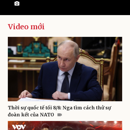
Video mới
Kinh tế
Thị trường
Bất động sản
Giá vàng
Khởi nghiệp
Tiêu dùng
Tỷ giá
Chứng khoán
Giá cà phê
Thời sự quốc tế tối 8/8: Nga tìm cách thử sự
đoàn kết của NATO