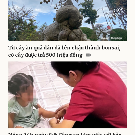
Văn hóa
Giải trí
Sân khấu - Điện ảnh
Nghệ sĩ
Từ cây ăn quả dân dã lên chậu thành bonsai,
Văn học
Thời trang
có cây được trả 500 triệu đồng
Âm nhạc
Sao Việt
Di sản