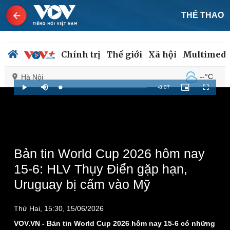
THỂ THAO
Chính trị
Thế giới
Xã hội
Multimedi
--°C
Hà Nội
Remaining
-
8:07
Loaded
:
Play
Mute
Picture-
Fullscreen
1.11%
in-
Picture
Time
Chính trị
Xã hội
Đảng
Tin 24h
Tổ chức nhân sự
Dự báo thời tiết
Bản tin World Cup 2026 hôm nay
Quốc hội
Giáo dục
15-6: HLV Thụy Điển gặp hạn,
Nhận diện sự thật
Dấu ấn VOV
Uruguay bị cấm vào Mỹ
Việc làm
Biển đảo
Thứ Hai, 15:30, 15/06/2026
VOV.VN - Bản tin World Cup 2026 hôm nay 15-6 có những