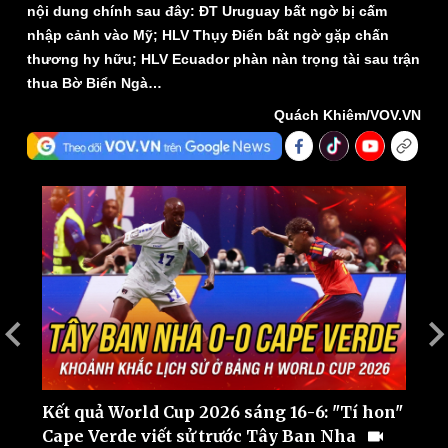
nội dung chính sau đây: ĐT Uruguay bất ngờ bị cấm
nhập cảnh vào Mỹ; HLV Thụy Điển bất ngờ gặp chấn
thương hy hữu; HLV Ecuador phàn nàn trọng tài sau trận
thua Bờ Biển Ngà…
Quách Khiêm/VOV.VN
Thế giới
Multimedia
Quan sát
Video
Cuộc sống đó đây
Ảnh
Hồ sơ
E-Magazine
Infographic
ụy
Kết quả World Cup 2026 sáng 16-6: "Tí hon"
B
Cape Verde viết sử trước Tây Ban Nha
Đ