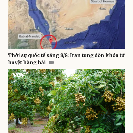
Doanh nghiệp
Công nghệ
Thông tin doanh nghiệp
Sành điệu
Doanh nghiệp 24h
Tin Công nghệ
Thời sự quốc tế sáng 8/8: Iran tung đòn khóa tử
Doanh nhân
Trải nghiệm
Vì cộng đồng
Chuyển đổi số
huyệt hàng hải