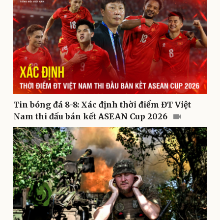
Pháp luật
Quân sự - Quốc phòng
Tin bóng đá 8-8: Xác định thời điểm ĐT Việt
Vụ án
Vũ khí
Nam thi đấu bán kết ASEAN Cup 2026
Tin nóng
Việt Nam
Tư vấn luật
Phân tích