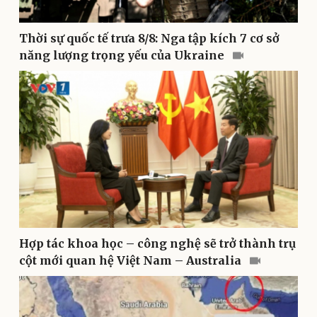
Thời sự quốc tế trưa 8/8: Nga tập kích 7 cơ sở
năng lượng trọng yếu của Ukraine
Thể thao
Ô tô - Xe máy
Bóng đá
Ô tô
Lịch thi đấu bóng đá
Xe máy
Thế giới thể thao
Tư vấn
eSports
Hậu trường
Hợp tác khoa học – công nghệ sẽ trở thành trụ
cột mới quan hệ Việt Nam – Australia