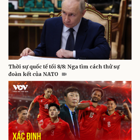
Pháp luật
Quân sự - Quốc phòng
Vụ án
Vũ khí
Tin nóng
Việt Nam
Tư vấn luật
Phân tích
Thời sự quốc tế tối 8/8: Nga tìm cách thử sự
đoàn kết của NATO
Thể thao
Ô tô - Xe máy
Bóng đá
Ô tô