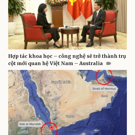
Hợp tác khoa học – công nghệ sẽ trở thành trụ
cột mới quan hệ Việt Nam – Australia
Sức khỏe
Đời sống
Dinh dưỡng - món ngon
Nhà đẹp
Cây thuốc
Blog
Sản phụ khoa
Tình yêu - Gia đình
Nhi khoa
Nam khoa
Làm đẹp - giảm cân
Phòng mạch online
Ăn sạch sống khỏe