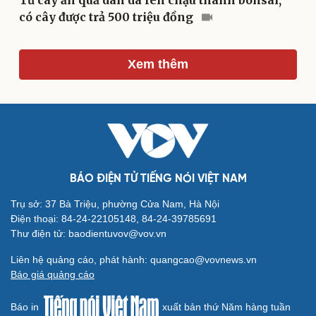
Từ cây ăn quả dân dã lên chậu thành bonsai,
có cây được trả 500 triệu đồng
Xem thêm
Cải chính
BÁO ĐIỆN TỬ TIẾNG NÓI VIỆT NAM
Trụ sở: 37 Bà Triệu, phường Cửa Nam, Hà Nội
Điện thoại: 84-24-22105148, 84-24-39785691
Thư điện tử: baodientuvov@vov.vn
Liên hệ quảng cáo, phát hành: quangcao@vovnews.vn
Báo giá quảng cáo
Báo in
xuất bản thứ Năm hàng tuần