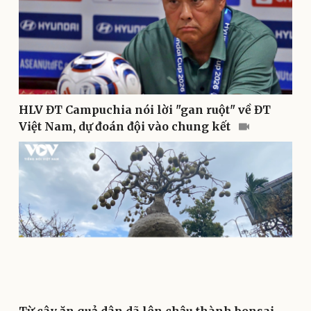
HLV ĐT Campuchia nói lời "gan ruột" về ĐT
Việt Nam, dự đoán đội vào chung kết
Du lịch
Podcast
Tư vấn
Câu chuyện thời sự
Săn Tour
Đọc truyện đêm khuya
check-in
Cửa sổ tình yêu
Kể chuyện cho bé
Hạt giống tâm hồn