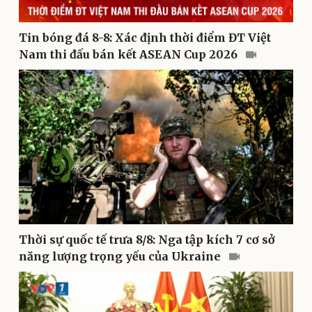
Lịch thi đấu bóng đá
Xe máy
Thế giới thể thao
Tư vấn
Tin bóng đá 8-8: Xác định thời điểm ĐT Việt
eSports
Hậu trường
Nam thi đấu bán kết ASEAN Cup 2026
Thời sự quốc tế trưa 8/8: Nga tập kích 7 cơ sở
Doanh nghiệp
Công nghệ
năng lượng trọng yếu của Ukraine
Thông tin doanh nghiệp
Sành điệu
Doanh nghiệp 24h
Tin Công nghệ
Doanh nhân
Trải nghiệm
Vì cộng đồng
Chuyển đổi số