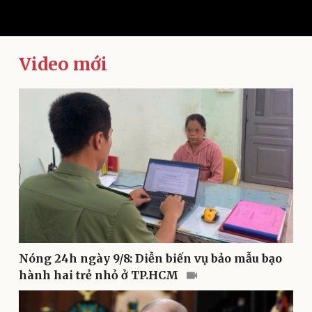
Video mới
Kinh tế
Thị trường
Bất động sản
Giá vàng
Khởi nghiệp
Tiêu dùng
Tỷ giá
Chứng khoán
Giá cà phê
Nóng 24h ngày 9/8: Diễn biến vụ bảo mẫu bạo
hành hai trẻ nhỏ ở TP.HCM