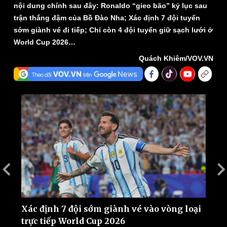
nội dung chính sau đây: Ronaldo “gieo bão” kỷ lục sau
trận thắng đậm của Bồ Đào Nha; Xác định 7 đội tuyển
sớm giành vé đi tiếp; Chỉ còn 4 đội tuyển giữ sạch lưới ở
World Cup 2026…
Quách Khiêm/VOV.VN
Thế giới
Multimedia
Quan sát
Video
Cuộc sống đó đây
Ảnh
Hồ sơ
E-Magazine
Infographic
Xác định 7 đội sớm giành vé vào vòng loại
K
trực tiếp World Cup 2026
B