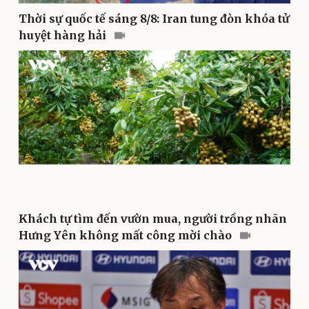
Thời sự quốc tế sáng 8/8: Iran tung đòn khóa tử
huyệt hàng hải
Văn hóa
Giải trí
Sân khấu - Điện ảnh
Nghệ sĩ
Khách tự tìm đến vườn mua, người trồng nhãn
Văn học
Thời trang
Hưng Yên không mất công mời chào
Âm nhạc
Sao Việt
Di sản