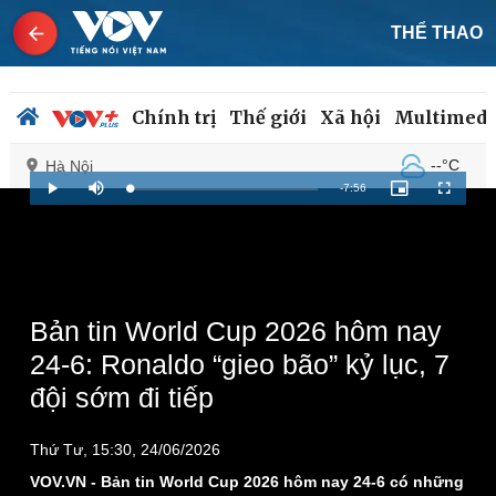
THỂ THAO
Chính trị
Thế giới
Xã hội
Multimedi
--°C
Hà Nội
Remaining
-
7:56
Loaded
:
Play
Mute
Picture-
Fullscreen
1.13%
in-
Picture
Time
Chính trị
Xã hội
Đảng
Tin 24h
Tổ chức nhân sự
Dự báo thời tiết
Bản tin World Cup 2026 hôm nay
Quốc hội
Giáo dục
24-6: Ronaldo “gieo bão” kỷ lục, 7
Nhận diện sự thật
Dấu ấn VOV
đội sớm đi tiếp
Việc làm
Biển đảo
Thứ Tư, 15:30, 24/06/2026
VOV.VN - Bản tin World Cup 2026 hôm nay 24-6 có những