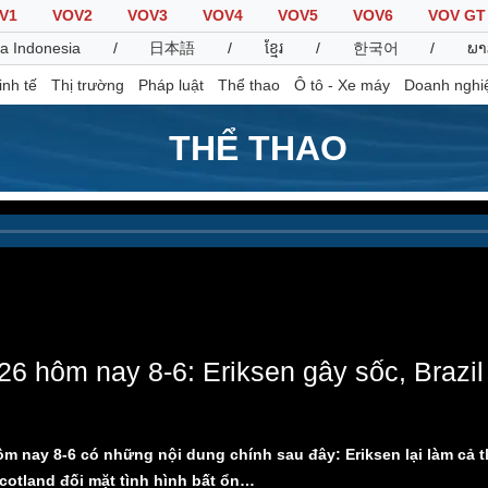
V1
VOV2
VOV3
VOV4
VOV5
VOV6
VOV GT
a Indonesia
/
日本語
/
ខ្មែរ
/
한국어
/
ພາ
inh tế
Thị trường
Pháp luật
Thể thao
Ô tô - Xe máy
Doanh nghi
THỂ THAO
Thế giới
Multimedia
K
Quan sát
Video
B
Cuộc sống đó đây
Ảnh
K
Hồ sơ
E-Magazine
Infographic
6 hôm nay 8-6: Eriksen gây sốc, Brazil 
Thể thao
Ô tô - Xe máy
D
Bóng đá
Ô tô
T
m nay 8-6 có những nội dung chính sau đây: Eriksen lại làm cả t
Lịch thi đấu bóng đá
Xe máy
Scotland đối mặt tình hình bất ổn…
Thế giới thể thao
Tư vấn