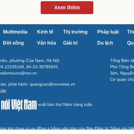
Xem thêm
Multimedia
Kinh tế
Thị trường
Pháp luật
Th
Đời sống
Văn hóa
Giải trí
Du lịch
Qu
Triệu, phường Cửa Nam, Hà Nội
Tổng Biên 
-24-22105148, 84-24-39785691
Phó Tổng Bi
aodientuvov@vov.vn
Sơn, Nguyễn
Cơ quan ch
 cáo, phát hành: quangcao@vovnews.vn
cáo
xuất bản thứ Năm hàng tuần
e này khi chưa có sự đồng ý bằng văn bản của Báo Điện tử Tiếng nói Vi