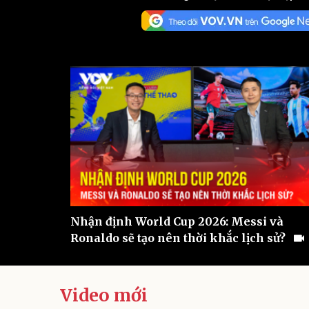
Sức khỏe
Đời sống
Dinh dưỡng - món ngon
Nhà đẹp
Cây thuốc
Blog
Sản phụ khoa
Tình yêu - Gia đình
Nhi khoa
Nam khoa
Làm đẹp - giảm cân
Phòng mạch online
Ăn sạch sống khỏe
Cải chính
Nhận định World Cup 2026: Messi và
Ronaldo sẽ tạo nên thời khắc lịch sử?
Video mới