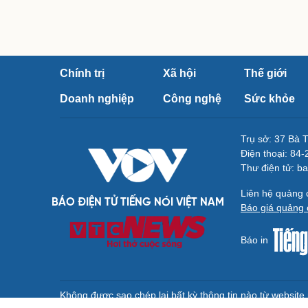
Chính trị
Xã hội
Thế giới
Doanh nghiệp
Công nghệ
Sức khỏe
Trụ sở: 37 Bà 
Điện thoại: 84
Thư điện tử: b
Liên hệ quảng
BÁO ĐIỆN TỬ TIẾNG NÓI VIỆT NAM
Báo giá quảng 
Báo in
Không được sao chép lại bất kỳ thông tin nào từ websit