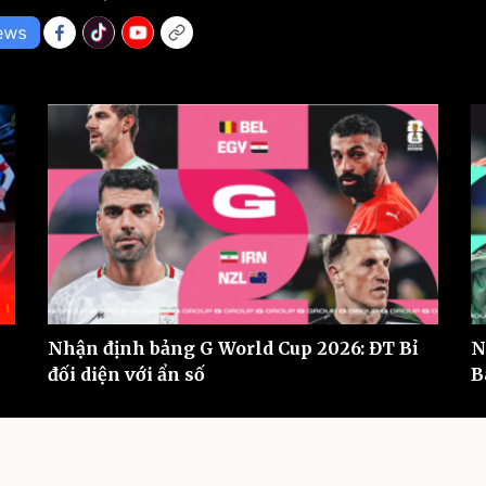
eSports
V
Hậu trường
Văn hóa
Giải trí
D
Sân khấu - Điện ảnh
Nghệ sĩ
Văn học
Thời trang
Âm nhạc
Sao Việt
c
Di sản
Nhận định bảng G World Cup 2026: ĐT Bỉ
N
đối diện với ẩn số
B