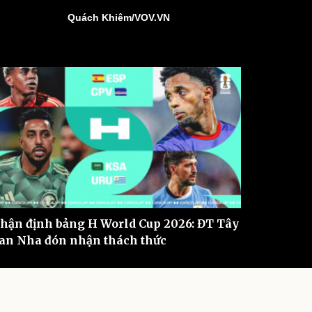
ì cộng đồng
Chuyển đổi số
Quách Khiêm/VOV.VN
u lịch
Podcast
Tư vấn
Câu chuyện thời sự
Săn Tour
Đọc truyện đêm khuya
heck-in
Cửa sổ tình yêu
Kể chuyện cho bé
Hạt giống tâm hồn
hận định bảng H World Cup 2026: ĐT Tây
an Nha đón nhận thách thức