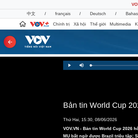
VO
中文
/
français
/
Deutsch
/
Bahas
Chính trị
Xã hội
Thế giới
Multimedia
K
Chính trị
Xã hội
Loaded
:
Play
Mute
1.01%
Đảng
Tin 24h
Tổ chức nhân sự
Dự báo thời tiết
Quốc hội
Giáo dục
Nhận diện sự thật
Dấu ấn VOV
Việc làm
Bản tin World Cup 202
Biển đảo
Pháp luật
Quân sự - Quốc phòng
Thứ Hai, 15:30, 08/06/2026
Vụ án
Vũ khí
VOV.VN - Bản tin World Cup 2026 hô
Tin nóng
Việt Nam
MU bất ngờ được Brazil triệu tập; 
Tư vấn luật
Phân tích