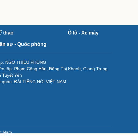
ể thao
Ô tô - Xe máy
ân sự - Quốc phòng
tập: NGÔ THIỆU PHONG
ên tập: Phạm Công Hân, Đặng Thị Khanh, Giang Trung
 Tuyết Yến
ủ quản: ĐÀI TIẾNG NÓI VIỆT NAM
ệt Nam