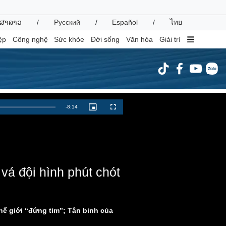
ສາລາວ
/
Русский
/
Español
/
ไทย
ệp
Công nghệ
Sức khỏe
Đời sống
Văn hóa
Giải trí
inh tế
Thị trường
Remaining
-
8:14
Picture-
Fullscreen
in-
ất động sản
Giá vàng
Picture
Time
hởi nghiệp
Tiêu dùng
Tỷ giá
Chứng khoán
Giá cà phê
vá đội hình phút chót
oanh nghiệp
Công nghệ
hông tin doanh nghiệp
Sành điệu
hế giới “đứng tim”; Tân binh của
Doanh nghiệp 24h
Tin Công nghệ
Doanh nhân
Trải nghiệm