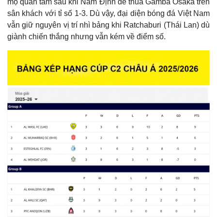
mộ quan tâm sau khi Nam Định để thua Gamba Osaka trên
sân khách với tỉ số 1-3. Dù vậy, đại diện bóng đá Việt Nam
vẫn giữ nguyên vị trí nhì bảng khi Ratchaburi (Thái Lan) dù
giành chiến thắng nhưng vẫn kém về điểm số.