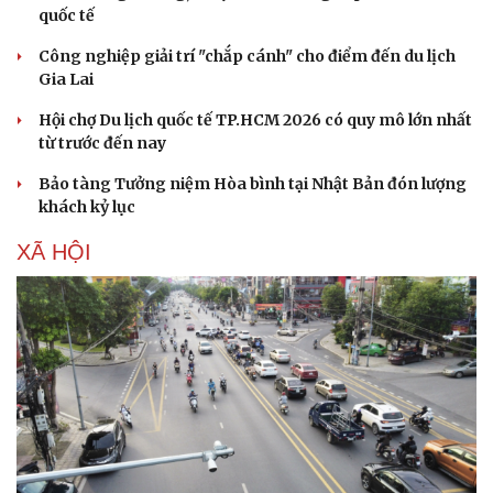
quốc tế
Công nghiệp giải trí "chắp cánh" cho điểm đến du lịch
Gia Lai
Hội chợ Du lịch quốc tế TP.HCM 2026 có quy mô lớn nhất
từ trước đến nay
Bảo tàng Tưởng niệm Hòa bình tại Nhật Bản đón lượng
khách kỷ lục
XÃ HỘI
Văn hóa
Giải trí
Sân khấu - Điện ảnh
Nghệ sĩ
Văn học
Thời trang
Âm nhạc
Sao Việt
Di sản