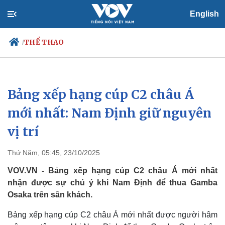
English
THỂ THAO
/
Bảng xếp hạng cúp C2 châu Á
Chính trị
Xã hội
Đảng
Tin 24h
mới nhất: Nam Định giữ nguyên
Tổ chức nhân sự
Dự báo thời tiết
vị trí
Quốc hội
Giáo dục
Nhận diện sự thật
Dấu ấn VOV
Việc làm
Thứ Năm, 05:45, 23/10/2025
Biển đảo
VOV.VN - Bảng xếp hạng cúp C2 châu Á mới nhất
nhận được sự chú ý khi Nam Định để thua Gamba
Osaka trên sân khách.
Bảng xếp hạng cúp C2 châu Á mới nhất được người hâm