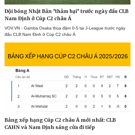
Thể thao
Ô tô - Xe máy
Đội bóng Nhật Bản "thảm bại" trước ngày đấu CLB
Bóng đá
Ô tô
Nam Định ở Cúp C2 châu Á
Lịch thi đấu bóng đá
Xe máy
Thế giới thể thao
Tư vấn
VOV.VN - Gamba Osaka thua đậm 0-5 tại J-League trước ngày
eSports
đấu CLB Nam Định ở Cúp C2 châu Á.
Hậu trường
Bảng xếp hạng Cúp C2 châu Á mới nhất: CLB
CAHN và Nam Định sáng cửa đi tiếp