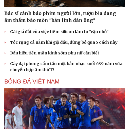
Bác sĩ cảnh báo phim người lớn, rượu bia đang
âm thầm bào mòn "bản lĩnh đàn ông"
Cái giá đắt của việc tiêm silicon làm to "cậu nhỏ"
Tóc rụng cả nắm khi gội đầu, đừng bỏ qua 5 cách này
Dấu hiệu tiền mãn kinh sớm phụ nữ cần biết
Cây đại phong cầm tấu một bản nhạc suốt 639 năm vừa
chuyển hợp âm thứ 17
BÓNG ĐÁ VIỆT NAM