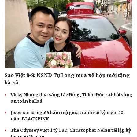
Sao Việt 8-8: NSND Tự Long mua xế hộp mới tặng
bà xã
Vicky Nhung đưa sáng tác Đông Thiên Đức ra khỏi vùng
an toàn ballad
Jisoo xin lỗi người hâm mộ giữa tranh cãi kỷ niệm 10
năm BLACKPINK
The Odyssey vượt 1 tỷ USD, Christopher Nolan tái lập kỳ
tích sau 14 năm