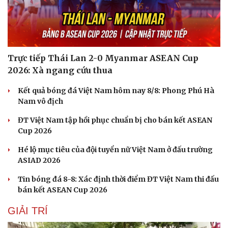
Trực tiếp Thái Lan 2-0 Myanmar ASEAN Cup
2026: Xà ngang cứu thua
Sức khỏe
Đời sống
Kết quả bóng đá Việt Nam hôm nay 8/8: Phong Phú Hà
Dinh dưỡng - món ngon
Nhà đẹp
Nam vô địch
Cây thuốc
Blog
Sản phụ khoa
Tình yêu - Gia đình
ĐT Việt Nam tập hồi phục chuẩn bị cho bán kết ASEAN
Nhi khoa
Cup 2026
Nam khoa
Làm đẹp - giảm cân
Hé lộ mục tiêu của đội tuyển nữ Việt Nam ở đấu trường
Phòng mạch online
ASIAD 2026
Ăn sạch sống khỏe
Tin bóng đá 8-8: Xác định thời điểm ĐT Việt Nam thi đấu
bán kết ASEAN Cup 2026
GIẢI TRÍ