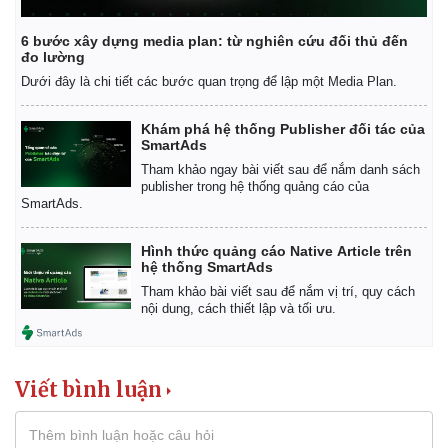
6 bước xây dựng media plan: từ nghiên cứu đối thủ đến
đo lường
Dưới đây là chi tiết các bước quan trọng để lập một Media Plan.
Khám phá hệ thống Publisher đối tác của
SmartAds
Tham khảo ngay bài viết sau để nắm danh sách
publisher trong hệ thống quảng cáo của
SmartAds.
Hình thức quảng cáo Native Article trên
hệ thống SmartAds
Tham khảo bài viết sau để nắm vị trí, quy cách
nội dung, cách thiết lập và tối ưu.
Kinh tế
Thị trường
Bất động sản
Giá vàng
Viết bình luận
Khởi nghiệp
Tiêu dùng
Tỷ giá
Chứng khoán