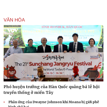
VĂN HÓA
Doanh nghiệp
Công nghệ
Thông tin doanh nghiệp
Sành điệu
Doanh nghiệp 24h
Tin Công nghệ
Doanh nhân
Trải nghiệm
Vì cộng đồng
Chuyển đổi số
Phó huyện trưởng của Hàn Quốc quảng bá lễ hội
truyền thống ở miền Tây
Phản ứng của Dwayne Johnson khi Moana bị giới phê
bình chê bai