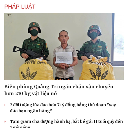
PHÁP LUẬT
Biên phòng Quảng Trị ngăn chặn vận chuyển
hơn 210 kg vật liệu nổ
Du lịch
Podcast
2 đối tượng lừa đảo hơn 7 tỷ đồng bằng thủ đoạn "vay
Tư vấn
Câu chuyện thời sự
đáo hạn ngân hàng"
Săn Tour
Đọc truyện đêm khuya
check-in
Cửa sổ tình yêu
Tạm giam cha dượng hành hạ, bắt bé gái 11 tuổi quỳ đến
Kể chuyện cho bé
1 giờ sáng