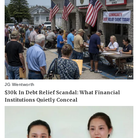
Vụ án
Vũ khí
Tin nóng
Việt Nam
Tư vấn luật
Phân tích