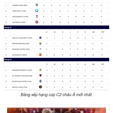
Thế giới
Multimedia
Quan sát
Video
Cuộc sống đó đây
Ảnh
Hồ sơ
E-Magazine
Bảng xếp hạng cúp C2 châu Á mới nhất.
Infographic