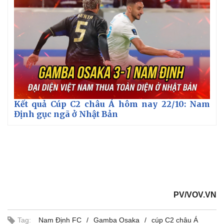
Kết quả Cúp C2 châu Á hôm nay 22/10: Nam
Định gục ngã ở Nhật Bản
PV/VOV.VN
Tag:
Nam Định FC
Gamba Osaka
cúp C2 châu Á