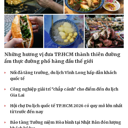
Những hương vị đưa TP.HCM thành thiên đường
ẩm thực đường phố hàng đầu thế giới
Nối đà tăng trưởng, du lịch Vĩnh Long hấp dẫn khách
quốc tế
Văn hóa
Giải trí
Công nghiệp giải trí "chắp cánh" cho điểm đến du lịch
Sân khấu - Điện ảnh
Nghệ sĩ
Gia Lai
Văn học
Thời trang
Âm nhạc
Sao Việt
Hội chợ Du lịch quốc tế TP.HCM 2026 có quy mô lớn nhất
Di sản
từ trước đến nay
Bảo tàng Tưởng niệm Hòa bình tại Nhật Bản đón lượng