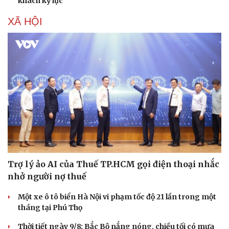
khách kỷ lục
XÃ HỘI
Trợ lý ảo AI của Thuế TP.HCM gọi điện thoại nhắc
nhở người nợ thuế
Một xe ô tô biển Hà Nội vi phạm tốc độ 21 lần trong một
tháng tại Phú Thọ
Thời tiết ngày 9/8: Bắc Bộ nắng nóng, chiều tối có mưa