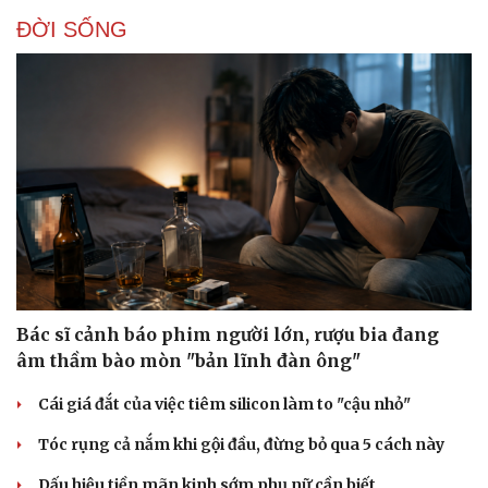
ĐỜI SỐNG
Bác sĩ cảnh báo phim người lớn, rượu bia đang
âm thầm bào mòn "bản lĩnh đàn ông"
Cái giá đắt của việc tiêm silicon làm to "cậu nhỏ"
Tóc rụng cả nắm khi gội đầu, đừng bỏ qua 5 cách này
Dấu hiệu tiền mãn kinh sớm phụ nữ cần biết