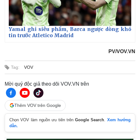
Yamal ghi siêu phẩm, Barca ngược dòng khó
tin trước Atletico Madrid
Thế giới
Multimedia
PV/VOV.VN
Quan sát
Video
Cuộc sống đó đây
Ảnh
Tag:
VOV
Hồ sơ
E-Magazine
Infographic
Mời quý độc giả theo dõi VOV.VN trên
Thêm VOV trên Google
Chọn VOV làm nguồn ưu tiên trên
Google Search
.
Xem hướng
dẫn.