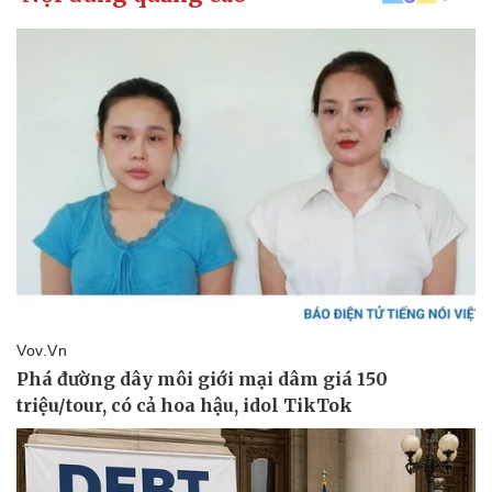
Kinh tế
Thị trường
Bất động sản
Giá vàng
Khởi nghiệp
Tiêu dùng
Tỷ giá
Chứng khoán
Giá cà phê