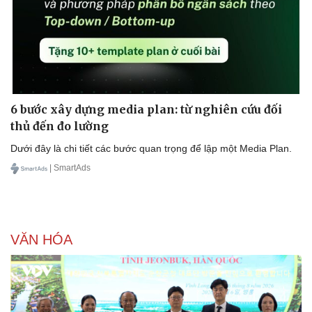
6 bước xây dựng media plan: từ nghiên cứu đối
thủ đến đo lường
Dưới đây là chi tiết các bước quan trọng để lập một Media Plan.
| SmartAds
VĂN HÓA
Doanh nghiệp
Công nghệ
Thông tin doanh nghiệp
Sành điệu
Doanh nghiệp 24h
Tin Công nghệ
Doanh nhân
Trải nghiệm
Vì cộng đồng
Chuyển đổi số