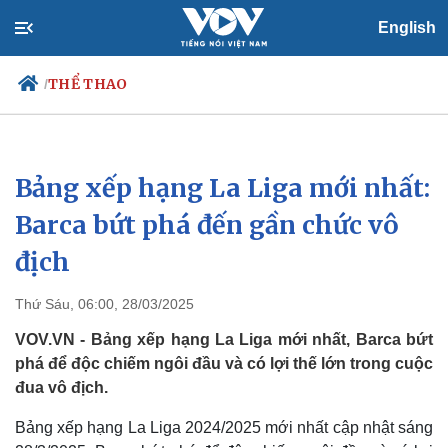
English
THỂ THAO
/
Bảng xếp hạng La Liga mới nhất:
Chính trị
Xã hội
Đảng
Tin 24h
Barca bứt phá đến gần chức vô
Tổ chức nhân sự
Dự báo thời tiết
địch
Quốc hội
Giáo dục
Nhận diện sự thật
Dấu ấn VOV
Việc làm
Thứ Sáu, 06:00, 28/03/2025
Biển đảo
VOV.VN - Bảng xếp hạng La Liga mới nhất, Barca bứt
phá để độc chiếm ngôi đầu và có lợi thế lớn trong cuộc
đua vô địch.
Bảng xếp hạng La Liga 2024/2025 mới nhất cập nhật sáng