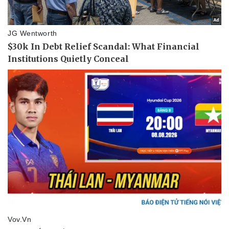
Pháp luật
Quân sự - Quốc phòng
Vụ án
Vũ khí
Tin nóng
Việt Nam
Tư vấn luật
Phân tích