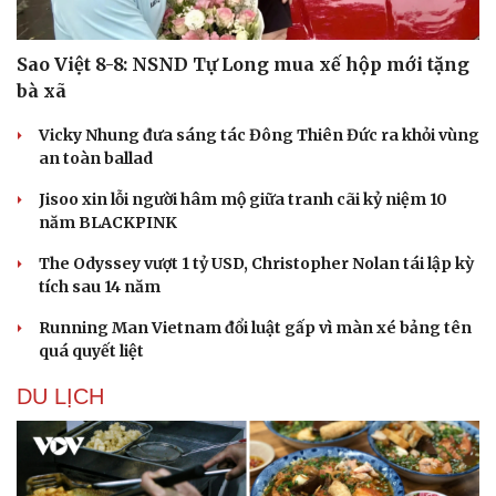
Sao Việt 8-8: NSND Tự Long mua xế hộp mới tặng
bà xã
Vicky Nhung đưa sáng tác Đông Thiên Đức ra khỏi vùng
an toàn ballad
Jisoo xin lỗi người hâm mộ giữa tranh cãi kỷ niệm 10
năm BLACKPINK
The Odyssey vượt 1 tỷ USD, Christopher Nolan tái lập kỳ
tích sau 14 năm
Running Man Vietnam đổi luật gấp vì màn xé bảng tên
quá quyết liệt
DU LỊCH