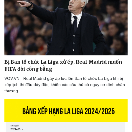
Lịch thi đấu bóng đá
Xe máy
Thế giới thể thao
Tư vấn
eSports
Hậu trường
Bị Ban tổ chức La Liga xử ép, Real Madrid muốn
FIFA đòi công bằng
VOV.VN - Real Madrid gây áp lực lên Ban tổ chức La Liga khi bị
xếp lịch thi đấu dày đặc, khiến các cầu thủ có nguy cơ dính chấn
thương.