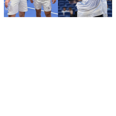
Pickleball Việt Nam có chung kết trong mơ tại Ho
Chi Minh City Open 2026
Lý Hoàng Nam, Trương Vinh Hiển tạo chung kết trong
mơ tại Ho Chi Minh City Open?
Nhập môn Pickleball: Hướng dẫn kỹ thuật Speed up
Backhand hai tay
Cách bắt đường Speed up khi bóng đi dọc dây trong
Pickleball
Hôm nay, khởi tranh giải pickleball danh giá tại Việt
Nam
BÓNG ĐÁ VIỆT NAM