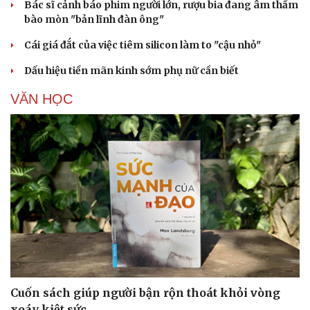
Bác sĩ cảnh báo phim người lớn, rượu bia đang âm thầm
bào mòn "bản lĩnh đàn ông"
Cái giá đắt của việc tiêm silicon làm to "cậu nhỏ"
Dấu hiệu tiền mãn kinh sớm phụ nữ cần biết
VĂN HỌC
Cuốn sách giúp người bận rộn thoát khỏi vòng
xoáy kiệt sức