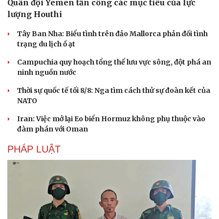
Quân đội Yemen tấn công các mục tiêu của lực
lượng Houthi
Tây Ban Nha: Biểu tình trên đảo Mallorca phản đối tình
trạng du lịch ồ ạt
Campuchia quy hoạch tổng thể lưu vực sông, đột phá an
ninh nguồn nước
Thời sự quốc tế tối 8/8: Nga tìm cách thử sự đoàn kết của
NATO
Du lịch
Podcast
Iran: Việc mở lại Eo biển Hormuz không phụ thuộc vào
Tư vấn
Câu chuyện thời sự
đàm phán với Oman
Săn Tour
Đọc truyện đêm khuya
check-in
Cửa sổ tình yêu
PHÁP LUẬT
Kể chuyện cho bé
Hạt giống tâm hồn