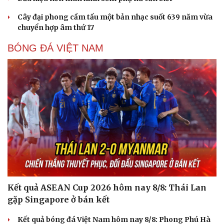
Cây đại phong cầm tấu một bản nhạc suốt 639 năm vừa
chuyển hợp âm thứ 17
BÓNG ĐÁ VIỆT NAM
Sức khỏe
Đời sống
Dinh dưỡng - món ngon
Nhà đẹp
Cây thuốc
Blog
Sản phụ khoa
Tình yêu - Gia đình
Nhi khoa
Kết quả ASEAN Cup 2026 hôm nay 8/8: Thái Lan
Nam khoa
gặp Singapore ở bán kết
Làm đẹp - giảm cân
Phòng mạch online
Kết quả bóng đá Việt Nam hôm nay 8/8: Phong Phú Hà