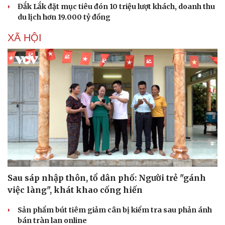
Đắk Lắk đặt mục tiêu đón 10 triệu lượt khách, doanh thu
du lịch hơn 19.000 tỷ đồng
XÃ HỘI
Văn hóa
Giải trí
Sân khấu - Điện ảnh
Nghệ sĩ
Văn học
Thời trang
Sau sáp nhập thôn, tổ dân phố: Người trẻ "gánh
Âm nhạc
Sao Việt
việc làng", khát khao cống hiến
Di sản
Sản phẩm bút tiêm giảm cân bị kiểm tra sau phản ánh
bán tràn lan online