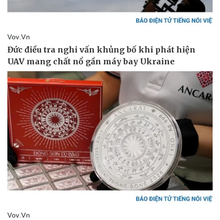
Vụ án
Vũ khí
Tin nóng
Việt Nam
Tư vấn luật
Phân tích