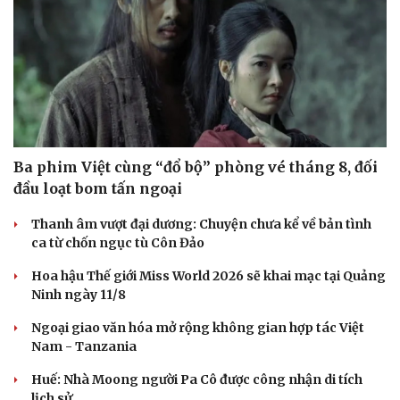
Doanh nghiệp
Công nghệ
Thông tin doanh nghiệp
Sành điệu
Doanh nghiệp 24h
Tin Công nghệ
Doanh nhân
Trải nghiệm
Vì cộng đồng
Chuyển đổi số
Ba phim Việt cùng “đổ bộ” phòng vé tháng 8, đối
đầu loạt bom tấn ngoại
Thanh âm vượt đại dương: Chuyện chưa kể về bản tình
ca từ chốn ngục tù Côn Đảo
Hoa hậu Thế giới Miss World 2026 sẽ khai mạc tại Quảng
Ninh ngày 11/8
Ngoại giao văn hóa mở rộng không gian hợp tác Việt
Nam - Tanzania
Huế: Nhà Moong người Pa Cô được công nhận di tích
lịch sử