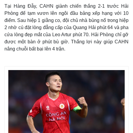
Tại Hàng Đẫy, CAHN giành chiến thắng 2-1 trước Hải
Phòng để tạm vươn lên ngôi đầu bảng xếp hạng với 10
điểm. Sau hiệp 1 giằng co, đội chủ nhà bùng nổ trong hiệp
2 nhờ cú đặt lòng đẳng cấp của Quang Hải phút 64 và pha
cứa lòng đẹp mắt của Leo Artur phút 70. Hải Phòng chỉ gỡ
được một bàn ở phút bù giờ. Thắng lợi này giúp CAHN
nâng chuỗi bất bại lên 4 trận.
Thế giới
Multimedia
Quan sát
Video
Cuộc sống đó đây
Ảnh
Hồ sơ
E-Magazine
Infographic