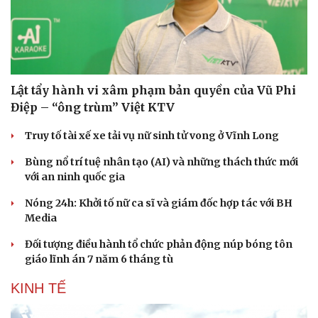
Lật tẩy hành vi xâm phạm bản quyền của Vũ Phi
Điệp – “ông trùm” Việt KTV
Truy tố tài xế xe tải vụ nữ sinh tử vong ở Vĩnh Long
Bùng nổ trí tuệ nhân tạo (AI) và những thách thức mới
với an ninh quốc gia
Nóng 24h: Khởi tố nữ ca sĩ và giám đốc hợp tác với BH
Media
Đối tượng điều hành tổ chức phản động núp bóng tôn
Du lịch
Podcast
giáo lĩnh án 7 năm 6 tháng tù
Tư vấn
Câu chuyện thời sự
Săn Tour
Đọc truyện đêm khuya
KINH TẾ
check-in
Cửa sổ tình yêu
Kể chuyện cho bé