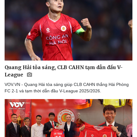
Thể thao
Ô tô - Xe máy
Bóng đá
Ô tô
Lịch thi đấu bóng đá
Xe máy
Thế giới thể thao
Tư vấn
eSports
Hậu trường
Quang Hải tỏa sáng, CLB CAHN tạm dẫn đầu V-
League
VOV.VN - Quang Hải tỏa sáng giúp CLB CAHN thắng Hải Phòng
FC 2-1 và tạm thời dẫn đầu V-League 2025/2026.