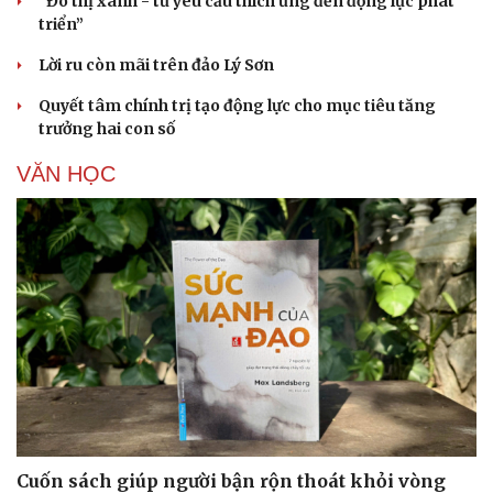
“Đô thị xanh - từ yêu cầu thích ứng đến động lực phát
triển”
Lời ru còn mãi trên đảo Lý Sơn
Quyết tâm chính trị tạo động lực cho mục tiêu tăng
trưởng hai con số
VĂN HỌC
Cải chính
Cuốn sách giúp người bận rộn thoát khỏi vòng