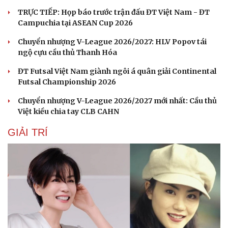
TRỰC TIẾP: Họp báo trước trận đấu ĐT Việt Nam - ĐT
Campuchia tại ASEAN Cup 2026
Chuyển nhượng V-League 2026/2027: HLV Popov tái
ngộ cựu cầu thủ Thanh Hóa
ĐT Futsal Việt Nam giành ngôi á quân giải Continental
Sức khỏe
Đời sống
Futsal Championship 2026
Dinh dưỡng - món ngon
Nhà đẹp
Chuyển nhượng V-League 2026/2027 mới nhất: Cầu thủ
Cây thuốc
Blog
Việt kiều chia tay CLB CAHN
Sản phụ khoa
Tình yêu - Gia đình
Nhi khoa
GIẢI TRÍ
Nam khoa
Làm đẹp - giảm cân
Phòng mạch online
Ăn sạch sống khỏe