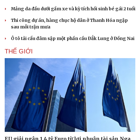
Mảng da đầu dưới gầm xe và kỳ tích hồi sinh bé gái 2 tuổi
Thi công dự án, hàng chục hộ dân ở Thanh Hóa ngập
sau mỗi trận mưa
Ô tô tải cẩu đâm sập một phần cầu Đắk Lung ở Đồng Nai
THẾ GIỚI
EU giải ngân 1,4 tỷ Euro từ lợi nhuận tài sản Nga