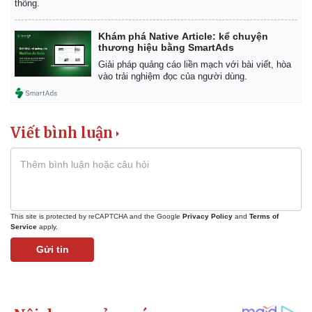
thống.
Khám phá Native Article: kể chuyện
thương hiệu bằng SmartAds
Giải pháp quảng cáo liền mạch với bài viết, hòa
vào trải nghiệm đọc của người dùng.
Viết bình luận
This site is protected by reCAPTCHA and the Google
Privacy Policy
and
Terms of
Service
apply.
Kinh tế
Thị trường
Gửi tin
Bất động sản
Giá vàng
Khởi nghiệp
Tiêu dùng
Tỷ giá
Chứng khoán