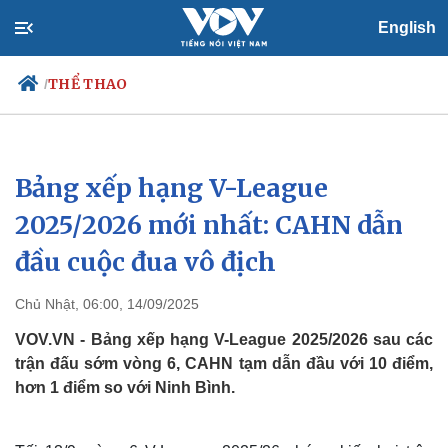
English
THỂ THAO
/
Bảng xếp hạng V-League
Chính trị
Xã hội
Đảng
Tin 24h
2025/2026 mới nhất: CAHN dẫn
Tổ chức nhân sự
Dự báo thời tiết
đầu cuộc đua vô địch
Quốc hội
Giáo dục
Nhận diện sự thật
Dấu ấn VOV
Việc làm
Chủ Nhật, 06:00, 14/09/2025
Biển đảo
VOV.VN - Bảng xếp hạng V-League 2025/2026 sau các
trận đấu sớm vòng 6, CAHN tạm dẫn đầu với 10 điểm,
hơn 1 điểm so với Ninh Bình.