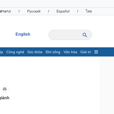
ສາລາວ
/
Русский
/
Español
/
ไทย
English
ệp
Công nghệ
Sức khỏe
Đời sống
Văn hóa
Giải trí
inh tế
Thị trường
ất động sản
Giá vàng
hởi nghiệp
Tiêu dùng
Tỷ giá
Chứng khoán
Giá cà phê
giành
oanh nghiệp
Công nghệ
hông tin doanh nghiệp
Sành điệu