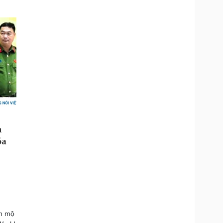
âm mộ