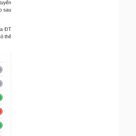
tuyển
Doanh nghiệp 24h
Tin Công nghệ
eo sau
Doanh nhân
Trải nghiệm
ì cộng đồng
Chuyển đổi số
ua ĐT
u lịch
Podcast
có thể
Tư vấn
Câu chuyện thời sự
Săn Tour
Đọc truyện đêm khuya
heck-in
Cửa sổ tình yêu
Kể chuyện cho bé
Hạt giống tâm hồn