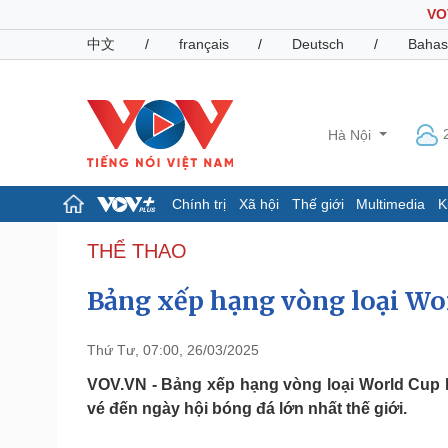
VO
中文
/
français
/
Deutsch
/
Bahas
Hà Nội
Chính trị
Xã hội
Thế giới
Multimedia
K
Chính trị
Xã hội
THỂ THAO
Đảng
Tin 24h
Bảng xếp hạng vòng loại Wo
Tổ chức nhân sự
Dự báo thời tiết
Quốc hội
Giáo dục
Nhận diện sự thật
Dấu ấn VOV
Thứ Tư, 07:00, 26/03/2025
Việc làm
Biển đảo
VOV.VN - Bảng xếp hạng vòng loại World Cup 
vé đến ngày hội bóng đá lớn nhất thế giới.
Pháp luật
Quân sự - Quốc phòng
Vụ án
Vũ khí