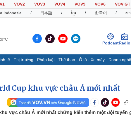
V1
VOV2
VOV3
VOV4
VOV5
VOV6
VOV GT
a Indonesia
/
日本語
/
ខ្មែរ
/
한국어
/
ພາ
28°C
Podcast
Radio
inh tế
Thị trường
Pháp luật
Thể thao
Ô tô - Xe máy
Doanh nghi
Thế giới
Multimedia
K
Quan sát
Video
B
rld Cup khu vực châu Á mới nhất
Cuộc sống đó đây
Ảnh
K
Hồ sơ
E-Magazine
Infographic
khu vực châu Á mới nhất chứng kiến thêm một đội tuyển 
Thể thao
Ô tô - Xe máy
D
Bóng đá
Ô tô
T