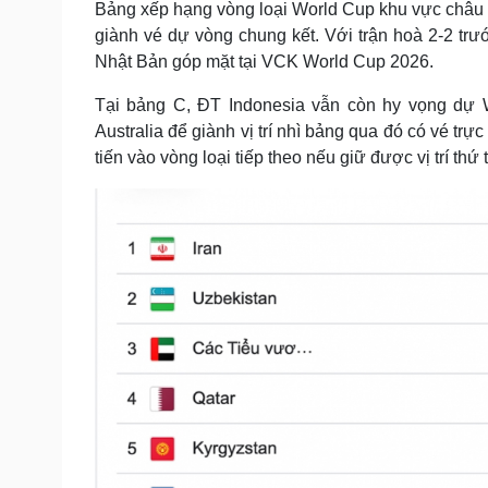
Bảng xếp hạng vòng loại World Cup khu vực châu
Tin nóng
Việt Nam
giành vé dự vòng chung kết. Với trận hoà 2-2 trướ
Tư vấn luật
Phân tích
Nhật Bản góp mặt tại VCK World Cup 2026.
Tại bảng C, ĐT Indonesia vẫn còn hy vọng dự 
Sức khỏe
Đời sống
Australia để giành vị trí nhì bảng qua đó có vé tr
Dinh dưỡng - món ngon
Nhà đẹp
tiến vào vòng loại tiếp theo nếu giữ được vị trí thứ 
Cây thuốc
Blog
Sản phụ khoa
Tình yêu - Gia đình
Nhi khoa
Nam khoa
Làm đẹp - giảm cân
Phòng mạch online
Ăn sạch sống khỏe
Cải chính