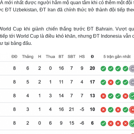
 Á mới nhất được người hâm mộ quan tâm khi có thêm một đội 
Lịch thi đấu bóng đá
Xe máy
c ĐT Uzbekistan, ĐT Iran đã chính thức trở thành đội tiếp th
Thế giới thể thao
Tư vấn
eSports
V
Hậu trường
World Cup khi giành chiến thắng trước ĐT Bahrain. Vượt q
Văn hóa
Giải trí
D
ực tiếp tới World Cup là điều khó khăn, nhưng ĐT Indonesia vẫn 
Sân khấu - Điện ảnh
Nghệ sĩ
tư tại bảng đấu.
Văn học
Thời trang
Âm nhạc
Sao Việt
c
Di sản