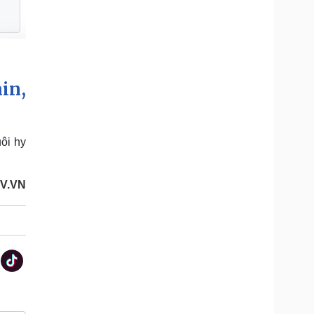
in,
ôi hy
OV.VN