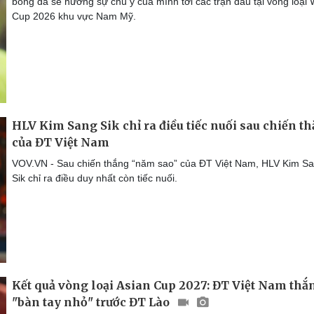
bóng đá sẽ hướng sự chú ý của mình tới các trận đấu tại vòng loại 
Cup 2026 khu vực Nam Mỹ.
HLV Kim Sang Sik chỉ ra điều tiếc nuối sau chiến t
của ĐT Việt Nam
VOV.VN - Sau chiến thắng “năm sao” của ĐT Việt Nam, HLV Kim S
Sik chỉ ra điều duy nhất còn tiếc nuối.
Kết quả vòng loại Asian Cup 2027: ĐT Việt Nam thắ
"bàn tay nhỏ" trước ĐT Lào