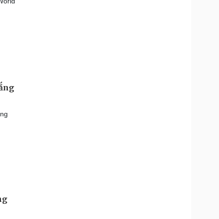
World
hắng
ang
ng