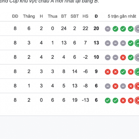
rld Cup khu vực châu Á mới nhất tại bảng B.