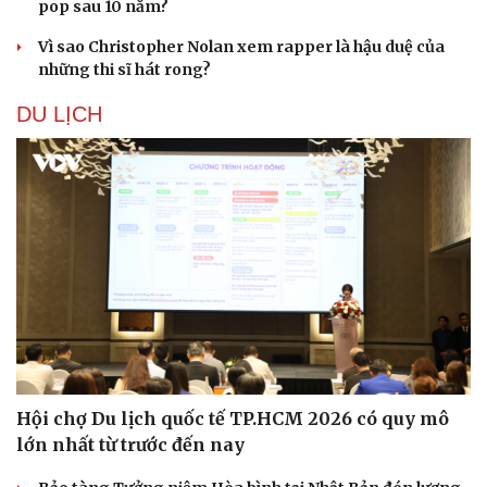
pop sau 10 năm?
Vì sao Christopher Nolan xem rapper là hậu duệ của
những thi sĩ hát rong?
DU LỊCH
Văn hóa
Giải trí
Sân khấu - Điện ảnh
Nghệ sĩ
Văn học
Thời trang
Âm nhạc
Sao Việt
Hội chợ Du lịch quốc tế TP.HCM 2026 có quy mô
Di sản
lớn nhất từ trước đến nay