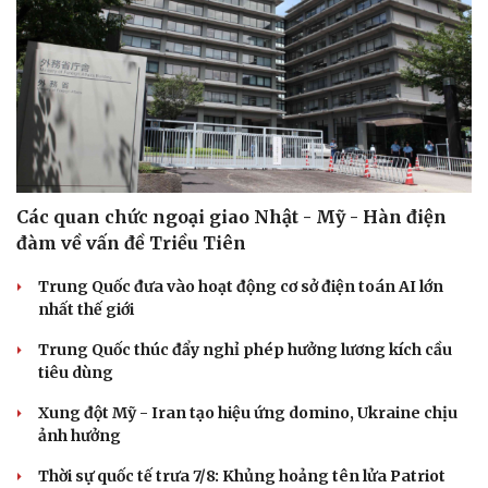
Các quan chức ngoại giao Nhật - Mỹ - Hàn điện
đàm về vấn đề Triều Tiên
Trung Quốc đưa vào hoạt động cơ sở điện toán AI lớn
nhất thế giới
Trung Quốc thúc đẩy nghỉ phép hưởng lương kích cầu
tiêu dùng
Du lịch
Podcast
Xung đột Mỹ - Iran tạo hiệu ứng domino, Ukraine chịu
Tư vấn
Câu chuyện thời sự
ảnh hưởng
Săn Tour
Đọc truyện đêm khuya
check-in
Cửa sổ tình yêu
Thời sự quốc tế trưa 7/8: Khủng hoảng tên lửa Patriot
Kể chuyện cho bé