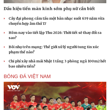
Dấu hiệu tiền mãn kinh sớm phụ nữ cần biết
Cây đại phong cầm tấu một bản nhạc suốt 639 năm vừa
chuyển hợp âm thứ 17
Hôm nay vào tiết lập Thu 2026: Thời tiết sẽ thay đổi ra
sao?
Sức khỏe
Đời sống
Dinh dưỡng - món ngon
Nhà đẹp
Bôi nhọ trên mạng: Thế giới xử lý người tung tin xúc
Cây thuốc
Blog
phạm thế nào?
Sản phụ khoa
Tình yêu - Gia đình
Nhi khoa
Chi phí xây nhà mái Nhật 1 tầng 3 phòng ngủ 100m2 hết
Nam khoa
bao nhiêu tiền?
Làm đẹp - giảm cân
Phòng mạch online
BÓNG ĐÁ VIỆT NAM
Ăn sạch sống khỏe