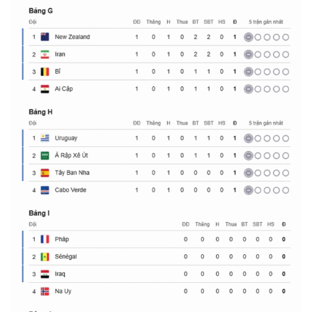
Thế giới
Multimedia
Quan sát
Video
Cuộc sống đó đây
Ảnh
Hồ sơ
E-Magazine
Infographic