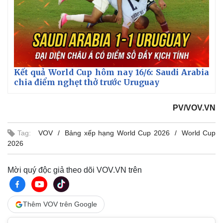
Kết quả World Cup hôm nay 16/6: Saudi Arabia
chia điểm nghẹt thở trước Uruguay
PV/VOV.VN
Tag:
VOV
Bảng xếp hạng World Cup 2026
World Cup
2026
Mời quý độc giả theo dõi VOV.VN trên
Kinh tế
Thị trường
Bất động sản
Giá vàng
Khởi nghiệp
Tiêu dùng
Thêm VOV trên Google
Tỷ giá
Chứng khoán