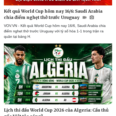
Kết quả World Cup hôm nay 16/6: Saudi Arabia
chia điểm nghẹt thở trước Uruguay
Doanh nghiệp
Công nghệ
VOV.VN - Kết quả World Cup hôm nay 16/6, Saudi Arabia chia
điểm nghẹt thở trước Uruguay với tỷ số hòa 1-1 trong trận ra
Thông tin doanh nghiệp
Sành điệu
quân tại bảng H.
Doanh nghiệp 24h
Tin Công nghệ
Doanh nhân
Trải nghiệm
Vì cộng đồng
Chuyển đổi số
Lịch thi đấu World Cup 2026 của Algeria: Cầu thủ