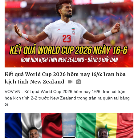
Thể thao
Ô tô - Xe máy
Bóng đá
Ô tô
Lịch thi đấu bóng đá
Xe máy
Thế giới thể thao
Tư vấn
eSports
Hậu trường
Kết quả World Cup 2026 hôm nay 16/6: Iran hòa
kịch tính New Zealand
VOV.VN - Kết quả World Cup 2026 hôm nay 16/6, Iran có trận
hòa kịch tính 2-2 trước New Zealand trong trận ra quân tại bảng
G.