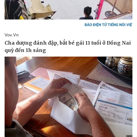
Vụ án
Vũ khí
Tin nóng
Việt Nam
Tư vấn luật
Phân tích