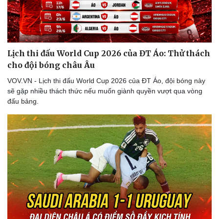
Lịch thi đấu World Cup 2026 của ĐT Áo: Thử thách
cho đội bóng châu Âu
VOV.VN - Lịch thi đấu World Cup 2026 của ĐT Áo, đội bóng này
sẽ gặp nhiều thách thức nếu muốn giành quyền vượt qua vòng
đấu bảng.