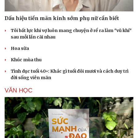
Dấu hiệu tiền mãn kinh sớm phụ nữ cần biết
Tôi bất lực khi vợ luôn mang chuyện ở rể ra làm "vũ khí"
sau mỗi lần cãi nhau
Hoa sữa
Khúc mùa thu
Tình dục tuổi 40+: Khác gì tuổi đôi mươi và cách duy trì
đời sống viên mãn
VĂN HỌC