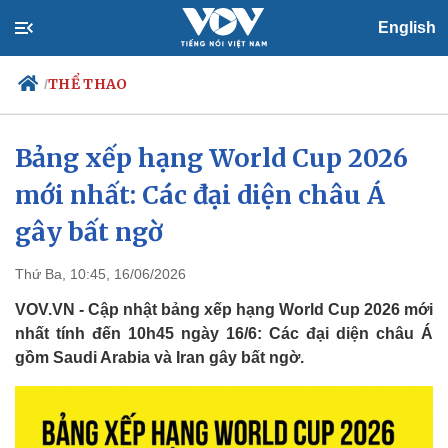
English
THỂ THAO
/
Bảng xếp hạng World Cup 2026
mới nhất: Các đại diện châu Á
Chính trị
Xã hội
Đảng
Tin 24h
gây bất ngờ
Tổ chức nhân sự
Dự báo thời tiết
Quốc hội
Giáo dục
Thứ Ba, 10:45, 16/06/2026
Nhận diện sự thật
Dấu ấn VOV
Việc làm
VOV.VN - Cập nhật bảng xếp hạng World Cup 2026 mới
Biển đảo
nhất tính đến 10h45 ngày 16/6: Các đại diện châu Á
gồm Saudi Arabia và Iran gây bất ngờ.