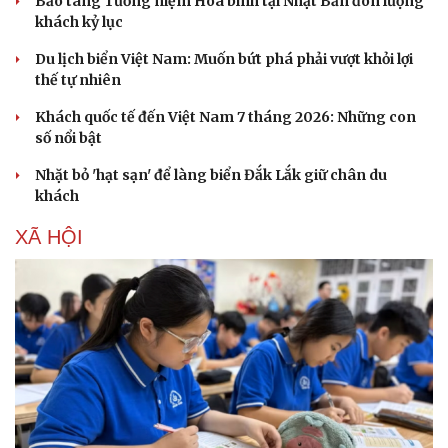
Bảo tàng Tưởng niệm Hòa bình tại Nhật Bản đón lượng
khách kỷ lục
Du lịch biển Việt Nam: Muốn bứt phá phải vượt khỏi lợi
thế tự nhiên
Khách quốc tế đến Việt Nam 7 tháng 2026: Những con
số nổi bật
Nhặt bỏ 'hạt sạn' để làng biển Đắk Lắk giữ chân du
khách
XÃ HỘI