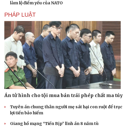
làm lộ điểm yếu của NATO
Hạt giống tâm hồn
PHÁP LUẬT
Án tử hình cho tội mua bán trái phép chất ma túy
Tuyên án chung thân người mẹ sát hại con ruột để trục
lợi tiền bảo hiểm
Giang hồ mạng “Tiến Bịp” lĩnh án 8 năm tù