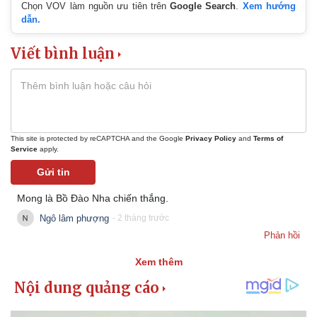
Giá cà phê
Chọn VOV làm nguồn ưu tiên trên
Google Search
.
Xem hướng
dẫn.
Viết bình luận
This site is protected by reCAPTCHA and the Google
Privacy Policy
and
Terms of
Service
apply.
Gửi tin
Mong là Bồ Đào Nha chiến thắng.
Ngô lâm phượng
- 2 tháng trước
Phản hồi
Xem thêm