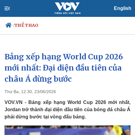
English
THỂ THAO
/
Bảng xếp hạng World Cup 2026
Chính trị
Xã hội
Đảng
Tin 24h
mới nhất: Đại diện đầu tiên của
Tổ chức nhân sự
Dự báo thời tiết
châu Á dừng bước
Quốc hội
Giáo dục
Nhận diện sự thật
Dấu ấn VOV
Việc làm
Thứ Ba, 12:30, 23/06/2026
Biển đảo
VOV.VN - Bảng xếp hạng World Cup 2026 mới nhất,
Jordan trở thành đại diện đầu tiên của bóng đá châu Á
phải dừng bước tại vòng đấu bảng.