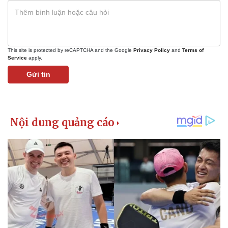
Vụ án
Vũ khí
Tin nóng
Việt Nam
Tư vấn luật
Phân tích
This site is protected by reCAPTCHA and the Google
Privacy Policy
and
Terms of
Service
apply.
Gửi tin