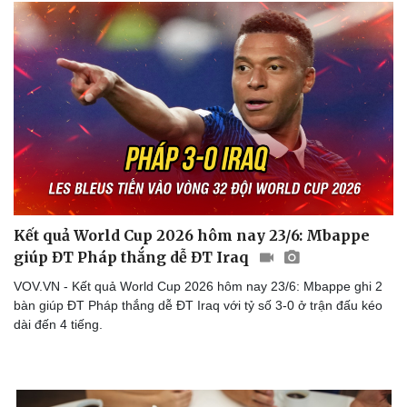
Sức khỏe
Đời sống
Dinh dưỡng - món ngon
Nhà đẹp
Cây thuốc
Blog
Sản phụ khoa
Tình yêu - Gia đình
Nhi khoa
Kết quả World Cup 2026 hôm nay 23/6: Mbappe
Nam khoa
giúp ĐT Pháp thắng dễ ĐT Iraq
Làm đẹp - giảm cân
Phòng mạch online
VOV.VN - Kết quả World Cup 2026 hôm nay 23/6: Mbappe ghi 2
Ăn sạch sống khỏe
bàn giúp ĐT Pháp thắng dễ ĐT Iraq với tỷ số 3-0 ở trận đấu kéo
dài đến 4 tiếng.