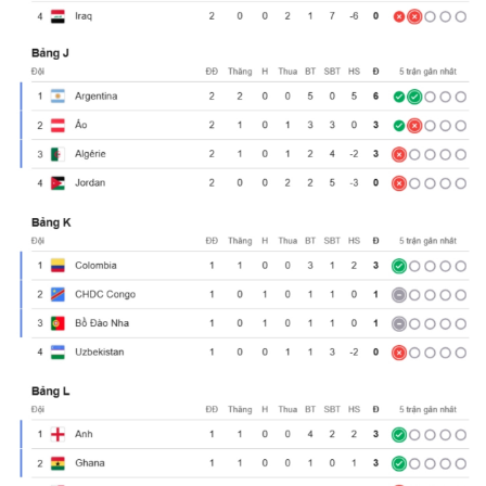
Kinh tế
Thị trường
Bất động sản
Giá vàng
Khởi nghiệp
Tiêu dùng
Tỷ giá
Chứng khoán