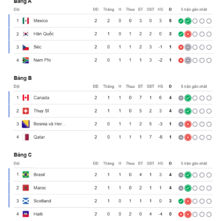
Thế giới
Multimedia
Quan sát
Video
Cuộc sống đó đây
Ảnh
Hồ sơ
E-Magazine
Infographic