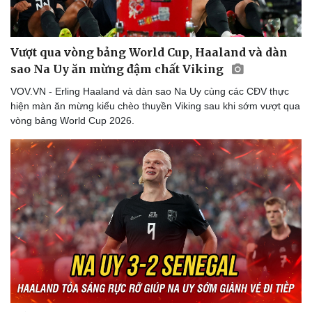
Vượt qua vòng bảng World Cup, Haaland và dàn
Doanh nghiệp
Công nghệ
sao Na Uy ăn mừng đậm chất Viking
Thông tin doanh nghiệp
Sành điệu
VOV.VN - Erling Haaland và dàn sao Na Uy cùng các CĐV thực
Doanh nghiệp 24h
Tin Công nghệ
hiện màn ăn mừng kiểu chèo thuyền Viking sau khi sớm vượt qua
Doanh nhân
Trải nghiệm
vòng bảng World Cup 2026.
Vì cộng đồng
Chuyển đổi số