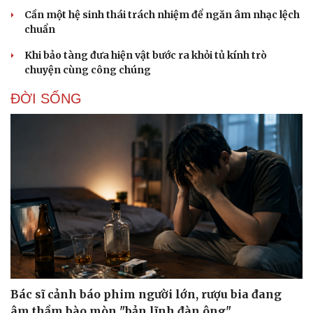
Cần một hệ sinh thái trách nhiệm để ngăn âm nhạc lệch
chuẩn
Khi bảo tàng đưa hiện vật bước ra khỏi tủ kính trò
chuyện cùng công chúng
ĐỜI SỐNG
Văn hóa
Giải trí
Sân khấu - Điện ảnh
Nghệ sĩ
Văn học
Thời trang
Âm nhạc
Sao Việt
Di sản
Bác sĩ cảnh báo phim người lớn, rượu bia đang
âm thầm bào mòn "bản lĩnh đàn ông"