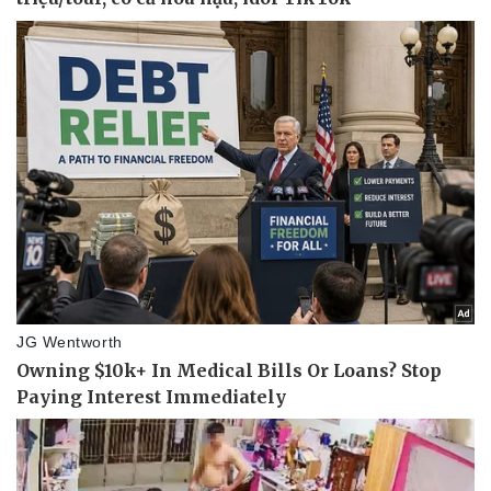
Thể thao
Ô tô - Xe máy
Bóng đá
Ô tô
Lịch thi đấu bóng đá
Xe máy
Thế giới thể thao
Tư vấn
eSports
Hậu trường