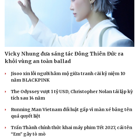
Vicky Nhung đưa sáng tác Đông Thiên Đức ra
khỏi vùng an toàn ballad
Jisoo xin lỗi người hâm mộ giữa tranh cãi kỷ niệm 10
năm BLACKPINK
The Odyssey vượt 1 tỷ USD, Christopher Nolan tái lập kỳ
tích sau 14 năm
Running Man Vietnam đổi luật gấp vì màn xé bảng tên
Du lịch
Podcast
quá quyết liệt
Tư vấn
Câu chuyện thời sự
Săn Tour
Đọc truyện đêm khuya
Trấn Thành chính thức khai máy phim Tết 2027, cái tên
check-in
Cửa sổ tình yêu
“Em” gây tò mò
Kể chuyện cho bé