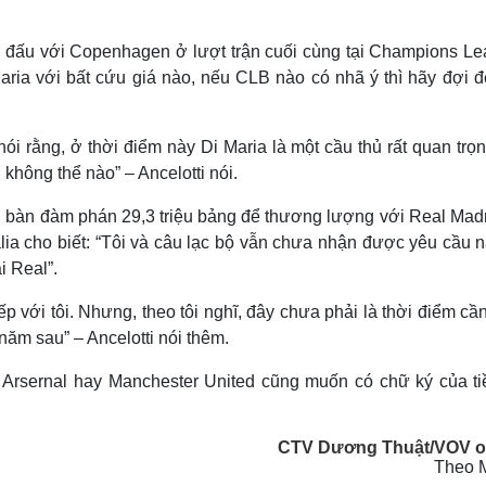
ận đấu với Copenhagen ở lượt trận cuối cùng tại Champions Le
aria với bất cứu giá nào, nếu CLB nào có nhã ý thì hãy đợi đ
nói rằng, ở thời điểm này Di Maria là một cầu thủ rất quan trọ
u không thể nào” – Ancelotti nói.
n bàn đàm phán 29,3 triệu bảng để thương lượng với Real Madr
lia cho biết: “Tôi và câu lạc bộ vẫn chưa nhận được yêu cầu 
i Real”.
p với tôi. Nhưng, theo tôi nghĩ, đây chưa phải là thời điểm cần
năm sau” – Ancelotti nói thêm.
Arsernal hay Manchester United cũng muốn có chữ ký của ti
CTV Dương Thuật/VOV o
Theo 