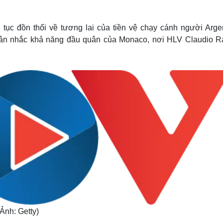
Lịch thi đấu bóng đá
Xe máy
Thế giới thể thao
Tư vấn
eSports
V
tục đồn thổi về tương lai của tiền vệ chạy cánh người Argen
Hậu trường
cân nhắc khả năng đầu quân của Monaco, nơi HLV Claudio Ra
Văn hóa
Giải trí
D
Sân khấu - Điện ảnh
Nghệ sĩ
Văn học
Thời trang
Âm nhạc
Sao Việt
c
Di sản
Ảnh: Getty)