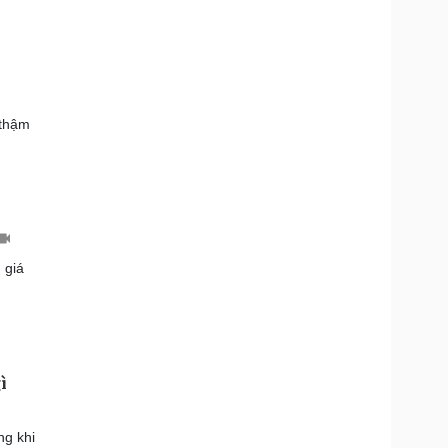
 thậm
 giá
ì
ng khi