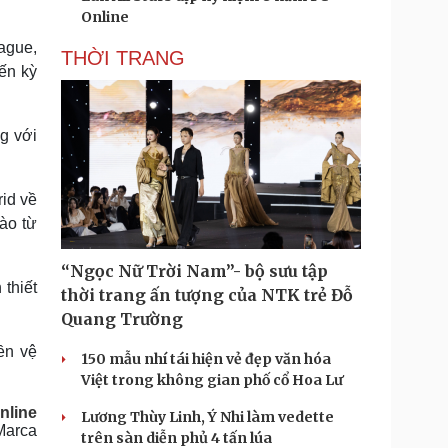
Online
ague,
THỜI TRANG
ến kỳ
ng với
id về
nào từ
“Ngọc Nữ Trời Nam”- bộ sưu tập
 thiết
thời trang ấn tượng của NTK trẻ Đỗ
Quang Trường
ền vệ
150 mẫu nhí tái hiện vẻ đẹp văn hóa
Việt trong không gian phố cổ Hoa Lư
nline
Lương Thùy Linh, Ý Nhi làm vedette
Marca
trên sàn diễn phủ 4 tấn lúa