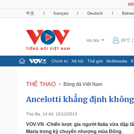
VO
中文
/
français
/
Deutsch
/
Bahas
26°C
Hà Nội
Chính trị
Xã hội
Thế giới
Multimedia
K
Chính trị
Xã hội
Đảng
Tin 24h
THỂ THAO
Bóng đá Việt Nam
Tổ chức nhân sự
Dự báo thời tiết
Quốc hội
Giáo dục
Ancelotti khẳng định khôn
Nhận diện sự thật
Dấu ấn VOV
Việc làm
Biển đảo
Thứ Ba, 14:44, 10/12/2013
Pháp luật
Quân sự - Quốc phòng
VOV.VN -Chiến lược gia người Italia vừa dập t
Vụ án
Vũ khí
Maria trong kỳ chuyển nhượng mùa Đông.