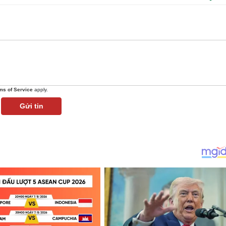
ms of Service
apply.
Gửi tin