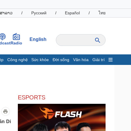
ສາລາວ
/
Русский
/
Español
/
ไทย
English
dcast
Radio
ệp
Công nghệ
Sức khỏe
Đời sống
Văn hóa
Giải trí
inh tế
Thị trường
ất động sản
Giá vàng
hởi nghiệp
Tiêu dùng
Tỷ giá
ESPORTS
Chứng khoán
Giá cà phê
oanh nghiệp
Công nghệ
án Di
hông tin doanh nghiệp
Sành điệu