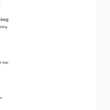
.
hùng
 sống
đè bẹp
hi