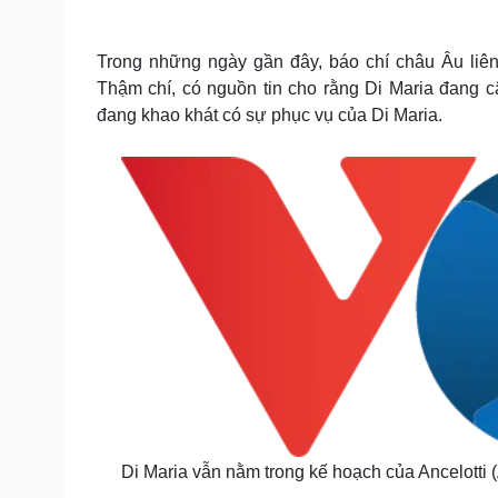
Tin nóng
Việt Nam
Tư vấn luật
Phân tích
Trong những ngày gần đây, báo chí châu Âu liên 
Thậm chí, có nguồn tin cho rằng Di Maria đang 
đang khao khát có sự phục vụ của Di Maria.
Sức khỏe
Đời sống
Dinh dưỡng - món ngon
Nhà đẹp
Cây thuốc
Blog
Sản phụ khoa
Tình yêu - Gia đình
Nhi khoa
Nam khoa
Làm đẹp - giảm cân
Phòng mạch online
Ăn sạch sống khỏe
Cải chính
Di Maria vẫn nằm trong kế hoạch của Ancelotti (