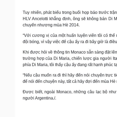
Tuy nhiên, phát biểu trong buổi họp báo trước tr
HLV Ancelotti khẳng định, ông sẽ không bán Di M
chuyển nhượng mùa Hè 2014.
“Với cương vị của một huấn luyện viên tôi có thể 
đội bóng, vì vậy việc để cậu ấy ra đi bây giờ là điề
Khi được hỏi về thông tin Monaco sẵn sàng đặt lê
trường hợp của Di Maria, chiến lược gia người Ita
phía Di Maria, tôi thấy cậu ấy đang rất hạnh phúc tạ
“Nếu cậu muốn ra đi thì hãy đến nói chuyện trực tiế
để nói đến chuyện này, tất cả hãy đợi đến mùa Hè 
Được biết, ngoài Monaco, những câu lạc bộ như 
người Argentina./.