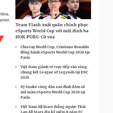
Doanh nghiệp 24h
Tin Công nghệ
Doanh nhân
Trải nghiệm
ì cộng đồng
Chuyển đổi số
tina.
nieri
Team Flash xuất quân chinh phục
u lịch
Podcast
eSports World Cup với mũi đinh ba
Tư vấn
Câu chuyện thời sự
HOK-PUBG-Cờ vua
Săn Tour
Đọc truyện đêm khuya
heck-in
Cửa sổ tình yêu
Chia tay World Cup, Cristiano Ronaldo
Kể chuyện cho bé
đồng hành eSports World Cup 2026 tại
Hạt giống tâm hồn
Paris
Việt Nam giành vé trực tiếp vào vòng
chung kết League of Legends tại ENC
2026
DJ Snake cùng dàn sao đình đám sẽ
mở màn eSports World Cup 2026 tại
Paris
Việt Nam All Stars thắng ngược Thái
Lan All Stars dịp kỷ niệm 8 năm FC