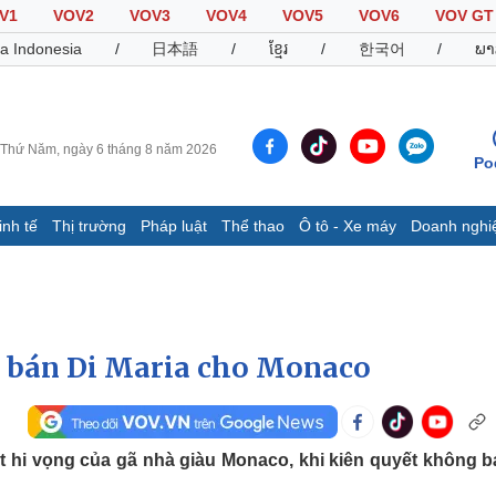
V1
VOV2
VOV3
VOV4
VOV5
VOV6
VOV GT
a Indonesia
/
日本語
/
ខ្មែរ
/
한국어
/
ພາ
Thứ Năm, ngày 6 tháng 8 năm 2026
Po
inh tế
Thị trường
Pháp luật
Thể thao
Ô tô - Xe máy
Doanh nghi
Thế giới
Multimedia
K
Quan sát
Video
B
Cuộc sống đó đây
Ảnh
K
Hồ sơ
E-Magazine
g bán Di Maria cho Monaco
Infographic
Thể thao
Ô tô - Xe máy
D
ắt hi vọng của gã nhà giàu Monaco, khi kiên quyết không b
Bóng đá
Ô tô
T