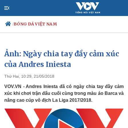
BÓNG ĐÁ VIỆT NAM
/
Ảnh: Ngày chia tay đầy cảm xúc
Chính trị
Xã hội
Đảng
Tin 24h
của Andres Iniesta
Tổ chức nhân sự
Dự báo thời tiết
Quốc hội
Giáo dục
Thứ Hai, 10:29, 21/05/2018
Nhận diện sự thật
Dấu ấn VOV
Việc làm
VOV.VN - Andres Iniesta đã có ngày chia tay đầy cảm
Biển đảo
xúc khi chơi trận đấu cuối cùng trong màu áo Barca và
nâng cao cúp vô địch La Liga 2017/2018.