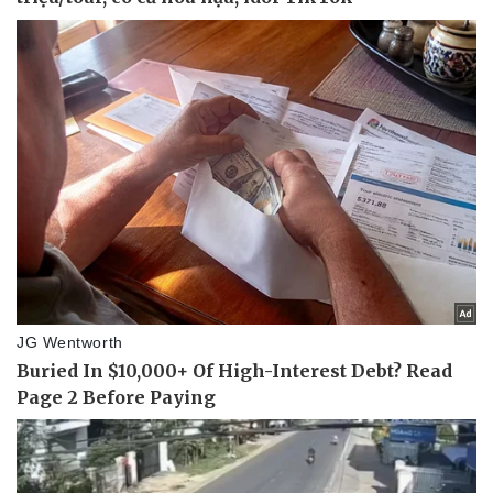
Doanh nghiệp
Công nghệ
Thông tin doanh nghiệp
Sành điệu
Doanh nghiệp 24h
Tin Công nghệ
Doanh nhân
Trải nghiệm
Vì cộng đồng
Chuyển đổi số