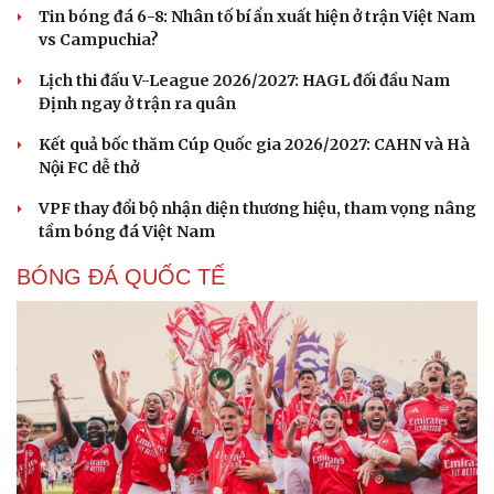
Tin bóng đá 6-8: Nhân tố bí ẩn xuất hiện ở trận Việt Nam
vs Campuchia?
Lịch thi đấu V-League 2026/2027: HAGL đối đầu Nam
Định ngay ở trận ra quân
Kết quả bốc thăm Cúp Quốc gia 2026/2027: CAHN và Hà
Nội FC dễ thở
VPF thay đổi bộ nhận diện thương hiệu, tham vọng nâng
tầm bóng đá Việt Nam
BÓNG ĐÁ QUỐC TẾ