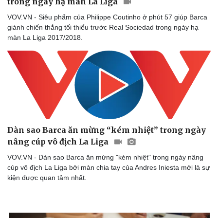
trong ngày hạ màn La Liga
Sức khỏe
Đời sống
VOV.VN - Siêu phẩm của Philippe Coutinho ở phút 57 giúp Barca
Dinh dưỡng - món ngon
Nhà đẹp
giành chiến thắng tối thiểu trước Real Sociedad trong ngày hạ
Cây thuốc
Blog
màn La Liga 2017/2018.
Sản phụ khoa
Tình yêu - Gia đìn
Nhi khoa
Nam khoa
Làm đẹp - giảm cân
Phòng mạch online
Ăn sạch sống khỏe
Dàn sao Barca ăn mừng “kém nhiệt” trong ngày
nâng cúp vô địch La Liga
VOV.VN - Dàn sao Barca ăn mừng "kém nhiệt" trong ngày nâng
cúp vô địch La Liga bởi màn chia tay của Andres Iniesta mới là sự
kiện được quan tâm nhất.