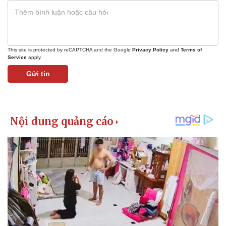
This site is protected by reCAPTCHA and the Google
Privacy Policy
and
Terms of
Service
apply.
Gửi tin
Thể thao
Ô tô - Xe máy
Bóng đá
Ô tô
Lịch thi đấu bóng đá
Xe máy
Thế giới thể thao
Tư vấn