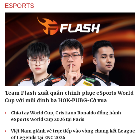
ESPORTS
Team Flash xuất quân chinh phục eSports World
Cup với mũi đinh ba HOK-PUBG-Cờ vua
Văn hóa
Giải trí
Chia tay World Cup, Cristiano Ronaldo đồng hành
Sân khấu - Điện ảnh
Nghệ sĩ
eSports World Cup 2026 tại Paris
Văn học
Thời trang
Việt Nam giành vé trực tiếp vào vòng chung kết League
Âm nhạc
Sao Việt
of Legends tại ENC 2026
Di sản