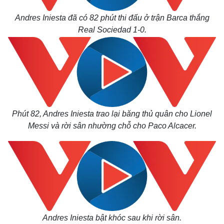
Andres Iniesta đã có 82 phút thi đấu ở trận Barca thắng
Thế giới
Multimedia
Real Sociedad 1-0.
Quan sát
Video
Cuộc sống đó đây
Ảnh
Hồ sơ
E-Magazine
Infographic
Phút 82, Andres Iniesta trao lại băng thủ quân cho Lionel
Messi và rời sân nhường chỗ cho Paco Alcacer.
Andres Iniesta bật khóc sau khi rời sân.