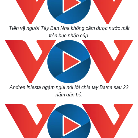
Tiền vệ người Tây Ban Nha không cầm được nước mắt
trên bục nhận cúp.
Andres Iniesta ngậm ngùi nói lời chia tay Barca sau 22
Kinh tế
Thị trường
năm gắn bó.
Bất động sản
Giá vàng
Khởi nghiệp
Tiêu dùng
Tỷ giá
Chứng khoán
Giá cà phê