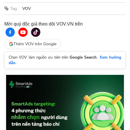
Tag:
VOV
Mời quý độc giả theo dõi VOV.VN trên
Pháp luật
Quân sự - Quốc p
Thêm VOV trên Google
Vụ án
Vũ khí
Tin nóng
Việt Nam
Chọn VOV làm nguồn ưu tiên trên
Google Search
.
Xem hướng
Tư vấn luật
Phân tích
dẫn.