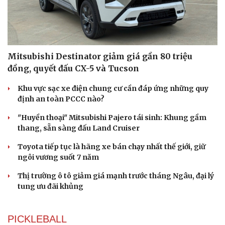
Mitsubishi Destinator giảm giá gần 80 triệu
đồng, quyết đấu CX-5 và Tucson
Du lịch
Podcast
Khu vực sạc xe điện chung cư cần đáp ứng những quy
Tư vấn
Câu chuyện thời s
định an toàn PCCC nào?
Săn Tour
Đọc truyện đêm kh
check-in
Cửa sổ tình yêu
"Huyền thoại" Mitsubishi Pajero tái sinh: Khung gầm
Kể chuyện cho bé
thang, sẵn sàng đấu Land Cruiser
Hạt giống tâm hồn
Toyota tiếp tục là hãng xe bán chạy nhất thế giới, giữ
ngôi vương suốt 7 năm
Thị trường ô tô giảm giá mạnh trước tháng Ngâu, đại lý
tung ưu đãi khủng
PICKLEBALL