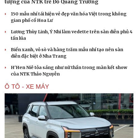
tượng của NTK trẻ Đỗ Quang Trường
150 mẫu nhí tái hiện vẻ đẹp văn hóa Việt trong không
gian phố cổ Hoa Lư
Lương Thùy Linh, Ý Nhi làm vedette trên sàn diễn phủ 4
tấn lúa
Biển xanh, vỏ sò và hàng trăm mẫu nhí tạo nên sàn
diễn đặc biệt ở Nha Trang
H'Hen Niê tỏa sáng như nữ thần trong màn kết show
của NTK Thảo Nguyễn
Ô TÔ - XE MÁY