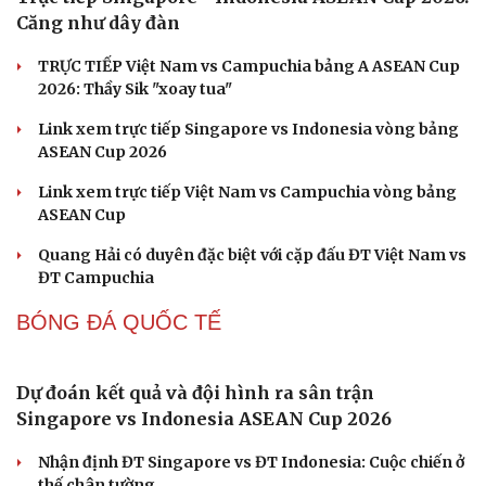
PICKLEBALL
Nhập môn Pickleball: Hướng dẫn kỹ thuật Speed
up Backhand hai tay
Cách bắt đường Speed up khi bóng đi dọc dây trong
Pickleball
Cải chính
Hôm nay, khởi tranh giải pickleball danh giá tại Việt
Nam
Nhập môn Pickleball: Phân tích nguyên lý hình tam
giác khi Speed up
FPT Play độc quyền phát sóng PPA Asia 500 tại TP. Hồ
Chí Minh
BÓNG ĐÁ VIỆT NAM
Trực tiếp Singapore - Indonesia ASEAN Cup 2026: