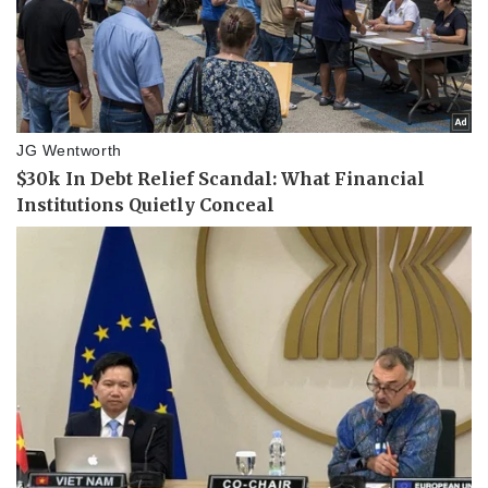
Thể thao
Ô tô - Xe máy
Bóng đá
Ô tô
Lịch thi đấu bóng đá
Xe máy
Thế giới thể thao
Tư vấn
eSports
Hậu trường