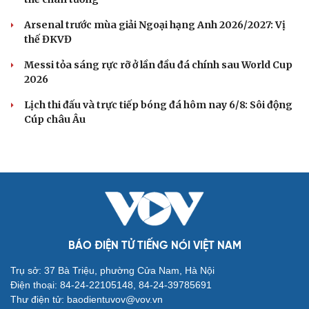
Căng như dây đàn
TRỰC TIẾP Việt Nam vs Campuchia bảng A ASEAN Cup
2026: Thầy Sik "xoay tua"
Link xem trực tiếp Singapore vs Indonesia vòng bảng
ASEAN Cup 2026
Link xem trực tiếp Việt Nam vs Campuchia vòng bảng
ASEAN Cup
Quang Hải có duyên đặc biệt với cặp đấu ĐT Việt Nam vs
ĐT Campuchia
BÓNG ĐÁ QUỐC TẾ
Dự đoán kết quả và đội hình ra sân trận
Singapore vs Indonesia ASEAN Cup 2026
Nhận định ĐT Singapore vs ĐT Indonesia: Cuộc chiến ở
thế chân tường