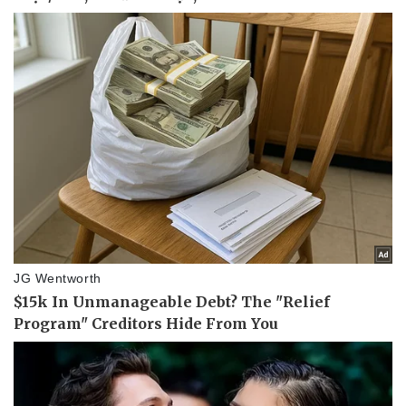
Pháp luật
Quân sự - Quốc phòng
Vụ án
Vũ khí
Tin nóng
Việt Nam
Tư vấn luật
Phân tích