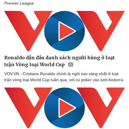
Premier League.
Ronaldo dẫn đầu danh sách người hùng ở loạt
trận Vòng loại World Cup
VOV.VN - Cristiano Ronaldo chính là ngôi sao sáng nhất ở loạt
Sức khỏe
Đời sống
trận vòng loại World Cup tuần qua, với cú poker vào lưới Andorra.
Dinh dưỡng - món ngon
Nhà đẹp
Cây thuốc
Blog
Sản phụ khoa
Tình yêu - Gia đình
Nhi khoa
Nam khoa
Làm đẹp - giảm cân
Phòng mạch online
Ăn sạch sống khỏe