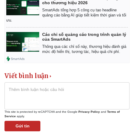
Tỷ giá
cho thương hiệu 2026
Chứng khoán
SmartAds tổng hợp 5 công cụ tạo headline
Giá cà phê
quảng cáo bằng AI giúp tiết kiệm thời gian và tối
ưu.
Các chỉ số quảng cáo trong trình quản lý
của SmartAds
Thông qua các chỉ số này, thương hiệu đánh giá
mức độ hiển thị, tương tác, hiệu quả chi phí.
Viết bình luận
This site is protected by reCAPTCHA and the Google
Privacy Policy
and
Terms of
Service
apply.
Gửi tin