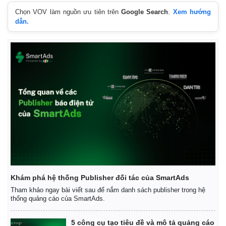
Chọn VOV làm nguồn ưu tiên trên
Google Search
.
Xem hướng
dẫn.
Khám phá hệ thống Publisher đối tác của SmartAds
Tham khảo ngay bài viết sau để nắm danh sách publisher trong hệ
Kinh tế
Thị trường
thống quảng cáo của SmartAds.
Bất động sản
Giá vàng
Khởi nghiệp
Tiêu dùng
5 công cụ tạo tiêu đề và mô tả quảng cáo