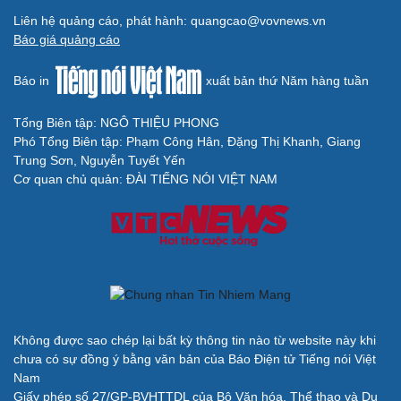
Arsenal trước mùa giải Ngoại hạng Anh 2026/2027: Vị
thế ĐKVĐ
Messi tỏa sáng rực rỡ ở lần đầu đá chính sau World Cup
2026
Lịch thi đấu và trực tiếp bóng đá hôm nay 6/8: Sôi động
Cúp châu Âu
BÁO ĐIỆN TỬ TIẾNG NÓI VIỆT NAM
Trụ sở: 37 Bà Triệu, phường Cửa Nam, Hà Nội
Điện thoại: 84-24-22105148, 84-24-39785691
Thư điện tử: baodientuvov@vov.vn