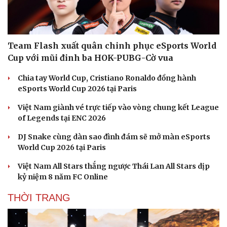
Sân khấu - Điện ảnh
Nghệ sĩ
ESPORTS
Văn học
Thời trang
Âm nhạc
Sao Việt
Di sản
Team Flash xuất quân chinh phục eSports World
Cup với mũi đinh ba HOK-PUBG-Cờ vua
Chia tay World Cup, Cristiano Ronaldo đồng hành
eSports World Cup 2026 tại Paris
Việt Nam giành vé trực tiếp vào vòng chung kết League