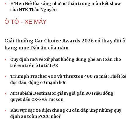
tượng của NTK trẻ Đỗ Quang Trường
150 mẫu nhí tái hiện vẻ đẹp văn hóa Việt trong không
Du lịch
Podcast
gian phố cổ Hoa Lư
Tư vấn
Câu chuyện thời sự
Săn Tour
Đọc truyện đêm khuya
Lương Thùy Linh, Ý Nhi làm vedette trên sàn diễn phủ 4
check-in
Cửa sổ tình yêu
tấn lúa
Kể chuyện cho bé
Hạt giống tâm hồn
Biển xanh, vỏ sò và hàng trăm mẫu nhí tạo nên sàn
diễn đặc biệt ở Nha Trang
H'Hen Niê tỏa sáng như nữ thần trong màn kết show
của NTK Thảo Nguyễn
Ô TÔ - XE MÁY