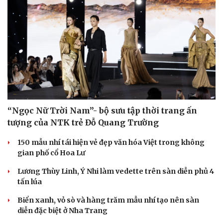
of Legends tại ENC 2026
DJ Snake cùng dàn sao đình đám sẽ mở màn eSports
World Cup 2026 tại Paris
Việt Nam All Stars thắng ngược Thái Lan All Stars dịp
kỷ niệm 8 năm FC Online
THỜI TRANG
“Ngọc Nữ Trời Nam”- bộ sưu tập thời trang ấn