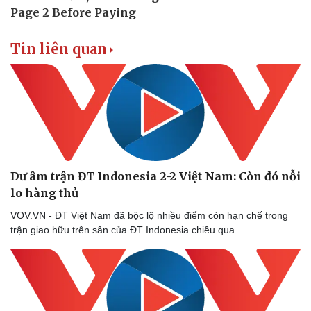
Tin liên quan
Doanh nghiệp
Công nghệ
Thông tin doanh nghiệp
Sành điệu
Doanh nghiệp 24h
Tin Công nghệ
Dư âm trận ĐT Indonesia 2-2 Việt Nam: Còn đó nỗi
Doanh nhân
Trải nghiệm
lo hàng thủ
Vì cộng đồng
Chuyển đổi số
VOV.VN - ĐT Việt Nam đã bộc lộ nhiều điểm còn hạn chế trong
trận giao hữu trên sân của ĐT Indonesia chiều qua.