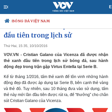
E
BÓNG ĐÁ VIỆT NAM
/
Cầu thủ Serie B nhận thẻ xanh
đầu tiên trong lịch sử
Thứ Hai, 15:35, 10/10/2016
Chính trị
Xã hội
Đảng
Tin 24h
VOV.VN - Cristian Galano của Vicenza đã được nhận
Tổ chức nhân sự
Dự báo thời tiết
thẻ xanh đầu tiên trong lịch sử bóng đá, sau hành
Quốc hội
Giáo dục
động đẹp trong trận gặp Virtus Entella tại Serie B.
Nhận diện sự thật
Dấu ấn VOV
Việc làm
Kể từ tháng 1/2016, tấm thẻ xanh để tôn vinh những hành
Biển đảo
động đẹp đã được áp dụng tại Serie B, bên cạnh thẻ vàng
và thẻ đỏ. Tuy nhiên, sau 10 tháng đưa vào sử dụng, tấm
thẻ này mới lần đầu tiên được rút ra, để “thưởng” cho chân
sút Cristian Galano của Vicenza.