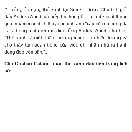
Ý tưởng áp dụng thẻ xanh tại Serie B được Chủ tịch giải
đấu Andrea Abodi và hiệp hội trọng tài Italia đề xuất thông
qua, nhằm mục đích thay đổi hình ảnh “xấu xí” của bóng đá
Italia trong mắt giới mộ điệu. Ông Andrea Abodi cho biết:
"Thẻ xanh là một phần thưởng mang tính biểu tượng và
cho thấy tầm quan trọng của việc ghi nhận những hành
động đẹp trên sân."./.
Clip Cristian Galano nhận thẻ xanh đầu tiên trong lịch
sử:
Thế giới
Multimedia
Quan sát
Video
Cuộc sống đó đây
Ảnh
Hồ sơ
E-Magazine
Infographic