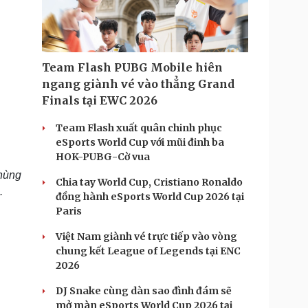
Doanh nghiệp 24h
Tin Công nghệ
Doanh nhân
Trải nghiệm
ì cộng đồng
Chuyển đổi số
Team Flash PUBG Mobile hiên
u lịch
Podcast
ngang giành vé vào thẳng Grand
Tư vấn
Câu chuyện thời sự
Finals tại EWC 2026
Săn Tour
Đọc truyện đêm khuya
heck-in
Cửa sổ tình yêu
Team Flash xuất quân chinh phục
Kể chuyện cho bé
eSports World Cup với mũi đinh ba
Hạt giống tâm hồn
HOK-PUBG-Cờ vua
 hùng
Chia tay World Cup, Cristiano Ronaldo
.
đồng hành eSports World Cup 2026 tại
Paris
Việt Nam giành vé trực tiếp vào vòng
chung kết League of Legends tại ENC
2026
DJ Snake cùng dàn sao đình đám sẽ
mở màn eSports World Cup 2026 tại