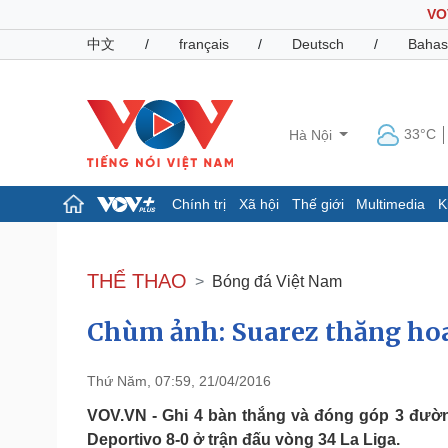
VO
中文
/
français
/
Deutsch
/
Bahas
33°C
Hà Nội
Chính trị
Xã hội
Thế giới
Multimedia
K
Chính trị
Xã hội
Đảng
Tin 24h
THỂ THAO
Bóng đá Việt Nam
Tổ chức nhân sự
Dự báo thời tiết
Quốc hội
Giáo dục
Chùm ảnh: Suarez thăng hoa,
Nhận diện sự thật
Dấu ấn VOV
Việc làm
Biển đảo
Thứ Năm, 07:59, 21/04/2016
Pháp luật
Quân sự - Quốc phòng
VOV.VN - Ghi 4 bàn thắng và đóng góp 3 đườn
Vụ án
Vũ khí
Deportivo 8-0 ở trận đấu vòng 34 La Liga.