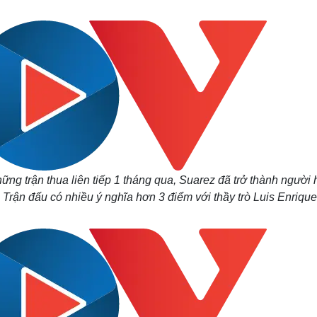
Lịch thi đấu bóng đá
Xe máy
Thế giới thể thao
Tư vấn
eSports
V
Hậu trường
Văn hóa
Giải trí
D
Sân khấu - Điện ảnh
Nghệ sĩ
Văn học
Thời trang
Âm nhạc
Sao Việt
c
Di sản
ững trận thua liên tiếp 1 tháng qua, Suarez đã trở thành người
. Trận đấu có nhiều ý nghĩa hơn 3 điểm với thầy trò Luis Enrique