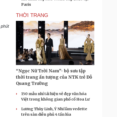
Paris
THỜI TRANG
 phút
“Ngọc Nữ Trời Nam”- bộ sưu tập
thời trang ấn tượng của NTK trẻ Đỗ
Quang Trường
150 mẫu nhí tái hiện vẻ đẹp văn hóa
Việt trong không gian phố cổ Hoa Lư
Lương Thùy Linh, Ý Nhi làm vedette
trên sàn diễn phủ 4 tấn lúa