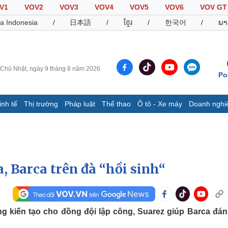
V1
VOV2
VOV3
VOV4
VOV5
VOV6
VOV GT
a Indonesia
/
日本語
/
ខ្មែរ
/
한국어
/
ພາ
Chủ Nhật, ngày 9 tháng 8 năm 2026
Po
inh tế
Thị trường
Pháp luật
Thể thao
Ô tô - Xe máy
Doanh nghi
Thế giới
Multimedia
K
Quan sát
Video
B
Cuộc sống đó đây
Ảnh
K
Hồ sơ
E-Magazine
 Barca trên đà “hồi sinh“
Infographic
Thể thao
Ô tô - Xe máy
D
g kiến tạo cho đồng đội lập công, Suarez giúp Barca đán
Bóng đá
Ô tô
T