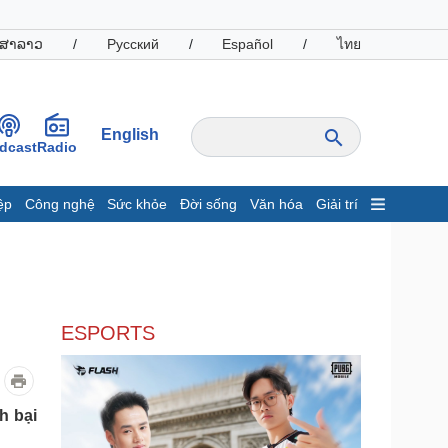
ສາລາວ
/
Русский
/
Español
/
ไทย
English
dcast
Radio
ệp
Công nghệ
Sức khỏe
Đời sống
Văn hóa
Giải trí
inh tế
Thị trường
ất động sản
Giá vàng
hởi nghiệp
Tiêu dùng
Tỷ giá
ESPORTS
Chứng khoán
Giá cà phê
oanh nghiệp
Công nghệ
h bại
hông tin doanh nghiệp
Sành điệu