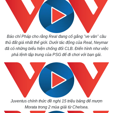
Thế giới
Multimedia
Quan sát
Video
Cuộc sống đó đây
Ảnh
Hồ sơ
E-Magazine
Báo chí Pháp cho rằng Real đang cố gắng "ve vãn" cầu
Infographic
thủ đắt giá nhất thế giới. Dưới tác động của Real, Neymar
đã có những biểu hiện chống đối CLB. Điển hình như việc
phá lệnh tập trung của PSG để đi chơi với bạn gái.
Juventus chính thức đề nghị 15 triệu bảng để mượn
Morata trong 2 mùa giải từ Chelsea.