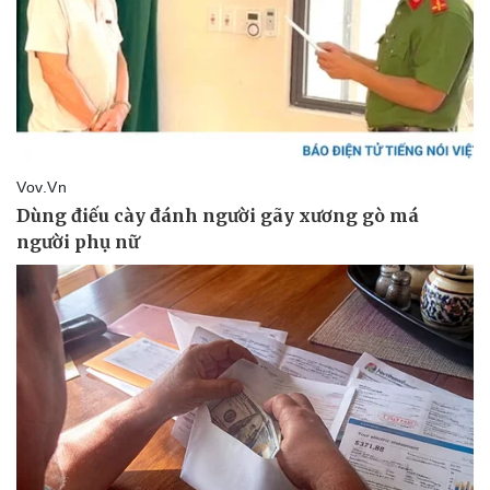
Thể thao
Ô tô - Xe máy
Bóng đá
Ô tô
Lịch thi đấu bóng đá
Xe máy
Thế giới thể thao
Tư vấn
eSports
Hậu trường