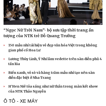
“Ngọc Nữ Trời Nam”- bộ sưu tập thời trang ấn
tượng của NTK trẻ Đỗ Quang Trường
150 mẫu nhí tái hiện vẻ đẹp văn hóa Việt trong không
gian phố cổ Hoa Lư
Lương Thùy Linh, Ý Nhi làm vedette trên sàn diễn phủ 4
tấn lúa
Biển xanh, vỏ sò và hàng trăm mẫu nhí tạo nên sàn
diễn đặc biệt ở Nha Trang
H'Hen Niê tỏa sáng như nữ thần trong màn kết show
của NTK Thảo Nguyễn
Ô TÔ - XE MÁY