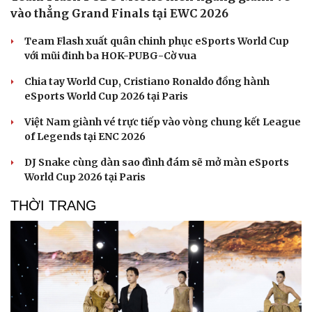
vào thẳng Grand Finals tại EWC 2026
Team Flash xuất quân chinh phục eSports World Cup
với mũi đinh ba HOK-PUBG-Cờ vua
Chia tay World Cup, Cristiano Ronaldo đồng hành
Văn hóa
Giải trí
eSports World Cup 2026 tại Paris
Sân khấu - Điện ảnh
Nghệ sĩ
Văn học
Thời trang
Việt Nam giành vé trực tiếp vào vòng chung kết League
Âm nhạc
Sao Việt
of Legends tại ENC 2026
Di sản
DJ Snake cùng dàn sao đình đám sẽ mở màn eSports
World Cup 2026 tại Paris
THỜI TRANG