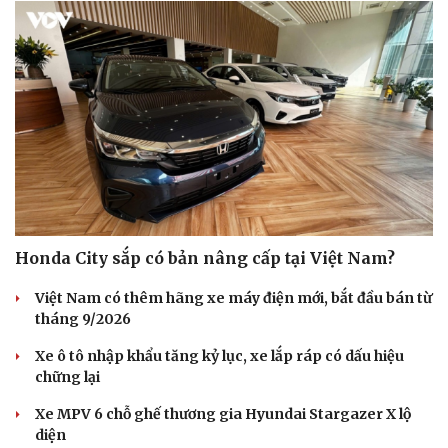
Honda City sắp có bản nâng cấp tại Việt Nam?
Việt Nam có thêm hãng xe máy điện mới, bắt đầu bán từ
tháng 9/2026
Xe ô tô nhập khẩu tăng kỷ lục, xe lắp ráp có dấu hiệu
chững lại
Xe MPV 6 chỗ ghế thương gia Hyundai Stargazer X lộ
Du lịch
Podcast
diện
Tư vấn
Câu chuyện thời sự