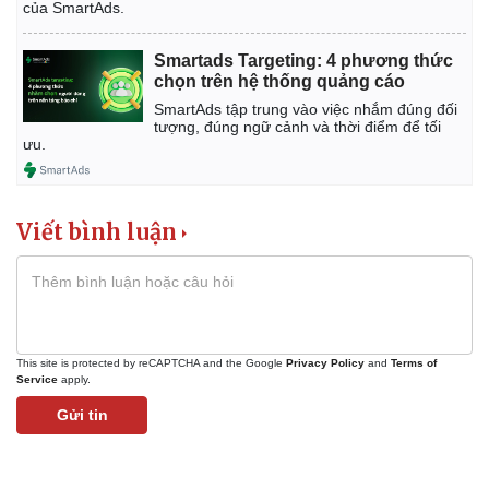
của SmartAds.
Smartads Targeting: 4 phương thức
chọn trên hệ thống quảng cáo
SmartAds tập trung vào việc nhắm đúng đối
tượng, đúng ngữ cảnh và thời điểm để tối
ưu.
Viết bình luận
Pháp luật
Quân sự - Quốc phòng
Vụ án
Vũ khí
Tin nóng
Việt Nam
Tư vấn luật
Phân tích
This site is protected by reCAPTCHA and the Google
Privacy Policy
and
Terms of
Service
apply.
Gửi tin