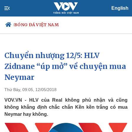
English
BÓNG ĐÁ VIỆT NAM
/
Chuyển nhượng 12/5: HLV
Chính trị
Xã hội
Đảng
Tin 24h
Zidnane “úp mở” về chuyện mua
Tổ chức nhân sự
Dự báo thời tiết
Neymar
Quốc hội
Giáo dục
Nhận diện sự thật
Dấu ấn VOV
Việc làm
Thứ Bảy, 09:05, 12/05/2018
Biển đảo
VOV.VN - HLV của Real không phủ nhận và cũng
không khẳng định chắc chắn Kền kền trắng có mua
Neymar hay không.