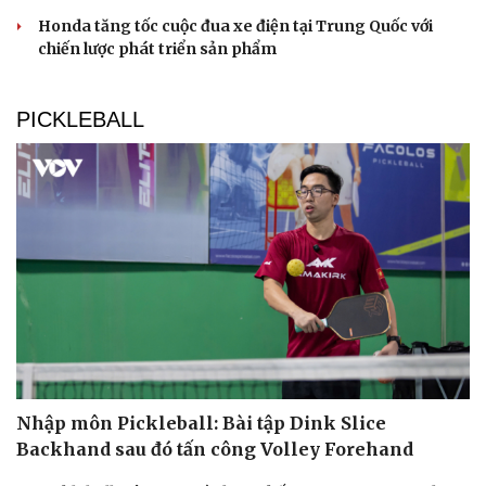
Săn Tour
Đọc truyện đêm khuya
Honda tăng tốc cuộc đua xe điện tại Trung Quốc với
check-in
Cửa sổ tình yêu
chiến lược phát triển sản phẩm
Kể chuyện cho bé
Hạt giống tâm hồn
PICKLEBALL
Nhập môn Pickleball: Bài tập Dink Slice
Backhand sau đó tấn công Volley Forehand