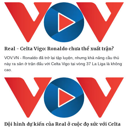
Real - Celta Vigo: Ronaldo chưa thể xuất trận?
Sức khỏe
Đời sống
VOV.VN - Ronaldo đã trở lại tập luyện, nhưng khả năng cầu thủ
này ra sân ở trận đấu với Celta Vigo tại vòng 37 La Liga là không
Dinh dưỡng - món ngon
Nhà đẹp
cao.
Cây thuốc
Blog
Sản phụ khoa
Tình yêu - Gia đình
Nhi khoa
Nam khoa
Làm đẹp - giảm cân
Phòng mạch online
Ăn sạch sống khỏe
Đội hình dự kiến của Real ở cuộc đọ sức với Celta