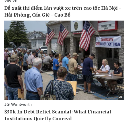
Doanh nghiệp
Công nghệ
Thông tin doanh nghiệp
Sành điệu
Doanh nghiệp 24h
Tin Công nghệ
Doanh nhân
Trải nghiệm
Vì cộng đồng
Chuyển đổi số