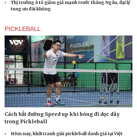
Thị trường ô tô giảm giá mạnh trước tháng Ngâu, đại lý
tung ưu đãi khủng
PICKLEBALL
Du lịch
Podcast
Tư vấn
Câu chuyện thời sự
Săn Tour
Đọc truyện đêm khuya
check-in
Cửa sổ tình yêu
Kể chuyện cho bé
Hạt giống tâm hồn
Cách bắt đường Speed up khi bóng đi dọc dây
trong Pickleball
Hôm nay, khởi tranh giải pickleball danh giá tại Việt