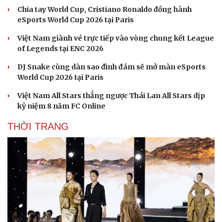
Chia tay World Cup, Cristiano Ronaldo đồng hành
eSports World Cup 2026 tại Paris
Việt Nam giành vé trực tiếp vào vòng chung kết League
of Legends tại ENC 2026
DJ Snake cùng dàn sao đình đám sẽ mở màn eSports
World Cup 2026 tại Paris
Việt Nam All Stars thắng ngược Thái Lan All Stars dịp
kỷ niệm 8 năm FC Online
THỜI TRANG
Văn hóa
Giải trí
Sân khấu - Điện ảnh
Nghệ sĩ
Văn học
Thời trang