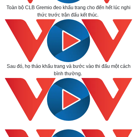
Quan sát
Video
Toàn bộ CLB Gremio đeo khẩu trang cho đến hết lúc nghi
Cuộc sống đó đây
Ảnh
thức trước trận đấu kết thúc.
Hồ sơ
E-Magazine
Infographic
Sau đó, họ tháo khẩu trang và bước vào thi đấu một cách
bình thường.