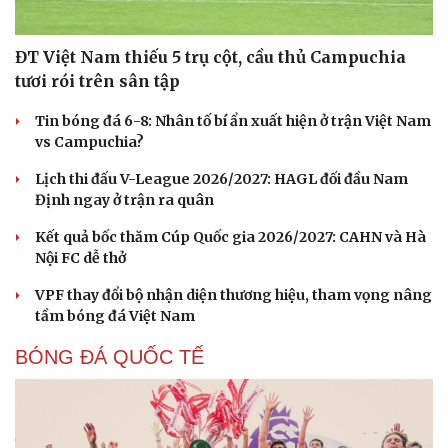
ĐT Việt Nam thiếu 5 trụ cột, cầu thủ Campuchia
tươi rói trên sân tập
Tin bóng đá 6-8: Nhân tố bí ẩn xuất hiện ở trận Việt Nam
vs Campuchia?
Lịch thi đấu V-League 2026/2027: HAGL đối đầu Nam
Định ngay ở trận ra quân
Kết quả bốc thăm Cúp Quốc gia 2026/2027: CAHN và Hà
Nội FC dễ thở
VPF thay đổi bộ nhận diện thương hiệu, tham vọng nâng
tầm bóng đá Việt Nam
BÓNG ĐÁ QUỐC TẾ
Cải chính