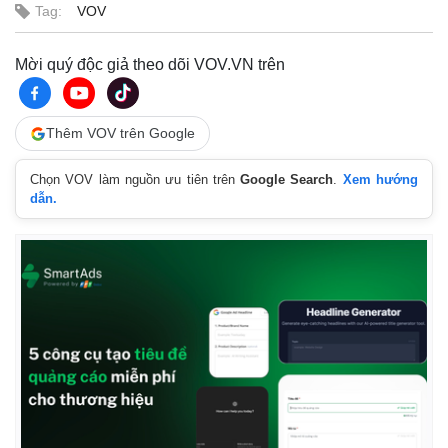
Tag:
VOV
Mời quý độc giả theo dõi VOV.VN trên
Thêm VOV trên Google
Chọn VOV làm nguồn ưu tiên trên
Google Search
.
Xem hướng
Kinh tế
Thị trường
dẫn.
Bất động sản
Giá vàng
Khởi nghiệp
Tiêu dùng
Tỷ giá
Chứng khoán
Giá cà phê