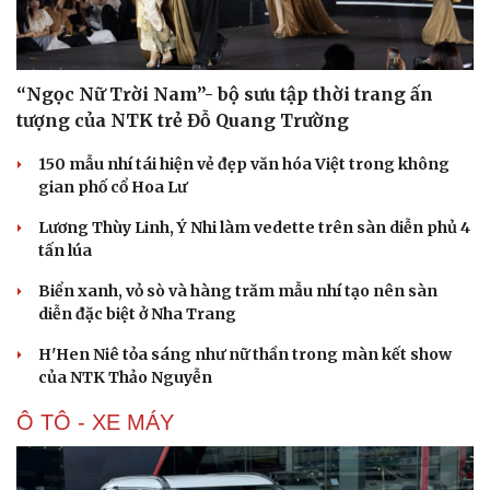
Âm nhạc
Sao Việt
Di sản
“Ngọc Nữ Trời Nam”- bộ sưu tập thời trang ấn
tượng của NTK trẻ Đỗ Quang Trường
150 mẫu nhí tái hiện vẻ đẹp văn hóa Việt trong không
gian phố cổ Hoa Lư
Lương Thùy Linh, Ý Nhi làm vedette trên sàn diễn phủ 4
tấn lúa
Biển xanh, vỏ sò và hàng trăm mẫu nhí tạo nên sàn
diễn đặc biệt ở Nha Trang
H'Hen Niê tỏa sáng như nữ thần trong màn kết show
của NTK Thảo Nguyễn
Ô TÔ - XE MÁY