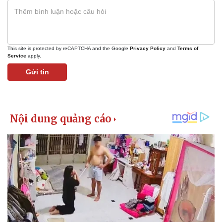
This site is protected by reCAPTCHA and the Google
Privacy Policy
and
Terms of
Service
apply.
Gửi tin
Pháp luật
Quân sự - Quốc phòng
Vụ án
Vũ khí