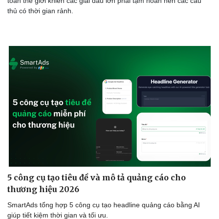
toàn thế giới khiến các giải đấu lớn phải tạm hoãn nên các cầu
thủ có thời gian rảnh.
Sức khỏe
Đời sống
Dinh dưỡng - món ngon
Nhà đẹp
Cây thuốc
Blog
Sản phụ khoa
Tình yêu - Gia đình
Nhi khoa
Nam khoa
Làm đẹp - giảm cân
Phòng mạch online
Ăn sạch sống khỏe
5 công cụ tạo tiêu đề và mô tả quảng cáo cho
thương hiệu 2026
SmartAds tổng hợp 5 công cụ tạo headline quảng cáo bằng AI
giúp tiết kiệm thời gian và tối ưu.