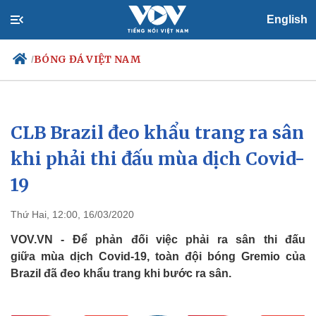
English
BÓNG ĐÁ VIỆT NAM
/
CLB Brazil đeo khẩu trang ra sân
Chính trị
Xã hội
Đảng
Tin 24h
khi phải thi đấu mùa dịch Covid-
Tổ chức nhân sự
Dự báo thời tiết
19
Quốc hội
Giáo dục
Nhận diện sự thật
Dấu ấn VOV
Việc làm
Thứ Hai, 12:00, 16/03/2020
Biển đảo
VOV.VN - Để phản đối việc phải ra sân thi đấu
giữa mùa dịch Covid-19, toàn đội bóng Gremio của
Brazil đã đeo khẩu trang khi bước ra sân.