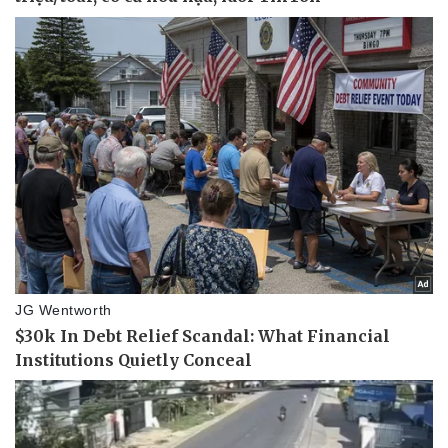
Thể thao
Ô tô - Xe máy
Bóng đá
Ô tô
Lịch thi đấu bóng đá
Xe máy
Thế giới thể thao
Tư vấn
eSports
Hậu trường