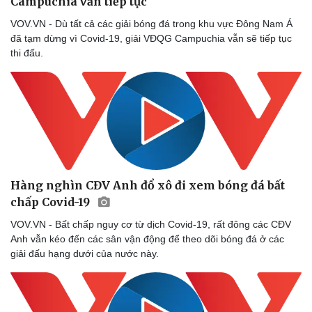
Campuchia vẫn tiếp tục
Vì cộng đồng
Chuyển đổi số
VOV.VN - Dù tất cả các giải bóng đá trong khu vực Đông Nam Á
đã tạm dừng vì Covid-19, giải VĐQG Campuchia vẫn sẽ tiếp tục
thi đấu.
Hàng nghìn CĐV Anh đổ xô đi xem bóng đá bất
chấp Covid-19
VOV.VN - Bất chấp nguy cơ từ dịch Covid-19, rất đông các CĐV
Anh vẫn kéo đến các sân vận động để theo dõi bóng đá ở các
giải đấu hạng dưới của nước này.