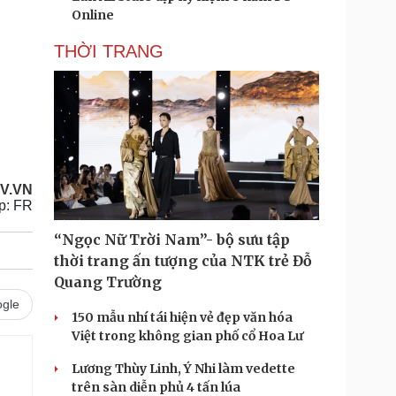
Online
THỜI TRANG
.
V.VN
ip: FR
“Ngọc Nữ Trời Nam”- bộ sưu tập
thời trang ấn tượng của NTK trẻ Đỗ
Quang Trường
gle
150 mẫu nhí tái hiện vẻ đẹp văn hóa
Việt trong không gian phố cổ Hoa Lư
Lương Thùy Linh, Ý Nhi làm vedette
trên sàn diễn phủ 4 tấn lúa