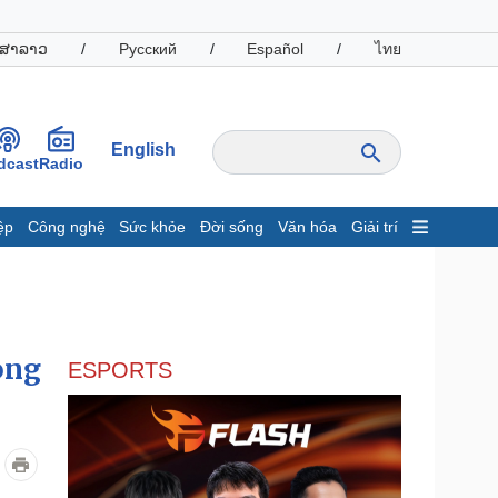
ສາລາວ
/
Русский
/
Español
/
ไทย
English
dcast
Radio
ệp
Công nghệ
Sức khỏe
Đời sống
Văn hóa
Giải trí
inh tế
Thị trường
ất động sản
Giá vàng
hởi nghiệp
Tiêu dùng
Tỷ giá
ong
ESPORTS
Chứng khoán
Giá cà phê
oanh nghiệp
Công nghệ
hông tin doanh nghiệp
Sành điệu