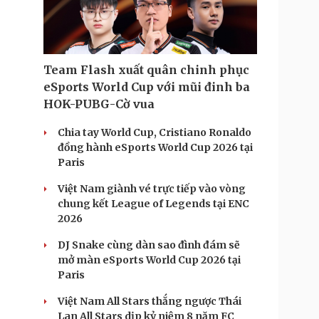
Doanh nghiệp 24h
Tin Công nghệ
Doanh nhân
Trải nghiệm
ì cộng đồng
Chuyển đổi số
Team Flash xuất quân chinh phục
u lịch
Podcast
eSports World Cup với mũi đinh ba
Tư vấn
Câu chuyện thời sự
HOK-PUBG-Cờ vua
Săn Tour
Đọc truyện đêm khuya
heck-in
Cửa sổ tình yêu
Chia tay World Cup, Cristiano Ronaldo
Kể chuyện cho bé
đồng hành eSports World Cup 2026 tại
Hạt giống tâm hồn
Paris
Việt Nam giành vé trực tiếp vào vòng
chung kết League of Legends tại ENC
2026
DJ Snake cùng dàn sao đình đám sẽ
mở màn eSports World Cup 2026 tại
Paris
Việt Nam All Stars thắng ngược Thái
Lan All Stars dịp kỷ niệm 8 năm FC