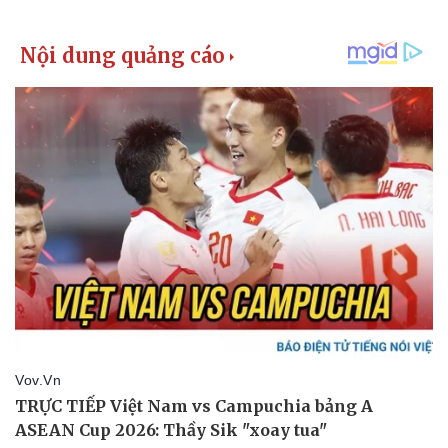
Kinh tế
Thị trường
Bất động sản
Giá vàng
Khởi nghiệp
Tiêu dùng
Tỷ giá
Chứng khoán
Giá cà phê