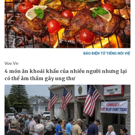
Pháp luật
Quân sự - Quốc phòng
Vụ án
Vũ khí
Tin nóng
Việt Nam
Tư vấn luật
Phân tích