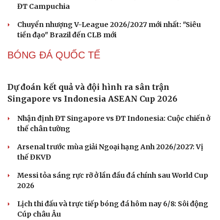
Hôm nay, khởi tranh giải pickleball danh giá tại Việt
Nam
Nhập môn Pickleball: Phân tích nguyên lý hình tam
Cải chính
giác khi Speed up
FPT Play độc quyền phát sóng PPA Asia 500 tại TP. Hồ
Chí Minh
BÓNG ĐÁ VIỆT NAM
TRỰC TIẾP Việt Nam vs Campuchia bảng A
ASEAN Cup 2026: Thầy Sik "xoay tua"
Link xem trực tiếp Singapore vs Indonesia vòng bảng
ASEAN Cup 2026
Link xem trực tiếp Việt Nam vs Campuchia vòng bảng
ASEAN Cup
Quang Hải có duyên đặc biệt với cặp đấu ĐT Việt Nam vs