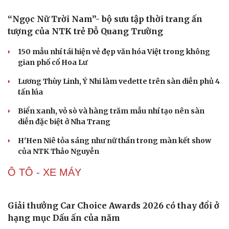
Việt Nam giành vé trực tiếp vào vòng chung kết League
of Legends tại ENC 2026
DJ Snake cùng dàn sao đình đám sẽ mở màn eSports
World Cup 2026 tại Paris
Việt Nam All Stars thắng ngược Thái Lan All Stars dịp
kỷ niệm 8 năm FC Online
THỜI TRANG
“Ngọc Nữ Trời Nam”- bộ sưu tập thời trang ấn
tượng của NTK trẻ Đỗ Quang Trường
150 mẫu nhí tái hiện vẻ đẹp văn hóa Việt trong không
gian phố cổ Hoa Lư
Lương Thùy Linh, Ý Nhi làm vedette trên sàn diễn phủ 4
tấn lúa
Biển xanh, vỏ sò và hàng trăm mẫu nhí tạo nên sàn