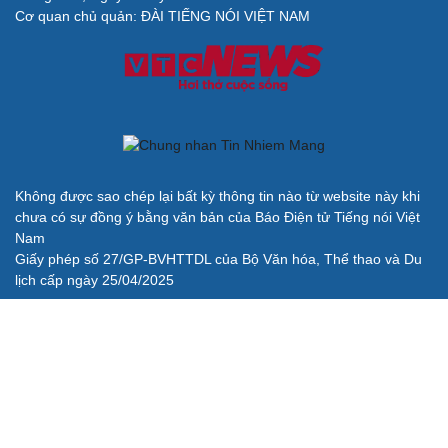
BÁO ĐIỆN TỬ TIẾNG NÓI VIỆT NAM
Trụ sở: 37 Bà Triệu, phường Cửa Nam, Hà Nội
Điện thoại: 84-24-22105148, 84-24-39785691
Thư điện tử: baodientuvov@vov.vn
Liên hệ quảng cáo, phát hành: quangcao@vovnews.vn
Báo giá quảng cáo
Báo in
xuất bản thứ Năm hàng tuần
Tổng Biên tập: NGÔ THIỆU PHONG
Phó Tổng Biên tập: Phạm Công Hân, Đặng Thị Khanh, Giang
Trung Sơn, Nguyễn Tuyết Yến