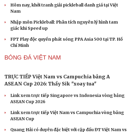
PICKLEBALL
Nhập môn Pickleball: Hướng dẫn kỹ thuật Speed
up Backhand hai tay
Cách bắt đường Speed up khi bóng đi dọc dây trong
Pickleball