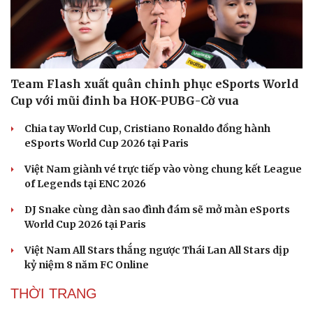
ESPORTS
Văn hóa
Giải trí
Sân khấu - Điện ảnh
Nghệ sĩ
Văn học
Thời trang
Âm nhạc
Sao Việt
Di sản
Team Flash xuất quân chinh phục eSports World
Cup với mũi đinh ba HOK-PUBG-Cờ vua
Chia tay World Cup, Cristiano Ronaldo đồng hành
eSports World Cup 2026 tại Paris