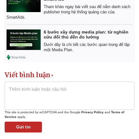
Tham khảo ngay bài viết sau để nắm danh sách
publisher trong hệ thống quảng cáo của
SmartAds.
6 bước xây dựng media plan: từ nghiên
cứu đối thủ đến đo lường
Dưới đây là chi tiết các bước quan trọng để lập
một Media Plan.
Viết bình luận
This site is protected by reCAPTCHA and the Google
Privacy Policy
and
Terms of
Service
apply.
Gửi tin