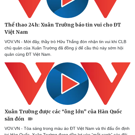
Thể thao 24h: Xuân Trường báo tin vui cho ĐT
Doanh nghiệp
Công nghệ
Việt Nam
Thông tin doanh nghiệp
Sành điệu
VOV.VN - Mới đây, thầy trò Hữu Thắng đón nhận tin vui khi CLB
Doanh nghiệp 24h
Tin Công nghệ
chủ quản của Xuân Trường đã đồng ý để cầu thủ này sớm hội
Doanh nhân
Trải nghiệm
quân cùng ĐT Việt Nam.
Vì cộng đồng
Chuyển đổi số
Xuân Trường được các “ông lớn” của Hàn Quốc
săn đón
VOV.VN - Tỏa sáng trong màu áo ĐT Việt Nam và thi đấu ổn định
tại Hàn Quốc, Xuân Trường đang dần lọt vào “mắt xanh” các đội