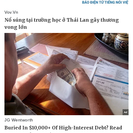
Thể thao
Ô tô - Xe máy
Bóng đá
Ô tô
Lịch thi đấu bóng đá
Xe máy
Thế giới thể thao
Tư vấn
eSports
Hậu trường