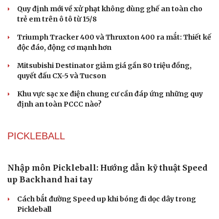
diễn đặc biệt ở Nha Trang
H'Hen Niê tỏa sáng như nữ thần trong màn kết show
của NTK Thảo Nguyễn
Du lịch
Podcast
Tư vấn
Câu chuyện thời sự
Ô TÔ - XE MÁY
Săn Tour
Đọc truyện đêm khuya
check-in
Cửa sổ tình yêu
Kể chuyện cho bé
Giải thưởng Car Choice Awards 2026 có thay đổi ở
Hạt giống tâm hồn
hạng mục Dấu ấn của năm
Quy định mới về xử phạt không dùng ghế an toàn cho
trẻ em trên ô tô từ 15/8
Triumph Tracker 400 và Thruxton 400 ra mắt: Thiết kế
độc đáo, động cơ mạnh hơn
Mitsubishi Destinator giảm giá gần 80 triệu đồng,
quyết đấu CX-5 và Tucson
Khu vực sạc xe điện chung cư cần đáp ứng những quy
định an toàn PCCC nào?