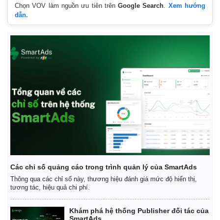
Chọn VOV làm nguồn ưu tiên trên
Google Search
.
Xem hướng
dẫn.
Thế giới
Multimedia
Quan sát
Video
Cuộc sống đó đây
Ảnh
Hồ sơ
E-Magazine
Infographic
Các chỉ số quảng cáo trong trình quản lý của SmartAds
Thông qua các chỉ số này, thương hiệu đánh giá mức độ hiển thị,
tương tác, hiệu quả chi phí.
Khám phá hệ thống Publisher đối tác của
SmartAds