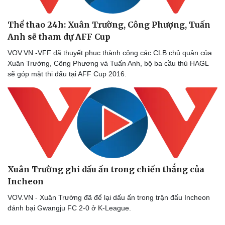
Thể thao 24h: Xuân Trường, Công Phượng, Tuấn
Sức khỏe
Đời sống
Anh sẽ tham dự AFF Cup
Dinh dưỡng - món ngon
Nhà đẹp
VOV.VN -VFF đã thuyết phục thành công các CLB chủ quản của
Cây thuốc
Blog
Xuân Trường, Công Phương và Tuấn Anh, bộ ba cầu thủ HAGL
Sản phụ khoa
Tình yêu - Gia đình
sẽ góp mặt thi đấu tại AFF Cup 2016.
Nhi khoa
Nam khoa
Làm đẹp - giảm cân
Phòng mạch online
Ăn sạch sống khỏe
Xuân Trường ghi dấu ấn trong chiến thắng của
Incheon
VOV.VN - Xuân Trường đã để lại dấu ấn trong trận đấu Incheon
đánh bại Gwangju FC 2-0 ở K-League.