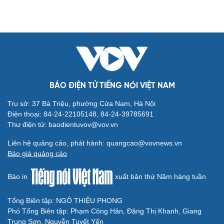
ĐT Campuchia
Chuyển nhượng V-League 2026/2027 mới nhất: "Siêu
tiền đạo" Brazil đến CLB mới
BÓNG ĐÁ QUỐC TẾ
Dự đoán kết quả và đội hình ra sân trận
Singapore vs Indonesia ASEAN Cup 2026
Nhận định ĐT Singapore vs ĐT Indonesia: Cuộc chiến ở
thế chân tường
Arsenal trước mùa giải Ngoại hạng Anh 2026/2027: Vị
thế ĐKVĐ
Messi tỏa sáng rực rỡ ở lần đầu đá chính sau World Cup
2026
Lịch thi đấu và trực tiếp bóng đá hôm nay 6/8: Sôi động
Cúp châu Âu