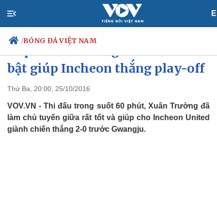
E
BÓNG ĐÁ VIỆT NAM
/
Clip: Xuân Trường thi đấu nổi
bật giúp Incheon thắng play-off
Thứ Ba, 20:00, 25/10/2016
Chính trị
Xã hội
Đảng
Tin 24h
VOV.VN - Thi đấu trong suốt 60 phút, Xuân Trường đã
Tổ chức nhân sự
Dự báo thời tiết
làm chủ tuyến giữa rất tốt và giúp cho Incheon United
Quốc hội
Giáo dục
giành chiến thắng 2-0 trước Gwangju.
Nhận diện sự thật
Dấu ấn VOV
Việc làm
Biển đảo