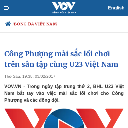
English
BÓNG ĐÁ VIỆT NAM
/
Công Phượng mài sắc lối chơi
Chính trị
Xã hội
Đảng
Tin 24h
trên sân tập cùng U23 Việt Nam
Tổ chức nhân sự
Dự báo thời tiết
Quốc hội
Giáo dục
Thứ Sáu, 19:38, 03/02/2017
Nhận diện sự thật
Dấu ấn VOV
Việc làm
VOV.VN - Trong ngày tập trung thứ 2, BHL U23 Việt
Biển đảo
Nam bắt tay vào việc mài sắc lối chơi cho Công
Phượng và các đồng đội.