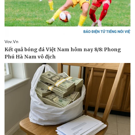
Thể thao
Ô tô - Xe máy
Bóng đá
Ô tô
Lịch thi đấu bóng đá
Xe máy
Thế giới thể thao
Tư vấn
eSports