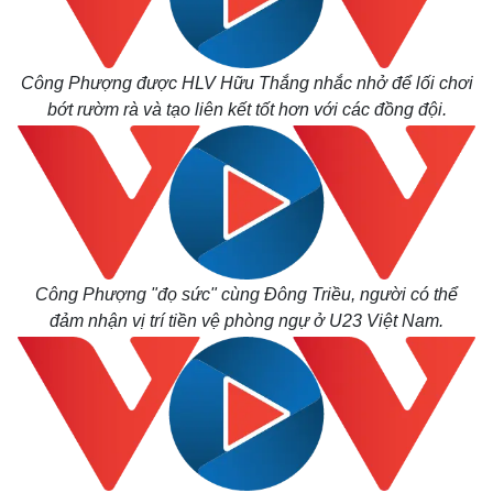
Công Phượng được HLV Hữu Thắng nhắc nhở để lối chơi
bớt rườm rà và tạo liên kết tốt hơn với các đồng đội.
Công Phượng "đọ sức" cùng Đông Triều, người có thể
đảm nhận vị trí tiền vệ phòng ngự ở U23 Việt Nam.
Thế giới
Multimedia
Quan sát
Video
Cuộc sống đó đây
Ảnh
Hồ sơ
E-Magazine