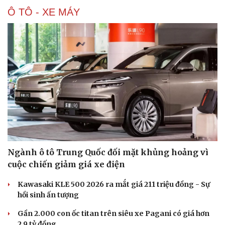
Sân khấu - Điện ảnh
Nghệ sĩ
Ô TÔ - XE MÁY
Văn học
Thời trang
Âm nhạc
Sao Việt
Di sản
Ngành ô tô Trung Quốc đối mặt khủng hoảng vì
cuộc chiến giảm giá xe điện
Kawasaki KLE 500 2026 ra mắt giá 211 triệu đồng - Sự
hồi sinh ấn tượng
Gần 2.000 con ốc titan trên siêu xe Pagani có giá hơn
2,9 tỷ đồng