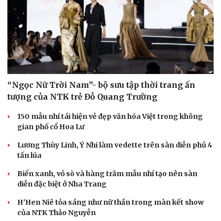
“Ngọc Nữ Trời Nam”- bộ sưu tập thời trang ấn
tượng của NTK trẻ Đỗ Quang Trường
150 mẫu nhí tái hiện vẻ đẹp văn hóa Việt trong không
gian phố cổ Hoa Lư
Lương Thùy Linh, Ý Nhi làm vedette trên sàn diễn phủ 4
tấn lúa
Biển xanh, vỏ sò và hàng trăm mẫu nhí tạo nên sàn
diễn đặc biệt ở Nha Trang
H'Hen Niê tỏa sáng như nữ thần trong màn kết show
Văn hóa
Giải trí
của NTK Thảo Nguyễn