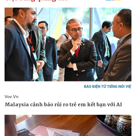
Pháp luật
Quân sự - Quốc phòng
Vụ án
Vũ khí
Tin nóng
Việt Nam
Tư vấn luật
Phân tích