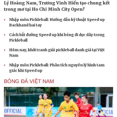
Lý Hoàng Nam, Trương Vinh Hiển tạo chung kết
trong mơ tại Ho Chi Minh City Open?
Nhập môn Pickleball: Hướng dẫn kỹ thuật Speed up
Backhand hai tay
Du lịch
Podcast
Cách bắt đường Speed up khi bóng đi dọc dây trong
Tư vấn
Câu chuyện thời sự
Pickleball
Săn Tour
Đọc truyện đêm khuya
check-in
Cửa sổ tình yêu
Hôm nay, khởi tranh giải pickleball danh giá tại Việt
Kể chuyện cho bé
Nam
Hạt giống tâm hồn
Nhập môn Pickleball: Phân tích nguyên lý hình tam
giác khi Speed up
BÓNG ĐÁ VIỆT NAM