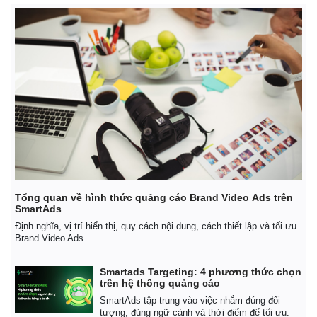
Kinh tế
Thị trường
Bất động sản
Giá vàng
Khởi nghiệp
Tiêu dùng
Tỷ giá
Chứng khoán
Giá cà phê
Tổng quan về hình thức quảng cáo Brand Video Ads trên
SmartAds
Định nghĩa, vị trí hiển thị, quy cách nội dung, cách thiết lập và tối ưu
Brand Video Ads.
Smartads Targeting: 4 phương thức chọn
trên hệ thống quảng cáo
SmartAds tập trung vào việc nhắm đúng đối
tượng, đúng ngữ cảnh và thời điểm để tối ưu.