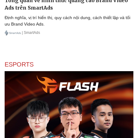
Tổng quan về hình thức quảng cáo Brand Video
Ads trên SmartAds
Định nghĩa, vị trí hiển thị, quy cách nội dung, cách thiết lập và tối
ưu Brand Video Ads.
| SmartAds
Sức khỏe
Đời sống
ESPORTS
Dinh dưỡng - món ngon
Nhà đẹp
Cây thuốc
Blog
Sản phụ khoa
Tình yêu - Gia đình
Nhi khoa
Nam khoa
Làm đẹp - giảm cân
Phòng mạch online
Ăn sạch sống khỏe