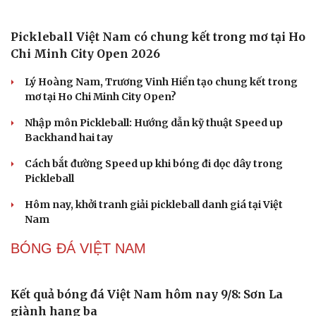
Honda tăng tốc cuộc đua xe điện tại Trung Quốc
với chiến lược phát triển sản phẩm
Mazda MX-5 thế hệ mới sẽ có cả bản thuần điện và động
cơ xăng Skyactiv-Z 2.5L
Ngành ô tô Trung Quốc đối mặt khủng hoảng vì cuộc
chiến giảm giá xe điện
Kawasaki KLE 500 2026 ra mắt giá 211 triệu đồng - Sự
hồi sinh ấn tượng
Gần 2.000 con ốc titan trên siêu xe Pagani có giá hơn
2,9 tỷ đồng
PICKLEBALL