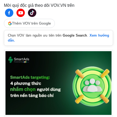
Mời quý độc giả theo dõi VOV.VN trên
Thêm VOV trên Google
Chọn VOV làm nguồn ưu tiên trên
Google Search
.
Xem hướng
dẫn.
Kinh tế
Thị trường
Bất động sản
Giá vàng
Khởi nghiệp
Tiêu dùng
Tỷ giá
Chứng khoán
Giá cà phê