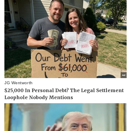
Lịch thi đấu bóng đá
Xe máy
Thế giới thể thao
Tư vấn
eSports
Hậu trường