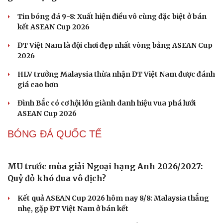
Pickleball Việt Nam có chung kết trong mơ tại Ho
Chi Minh City Open 2026
Lý Hoàng Nam, Trương Vinh Hiển tạo chung kết trong
mơ tại Ho Chi Minh City Open?
Nhập môn Pickleball: Hướng dẫn kỹ thuật Speed up
Backhand hai tay
Cách bắt đường Speed up khi bóng đi dọc dây trong
Pickleball
Hôm nay, khởi tranh giải pickleball danh giá tại Việt
Nam
Cải chính
BÓNG ĐÁ VIỆT NAM
Kết quả bóng đá Việt Nam hôm nay 9/8: Sơn La
giành hạng ba