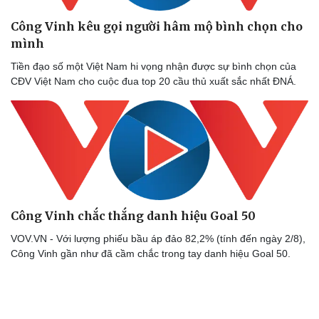
Công Vinh kêu gọi người hâm mộ bình chọn cho
mình
Sức khỏe
Đời sống
Tiền đạo số một Việt Nam hi vọng nhận được sự bình chọn của
Dinh dưỡng - món ngon
Nhà đẹp
CĐV Việt Nam cho cuộc đua top 20 cầu thủ xuất sắc nhất ĐNÁ.
Cây thuốc
Blog
Sản phụ khoa
Tình yêu - Gia đình
Nhi khoa
Nam khoa
Làm đẹp - giảm cân
Phòng mạch online
Ăn sạch sống khỏe
Công Vinh chắc thắng danh hiệu Goal 50
VOV.VN - Với lượng phiếu bầu áp đảo 82,2% (tính đến ngày 2/8),
Công Vinh gần như đã cầm chắc trong tay danh hiệu Goal 50.