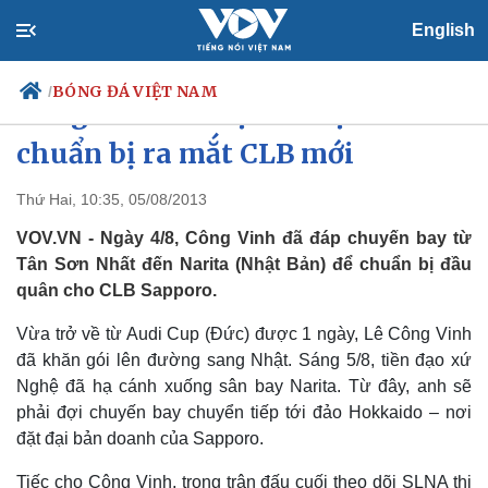
English
BÓNG ĐÁ VIỆT NAM
/
Công Vinh có mặt ở Nhật để
chuẩn bị ra mắt CLB mới
Thứ Hai, 10:35, 05/08/2013
Chính trị
Xã hội
Đảng
Tin 24h
VOV.VN - Ngày 4/8, Công Vinh đã đáp chuyến bay từ
Tổ chức nhân sự
Dự báo thời tiết
Tân Sơn Nhất đến Narita (Nhật Bản) để chuẩn bị đầu
Quốc hội
Giáo dục
quân cho CLB Sapporo.
Nhận diện sự thật
Dấu ấn VOV
Việc làm
Vừa trở về từ Audi Cup (Đức) được 1 ngày, Lê Công Vinh
Biển đảo
đã khăn gói lên đường sang Nhật. Sáng 5/8, tiền đạo xứ
Nghệ đã hạ cánh xuống sân bay Narita. Từ đây, anh sẽ
phải đợi chuyến bay chuyển tiếp tới đảo Hokkaido – nơi
đặt đại bản doanh của Sapporo.
Tiếc cho Công Vinh, trong trận đấu cuối theo dõi SLNA thi