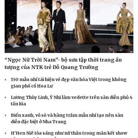
Việt Nam giành vé trực tiếp vào vòng chung kết League
of Legends tại ENC 2026
DJ Snake cùng dàn sao đình đám sẽ mở màn eSports
World Cup 2026 tại Paris
THỜI TRANG
“Ngọc Nữ Trời Nam”- bộ sưu tập thời trang ấn
tượng của NTK trẻ Đỗ Quang Trường