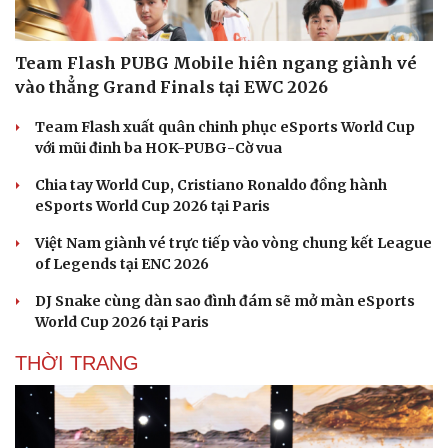
ESPORTS
Văn hóa
Giải trí
Sân khấu - Điện ảnh
Nghệ sĩ
Văn học
Thời trang
Âm nhạc
Sao Việt
Team Flash PUBG Mobile hiên ngang giành vé
Di sản
vào thẳng Grand Finals tại EWC 2026
Team Flash xuất quân chinh phục eSports World Cup
với mũi đinh ba HOK-PUBG-Cờ vua
Chia tay World Cup, Cristiano Ronaldo đồng hành
eSports World Cup 2026 tại Paris