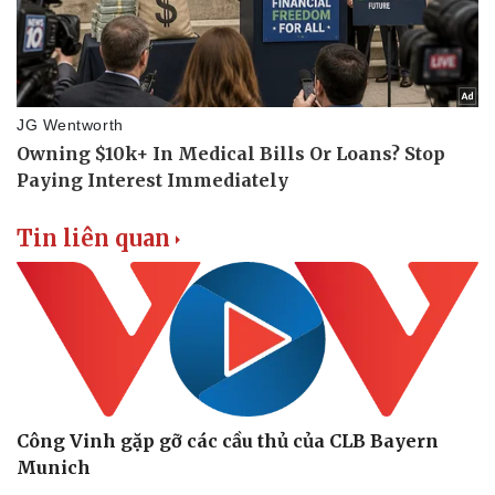
Doanh nghiệp
Công nghệ
Thông tin doanh nghiệp
Sành điệu
Doanh nghiệp 24h
Tin Công nghệ
Doanh nhân
Trải nghiệm
Vì cộng đồng
Chuyển đổi số
Tin liên quan
Công Vinh gặp gỡ các cầu thủ của CLB Bayern
Munich