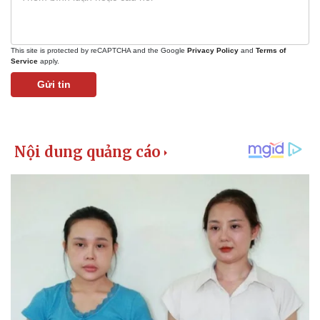
This site is protected by reCAPTCHA and the Google
Privacy Policy
and
Terms of
Service
apply.
Gửi tin
Pháp luật
Quân sự - Quốc phòng
Vụ án
Vũ khí
Tin nóng
Việt Nam