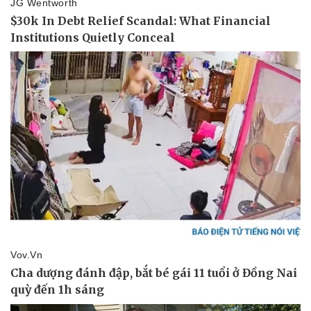
Thể thao
Ô tô - Xe máy
Bóng đá
Ô tô