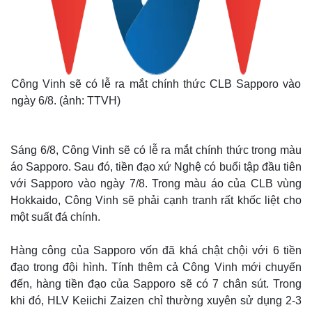
Công Vinh sẽ có lễ ra mắt chính thức CLB Sapporo vào
ngày 6/8. (ảnh: TTVH)
Sáng 6/8, Công Vinh sẽ có lễ ra mắt chính thức trong màu
áo Sapporo. Sau đó, tiền đạo xứ Nghệ có buổi tập đầu tiên
với Sapporo vào ngày 7/8. Trong màu áo của CLB vùng
Thế giới
Multimedia
Hokkaido, Công Vinh sẽ phải cạnh tranh rất khốc liệt cho
Quan sát
Video
một suất đá chính.
Cuộc sống đó đây
Ảnh
Hồ sơ
E-Magazine
Hàng công của Sapporo vốn đã khá chật chội với 6 tiền
Infographic
đạo trong đội hình. Tính thêm cả Công Vinh mới chuyến
đến, hàng tiền đạo của Sapporo sẽ có 7 chân sút. Trong
khi đó, HLV Keiichi Zaizen chỉ thường xuyên sử dụng 2-3