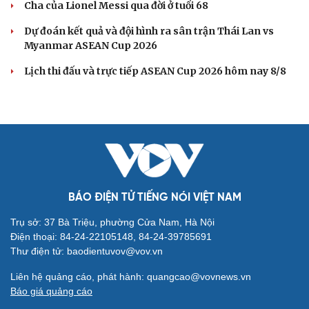
Tin bóng đá 9-8: Xuất hiện điều vô cùng đặc biệt ở bán
kết ASEAN Cup 2026
ĐT Việt Nam là đội chơi đẹp nhất vòng bảng ASEAN Cup
2026
HLV trưởng Malaysia thừa nhận ĐT Việt Nam được đánh
giá cao hơn
Đình Bắc có cơ hội lớn giành danh hiệu vua phá lưới
ASEAN Cup 2026
BÓNG ĐÁ QUỐC TẾ