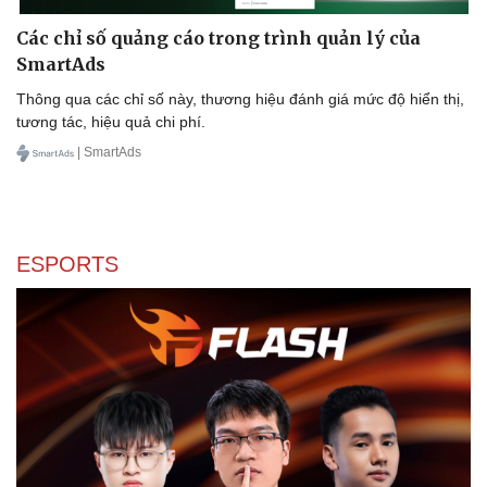
Các chỉ số quảng cáo trong trình quản lý của
SmartAds
Thông qua các chỉ số này, thương hiệu đánh giá mức độ hiển thị,
tương tác, hiệu quả chi phí.
| SmartAds
ESPORTS
Sức khỏe
Đời sống
Dinh dưỡng - món ngon
Nhà đẹp
Cây thuốc
Blog