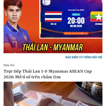
Thể thao
Ô tô - Xe máy
Bóng đá
Ô tô
Lịch thi đấu bóng đá
Xe máy
Thế giới thể thao
Tư vấn
eSports
Hậu trường