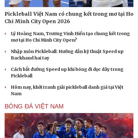
Pickleball Việt Nam có chung kết trong mơ tại Ho
Chi Minh City Open 2026
Lý Hoàng Nam, Trương Vinh Hiển tạo chung kết trong
mơ tại Ho Chi Minh City Open?
Nhập môn Pickleball: Hướng dẫn kỹ thuật Speed up
Backhand hai tay
Du lịch
Podcast
Cách bắt đường Speed up khi bóng đi dọc dây trong
Tư vấn
Câu chuyện thời sự
Pickleball
Săn Tour
Đọc truyện đêm khuya
Hôm nay, khởi tranh giải pickleball danh giá tại Việt
check-in
Cửa sổ tình yêu
Nam
Kể chuyện cho bé
Hạt giống tâm hồn
BÓNG ĐÁ VIỆT NAM