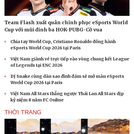
Sản phụ khoa
Tình yêu - Gia đình
Nhi khoa
Nam khoa
Làm đẹp - giảm cân
Team Flash xuất quân chinh phục eSports World
Phòng mạch online
Cup với mũi đinh ba HOK-PUBG-Cờ vua
Ăn sạch sống khỏe
Chia tay World Cup, Cristiano Ronaldo đồng hành
eSports World Cup 2026 tại Paris
Việt Nam giành vé trực tiếp vào vòng chung kết League
of Legends tại ENC 2026
DJ Snake cùng dàn sao đình đám sẽ mở màn eSports
World Cup 2026 tại Paris
Việt Nam All Stars thắng ngược Thái Lan All Stars dịp
kỷ niệm 8 năm FC Online
THỜI TRANG