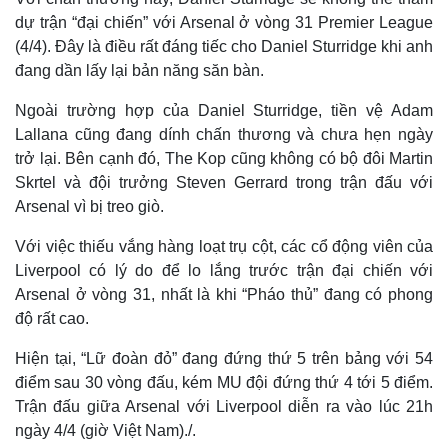
dự trận “đại chiến” với Arsenal ở vòng 31 Premier League
(4/4). Đây là điều rất đáng tiếc cho Daniel Sturridge khi anh
đang dần lấy lại bản năng săn bàn.
Ngoài trường hợp của Daniel Sturridge, tiền vệ Adam
Lallana cũng đang dính chấn thương và chưa hẹn ngày
trở lại. Bên cạnh đó, The Kop cũng không có bộ đôi Martin
Skrtel và đội trưởng Steven Gerrard trong trận đấu với
Arsenal vì bị treo giò.
Với việc thiếu vắng hàng loạt trụ cột, các cổ động viên của
Liverpool có lý do để lo lắng trước trận đại chiến với
Arsenal ở vòng 31, nhất là khi “Pháo thủ” đang có phong
độ rất cao.
Thế giới
Multimedia
Quan sát
Video
Hiện tại, “Lữ đoàn đỏ” đang đứng thứ 5 trên bảng với 54
Cuộc sống đó đây
Ảnh
điểm sau 30 vòng đấu, kém MU đội đứng thứ 4 tới 5 điểm.
Hồ sơ
E-Magazine
Trận đấu giữa Arsenal với Liverpool diễn ra vào lúc 21h
Infographic
ngày 4/4 (giờ Việt Nam)./.