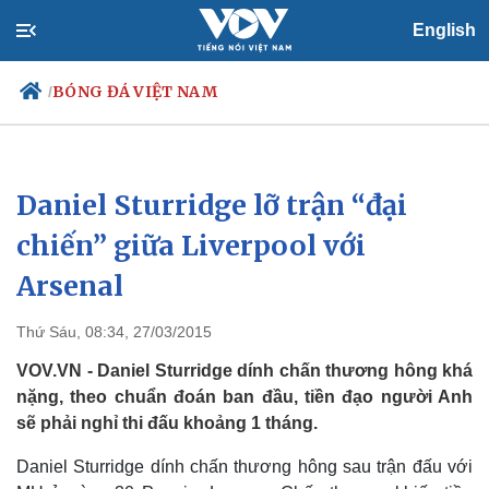
English
BÓNG ĐÁ VIỆT NAM
/
Daniel Sturridge lỡ trận “đại
Chính trị
Xã hội
Đảng
Tin 24h
chiến” giữa Liverpool với
Tổ chức nhân sự
Dự báo thời tiết
Arsenal
Quốc hội
Giáo dục
Nhận diện sự thật
Dấu ấn VOV
Việc làm
Thứ Sáu, 08:34, 27/03/2015
Biển đảo
VOV.VN - Daniel Sturridge dính chấn thương hông khá
nặng, theo chuẩn đoán ban đầu, tiền đạo người Anh
sẽ phải nghỉ thi đấu khoảng 1 tháng.
Daniel Sturridge dính chấn thương hông sau trận đấu với