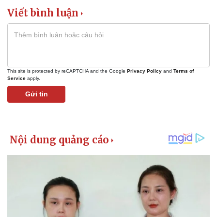
Bất động sản
Giá vàng
Viết bình luận
Khởi nghiệp
Tiêu dùng
Tỷ giá
Chứng khoán
Giá cà phê
This site is protected by reCAPTCHA and the Google
Privacy Policy
and
Terms of
Service
apply.
Gửi tin