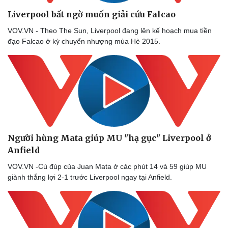
Liverpool bất ngờ muốn giải cứu Falcao
VOV.VN - Theo The Sun, Liverpool đang lên kế hoạch mua tiền
đạo Falcao ở kỳ chuyển nhượng mùa Hè 2015.
Người hùng Mata giúp MU "hạ gục" Liverpool ở
Doanh nghiệp
Công nghệ
Anfield
Thông tin doanh nghiệp
Sành điệu
VOV.VN -Cú đúp của Juan Mata ở các phút 14 và 59 giúp MU
Doanh nghiệp 24h
Tin Công nghệ
giành thắng lợi 2-1 trước Liverpool ngay tại Anfield.
Doanh nhân
Trải nghiệm
Vì cộng đồng
Chuyển đổi số