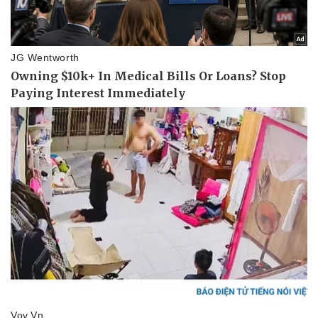
Pháp luật
Quân sự - Quốc phòng
Vụ án
Vũ khí
Tin nóng
Việt Nam
Tư vấn luật
Phân tích