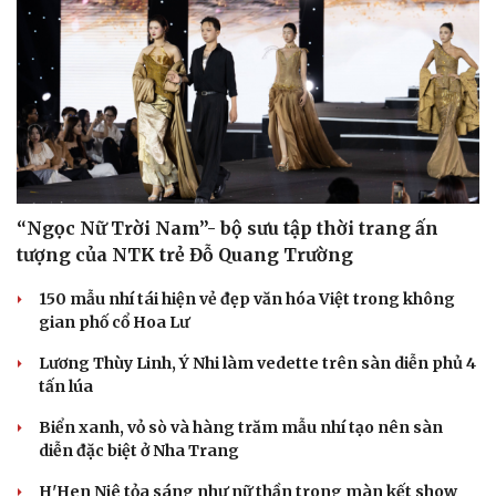
“Ngọc Nữ Trời Nam”- bộ sưu tập thời trang ấn
tượng của NTK trẻ Đỗ Quang Trường
150 mẫu nhí tái hiện vẻ đẹp văn hóa Việt trong không
gian phố cổ Hoa Lư
Lương Thùy Linh, Ý Nhi làm vedette trên sàn diễn phủ 4
tấn lúa
Biển xanh, vỏ sò và hàng trăm mẫu nhí tạo nên sàn
diễn đặc biệt ở Nha Trang
H'Hen Niê tỏa sáng như nữ thần trong màn kết show