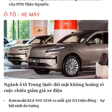
của NTK Thảo Nguyễn
Ô TÔ - XE MÁY
Văn hóa
Giải trí
Sân khấu - Điện ảnh
Nghệ sĩ
Văn học
Thời trang
Âm nhạc
Sao Việt
Di sản
Ngành ô tô Trung Quốc đối mặt khủng hoảng vì
cuộc chiến giảm giá xe điện
Kawasaki KLE 500 2026 ra mắt giá 211 triệu đồng - Sự
hồi sinh ấn tượng