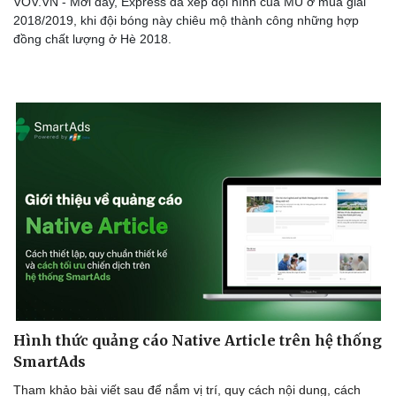
VOV.VN - Mới đây, Express đã xếp đội hình của MU ở mùa giải
2018/2019, khi đội bóng này chiêu mộ thành công những hợp
đồng chất lượng ở Hè 2018.
Sức khỏe
Đời sống
Dinh dưỡng - món ngon
Nhà đẹp
Cây thuốc
Blog
Sản phụ khoa
Tình yêu - Gia đình
Nhi khoa
Nam khoa
Làm đẹp - giảm cân
Phòng mạch online
Ăn sạch sống khỏe
Hình thức quảng cáo Native Article trên hệ thống
SmartAds
Tham khảo bài viết sau để nắm vị trí, quy cách nội dung, cách