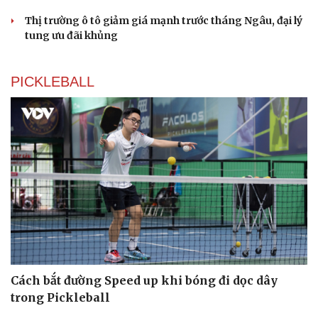
Thị trường ô tô giảm giá mạnh trước tháng Ngâu, đại lý
tung ưu đãi khủng
PICKLEBALL
Du lịch
Podcast
Tư vấn
Câu chuyện thời sự
Săn Tour
Đọc truyện đêm khuya
check-in
Cửa sổ tình yêu
Kể chuyện cho bé
Hạt giống tâm hồn
Cách bắt đường Speed up khi bóng đi dọc dây
trong Pickleball