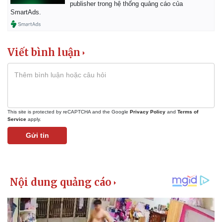
publisher trong hệ thống quảng cáo của
Tin nóng
Việt Nam
SmartAds.
Tư vấn luật
Phân tích
Viết bình luận
This site is protected by reCAPTCHA and the Google
Privacy Policy
and
Terms of
Service
apply.
Gửi tin