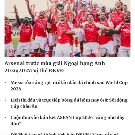
Arsenal trước mùa giải Ngoại hạng Anh
2026/2027: Vị thế ĐKVĐ
Messi tỏa sáng rực rỡ ở lần đầu đá chính sau World Cup
2026
Lịch thi đấu và trực tiếp bóng đá hôm nay 6/8: Sôi động
Cúp châu Âu
Cuộc đua vào bán kết ASEAN Cup 2026 “căng như dây
đàn”
ĐT Thái Lan có thành tích hơn ĐT Việt Nam, vẫn có