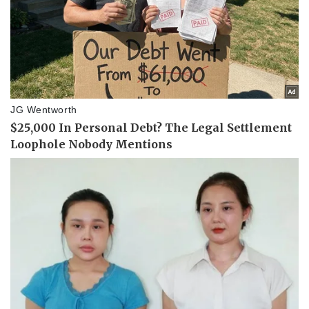
Thể thao
Ô tô - Xe máy
Bóng đá
Ô tô
Lịch thi đấu bóng đá
Xe máy
Thế giới thể thao
Tư vấn
eSports
Hậu trường