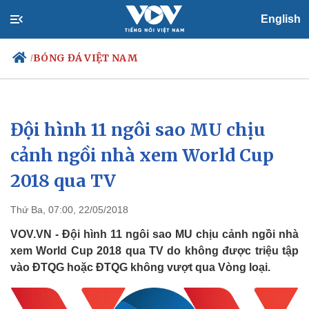
English
BÓNG ĐÁ VIỆT NAM
/
Đội hình 11 ngôi sao MU chịu
Chính trị
Xã hội
Đảng
Tin 24h
cảnh ngồi nhà xem World Cup
Tổ chức nhân sự
Dự báo thời tiết
2018 qua TV
Quốc hội
Giáo dục
Nhận diện sự thật
Dấu ấn VOV
Việc làm
Thứ Ba, 07:00, 22/05/2018
Biển đảo
VOV.VN - Đội hình 11 ngôi sao MU chịu cảnh ngồi nhà
xem World Cup 2018 qua TV do không được triệu tập
vào ĐTQG hoặc ĐTQG không vượt qua Vòng loại.