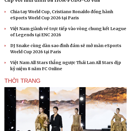
Cup với mũi đinh ba HOK-PUBG-Cờ vua
Chia tay World Cup, Cristiano Ronaldo đồng hành
eSports World Cup 2026 tại Paris
Việt Nam giành vé trực tiếp vào vòng chung kết League
of Legends tại ENC 2026
DJ Snake cùng dàn sao đình đám sẽ mở màn eSports
World Cup 2026 tại Paris
Việt Nam All Stars thắng ngược Thái Lan All Stars dịp
kỷ niệm 8 năm FC Online
THỜI TRANG
Văn hóa
Giải trí
Sân khấu - Điện ảnh
Nghệ sĩ