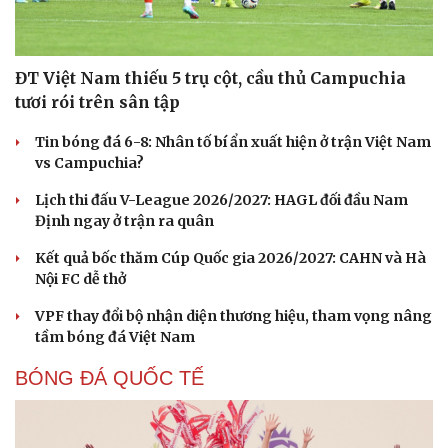
ĐT Việt Nam thiếu 5 trụ cột, cầu thủ Campuchia
tươi rói trên sân tập
Tin bóng đá 6-8: Nhân tố bí ẩn xuất hiện ở trận Việt Nam
vs Campuchia?
Lịch thi đấu V-League 2026/2027: HAGL đối đầu Nam
Định ngay ở trận ra quân
Kết quả bốc thăm Cúp Quốc gia 2026/2027: CAHN và Hà
Nội FC dễ thở
VPF thay đổi bộ nhận diện thương hiệu, tham vọng nâng
tầm bóng đá Việt Nam
BÓNG ĐÁ QUỐC TẾ
Cải chính