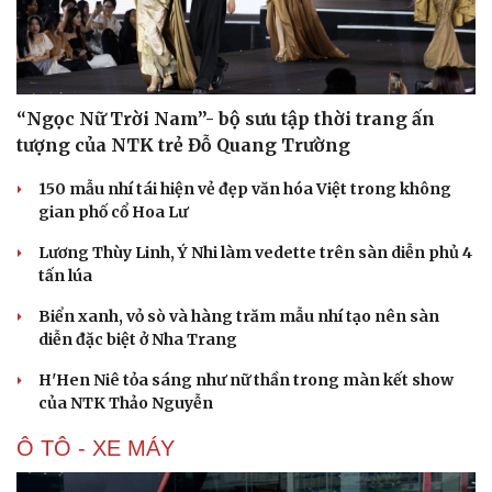
Văn học
Thời trang
Âm nhạc
Sao Việt
Di sản
“Ngọc Nữ Trời Nam”- bộ sưu tập thời trang ấn
tượng của NTK trẻ Đỗ Quang Trường
150 mẫu nhí tái hiện vẻ đẹp văn hóa Việt trong không
gian phố cổ Hoa Lư
Lương Thùy Linh, Ý Nhi làm vedette trên sàn diễn phủ 4
tấn lúa
Biển xanh, vỏ sò và hàng trăm mẫu nhí tạo nên sàn
diễn đặc biệt ở Nha Trang
H'Hen Niê tỏa sáng như nữ thần trong màn kết show
của NTK Thảo Nguyễn
Ô TÔ - XE MÁY