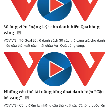
30 ứng viên "nặng ký" cho danh hiệu Quả bóng
vàng
VOV.VN - Tờ Goal tiết lộ danh sách 30 cầu thủ sáng giá cho danh
hiệu cầu thủ xuất sắc nhất châu Âu- Quả bóng vàng.
Sức khỏe
Đời sống
Những cầu thủ tài năng từng đoạt danh hiệu “Cậu
Dinh dưỡng - món ngon
Nhà đẹp
bé vàng“
Cây thuốc
Blog
VOV.VN - Cùng điểm lại những cầu thủ xuất sắc đã từng bước lên
Sản phụ khoa
Tình yêu - Gia đình