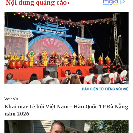
Pháp luật
Quân sự - Quốc phòng
Vụ án
Vũ khí
Tin nóng
Việt Nam
Tư vấn luật
Phân tích