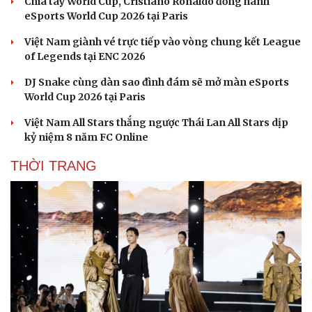
Chia tay World Cup, Cristiano Ronaldo đồng hành
eSports World Cup 2026 tại Paris
Việt Nam giành vé trực tiếp vào vòng chung kết League
of Legends tại ENC 2026
DJ Snake cùng dàn sao đình đám sẽ mở màn eSports
World Cup 2026 tại Paris
Việt Nam All Stars thắng ngược Thái Lan All Stars dịp
kỷ niệm 8 năm FC Online
THỜI TRANG
Văn hóa
Giải trí
Sân khấu - Điện ảnh
Nghệ sĩ
Văn học
Thời trang
Âm nhạc
Sao Việt
Di sản