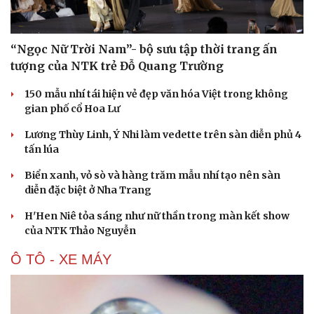
“Ngọc Nữ Trời Nam”- bộ sưu tập thời trang ấn
tượng của NTK trẻ Đỗ Quang Trường
150 mẫu nhí tái hiện vẻ đẹp văn hóa Việt trong không
gian phố cổ Hoa Lư
Lương Thùy Linh, Ý Nhi làm vedette trên sàn diễn phủ 4
tấn lúa
Biển xanh, vỏ sò và hàng trăm mẫu nhí tạo nên sàn
diễn đặc biệt ở Nha Trang
H'Hen Niê tỏa sáng như nữ thần trong màn kết show
của NTK Thảo Nguyễn
Ô TÔ - XE MÁY