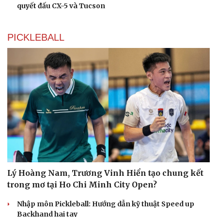
quyết đấu CX-5 và Tucson
Du lịch
Podcast
PICKLEBALL
Tư vấn
Câu chuyện thời sự
Săn Tour
Đọc truyện đêm khuya
check-in
Cửa sổ tình yêu
Kể chuyện cho bé
Hạt giống tâm hồn
Lý Hoàng Nam, Trương Vinh Hiển tạo chung kết
trong mơ tại Ho Chi Minh City Open?
Nhập môn Pickleball: Hướng dẫn kỹ thuật Speed up
Backhand hai tay