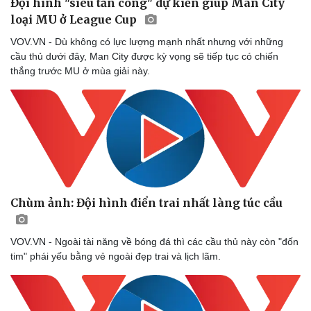
Đội hình "siêu tấn công" dự kiến giúp Man City
loại MU ở League Cup
VOV.VN - Dù không có lực lượng mạnh nhất nhưng với những
cầu thủ dưới đây, Man City được kỳ vọng sẽ tiếp tục có chiến
thắng trước MU ở mùa giải này.
Chùm ảnh: Đội hình điển trai nhất làng túc cầu
VOV.VN - Ngoài tài năng về bóng đá thì các cầu thủ này còn "đốn
tim" phái yếu bằng vẻ ngoài đẹp trai và lịch lãm.