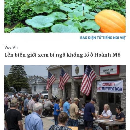
Thể thao
Ô tô - Xe máy
Bóng đá
Ô tô
Lịch thi đấu bóng đá
Xe máy
Thế giới thể thao
Tư vấn
eSports
Hậu trường