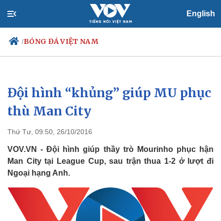
English
BÓNG ĐÁ VIỆT NAM
/
Đội hình “khủng” giúp MU phục
Chính trị
Xã hội
Đảng
Tin 24h
thù Man City
Tổ chức nhân sự
Dự báo thời tiết
Quốc hội
Giáo dục
Thứ Tư, 09:50, 26/10/2016
Nhận diện sự thật
Dấu ấn VOV
Việc làm
VOV.VN - Đội hình giúp thầy trò Mourinho phục hận
Biển đảo
Man City tại League Cup, sau trận thua 1-2 ở lượt đi
Ngoại hạng Anh.