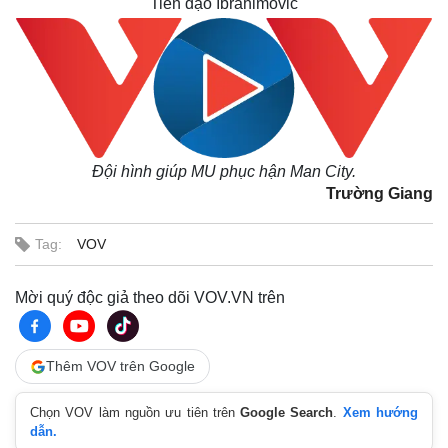
Tiền đạo Ibrahimovic
Đội hình giúp MU phục hận Man City.
Trường Giang
Tag:
VOV
Kinh tế
Thị trường
Mời quý độc giả theo dõi VOV.VN trên
Bất động sản
Giá vàng
Khởi nghiệp
Tiêu dùng
Tỷ giá
Chứng khoán
Thêm VOV trên Google
Giá cà phê
Chọn VOV làm nguồn ưu tiên trên
Google Search
.
Xem hướng
dẫn.