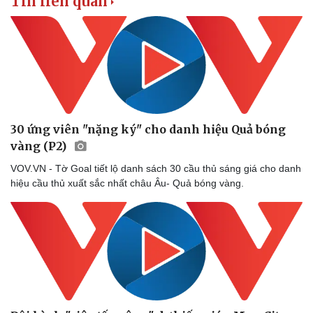
Tin liên quan
Doanh nghiệp
Công nghệ
Thông tin doanh nghiệp
Sành điệu
Doanh nghiệp 24h
Tin Công nghệ
30 ứng viên "nặng ký" cho danh hiệu Quả bóng
Doanh nhân
Trải nghiệm
vàng (P2)
Vì cộng đồng
Chuyển đổi số
VOV.VN - Tờ Goal tiết lộ danh sách 30 cầu thủ sáng giá cho danh
hiệu cầu thủ xuất sắc nhất châu Âu- Quả bóng vàng.