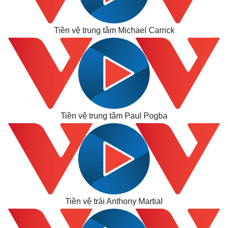
Thế giới
Multimedia
Quan sát
Video
Tiền vệ trung tâm Michael Carrick
Cuộc sống đó đây
Ảnh
Hồ sơ
E-Magazine
Infographic
Tiền vệ trung tâm Paul Pogba
Tiền vệ trái Anthony Martial