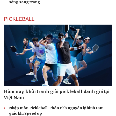
check-in
Cửa sổ tình yêu
sống sang trọng
Kể chuyện cho bé
Hạt giống tâm hồn
PICKLEBALL
Hôm nay, khởi tranh giải pickleball danh giá tại
Việt Nam
Nhập môn Pickleball: Phân tích nguyên lý hình tam
giác khi Speed up