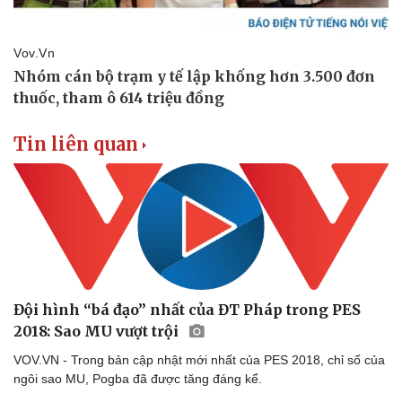
Tin liên quan
Doanh nghiệp
Công nghệ
Đội hình “bá đạo” nhất của ĐT Pháp trong PES
Thông tin doanh nghiệp
Sành điệu
2018: Sao MU vượt trội
Doanh nghiệp 24h
Tin Công nghệ
VOV.VN - Trong bản cập nhật mới nhất của PES 2018, chỉ số của
Doanh nhân
Trải nghiệm
ngôi sao MU, Pogba đã được tăng đáng kể.
Vì cộng đồng
Chuyển đổi số