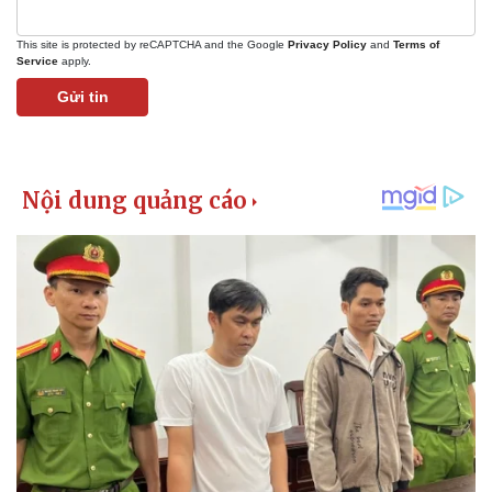
This site is protected by reCAPTCHA and the Google
Privacy Policy
and
Terms of
Service
apply.
Gửi tin