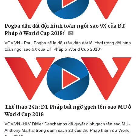
Pogba dẫn dắt đội hình toàn ngôi sao 9X của ĐT
Pháp ở World Cup 2018?
VOV.VN - Paul Pogba sẽ là đầu tàu dẫn dắt lối chơi trong đội hình
toàn ngôi sao 9X của ĐT Pháp ở World Cup 2018?
Sức khỏe
Đời sống
Dinh dưỡng - món ngon
Nhà đẹp
Cây thuốc
Blog
Sản phụ khoa
Tình yêu - Gia đình
Nhi khoa
Nam khoa
Làm đẹp - giảm cân
Phòng mạch online
Thể thao 24h: ĐT Pháp bất ngờ gạch tên sao MU ở
Ăn sạch sống khỏe
World Cup 2018
VOV.VN -HLV Didier Deschamps đã quyết định gạch tên sao MU-
Anthony Martial trong danh sách 23 cầu thủ Pháp tham dự World