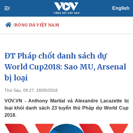
English
BÓNG ĐÁ VIỆT NAM
/
ĐT Pháp chốt danh sách dự
Chính trị
Xã hội
Đảng
Tin 24h
World Cup2018: Sao MU, Arsenal
Tổ chức nhân sự
Dự báo thời tiết
bị loại
Quốc hội
Giáo dục
Nhận diện sự thật
Dấu ấn VOV
Việc làm
Thứ Sáu, 09:27, 18/05/2018
Biển đảo
VOV.VN - Anthony Martial và Alexandre Lacazette bị
loại khỏi danh sách 23 tuyển thủ Pháp dự World Cup
2018.