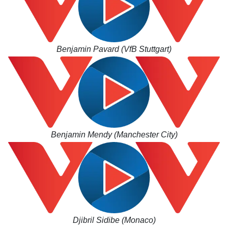
Thế giới
Multimedia
Quan sát
Video
Benjamin Pavard (VfB Stuttgart)
Cuộc sống đó đây
Ảnh
Hồ sơ
E-Magazine
Infographic
Benjamin Mendy (Manchester City)
Djibril Sidibe (Monaco)