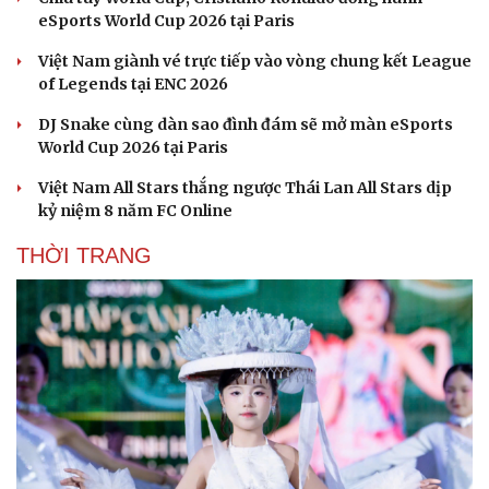
eSports World Cup 2026 tại Paris
Việt Nam giành vé trực tiếp vào vòng chung kết League
of Legends tại ENC 2026
Văn hóa
Giải trí
DJ Snake cùng dàn sao đình đám sẽ mở màn eSports
Sân khấu - Điện ảnh
Nghệ sĩ
World Cup 2026 tại Paris
Văn học
Thời trang
Âm nhạc
Sao Việt
Việt Nam All Stars thắng ngược Thái Lan All Stars dịp
Di sản
kỷ niệm 8 năm FC Online
THỜI TRANG