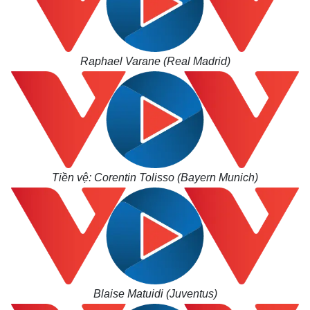
Raphael Varane (Real Madrid)
Tiền vệ: Corentin Tolisso (Bayern Munich)
Kinh tế
Thị trường
Bất động sản
Giá vàng
Khởi nghiệp
Tiêu dùng
Tỷ giá
Blaise Matuidi (Juventus)
Chứng khoán