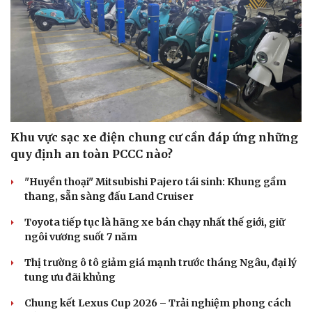
Khu vực sạc xe điện chung cư cần đáp ứng những
quy định an toàn PCCC nào?
"Huyền thoại" Mitsubishi Pajero tái sinh: Khung gầm
thang, sẵn sàng đấu Land Cruiser
Toyota tiếp tục là hãng xe bán chạy nhất thế giới, giữ
ngôi vương suốt 7 năm
Thị trường ô tô giảm giá mạnh trước tháng Ngâu, đại lý
Du lịch
Podcast
tung ưu đãi khủng
Tư vấn
Câu chuyện thời sự
Săn Tour
Đọc truyện đêm khuya
Chung kết Lexus Cup 2026 – Trải nghiệm phong cách