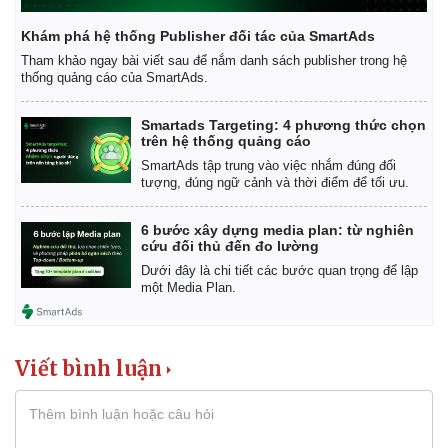
Thể thao
Ô tô - Xe máy
Khám phá hệ thống Publisher đối tác của SmartAds
Bóng đá
Ô tô
Tham khảo ngay bài viết sau để nắm danh sách publisher trong hệ
thống quảng cáo của SmartAds.
Lịch thi đấu bóng đá
Xe máy
Thế giới thể thao
Tư vấn
eSports
Smartads Targeting: 4 phương thức chọn
trên hệ thống quảng cáo
Hậu trường
SmartAds tập trung vào việc nhắm đúng đối
tượng, đúng ngữ cảnh và thời điểm để tối ưu.
6 bước xây dựng media plan: từ nghiên
cứu đối thủ đến đo lường
Dưới đây là chi tiết các bước quan trọng để lập
một Media Plan.
Viết bình luận