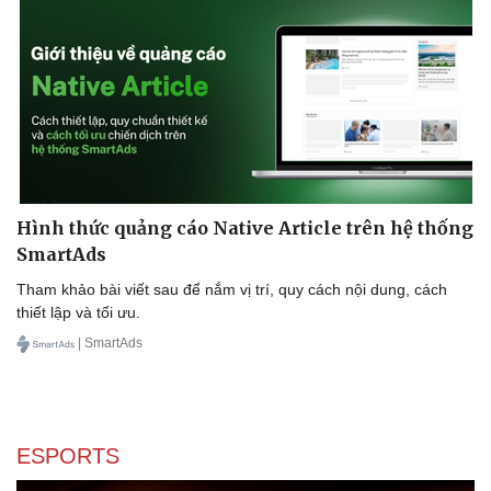
Cây thuốc
Blog
Sản phụ khoa
Tình yêu - Gia đình
Nhi khoa
Nam khoa
Làm đẹp - giảm cân
Phòng mạch online
Ăn sạch sống khỏe
Hình thức quảng cáo Native Article trên hệ thống
SmartAds
Tham khảo bài viết sau để nắm vị trí, quy cách nội dung, cách
thiết lập và tối ưu.
| SmartAds
ESPORTS