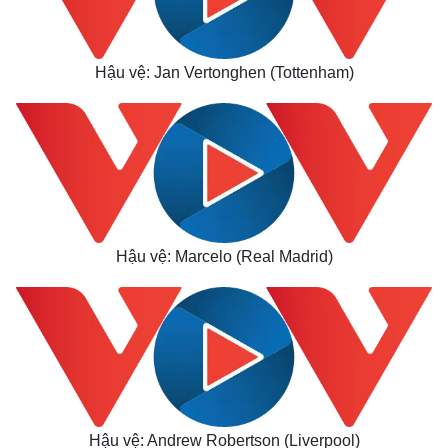
Hậu vệ: Jan Vertonghen (Tottenham)
Hậu vệ: Marcelo (Real Madrid)
Thế giới
Multimedia
Quan sát
Video
Hậu vệ: Andrew Robertson (Liverpool)