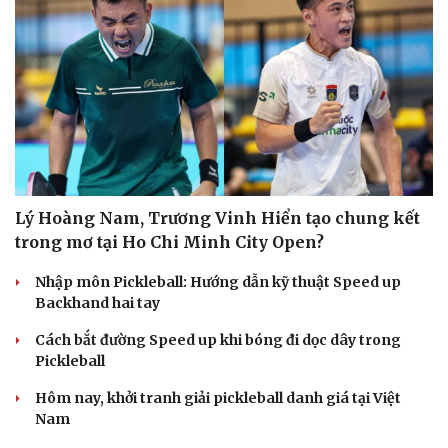
Săn Tour
Đọc truyện đêm khuya
check-in
Cửa sổ tình yêu
Kể chuyện cho bé
Hạt giống tâm hồn
Lý Hoàng Nam, Trương Vinh Hiển tạo chung kết
trong mơ tại Ho Chi Minh City Open?
Nhập môn Pickleball: Hướng dẫn kỹ thuật Speed up
Backhand hai tay
Cách bắt đường Speed up khi bóng đi dọc dây trong
Pickleball
Hôm nay, khởi tranh giải pickleball danh giá tại Việt
Nam