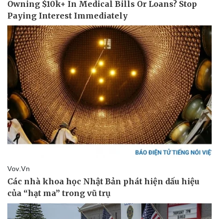
Thể thao
Ô tô - Xe máy
Bóng đá
Ô tô
Lịch thi đấu bóng đá
Xe máy
Thế giới thể thao
Tư vấn
eSports
Hậu trường