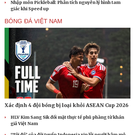
Nhập môn Pickleball: Phân tích nguyên lý hình tam
giác khi Speed up
BÓNG ĐÁ VIỆT NAM
Xác định 4 đội bóng bị loại khỏi ASEAN Cup 2026
HLV Kim Sang Sik đối mặt thực tế phũ phàng từ khán
giả Việt Nam
“Tội đồ” của đội tuyển Indonesia xin lỗi người hâm mộ