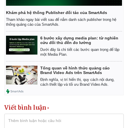
Khám phá hệ thống Publisher đối tác của SmartAds
Tham khảo ngay bài viết sau để nắm danh sách publisher trong hệ
thống quảng cáo của SmartAds.
6 bước xây dựng media plan: từ nghiên
cứu đối thủ đến đo lường
Dưới đây là chi tiết các bước quan trọng để lập
một Media Plan.
Tổng quan về hình thức quảng cáo
Brand Video Ads trên SmartAds
Định nghĩa, vị trí hiển thị, quy cách nội dung,
cách thiết lập và tối ưu Brand Video Ads.
Pháp luật
Quân sự - Quốc phòng
Vụ án
Vũ khí
Viết bình luận
Tin nóng
Việt Nam
Tư vấn luật
Phân tích