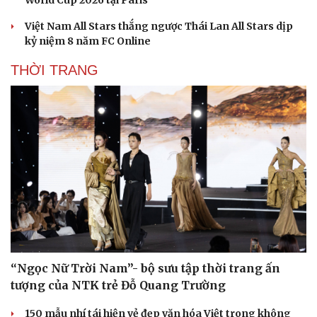
World Cup 2026 tại Paris
Việt Nam All Stars thắng ngược Thái Lan All Stars dịp
kỷ niệm 8 năm FC Online
THỜI TRANG
Văn hóa
Giải trí
Sân khấu - Điện ảnh
Nghệ sĩ
Văn học
Thời trang
Âm nhạc
Sao Việt
Di sản
“Ngọc Nữ Trời Nam”- bộ sưu tập thời trang ấn
tượng của NTK trẻ Đỗ Quang Trường
150 mẫu nhí tái hiện vẻ đẹp văn hóa Việt trong không