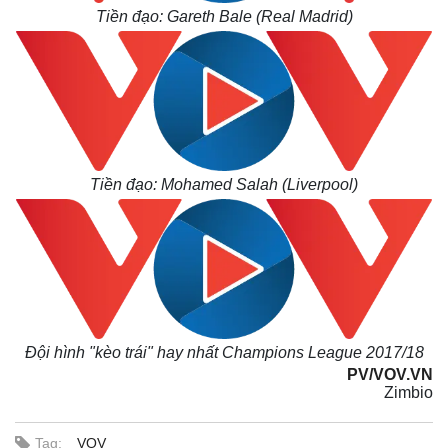
Tiền đạo: Gareth Bale (Real Madrid)
Kinh tế
Thị trường
Bất động sản
Giá vàng
Khởi nghiệp
Tiêu dùng
Tiền đạo: Mohamed Salah (Liverpool)
Tỷ giá
Chứng khoán
Giá cà phê
Đội hình "kèo trái" hay nhất Champions League 2017/18
PV/VOV.VN
Zimbio
Tag:
VOV