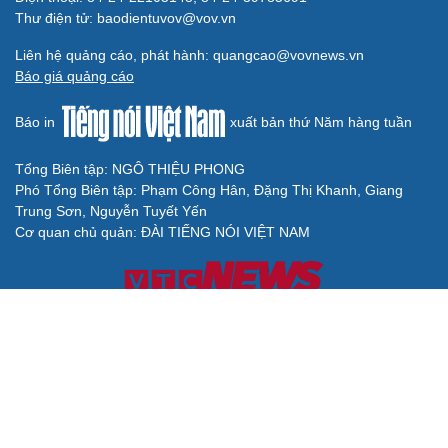
Thư điện tử: baodientuvov@vov.vn
Liên hệ quảng cáo, phát hành: quangcao@vovnews.vn
Báo giá quảng cáo
Báo in
xuất bản thứ Năm hàng tuần
Tổng Biên tập: NGÔ THIỆU PHONG
Phó Tổng Biên tập: Phạm Công Hân, Đặng Thị Khanh, Giang
Trung Sơn, Nguyễn Tuyết Yến
Cơ quan chủ quản: ĐÀI TIẾNG NÓI VIỆT NAM
Không được sao chép lại bất kỳ thông tin nào từ website này khi
chưa có sự đồng ý bằng văn bản của Báo Điện tử Tiếng nói Việt