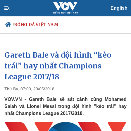
English
BÓNG ĐÁ VIỆT NAM
/
Gareth Bale và đội hình “kèo
Chính trị
Xã hội
Đảng
Tin 24h
trái” hay nhất Champions
Tổ chức nhân sự
Dự báo thời tiết
League 2017/18
Quốc hội
Giáo dục
Nhận diện sự thật
Dấu ấn VOV
Việc làm
Thứ Ba, 07:00, 29/05/2018
Biển đảo
VOV.VN - Gareth Bale sẽ sát cánh cùng Mohamed
Salah và Lionel Messi trong đội hình "kèo trái" hay
nhất Champions League 2017/2018.