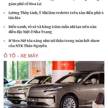
gian phố cổ Hoa Lư
Lương Thùy Linh, Ý Nhi làm vedette trên sàn diễn phủ 4
tấn lúa
Biển xanh, vỏ sò và hàng trăm mẫu nhí tạo nên sàn
diễn đặc biệt ở Nha Trang
H'Hen Niê tỏa sáng như nữ thần trong màn kết show
của NTK Thảo Nguyễn
Ô TÔ - XE MÁY