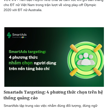
cho ĐT nữ Việt Nam trong trận lượt về vòng play-off Olympic
2020 với ĐT nữ Australia.
Sức khỏe
Đời sống
Dinh dưỡng - món ngon
Nhà đẹp
Cây thuốc
Blog
Sản phụ khoa
Tình yêu - Gia đình
Smartads Targeting: 4 phương thức chọn trên hệ
Nhi khoa
thống quảng cáo
Nam khoa
Làm đẹp - giảm cân
SmartAds tập trung vào việc nhắm đúng đối tượng, đúng ngữ