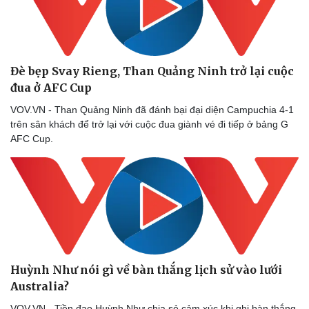
Đè bẹp Svay Rieng, Than Quảng Ninh trở lại cuộc
đua ở AFC Cup
VOV.VN - Than Quảng Ninh đã đánh bại đại diện Campuchia 4-1
trên sân khách để trở lại với cuộc đua giành vé đi tiếp ở bảng G
AFC Cup.
Huỳnh Như nói gì về bàn thắng lịch sử vào lưới
Australia?
VOV.VN - Tiền đạo Huỳnh Như chia sẻ cảm xúc khi ghi bàn thắng