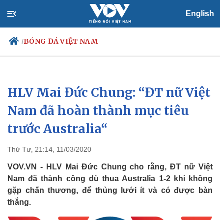
English
BÓNG ĐÁ VIỆT NAM
/
HLV Mai Đức Chung: “ĐT nữ Việt
Chính trị
Xã hội
Đảng
Tin 24h
Nam đã hoàn thành mục tiêu
Tổ chức nhân sự
Dự báo thời tiết
trước Australia“
Quốc hội
Giáo dục
Nhận diện sự thật
Dấu ấn VOV
Việc làm
Thứ Tư, 21:14, 11/03/2020
Biển đảo
VOV.VN - HLV Mai Đức Chung cho rằng, ĐT nữ Việt
Nam đã thành công dù thua Australia 1-2 khi không
gặp chấn thương, để thủng lưới ít và có được bàn
thắng.