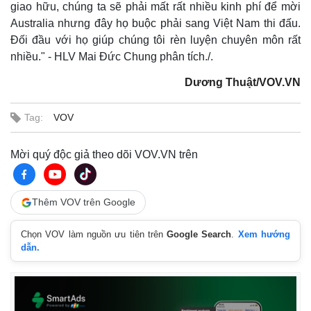
Hồ sơ
E-Magazine
giao hữu, chúng ta sẽ phải mất rất nhiều kinh phí để mời
Infographic
Australia
nhưng đây họ buộc phải sang Việt Nam thi đấu.
Đối đầu với họ giúp chúng tôi rèn luyện chuyên môn rất
nhiều." - HLV Mai Đức Chung phân tích./.
Dương Thuật/VOV.VN
Tag:
VOV
Mời quý độc giả theo dõi VOV.VN trên
Thêm VOV trên Google
Chọn VOV làm nguồn ưu tiên trên
Google Search
.
Xem hướng
dẫn.