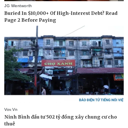
Thể thao
Ô tô - Xe máy
Bóng đá
Ô tô