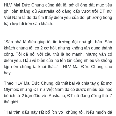
HLV Mai Đức Chung cũng tiết lộ, sở dĩ ông đặt mục tiêu
ghi bàn thắng dù Australia có đẳng cấp vượt trội ĐT nữ
Việt Nam là do đã tìm thấy điểm yếu của đối phương trong
trận lượt đi trên sân khách.
"
Sân nhà là điều giúp tôi tin tưởng đội nhà ghi bàn. Sân
khách chúng tôi có 2 cơ hội, nhưng không tận dụng thành
công. Tôi đã nói với cầu thủ là họ mạnh, nhưng vẫn có
điểm yếu. Hậu vệ biên của họ lên tấn công nhiều về không
kịp nên chúng ta khai thác." - HLV Mai Đức Chung cho
hay.
Theo HLV Mai Đức Chung, dù thất bại và chia tay giấc mơ
Olympic nhưng ĐT nữ Việt Nam đã có được nhiều bài học
bổ ích từ 2 trận đấu với Australia, ĐT nữ đang đứng thứ 7
Thế giới
Multimedia
thế giới.
Quan sát
Video
"
Hai trận đấu này rất bổ ích với chúng tôi. Nếu muốn đá
Cuộc sống đó đây
Ảnh