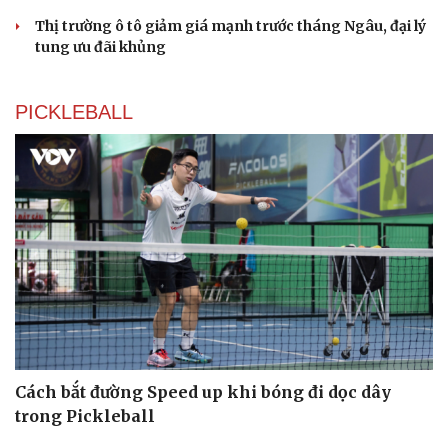
Thị trường ô tô giảm giá mạnh trước tháng Ngâu, đại lý
tung ưu đãi khủng
PICKLEBALL
Du lịch
Podcast
Tư vấn
Câu chuyện thời sự
Săn Tour
Đọc truyện đêm khuya
check-in
Cửa sổ tình yêu
Kể chuyện cho bé
Hạt giống tâm hồn
Cách bắt đường Speed up khi bóng đi dọc dây
trong Pickleball