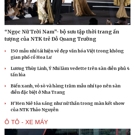
Văn hóa
Giải trí
“Ngọc Nữ Trời Nam”- bộ sưu tập thời trang ấn
Sân khấu - Điện ảnh
Nghệ sĩ
tượng của NTK trẻ Đỗ Quang Trường
Văn học
Thời trang
Âm nhạc
Sao Việt
150 mẫu nhí tái hiện vẻ đẹp văn hóa Việt trong không
Di sản
gian phố cổ Hoa Lư
Lương Thùy Linh, Ý Nhi làm vedette trên sàn diễn phủ 4
tấn lúa
Biển xanh, vỏ sò và hàng trăm mẫu nhí tạo nên sàn
diễn đặc biệt ở Nha Trang
H'Hen Niê tỏa sáng như nữ thần trong màn kết show
của NTK Thảo Nguyễn
Ô TÔ - XE MÁY