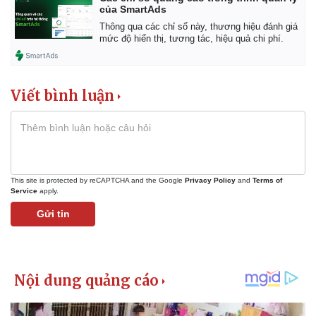
của SmartAds
Thông qua các chỉ số này, thương hiệu đánh giá
mức độ hiển thị, tương tác, hiệu quả chi phí.
Kinh tế
Thị trường
Bất động sản
Giá vàng
Viết bình luận
Khởi nghiệp
Tiêu dùng
Tỷ giá
Chứng khoán
Giá cà phê
This site is protected by reCAPTCHA and the Google
Privacy Policy
and
Terms of
Service
apply.
Gửi tin