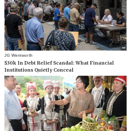
Pháp luật
Quân sự - Quốc phòng
Vụ án
Vũ khí
Tin nóng
Việt Nam
Tư vấn luật
Phân tích