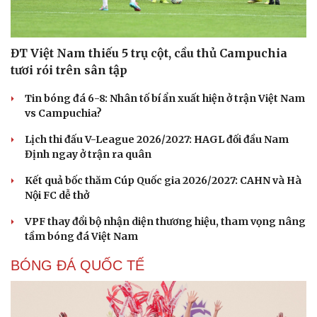
ĐT Việt Nam thiếu 5 trụ cột, cầu thủ Campuchia
tươi rói trên sân tập
Tin bóng đá 6-8: Nhân tố bí ẩn xuất hiện ở trận Việt Nam
vs Campuchia?
Lịch thi đấu V-League 2026/2027: HAGL đối đầu Nam
Định ngay ở trận ra quân
Kết quả bốc thăm Cúp Quốc gia 2026/2027: CAHN và Hà
Nội FC dễ thở
VPF thay đổi bộ nhận diện thương hiệu, tham vọng nâng
tầm bóng đá Việt Nam
BÓNG ĐÁ QUỐC TẾ
Cải chính