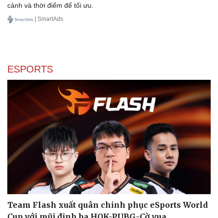
Phòng mạch online
cảnh và thời điểm để tối ưu.
Ăn sạch sống khỏe
| SmartAds
ESPORTS
Team Flash xuất quân chinh phục eSports World
Cup với mũi đinh ba HOK-PUBG-Cờ vua