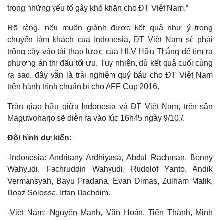
trong những yếu tố gây khó khăn cho ĐT Việt Nam.”
Rõ ràng, nếu muốn giành được kết quả như ý trong
chuyến làm khách của Indonesia, ĐT Việt Nam sẽ phải
trông cậy vào tài thao lược của HLV Hữu Thắng để tìm ra
phương án thi đấu tối ưu. Tuy nhiên, dù kết quả cuối cùng
ra sao, đây vẫn là trải nghiệm quý báu cho ĐT Việt Nam
trên hành trình chuẩn bị cho AFF Cup 2016.
Trận giao hữu giữa Indonesia và ĐT Việt Nam, trên sân
Maguwoharjo sẽ diễn ra vào lúc 16h45 ngày 9/10./.
Đội hình dự kiến:
-Indonesia: Andritany Ardhiyasa, Abdul Rachman, Benny
Wahyudi, Fachruddin Wahyudi, Rudolof Yanto, Andik
Vermansyah, Bayu Pradana, Evan Dimas, Zulham Malik,
Boaz Solossa, Irfan Bachdim.
-Việt Nam: Nguyên Mạnh, Văn Hoàn, Tiến Thành, Minh