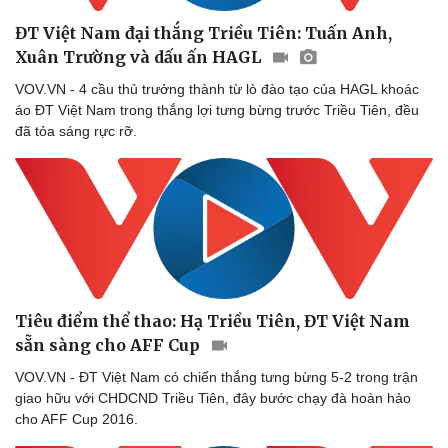
Phòng mạch online
ĐT Việt Nam đại thắng Triều Tiên: Tuấn Anh,
Ăn sạch sống khỏe
Xuân Trường và dấu ấn HAGL
VOV.VN - 4 cầu thủ trưởng thành từ lò đào tạo của HAGL khoác
áo ĐT Việt Nam trong thắng lợi tưng bừng trước Triều Tiên, đều
đã tỏa sáng rực rỡ.
Tiêu điểm thể thao: Hạ Triều Tiên, ĐT Việt Nam
sẵn sàng cho AFF Cup
VOV.VN - ĐT Việt Nam có chiến thắng tưng bừng 5-2 trong trận
giao hữu với CHDCND Triều Tiên, đây bước chạy đà hoàn hảo
cho AFF Cup 2016.