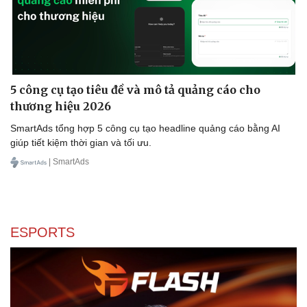
Văn hóa
Giải trí
Sân khấu - Điện ảnh
Nghệ sĩ
Văn học
Thời trang
Âm nhạc
Sao Việt
Di sản
5 công cụ tạo tiêu đề và mô tả quảng cáo cho
thương hiệu 2026
SmartAds tổng hợp 5 công cụ tạo headline quảng cáo bằng AI
giúp tiết kiệm thời gian và tối ưu.
| SmartAds
ESPORTS