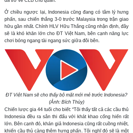
đã trở về CLB chủ quản.
Ở chiều ngược lại, Indonesia cũng đang có tâm lý hưng
phấn, sau chiến thắng 3-0 trước Malaysia trong trận giao
hữu gần nhất. Chính HLV Hữu Thắng cũng nhận định, đây
sẽ là khó khăn lớn cho ĐT Việt Nam, bên cạnh năng lực
chơi bóng ngang tài ngang sức giữa đôi bên.
Thế giới
Multimedia
ĐT Việt Nam sẽ cho thấy bộ mặt mới mẻ trước Indonesia?
Quan sát
Video
(Ảnh: Bích Thùy)
Cuộc sống đó đây
Ảnh
Chiến lược gia 44 tuổi cho biết: “Tôi thấy tất cả các cầu thủ
Hồ sơ
E-Magazine
Indonesia đều ra sân thi đấu với khát khao cống hiến rất
Infographic
lớn. Bên cạnh đó, khán giả Indonesia cũng rất cuồng nhiệt,
khiến cầu thủ càng thêm hưng phấn. Tôi nghĩ đó sẽ là một