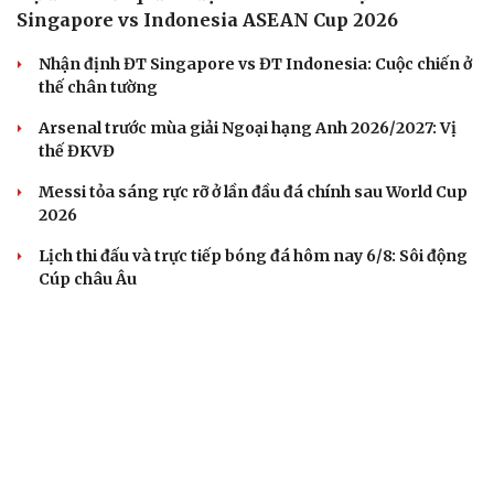
Kết quả ASEAN Cup 2026 hôm nay 7/8: Singapore và
Việt Nam vào bán kết
Kết quả ASEAN Cup 2026 tối 7-8: Đình Bắc rực sáng, ĐT
Việt Nam thắng dễ Campuchia
BÓNG ĐÁ QUỐC TẾ
Dự đoán kết quả và đội hình ra sân trận
Singapore vs Indonesia ASEAN Cup 2026
Nhận định ĐT Singapore vs ĐT Indonesia: Cuộc chiến ở
thế chân tường
Arsenal trước mùa giải Ngoại hạng Anh 2026/2027: Vị
thế ĐKVĐ
Messi tỏa sáng rực rỡ ở lần đầu đá chính sau World Cup
2026
Lịch thi đấu và trực tiếp bóng đá hôm nay 6/8: Sôi động