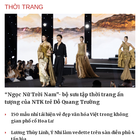
THỜI TRANG
Du lịch
Podcast
Tư vấn
Câu chuyện thời sự
Săn Tour
Đọc truyện đêm khuya
check-in
Cửa sổ tình yêu
Kể chuyện cho bé
Hạt giống tâm hồn
“Ngọc Nữ Trời Nam”- bộ sưu tập thời trang ấn
tượng của NTK trẻ Đỗ Quang Trường
150 mẫu nhí tái hiện vẻ đẹp văn hóa Việt trong không
gian phố cổ Hoa Lư
Lương Thùy Linh, Ý Nhi làm vedette trên sàn diễn phủ 4
tấn lúa