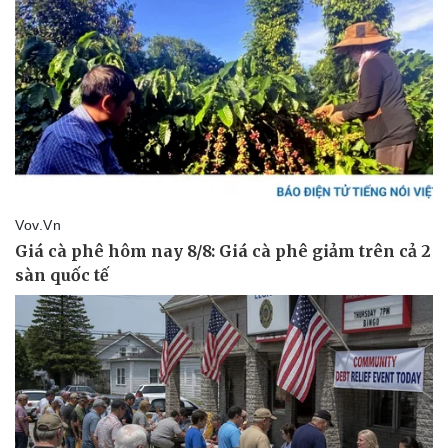
Pháp luật
Quân sự - Quốc phòng
Vụ án
Vũ khí
Tin nóng
Việt Nam
Tư vấn luật
Phân tích