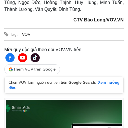
Tùng, Ngọc Đức, Hoàng Thịnh, Huy Hùng, Minh Tuấn,
Thành Lương, Văn Quyết, Đình Tùng.
CTV Bảo Long/VOV.VN
Tag:
VOV
Mời quý độc giả theo dõi VOV.VN trên
Thêm VOV trên Google
Chọn VOV làm nguồn ưu tiên trên
Google Search
.
Xem hướng
dẫn.
Kinh tế
Thị trường
Bất động sản
Giá vàng
Khởi nghiệp
Tiêu dùng