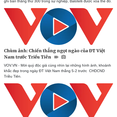
ghi bàn thắng thứ 300 trong sự nghiệp, Balotelli được xóa thẻ đỏ.
Chùm ảnh: Chiến thắng ngọt ngào của ĐT Việt
Nam trước Triều Tiên
VOV.VN - Mời quý độc giả cùng nhìn lại những hình ảnh, khoảnh
khắc đẹp trong ngày ĐT Việt Nam thắng 5-2 trước CHDCND
Triều Tiên.
Sức khỏe
Đời sống
Dinh dưỡng - món ngon
Nhà đẹp
Cây thuốc
Blog
Sản phụ khoa
Tình yêu - Gia đình
Nhi khoa
Nam khoa
Làm đẹp - giảm cân