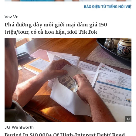
Thể thao
Ô tô - Xe máy
Bóng đá
Ô tô
Lịch thi đấu bóng đá
Xe máy
Thế giới thể thao
Tư vấn
eSports
Hậu trường