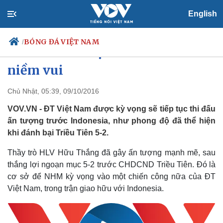
English
BÓNG ĐÁ VIỆT NAM
/
Indonesia - Việt Nam: Nối dài
niềm vui
Chủ Nhật, 05:39, 09/10/2016
Chính trị
Xã hội
Đảng
Tin 24h
VOV.VN - ĐT Việt Nam được kỳ vọng sẽ tiếp tục thi đấu
Tổ chức nhân sự
Dự báo thời tiết
ấn tượng trước Indonesia, như phong độ đã thể hiện
Quốc hội
Giáo dục
khi đánh bại Triều Tiên 5-2.
Nhận diện sự thật
Dấu ấn VOV
Việc làm
Thầy trò HLV Hữu Thắng đã gây ấn tượng mạnh mẽ, sau
Biển đảo
thắng lợi ngoạn mục 5-2 trước CHDCND Triều Tiên. Đó là
cơ sở để NHM kỳ vọng vào một chiến công nữa của ĐT
Việt Nam, trong trận giao hữu với Indonesia.