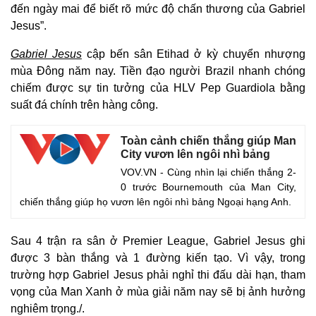
đến ngày mai để biết rõ mức độ chấn thương của Gabriel
Jesus”.
Gabriel Jesus
cập bến sân Etihad ở kỳ chuyển nhượng
mùa Đông năm nay. Tiền đạo người Brazil nhanh chóng
chiếm được sự tin tưởng của HLV Pep Guardiola bằng
suất đá chính trên hàng công.
Toàn cảnh chiến thắng giúp Man
City vươn lên ngôi nhì bảng
VOV.VN - Cùng nhìn lại chiến thắng 2-
0 trước Bournemouth của Man City,
chiến thắng giúp họ vươn lên ngôi nhì bảng Ngoại hạng Anh.
Sau 4 trận ra sân ở Premier League, Gabriel Jesus ghi
Thế giới
Multimedia
được 3 bàn thắng và 1 đường kiến tạo. Vì vậy, trong
Quan sát
Video
trường hợp Gabriel Jesus phải nghỉ thi đấu dài hạn, tham
Cuộc sống đó đây
Ảnh
vọng của Man Xanh ở mùa giải năm nay sẽ bị ảnh hưởng
Hồ sơ
E-Magazine
nghiêm trọng./.