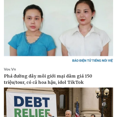
Thể thao
Ô tô - Xe máy
Bóng đá
Ô tô
Lịch thi đấu bóng đá
Xe máy
Thế giới thể thao
Tư vấn
eSports
Hậu trường