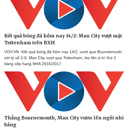
Doanh nghiệp
Công nghệ
Thông tin doanh nghiệp
Sành điệu
Doanh nghiệp 24h
Tin Công nghệ
Doanh nhân
Trải nghiệm
Vì cộng đồng
Chuyển đổi số
Kết quả bóng đá hôm nay 14/2: Man City vượt mặt
Tottenham trên BXH
VOV.VN -Kết quả bóng đá hôm nay 14/2, vượt qua Bournemouth
với tỷ số 2-0, Man City vuợt qua Tottenham, leo lên vị trí thứ 2
bảng xếp hạng NHA 2016/2017.
Thắng Bournemouth, Man City vươn lên ngôi nhì
bảng