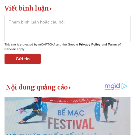
Viết bình luận
Kinh tế
Thị trường
Bất động sản
Giá vàng
Khởi nghiệp
Tiêu dùng
Tỷ giá
Chứng khoán
This site is protected by reCAPTCHA and the Google
Privacy Policy
and
Terms of
Giá cà phê
Service
apply.
Gửi tin