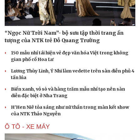
“Ngọc Nữ Trời Nam”- bộ sưu tập thời trang ấn
tượng của NTK trẻ Đỗ Quang Trường
150 mẫu nhí tái hiện vẻ đẹp văn hóa Việt trong không
gian phố cổ Hoa Lư
Lương Thùy Linh, Ý Nhi làm vedette trên sàn diễn phủ 4
tấn lúa
Biển xanh, vỏ sò và hàng trăm mẫu nhí tạo nên sàn
diễn đặc biệt ở Nha Trang
H'Hen Niê tỏa sáng như nữ thần trong màn kết show
Văn hóa
Giải trí
của NTK Thảo Nguyễn
Sân khấu - Điện ảnh
Nghệ sĩ
Ô TÔ - XE MÁY
Văn học
Thời trang
Âm nhạc
Sao Việt