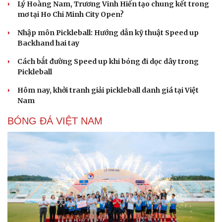
Lý Hoàng Nam, Trương Vinh Hiển tạo chung kết trong
mơ tại Ho Chi Minh City Open?
Du lịch
Podcast
Nhập môn Pickleball: Hướng dẫn kỹ thuật Speed up
Tư vấn
Câu chuyện thời sự
Backhand hai tay
Săn Tour
Đọc truyện đêm khuya
check-in
Cửa sổ tình yêu
Cách bắt đường Speed up khi bóng đi dọc dây trong
Kể chuyện cho bé
Pickleball
Hạt giống tâm hồn
Hôm nay, khởi tranh giải pickleball danh giá tại Việt
Nam
BÓNG ĐÁ VIỆT NAM