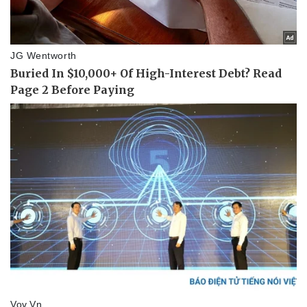
Pháp luật
Quân sự - Quốc phòng
Vụ án
Vũ khí
Tin nóng
Việt Nam
Tư vấn luật
Phân tích