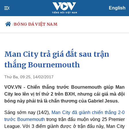
English
BÓNG ĐÁ VIỆT NAM
/
Man City trả giá đắt sau trận
Chính trị
Xã hội
Đảng
Tin 24h
thắng Bournemouth
Tổ chức nhân sự
Dự báo thời tiết
Quốc hội
Giáo dục
Thứ Ba, 09:25, 14/02/2017
Nhận diện sự thật
Dấu ấn VOV
Việc làm
VOV.VN - Chiến thắng trước Bournemouth giúp Man
Biển đảo
City leo lên vị trí thứ 2 trên BXH, nhưng cái giá mà đội
bóng này phải trả là chấn thương của Gabriel Jesus.
Sáng sớm nay (14/2),
Man City đã giành chiến thắng 2-0
trước Bournemouth
trong trận đấu muộn vòng 25 Premier
League. Với 3 điểm giành được ở trận đấu này, Man City