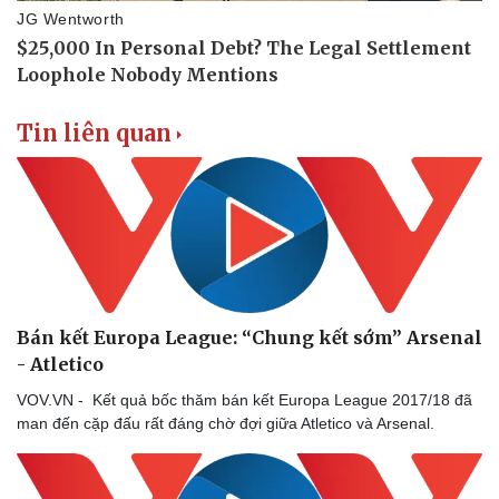
Doanh nghiệp
Công nghệ
Thông tin doanh nghiệp
Sành điệu
Doanh nghiệp 24h
Tin Công nghệ
Doanh nhân
Trải nghiệm
Tin liên quan
Vì cộng đồng
Chuyển đổi số
Bán kết Europa League: “Chung kết sớm” Arsenal
- Atletico
VOV.VN - Kết quả bốc thăm bán kết Europa League 2017/18 đã
man đến cặp đấu rất đáng chờ đợi giữa Atletico và Arsenal.