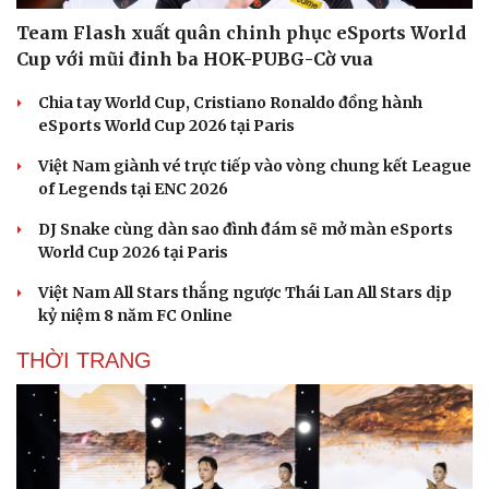
Văn hóa
Giải trí
Sân khấu - Điện ảnh
Nghệ sĩ
Team Flash xuất quân chinh phục eSports World
Văn học
Thời trang
Cup với mũi đinh ba HOK-PUBG-Cờ vua
Âm nhạc
Sao Việt
Di sản
Chia tay World Cup, Cristiano Ronaldo đồng hành
eSports World Cup 2026 tại Paris
Việt Nam giành vé trực tiếp vào vòng chung kết League
of Legends tại ENC 2026
DJ Snake cùng dàn sao đình đám sẽ mở màn eSports