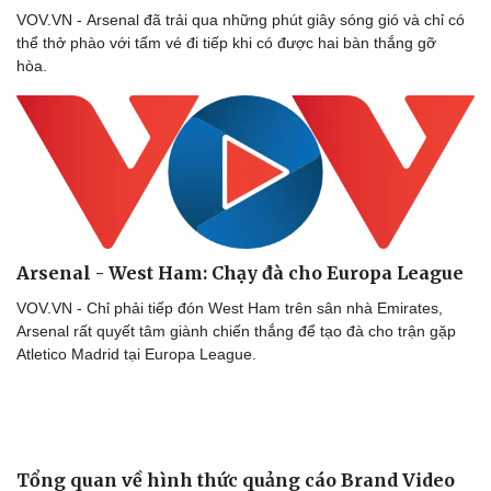
VOV.VN - Arsenal đã trải qua những phút giây sóng gió và chỉ có
thể thở phào với tấm vé đi tiếp khi có được hai bàn thắng gỡ
hòa.
Sức khỏe
Đời sống
Dinh dưỡng - món ngon
Nhà đẹp
Cây thuốc
Blog
Sản phụ khoa
Tình yêu - Gia đình
Nhi khoa
Nam khoa
Làm đẹp - giảm cân
Phòng mạch online
Arsenal - West Ham: Chạy đà cho Europa League
Ăn sạch sống khỏe
VOV.VN - Chỉ phải tiếp đón West Ham trên sân nhà Emirates,
Arsenal rất quyết tâm giành chiến thắng để tạo đà cho trận gặp
Atletico Madrid tại Europa League.