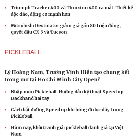
Gần 2.000 con ốc titan trên siêu xe Pagani có giá
hơn 2,9 tỷ đồng
Giải thưởng Car Choice Awards 2026 có thay đổi ở hạng
mục Dấu ấn của năm
Quy định mới về xử phạt không dùng ghế an toàn cho
trẻ em trên ô tô từ 15/8
Triumph Tracker 400 và Thruxton 400 ra mắt: Thiết kế
độc đáo, động cơ mạnh hơn
Mitsubishi Destinator giảm giá gần 80 triệu đồng,
quyết đấu CX-5 và Tucson
PICKLEBALL