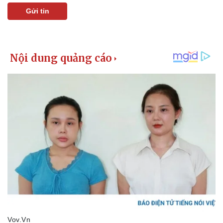
Gửi tin
Pháp luật
Quân sự - Quốc phòng
Vụ án
Vũ khí
Tin nóng
Việt Nam