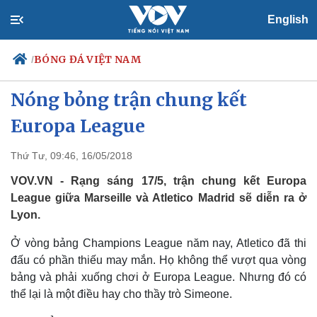
English
BÓNG ĐÁ VIỆT NAM
/
Marseille - Atletico Madrid:
Nóng bỏng trận chung kết
Europa League
Chính trị
Xã hội
Đảng
Tin 24h
Thứ Tư, 09:46, 16/05/2018
Tổ chức nhân sự
Dự báo thời tiết
VOV.VN - Rạng sáng 17/5, trận chung kết Europa
Quốc hội
Giáo dục
Nhận diện sự thật
Dấu ấn VOV
League giữa Marseille và Atletico Madrid sẽ diễn ra ở
Việc làm
Lyon.
Biển đảo
Ở vòng bảng Champions League năm nay, Atletico đã thi
đấu có phần thiếu may mắn. Họ không thể vượt qua vòng
bảng và phải xuống chơi ở Europa League. Nhưng đó có
thể lại là một điều hay cho thầy trò Simeone.