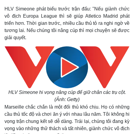
HLV Simeone phát biểu trước trận đấu: "Nếu giành chức
vô địch Europa League thì sẽ giúp Atletico Madrid phát
triển hơn. Thời gian trước, nhiều cầu thủ tỏ ra nghi ngờ về
tương lai. Nếu chúng tôi nâng cúp thì mọi chuyện sẽ được
giải quyết.
Thế giới
Multimedia
Quan sát
Video
HLV Simeone hi vọng nâng cúp để giữ chân các trụ cột.
Cuộc sống đó đây
Ảnh
(Ảnh: Getty)
Hồ sơ
E-Magazine
Marseille chắc chắn là một đối thủ khó chịu. Họ có những
Infographic
cầu thủ tốc độ và chơi ăn ý với nhau lâu năm. Tôi không hi
vọng trận chung kết sẽ dễ dàng. Trái lại, chúng tôi đang kỳ
vọng vào những thử thách và tất nhiên, giành chức vô địch