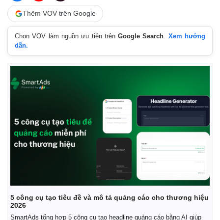
Thêm VOV trên Google
Chọn VOV làm nguồn ưu tiên trên
Google Search
.
Xem hướng
dẫn.
Kinh tế
Thị trường
Bất động sản
Giá vàng
Khởi nghiệp
Tiêu dùng
Tỷ giá
5 công cụ tạo tiêu đề và mô tả quảng cáo cho thương hiệu
Chứng khoán
2026
Giá cà phê
SmartAds tổng hợp 5 công cụ tạo headline quảng cáo bằng AI giúp