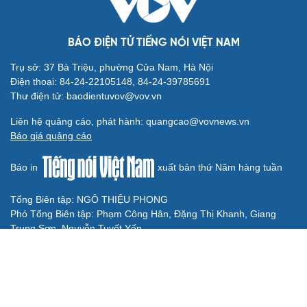
TRỰC TIẾP: Họp báo sau trận đấu Việt Nam vs
Campuchia vòng bảng ASEAN Cup 2026
Tin bóng đá 7-8: ĐT Việt Nam gặp bất lợi trước bán kết
ASEAN Cup 2026
Link xem trực tiếp Singapore vs Indonesia vòng bảng
ASEAN Cup 2026
BÓNG ĐÁ QUỐC TẾ