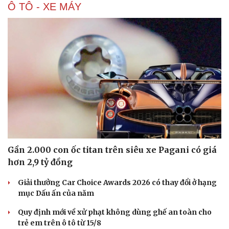
150 mẫu nhí tái hiện vẻ đẹp văn hóa Việt trong không
gian phố cổ Hoa Lư
Lương Thùy Linh, Ý Nhi làm vedette trên sàn diễn phủ 4
tấn lúa
Biển xanh, vỏ sò và hàng trăm mẫu nhí tạo nên sàn
diễn đặc biệt ở Nha Trang
H'Hen Niê tỏa sáng như nữ thần trong màn kết show
của NTK Thảo Nguyễn
Ô TÔ - XE MÁY
Du lịch
Podcast
Tư vấn
Câu chuyện thời sự
Săn Tour
Đọc truyện đêm khuya
check-in
Cửa sổ tình yêu
Kể chuyện cho bé
Hạt giống tâm hồn