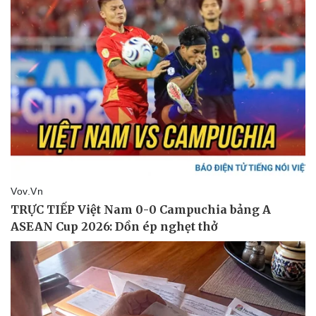
Thể thao
Ô tô - Xe máy
Bóng đá
Ô tô