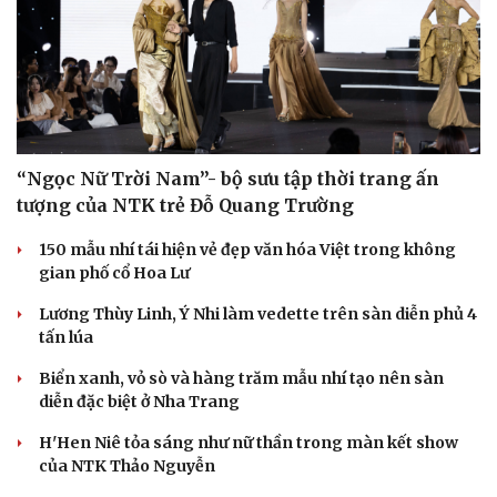
World Cup 2026 tại Paris
Việt Nam All Stars thắng ngược Thái Lan All Stars dịp
kỷ niệm 8 năm FC Online
THỜI TRANG
“Ngọc Nữ Trời Nam”- bộ sưu tập thời trang ấn
tượng của NTK trẻ Đỗ Quang Trường