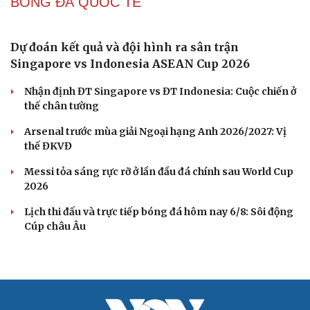
Nhập môn Pickleball: Phân tích nguyên lý hình tam
giác khi Speed up
BÓNG ĐÁ VIỆT NAM
TRỰC TIẾP Việt Nam 0-0 Campuchia bảng A
ASEAN Cup 2026: Dồn ép nghẹt thở
Trực tiếp Singapore 0-0 Indonesia ASEAN Cup 2026:
Thoát thua khó tin