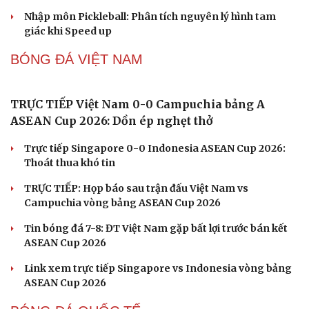
Lý Hoàng Nam, Trương Vinh Hiển tạo chung kết
trong mơ tại Ho Chi Minh City Open?
Nhập môn Pickleball: Hướng dẫn kỹ thuật Speed up
Backhand hai tay
Cải chính
Cách bắt đường Speed up khi bóng đi dọc dây trong
Pickleball
Hôm nay, khởi tranh giải pickleball danh giá tại Việt
Nam