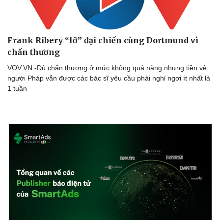
Cây thuốc
Blog
Sản phụ khoa
Tình yêu - Gia đình
Nhi khoa
Nam khoa
Frank Ribery “lỡ” đại chiến cùng Dortmund vì
Làm đẹp - giảm cân
chấn thương
Phòng mạch online
Ăn sạch sống khỏe
VOV.VN -Dù chấn thương ở mức không quá nặng nhưng tiền vệ
người Pháp vẫn được các bác sĩ yêu cầu phải nghỉ ngơi ít nhất là
1 tuần