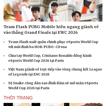
Văn hóa
Giải trí
Sân khấu - Điện ảnh
Nghệ sĩ
Team Flash PUBG Mobile hiên ngang giành vé
Văn học
Thời trang
vào thẳng Grand Finals tại EWC 2026
Âm nhạc
Sao Việt
Di sản
Team Flash xuất quân chinh phục eSports World Cup
với mũi đinh ba HOK-PUBG-Cờ vua
Chia tay World Cup, Cristiano Ronaldo đồng hành
eSports World Cup 2026 tại Paris
Việt Nam giành vé trực tiếp vào vòng chung kết League
of Legends tại ENC 2026
DJ Snake cùng dàn sao đình đám sẽ mở màn eSports
World Cup 2026 tại Paris
THỜI TRANG