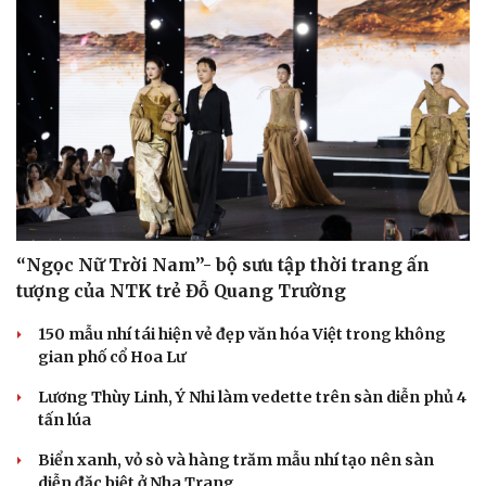
“Ngọc Nữ Trời Nam”- bộ sưu tập thời trang ấn
tượng của NTK trẻ Đỗ Quang Trường
150 mẫu nhí tái hiện vẻ đẹp văn hóa Việt trong không
gian phố cổ Hoa Lư
Lương Thùy Linh, Ý Nhi làm vedette trên sàn diễn phủ 4
tấn lúa
Biển xanh, vỏ sò và hàng trăm mẫu nhí tạo nên sàn
diễn đặc biệt ở Nha Trang