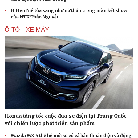
H'Hen Niê tỏa sáng như nữ thần trong màn kết show
của NTK Thảo Nguyễn
Ô TÔ - XE MÁY
Du lịch
Podcast
Tư vấn
Câu chuyện thời sự
Săn Tour
Đọc truyện đêm khuya
check-in
Cửa sổ tình yêu
Kể chuyện cho bé
Hạt giống tâm hồn
Honda tăng tốc cuộc đua xe điện tại Trung Quốc
với chiến lược phát triển sản phẩm
Mazda MX-5 thế hệ mới sẽ có cả bản thuần điện và động