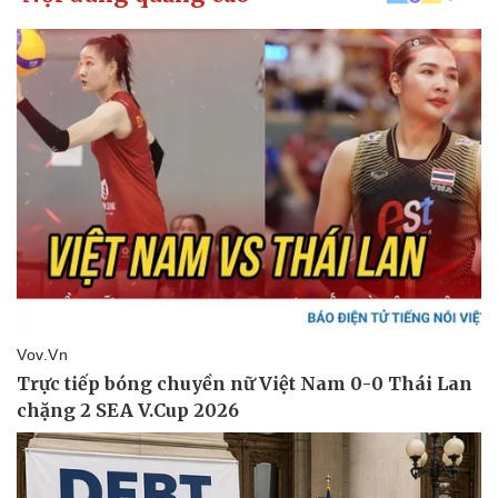
Pháp luật
Quân sự - Quốc phòng
Vụ án
Vũ khí
Tin nóng
Việt Nam
Tư vấn luật
Phân tích