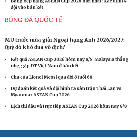
Đình Bắc có cơ hội lớn giành danh hiệu vua phá
lưới ASEAN Cup 2026
Chuyển nhượng V-League hôm nay 9/8: Cầu thủ dự U20
World Cup gia nhập Bắc Ninh
ĐT Việt Nam giữ thành tích bất bại khi gặp ĐT Malaysia
trong 10 năm
Lịch thi đấu và trực tiếp bóng đá Việt Nam hôm nay 9/8
Bảng xếp hạng ASEAN Cup 2026 mới nhất: Xác định 4