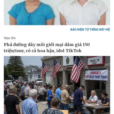
Thể thao
Ô tô - Xe máy
Bóng đá
Ô tô
Lịch thi đấu bóng đá
Xe máy
Thế giới thể thao
Tư vấn
eSports
Hậu trường