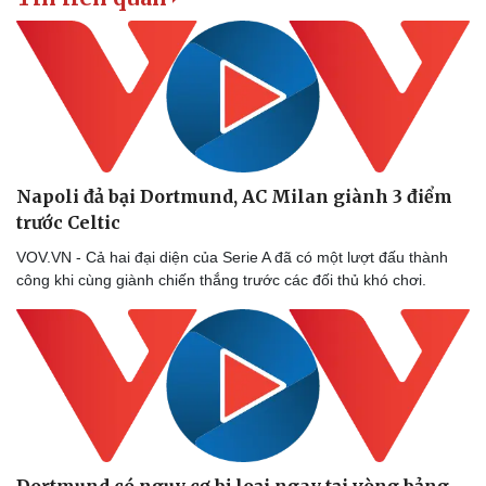
Doanh nhân
Trải nghiệm
Vì cộng đồng
Chuyển đổi số
Napoli đả bại Dortmund, AC Milan giành 3 điểm
trước Celtic
VOV.VN - Cả hai đại diện của Serie A đã có một lượt đấu thành
công khi cùng giành chiến thắng trước các đối thủ khó chơi.
Dortmund có nguy cơ bị loại ngay tại vòng bảng