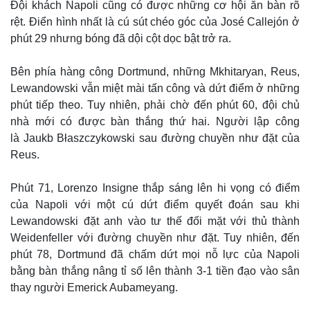
Đội khách Napoli cũng có được những cơ hội ăn bàn rõ
rệt. Điển hình nhất là cú sút chéo góc của José Callejón ở
phút 29 nhưng bóng đã dội cột dọc bật trở ra.
Bên phía hàng công Dortmund, những Mkhitaryan, Reus,
Lewandowski vẫn miệt mài tấn công và dứt điểm ở những
phút tiếp theo. Tuy nhiên, phải chờ đến phút 60, đội chủ
nhà mới có được bàn thắng thứ hai. Người lập công
là Jaukb Błaszczykowski sau đường chuyền như đặt của
Reus.
Thế giới
Multimedia
Phút 71, Lorenzo Insigne thắp sáng lên hi vọng có điểm
Quan sát
Video
của Napoli với một cú dứt điểm quyết đoán sau khi
Cuộc sống đó đây
Ảnh
Lewandowski đặt anh vào tư thế đối mặt với thủ thành
Hồ sơ
E-Magazine
Weidenfeller với đường chuyền như đặt. Tuy nhiên, đến
Infographic
phút 78, Dortmund đã chấm dứt mọi nỗ lực của Napoli
bằng bàn thắng nâng tỉ số lên thành 3-1 tiền đạo vào sân
thay người Emerick Aubameyang.