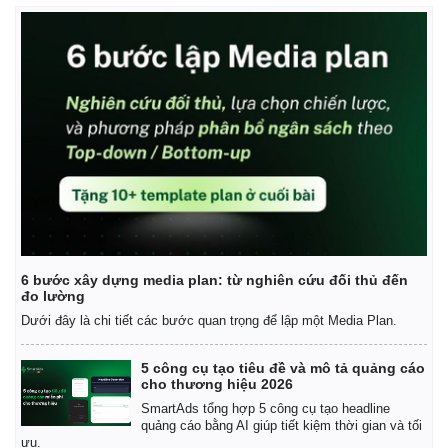
6 bước xây dựng media plan: từ nghiên cứu đối thủ đến
Kinh tế
Thị trường
đo lường
Bất động sản
Giá vàng
Dưới đây là chi tiết các bước quan trọng để lập một Media Plan.
Khởi nghiệp
Tiêu dùng
Tỷ giá
5 công cụ tạo tiêu đề và mô tả quảng cáo
Chứng khoán
cho thương hiệu 2026
Giá cà phê
SmartAds tổng hợp 5 công cụ tạo headline
quảng cáo bằng AI giúp tiết kiệm thời gian và tối
ưu.