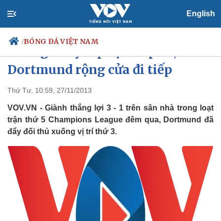
English
BÓNG ĐÁ VIỆT NAM
/
Thắng thuyết phục Napoli,
Dortmund rộng cửa đi tiếp
Thứ Tư, 10:59, 27/11/2013
Chính trị
Xã hội
Đảng
Tin 24h
VOV.VN - Giành thắng lợi 3 - 1 trên sân nhà trong loạt
Tổ chức nhân sự
Dự báo thời tiết
trận thứ 5 Champions League đêm qua, Dortmund đã
Quốc hội
Giáo dục
đẩy đối thủ xuống vị trí thứ 3.
Nhận diện sự thật
Dấu ấn VOV
Việc làm
Biển đảo