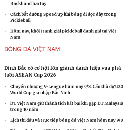
Pickleball Việt Nam có chung kết trong mơ tại Ho
Chi Minh City Open 2026
Cải chính
Lý Hoàng Nam, Trương Vinh Hiển tạo chung kết trong
mơ tại Ho Chi Minh City Open?
Nhập môn Pickleball: Hướng dẫn kỹ thuật Speed up
Backhand hai tay
Cách bắt đường Speed up khi bóng đi dọc dây trong
Pickleball
Hôm nay, khởi tranh giải pickleball danh giá tại Việt
Nam
BÓNG ĐÁ VIỆT NAM