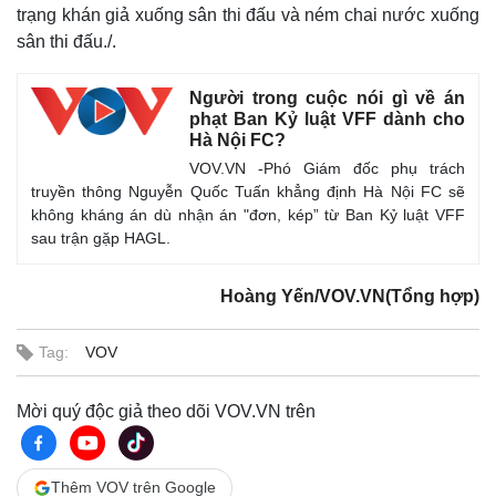
trạng khán giả xuống sân thi đấu và ném chai nước xuống
sân thi đấu./.
Người trong cuộc nói gì về án
phạt Ban Kỷ luật VFF dành cho
Hà Nội FC?
VOV.VN -Phó Giám đốc phụ trách
truyền thông Nguyễn Quốc Tuấn khẳng định Hà Nội FC sẽ
không kháng án dù nhận án "đơn, kép” từ Ban Kỷ luật VFF
sau trận gặp HAGL.
Hoàng Yến/VOV.VN(Tổng hợp)
Tag:
VOV
Mời quý độc giả theo dõi VOV.VN trên
Thêm VOV trên Google