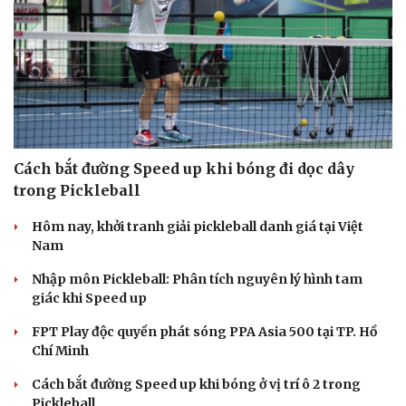
Du lịch
Podcast
Tư vấn
Câu chuyện thời sự
Săn Tour
Đọc truyện đêm khuya
check-in
Cửa sổ tình yêu
Kể chuyện cho bé
Hạt giống tâm hồn
Cách bắt đường Speed up khi bóng đi dọc dây
trong Pickleball
Hôm nay, khởi tranh giải pickleball danh giá tại Việt
Nam
Nhập môn Pickleball: Phân tích nguyên lý hình tam
giác khi Speed up
FPT Play độc quyền phát sóng PPA Asia 500 tại TP. Hồ
Chí Minh
Cách bắt đường Speed up khi bóng ở vị trí ô 2 trong
Pickleball