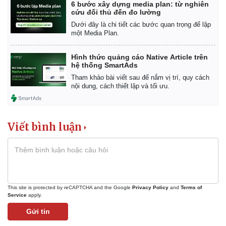
6 bước xây dựng media plan: từ nghiên
cứu đối thủ đến đo lường
Dưới đây là chi tiết các bước quan trọng để lập
một Media Plan.
Hình thức quảng cáo Native Article trên
hệ thống SmartAds
Tham khảo bài viết sau để nắm vị trí, quy cách
nội dung, cách thiết lập và tối ưu.
Viết bình luận
This site is protected by reCAPTCHA and the Google
Privacy Policy
and
Terms of
Service
apply.
Gửi tin