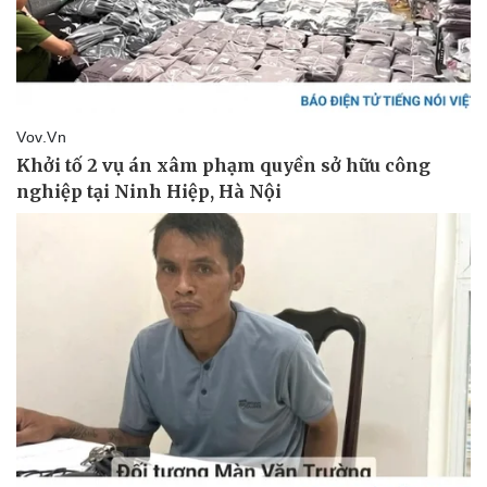
Thể thao
Ô tô - Xe máy
Bóng đá
Ô tô
Lịch thi đấu bóng đá
Xe máy
Thế giới thể thao
Tư vấn
eSports
Hậu trường