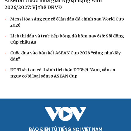
Arsenal trước mùa giải Ngoại hạng Anh
2026/2027: Vị thế ĐKVĐ
Messi tỏa sáng rực rỡ ở lần đầu đá chính sau World Cup
2026
Lịch thi đấu và trực tiếp bóng đá hôm nay 6/8: Sôi động
Cúp châu Âu
Cuộc đua vào bán kết ASEAN Cup 2026 “căng như dây
đàn”
ĐT Thái Lan có thành tích hơn ĐT Việt Nam, vẫn có
nguy cơ bị loại sớm ở ASEAN Cup
BÁO ĐIỆN TỬ TIẾNG NÓI VIỆT NAM