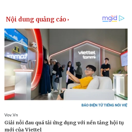
Pháp luật
Quân sự - Quốc phòng
Vụ án
Vũ khí
Tin nóng
Việt Nam
Tư vấn luật
Phân tích