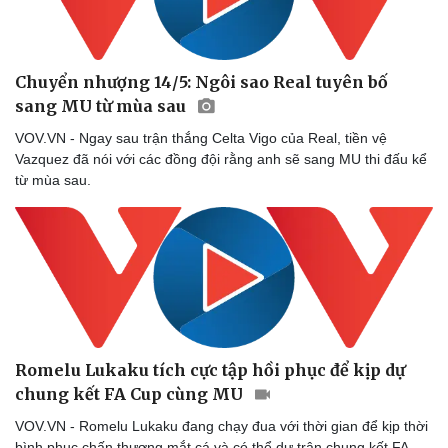
Chuyển nhượng 14/5: Ngôi sao Real tuyên bố
sang MU từ mùa sau
VOV.VN - Ngay sau trận thắng Celta Vigo của Real, tiền vệ
Vazquez đã nói với các đồng đội rằng anh sẽ sang MU thi đấu kể
từ mùa sau.
Romelu Lukaku tích cực tập hồi phục để kịp dự
chung kết FA Cup cùng MU
VOV.VN - Romelu Lukaku đang chạy đua với thời gian để kịp thời
bình phục chấn thương mắt cá và có thể dự trận chung kết FA