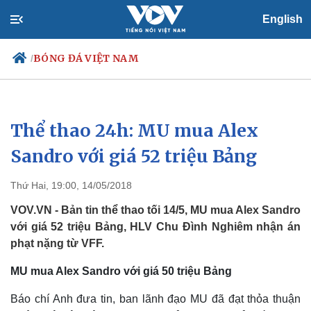
English
BÓNG ĐÁ VIỆT NAM
/
Thể thao 24h: MU mua Alex
Chính trị
Xã hội
Đảng
Tin 24h
Sandro với giá 52 triệu Bảng
Tổ chức nhân sự
Dự báo thời tiết
Quốc hội
Giáo dục
Thứ Hai, 19:00, 14/05/2018
Nhận diện sự thật
Dấu ấn VOV
Việc làm
VOV.VN - Bản tin thể thao tối 14/5, MU mua Alex Sandro
Biển đảo
với giá 52 triệu Bảng, HLV Chu Đình Nghiêm nhận án
phạt nặng từ VFF.
MU mua Alex Sandro với giá 50 triệu Bảng
Báo chí Anh đưa tin, ban lãnh đạo MU đã đạt thỏa thuận