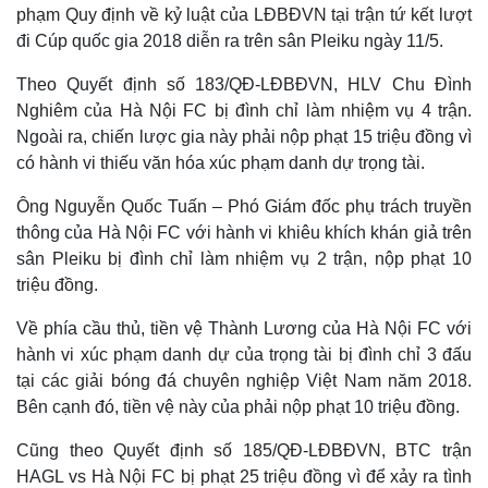
Cuộc sống đó đây
Ảnh
phạm Quy định về kỷ luật của LĐBĐVN tại trận tứ kết lượt
Hồ sơ
E-Magazine
đi Cúp quốc gia 2018 diễn ra trên sân Pleiku ngày 11/5.
Infographic
Theo Quyết định số 183/QĐ-LĐBĐVN, HLV Chu Đình
Nghiêm của Hà Nội FC bị đình chỉ làm nhiệm vụ 4 trận.
Ngoài ra, chiến lược gia này phải nộp phạt 15 triệu đồng vì
có hành vi thiếu văn hóa xúc phạm danh dự trọng tài.
Ông Nguyễn Quốc Tuấn – Phó Giám đốc phụ trách truyền
thông của Hà Nội FC với hành vi khiêu khích khán giả trên
sân Pleiku bị đình chỉ làm nhiệm vụ 2 trận, nộp phạt 10
triệu đồng.
Về phía cầu thủ, tiền vệ Thành Lương của Hà Nội FC với
hành vi xúc phạm danh dự của trọng tài bị đình chỉ 3 đấu
tại các giải bóng đá chuyên nghiệp Việt Nam năm 2018.
Bên cạnh đó, tiền vệ này của phải nộp phạt 10 triệu đồng.
Cũng theo Quyết định số 185/QĐ-LĐBĐVN, BTC trận
HAGL vs Hà Nội FC bị phạt 25 triệu đồng vì để xảy ra tình