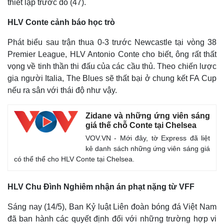
thiết lập trước đó (47).
HLV Conte cảnh báo học trò
Phát biểu sau trận thua 0-3 trước Newcastle tại vòng 38
Premier League, HLV Antonio Conte cho biết, ông rất thất
vọng về tinh thần thi đấu của các cầu thủ. Theo chiến lược
gia người Italia, The Blues sẽ thất bại ở chung kết FA Cup
nếu ra sân với thái độ như vậy.
Zidane và những ứng viên sáng
giá thế chỗ Conte tại Chelsea
VOV.VN - Mới đây, tờ Express đã liệt
kê danh sách những ứng viên sáng giá
có thể thể cho HLV Conte tại Chelsea.
HLV Chu Đình Nghiêm nhận án phạt nặng từ VFF
Sáng nay (14/5), Ban Kỷ luật Liên đoàn bóng đá Việt Nam
Thế giới
Multimedia
đã ban hành các quyết định đối với những trường hợp vi
Quan sát
Video