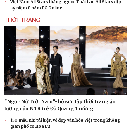
Việt Nam All Stars thắng ngược Thái Lan All Stars dịp
kỷ niệm 8 năm FC Online
THỜI TRANG
Văn hóa
Giải trí
Sân khấu - Điện ảnh
Nghệ sĩ
Văn học
Thời trang
Âm nhạc
Sao Việt
“Ngọc Nữ Trời Nam”- bộ sưu tập thời trang ấn
Di sản
tượng của NTK trẻ Đỗ Quang Trường
150 mẫu nhí tái hiện vẻ đẹp văn hóa Việt trong không
gian phố cổ Hoa Lư