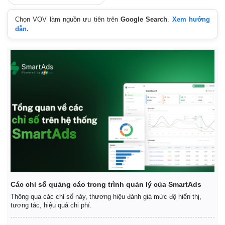
Chọn VOV làm nguồn ưu tiên trên
Google Search
.
Xem hướng
dẫn.
Kinh tế
Thị trường
Bất động sản
Giá vàng
Khởi nghiệp
Tiêu dùng
Tỷ giá
Chứng khoán
Giá cà phê
Các chỉ số quảng cáo trong trình quản lý của SmartAds
Thông qua các chỉ số này, thương hiệu đánh giá mức độ hiển thị,
tương tác, hiệu quả chi phí.