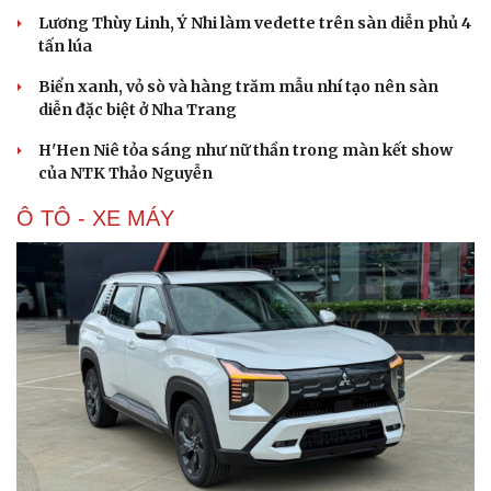
Lương Thùy Linh, Ý Nhi làm vedette trên sàn diễn phủ 4
tấn lúa
Biển xanh, vỏ sò và hàng trăm mẫu nhí tạo nên sàn
diễn đặc biệt ở Nha Trang
H'Hen Niê tỏa sáng như nữ thần trong màn kết show
của NTK Thảo Nguyễn
Ô TÔ - XE MÁY