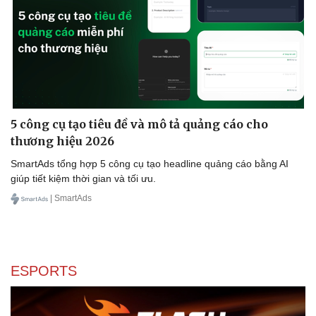
Sức khỏe
Đời sống
Dinh dưỡng - món ngon
Nhà đẹp
Cây thuốc
Blog
Sản phụ khoa
Tình yêu - Gia đình
Nhi khoa
Nam khoa
Làm đẹp - giảm cân
Phòng mạch online
5 công cụ tạo tiêu đề và mô tả quảng cáo cho
Ăn sạch sống khỏe
thương hiệu 2026
SmartAds tổng hợp 5 công cụ tạo headline quảng cáo bằng AI
giúp tiết kiệm thời gian và tối ưu.
| SmartAds
ESPORTS