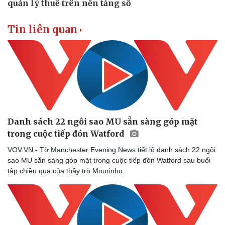
Tin liên quan
Danh sách 22 ngôi sao MU sẵn sàng góp mặt
trong cuộc tiếp đón Watford
Doanh nghiệp
Công nghệ
Thông tin doanh nghiệp
Sành điệu
VOV.VN - Tờ Manchester Evening News tiết lộ danh sách 22 ngôi
Doanh nghiệp 24h
Tin Công nghệ
sao MU sẵn sàng góp mặt trong cuộc tiếp đón Watford sau buổi
Doanh nhân
Trải nghiệm
tập chiều qua của thầy trò Mourinho.
Vì cộng đồng
Chuyển đổi số