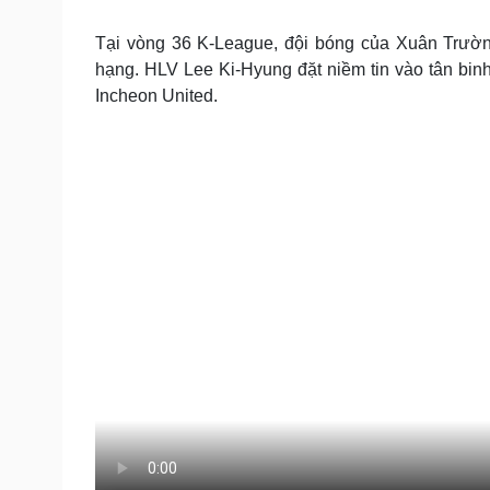
Tin nóng
Việt Nam
Tư vấn luật
Phân tích
Tại vòng 36 K-League, đội bóng của Xuân Trường
hạng. HLV Lee Ki-Hyung đặt niềm tin vào tân bin
Incheon United.
Sức khỏe
Đời sống
Dinh dưỡng - món ngon
Nhà đẹp
Cây thuốc
Blog
Sản phụ khoa
Tình yêu - Gia đình
Nhi khoa
Nam khoa
Làm đẹp - giảm cân
Phòng mạch online
Ăn sạch sống khỏe
Cải chính