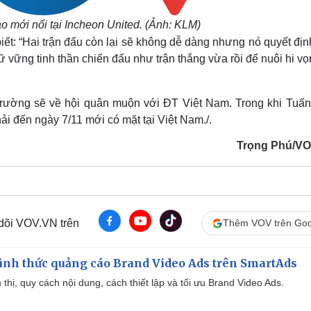
o mới nổi tại Incheon United. (Ảnh: KLM)
ết: “Hai trận đấu còn lại sẽ không dễ dàng nhưng nó quyết đị
ữ vững tinh thần chiến đấu như trận thắng vừa rồi để nuôi hi vọ
 Trường sẽ về hội quân muộn với ĐT Việt Nam. Trong khi Tuấn
 đến ngày 7/11 mới có mặt tại Việt Nam./.
Trọng Phú/V
 dõi VOV.VN trên
Thêm VOV trên Goo
ình thức quảng cáo Brand Video Ads trên SmartAds
ển thị, quy cách nội dung, cách thiết lập và tối ưu Brand Video Ads.