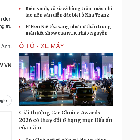
Biển xanh, vỏ sò và hàng trăm mẫu nhí
tạo nên sàn diễn đặc biệt ở Nha Trang
nh đến
ng trụ
H'Hen Niê tỏa sáng như nữ thần trong
màn kết show của NTK Thảo Nguyễn
Ô TÔ - XE MÁY
 Anh,
OV.VN
gle
Giải thưởng Car Choice Awards
2026 có thay đổi ở hạng mục Dấu ấn
của năm