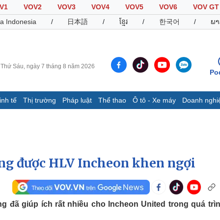
V1
VOV2
VOV3
VOV4
VOV5
VOV6
VOV GT
a Indonesia
/
日本語
/
ខ្មែរ
/
한국어
/
ພາ
Thứ Sáu, ngày 7 tháng 8 năm 2026
Po
inh tế
Thị trường
Pháp luật
Thể thao
Ô tô - Xe máy
Doanh nghi
Thế giới
Multimedia
K
Quan sát
Video
B
Cuộc sống đó đây
Ảnh
K
Hồ sơ
E-Magazine
ờng được HLV Incheon khen ngợi
Infographic
Thể thao
Ô tô - Xe máy
D
 đã giúp ích rất nhiều cho Incheon United trong quá trìn
Bóng đá
Ô tô
T