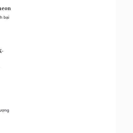
cheon
h bại
K-
p
tượng