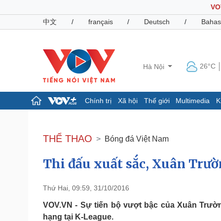
VO
中文
/
français
/
Deutsch
/
Bahas
26°C
Hà Nội
Chính trị
Xã hội
Thế giới
Multimedia
K
Chính trị
Xã hội
Đảng
Tin 24h
THỂ THAO
Bóng đá Việt Nam
Tổ chức nhân sự
Dự báo thời tiết
Quốc hội
Giáo dục
Thi đấu xuất sắc, Xuân Trư
Nhận diện sự thật
Dấu ấn VOV
Việc làm
Biển đảo
Thứ Hai, 09:59, 31/10/2016
Pháp luật
Quân sự - Quốc phòng
VOV.VN - Sự tiến bộ vượt bậc của Xuân Trường
Vụ án
Vũ khí
hạng tại K-League.