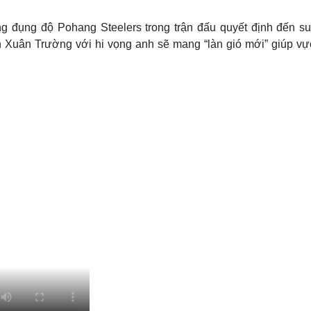
Lịch thi đấu bóng đá
Xe máy
Thế giới thể thao
Tư vấn
 đụng độ Pohang Steelers trong trận đấu quyết định đến suấ
eSports
V
h Xuân Trường với hi vọng anh sẽ mang “làn gió mới” giúp vự
Hậu trường
Văn hóa
Giải trí
D
Sân khấu - Điện ảnh
Nghệ sĩ
Văn học
Thời trang
Âm nhạc
Sao Việt
c
Di sản