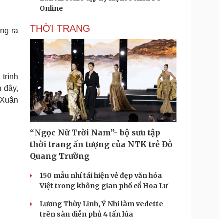
Online
THỜI TRANG
ung ra
trình
 đây,
 Xuân
“Ngọc Nữ Trời Nam”- bộ sưu tập
thời trang ấn tượng của NTK trẻ Đỗ
Quang Trường
150 mẫu nhí tái hiện vẻ đẹp văn hóa
Việt trong không gian phố cổ Hoa Lư
Lương Thùy Linh, Ý Nhi làm vedette
trên sàn diễn phủ 4 tấn lúa