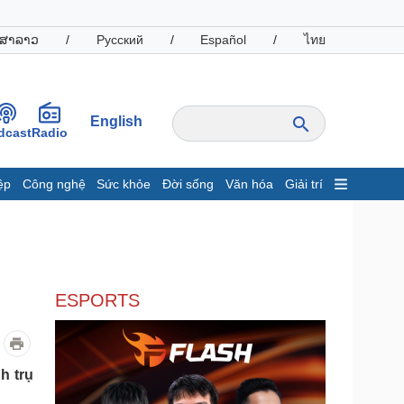
ສາລາວ
/
Русский
/
Español
/
ไทย
English
dcast
Radio
ệp
Công nghệ
Sức khỏe
Đời sống
Văn hóa
Giải trí
inh tế
Thị trường
ất động sản
Giá vàng
hởi nghiệp
Tiêu dùng
Tỷ giá
ESPORTS
Chứng khoán
Giá cà phê
oanh nghiệp
Công nghệ
h trụ
hông tin doanh nghiệp
Sành điệu