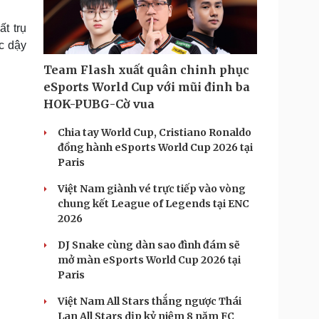
Doanh nghiệp 24h
Tin Công nghệ
Doanh nhân
Trải nghiệm
t trụ
ì cộng đồng
Chuyển đổi số
c dậy
Team Flash xuất quân chinh phục
u lịch
Podcast
eSports World Cup với mũi đinh ba
Tư vấn
Câu chuyện thời sự
HOK-PUBG-Cờ vua
Săn Tour
Đọc truyện đêm khuya
heck-in
Cửa sổ tình yêu
Chia tay World Cup, Cristiano Ronaldo
Kể chuyện cho bé
đồng hành eSports World Cup 2026 tại
Hạt giống tâm hồn
Paris
Việt Nam giành vé trực tiếp vào vòng
chung kết League of Legends tại ENC
2026
DJ Snake cùng dàn sao đình đám sẽ
mở màn eSports World Cup 2026 tại
Paris
Việt Nam All Stars thắng ngược Thái
Lan All Stars dịp kỷ niệm 8 năm FC