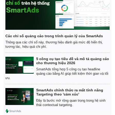
Các chỉ số quảng cáo trong trình quản lý của SmartAds
Thông qua các chỉ số này, thương hiệu đánh giá mức độ hiển thị,
tương tác, hiệu quả chi phí.
5 công cụ tạo tiêu đề và mô tả quảng cáo
cho thương hiệu 2026
SmartAds tổng hợp 5 công cụ tạo headline
quảng cáo bằng AI giúp tiết kiệm thời gian và tối
ưu.
SmartAds chính thức ra mắt tính năng
Targeting theo 'cảm xúc'
Thể thao
Ô tô - Xe máy
Đây là bước mở rộng quan trọng trong hệ sinh
thái contextual targeting.
Bóng đá
Ô tô
Lịch thi đấu bóng đá
Xe máy