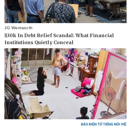
Doanh nghiệp
Công nghệ
Thông tin doanh nghiệp
Sành điệu
Doanh nghiệp 24h
Tin Công nghệ
Doanh nhân
Trải nghiệm
Vì cộng đồng
Chuyển đổi số