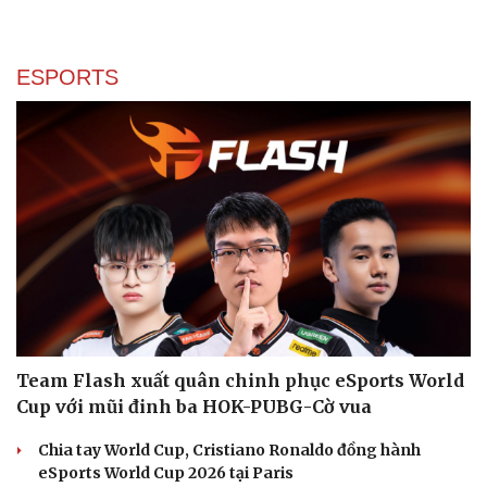
ESPORTS
Văn hóa
Giải trí
Sân khấu - Điện ảnh
Nghệ sĩ
Văn học
Thời trang
Âm nhạc
Sao Việt
Team Flash xuất quân chinh phục eSports World
Di sản
Cup với mũi đinh ba HOK-PUBG-Cờ vua
Chia tay World Cup, Cristiano Ronaldo đồng hành
eSports World Cup 2026 tại Paris