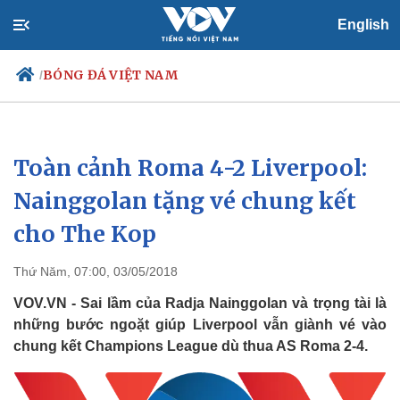
English
BÓNG ĐÁ VIỆT NAM
/
Toàn cảnh Roma 4-2 Liverpool:
Chính trị
Xã hội
Đảng
Tin 24h
Nainggolan tặng vé chung kết
Tổ chức nhân sự
Dự báo thời tiết
cho The Kop
Quốc hội
Giáo dục
Nhận diện sự thật
Dấu ấn VOV
Việc làm
Thứ Năm, 07:00, 03/05/2018
Biển đảo
VOV.VN - Sai lầm của Radja Nainggolan và trọng tài là
những bước ngoặt giúp Liverpool vẫn giành vé vào
chung kết Champions League dù thua AS Roma 2-4.