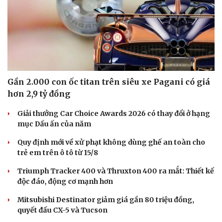
Gần 2.000 con ốc titan trên siêu xe Pagani có giá
hơn 2,9 tỷ đồng
Du lịch
Podcast
Tư vấn
Câu chuyện thời sự
Giải thưởng Car Choice Awards 2026 có thay đổi ở hạng
Săn Tour
Đọc truyện đêm khuya
mục Dấu ấn của năm
check-in
Cửa sổ tình yêu
Quy định mới về xử phạt không dùng ghế an toàn cho
Kể chuyện cho bé
trẻ em trên ô tô từ 15/8
Hạt giống tâm hồn
Triumph Tracker 400 và Thruxton 400 ra mắt: Thiết kế
độc đáo, động cơ mạnh hơn
Mitsubishi Destinator giảm giá gần 80 triệu đồng,
quyết đấu CX-5 và Tucson