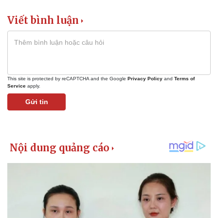
Thế giới thể thao
Tư vấn
eSports
Viết bình luận
Hậu trường
This site is protected by reCAPTCHA and the Google
Privacy Policy
and
Terms of
Service
apply.
Gửi tin