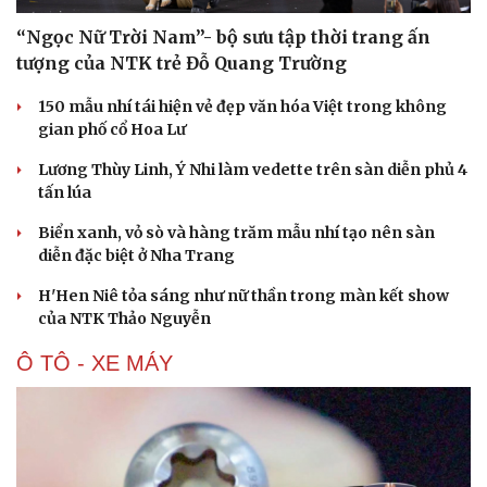
“Ngọc Nữ Trời Nam”- bộ sưu tập thời trang ấn
tượng của NTK trẻ Đỗ Quang Trường
150 mẫu nhí tái hiện vẻ đẹp văn hóa Việt trong không
gian phố cổ Hoa Lư
Lương Thùy Linh, Ý Nhi làm vedette trên sàn diễn phủ 4
tấn lúa
Biển xanh, vỏ sò và hàng trăm mẫu nhí tạo nên sàn
diễn đặc biệt ở Nha Trang
H'Hen Niê tỏa sáng như nữ thần trong màn kết show
của NTK Thảo Nguyễn
Ô TÔ - XE MÁY