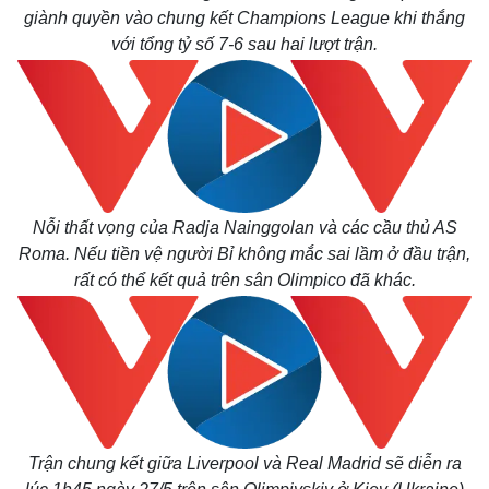
giành quyền vào chung kết Champions League khi thắng
Pháp luật
Quân sự - Quốc phòng
với tổng tỷ số 7-6 sau hai lượt trận.
Vụ án
Vũ khí
Tin nóng
Việt Nam
Tư vấn luật
Phân tích
Nỗi thất vọng của Radja Nainggolan và các cầu thủ AS
Roma. Nếu tiền vệ người Bỉ không mắc sai lầm ở đầu trận,
rất có thể kết quả trên sân Olimpico đã khác.
Trận chung kết giữa Liverpool và Real Madrid sẽ diễn ra