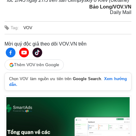
lúc 1h45 ngày 27/5 trên sân Olimpiyskiy ở Kiev (Ukraine)
Bảo Long/VOV.VN
Daily Mail
Tag:
VOV
Mời quý độc giả theo dõi VOV.VN trên
Thêm VOV trên Google
Chọn VOV làm nguồn ưu tiên trên
Google Search
.
Xem hướng
dẫn.