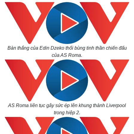
Kinh tế
Thị trường
Bất động sản
Giá vàng
Khởi nghiệp
Tiêu dùng
Tỷ giá
Bàn thắng của Edin Dzeko thổi bùng tinh thần chiến đấu
Chứng khoán
của AS Roma.
Giá cà phê
AS Roma liên tục gây sức ép lên khung thành Liverpool
trong hiệp 2.