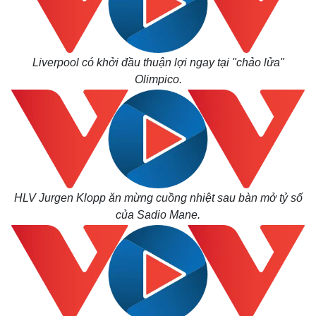
Liverpool có khởi đầu thuận lợi ngay tại "chảo lửa"
Olimpico.
Thế giới
Multimedia
Quan sát
Video
Cuộc sống đó đây
Ảnh
Hồ sơ
E-Magazine
Infographic
HLV Jurgen Klopp ăn mừng cuồng nhiệt sau bàn mở tỷ số
của Sadio Mane.