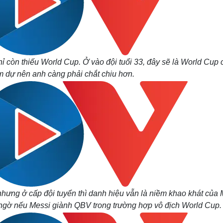
 còn thiếu World Cup. Ở vào đội tuổi 33, đây sẽ là World Cup 
 dự nên anh càng phải chắt chiu hơn.
ưng ở cấp đội tuyển thì danh hiệu vẫn là niềm khao khát của 
 ngờ nếu Messi giành QBV trong trường hợp vô địch World Cup.