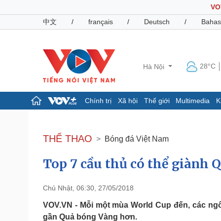
VO
中文
/
français
/
Deutsch
/
Bahas
28°C
Hà Nội
Chính trị
Xã hội
Thế giới
Multimedia
K
Chính trị
Xã hội
Đảng
Tin 24h
THỂ THAO
Bóng đá Việt Nam
Tổ chức nhân sự
Dự báo thời tiết
Quốc hội
Giáo dục
Top 7 cầu thủ có thể giành
Nhận diện sự thật
Dấu ấn VOV
Việc làm
Biển đảo
Chủ Nhật, 06:30, 27/05/2018
Pháp luật
Quân sự - Quốc phòng
VOV.VN - Mỗi một mùa World Cup đến, các ngô
Vụ án
Vũ khí
gần Quả bóng Vàng hơn.