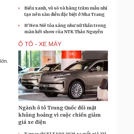
Biển xanh, vỏ sò và hàng trăm mẫu nhí
tạo nên sàn diễn đặc biệt ở Nha Trang
H'Hen Niê tỏa sáng như nữ thần trong
màn kết show của NTK Thảo Nguyễn
Ô TÔ - XE MÁY
 lớn.
Ngành ô tô Trung Quốc đối mặt
khủng hoảng vì cuộc chiến giảm
giá xe điện