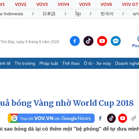
V1
VOV2
VOV3
VOV4
VOV5
VOV6
VOV GT
a Indonesia
/
日本語
/
ខ្មែរ
/
한국어
/
ພາ
Thứ Bảy, ngày 8 tháng 8 năm 2026
Po
inh tế
Thị trường
Pháp luật
Thể thao
Ô tô - Xe máy
Doanh nghi
Thế giới
Multimedia
K
Quan sát
Video
B
Cuộc sống đó đây
Ảnh
K
Hồ sơ
E-Magazine
 Quả bóng Vàng nhờ World Cup 2018
Infographic
Thể thao
Ô tô - Xe máy
D
i sao bóng đá lại có thêm một "bệ phóng" để tự đưa mìn
Bóng đá
Ô tô
T