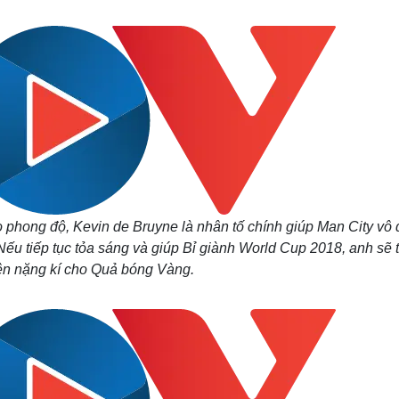
Lịch thi đấu bóng đá
Xe máy
Thế giới thể thao
Tư vấn
eSports
V
Hậu trường
Văn hóa
Giải trí
D
Sân khấu - Điện ảnh
Nghệ sĩ
Văn học
Thời trang
Âm nhạc
Sao Việt
c
Di sản
 phong độ, Kevin de Bruyne là nhân tố chính giúp Man City vô 
Nếu tiếp tục tỏa sáng và giúp Bỉ giành World Cup 2018, anh sẽ 
ên nặng kí cho Quả bóng Vàng.