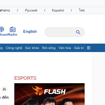
ສາລາວ
/
Русский
/
Español
/
ไทย
English
dcast
Radio
ệp
Công nghệ
Sức khỏe
Đời sống
Văn hóa
Giải trí
inh tế
Thị trường
ất động sản
Giá vàng
hởi nghiệp
Tiêu dùng
Tỷ giá
ESPORTS
Chứng khoán
Giá cà phê
oanh nghiệp
Công nghệ
h đến
hông tin doanh nghiệp
Sành điệu