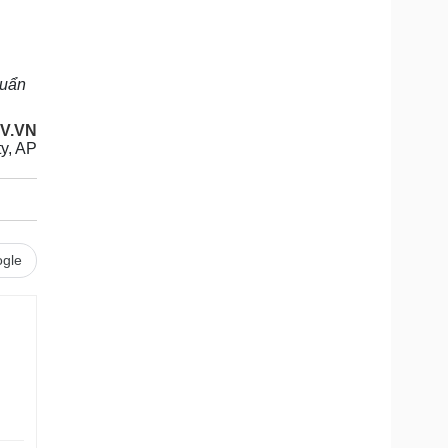
luẩn
OV.VN
ty, AP
gle
.