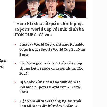
Doanh nghiệp 24h
Tin Công nghệ
Doanh nhân
Trải nghiệm
ì cộng đồng
Chuyển đổi số
Team Flash xuất quân chinh phục
u lịch
Podcast
eSports World Cup với mũi đinh ba
Tư vấn
Câu chuyện thời sự
HOK-PUBG-Cờ vua
Săn Tour
Đọc truyện đêm khuya
heck-in
Cửa sổ tình yêu
Chia tay World Cup, Cristiano Ronaldo
Kể chuyện cho bé
đồng hành eSports World Cup 2026 tại
Hạt giống tâm hồn
Paris
địch
Việt Nam giành vé trực tiếp vào vòng
trở
chung kết League of Legends tại ENC
2026
DJ Snake cùng dàn sao đình đám sẽ
mở màn eSports World Cup 2026 tại
Paris
Việt Nam All Stars thắng ngược Thái
Lan All Stars dịp kỷ niệm 8 năm FC