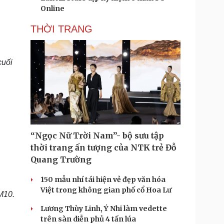
Online
THỜI TRANG
cuối
“Ngọc Nữ Trời Nam”- bộ sưu tập
thời trang ấn tượng của NTK trẻ Đỗ
Quang Trường
150 mẫu nhí tái hiện vẻ đẹp văn hóa
Việt trong không gian phố cổ Hoa Lư
M10.
Lương Thùy Linh, Ý Nhi làm vedette
trên sàn diễn phủ 4 tấn lúa