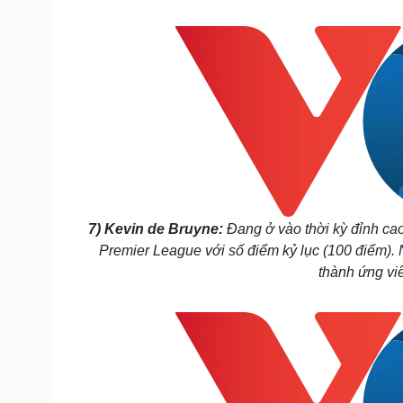
Tin nóng
Việt Nam
Tư vấn luật
Phân tích
Sức khỏe
Đời sống
Dinh dưỡng - món ngon
Nhà đẹp
Cây thuốc
Blog
Sản phụ khoa
Tình yêu - Gia đình
Nhi khoa
Nam khoa
Làm đẹp - giảm cân
7) Kevin de Bruyne:
Đang ở vào thời kỳ đỉnh cao
Phòng mạch online
Premier League với số điểm kỷ lục (100 điểm). 
Ăn sạch sống khỏe
thành ứng vi
Cải chính