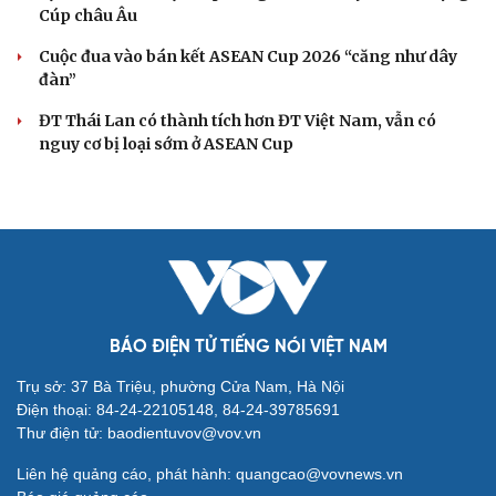
Lịch thi đấu và trực tiếp ASEAN Cup 2026 hôm nay 7/8:
Bán kết vẫy gọi ĐT Việt Nam
ĐT Việt Nam thiếu 5 trụ cột, cầu thủ Campuchia tươi rói
trên sân tập
Tin bóng đá 6-8: Nhân tố bí ẩn xuất hiện ở trận Việt Nam
vs Campuchia?
Lịch thi đấu V-League 2026/2027: HAGL đối đầu Nam
Định ngay ở trận ra quân
BÓNG ĐÁ QUỐC TẾ
Arsenal trước mùa giải Ngoại hạng Anh
2026/2027: Vị thế ĐKVĐ
Messi tỏa sáng rực rỡ ở lần đầu đá chính sau World Cup
2026
Lịch thi đấu và trực tiếp bóng đá hôm nay 6/8: Sôi động