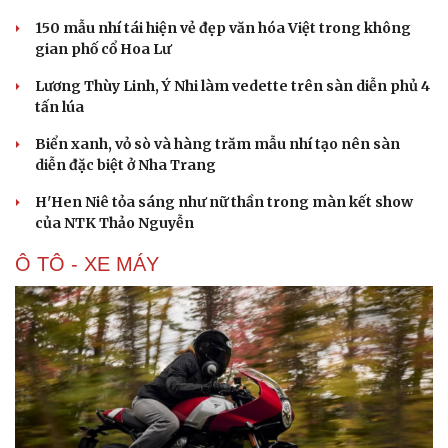
“Ngọc Nữ Trời Nam”- bộ sưu tập thời trang ấn
tượng của NTK trẻ Đỗ Quang Trường
150 mẫu nhí tái hiện vẻ đẹp văn hóa Việt trong không
gian phố cổ Hoa Lư
Lương Thùy Linh, Ý Nhi làm vedette trên sàn diễn phủ 4
tấn lúa
Biển xanh, vỏ sò và hàng trăm mẫu nhí tạo nên sàn
diễn đặc biệt ở Nha Trang
H'Hen Niê tỏa sáng như nữ thần trong màn kết show