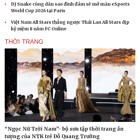
Team Flash xuất quân chinh phục eSports World
Cup với mũi đinh ba HOK-PUBG-Cờ vua
Chia tay World Cup, Cristiano Ronaldo đồng hành
eSports World Cup 2026 tại Paris
Việt Nam giành vé trực tiếp vào vòng chung kết League
of Legends tại ENC 2026
Văn hóa
Giải trí
DJ Snake cùng dàn sao đình đám sẽ mở màn eSports
Sân khấu - Điện ảnh
Nghệ sĩ
World Cup 2026 tại Paris
Văn học
Thời trang
Âm nhạc
Sao Việt
Việt Nam All Stars thắng ngược Thái Lan All Stars dịp
Di sản
kỷ niệm 8 năm FC Online
THỜI TRANG