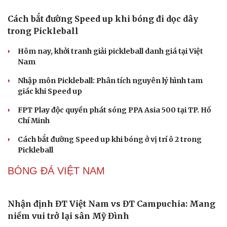
định an toàn PCCC nào?
"Huyền thoại" Mitsubishi Pajero tái sinh: Khung gầm
thang, sẵn sàng đấu Land Cruiser
Toyota tiếp tục là hãng xe bán chạy nhất thế giới, giữ
ngôi vương suốt 7 năm
PICKLEBALL