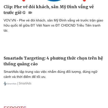
Clip: Phe vé đói khách, sân Mỹ Đình vắng vẻ
trước giờ G
VOV.VN - Phe vé đói khách, sân Mỹ Đình vắng vẻ trước trận giao
Sức khỏe
Đời sống
hữu quốc tế giữa ĐT Việt Nam vs ĐT CHDCND Triều Tiên tranh
Dinh dưỡng - món ngon
Nhà đẹp
tài.
Cây thuốc
Blog
Sản phụ khoa
Tình yêu - Gia đình
Nhi khoa
Nam khoa
Làm đẹp - giảm cân
Phòng mạch online
Ăn sạch sống khỏe