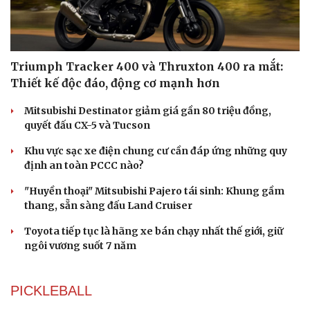
của NTK Thảo Nguyễn
Ô TÔ - XE MÁY
Du lịch
Podcast
Tư vấn
Câu chuyện thời sự
Triumph Tracker 400 và Thruxton 400 ra mắt:
Săn Tour
Đọc truyện đêm khuya
Thiết kế độc đáo, động cơ mạnh hơn
check-in
Cửa sổ tình yêu
Kể chuyện cho bé
Mitsubishi Destinator giảm giá gần 80 triệu đồng,
Hạt giống tâm hồn
quyết đấu CX-5 và Tucson
Khu vực sạc xe điện chung cư cần đáp ứng những quy