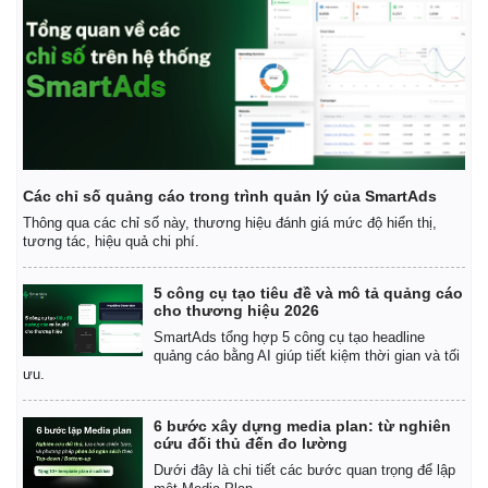
Các chỉ số quảng cáo trong trình quản lý của SmartAds
Thông qua các chỉ số này, thương hiệu đánh giá mức độ hiển thị,
tương tác, hiệu quả chi phí.
5 công cụ tạo tiêu đề và mô tả quảng cáo
cho thương hiệu 2026
SmartAds tổng hợp 5 công cụ tạo headline
quảng cáo bằng AI giúp tiết kiệm thời gian và tối
Kinh tế
Thị trường
ưu.
Bất động sản
Giá vàng
Khởi nghiệp
Tiêu dùng
6 bước xây dựng media plan: từ nghiên
Tỷ giá
cứu đối thủ đến đo lường
Chứng khoán
Dưới đây là chi tiết các bước quan trọng để lập
Giá cà phê