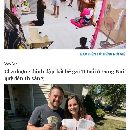
Pháp luật
Quân sự - Quốc phòng
Vụ án
Vũ khí
Tin nóng
Việt Nam