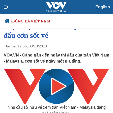
English
BÓNG ĐÁ VIỆT NAM
/
Trận Việt Nam - Malaysia: Bắt
đầu cơn sốt vé
Thứ Ba, 17:56, 08/10/2019
Chính trị
Xã hội
Đảng
Tin 24h
VOV.VN - Càng gần đến ngày thi đấu của trận Việt Nam
Tổ chức nhân sự
Dự báo thời tiết
- Malaysia, cơn sốt vé ngày một gia tăng.
Quốc hội
Giáo dục
Nhận diện sự thật
Dấu ấn VOV
Việc làm
Biển đảo
Nhu cầu sở hữu vé xem trận Việt Nam - Malaysia đang