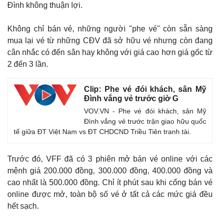
Đình không thuận lợi.
Không chỉ bán vé, những người "phe vé" còn sẵn sàng
mua lại vé từ những CĐV đã sở hữu vé nhưng còn đang
cân nhắc có đến sân hay không với giá cao hơn giá gốc từ
2 đến 3 lần.
Clip: Phe vé đói khách, sân Mỹ
Đình vắng vẻ trước giờ G
VOV.VN - Phe vé đói khách, sân Mỹ
Đình vắng vẻ trước trận giao hữu quốc
tế giữa ĐT Việt Nam vs ĐT CHDCND Triều Tiên tranh tài.
Thế giới
Multimedia
Quan sát
Video
Trước đó, VFF đã có 3 phiên mở bán vé online với các
Cuộc sống đó đây
Ảnh
mệnh giá 200.000 đồng, 300.000 đồng, 400.000 đồng và
Hồ sơ
E-Magazine
Infographic
cao nhất là 500.000 đồng. Chỉ ít phút sau khi cổng bán vé
online được mở, toàn bộ số vé ở tất cả các mức giá đều
hết sạch.