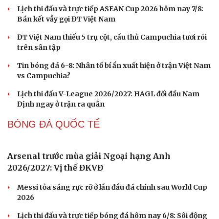
Cách bắt đường Speed up khi bóng đi dọc dây
trong Pickleball
Hôm nay, khởi tranh giải pickleball danh giá tại Việt
Nam
Nhập môn Pickleball: Phân tích nguyên lý hình tam
giác khi Speed up
FPT Play độc quyền phát sóng PPA Asia 500 tại TP. Hồ
Chí Minh
Cách bắt đường Speed up khi bóng ở vị trí ô 2 trong
Pickleball
BÓNG ĐÁ VIỆT NAM
Cải chính
Nhận định ĐT Việt Nam vs ĐT Campuchia: Mang
niềm vui trở lại sân Mỹ Đình