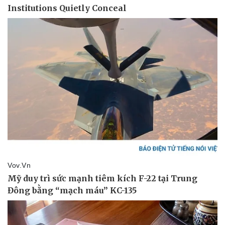
Bóng đá
Ô tô
Lịch thi đấu bóng đá
Xe máy
Thế giới thể thao
Tư vấn
eSports
Hậu trường