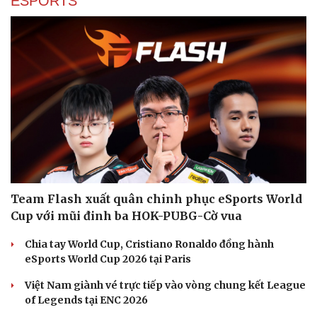
Smartads Targeting: 4 phương thức chọn trên hệ
thống quảng cáo
SmartAds tập trung vào việc nhắm đúng đối tượng, đúng ngữ
cảnh và thời điểm để tối ưu.
| SmartAds
ESPORTS