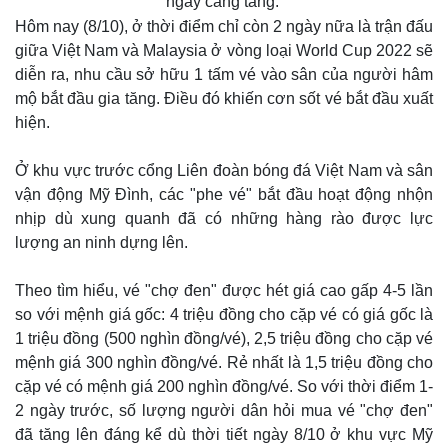
ngày càng tăng.
Hôm nay (8/10), ở thời điểm chỉ còn 2 ngày nữa là trận đấu
giữa Việt Nam và Malaysia ở vòng loại World Cup 2022 sẽ
diễn ra, nhu cầu sở hữu 1 tấm vé vào sân của người hâm
mộ bắt đầu gia tăng. Điều đó khiến cơn sốt vé bắt đầu xuất
hiện.
Ở khu vực trước cổng Liên đoàn bóng đá Việt Nam và sân
vận động Mỹ Đình, các "phe vé" bắt đầu hoạt động nhộn
nhịp dù xung quanh đã có những hàng rào được lực
lượng an ninh dựng lên.
Theo tìm hiểu, vé "chợ đen" được hét giá cao gấp 4-5 lần
so với mệnh giá gốc: 4 triệu đồng cho cặp vé có giá gốc là
1 triệu đồng (500 nghìn đồng/vé), 2,5 triệu đồng cho cặp vé
mệnh giá 300 nghìn đồng/vé. Rẻ nhất là 1,5 triệu đồng cho
cặp vé có mệnh giá 200 nghìn đồng/vé. So với thời điểm 1-
2 ngày trước, số lượng người dân hỏi mua vé "chợ đen"
đã tăng lên đáng kể dù thời tiết ngày 8/10 ở khu vực Mỹ