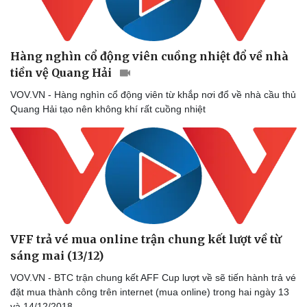
Doanh nghiệp
Công nghệ
Thông tin doanh nghiệp
Sành điệu
Hàng nghìn cổ động viên cuồng nhiệt đổ về nhà
Doanh nghiệp 24h
Tin Công nghệ
tiền vệ Quang Hải
Doanh nhân
Trải nghiệm
Vì cộng đồng
Chuyển đổi số
VOV.VN - Hàng nghìn cổ động viên từ khắp nơi đổ về nhà cầu thủ
Quang Hải tạo nên không khí rất cuồng nhiệt
VFF trả vé mua online trận chung kết lượt về từ
sáng mai (13/12)
VOV.VN - BTC trận chung kết AFF Cup lượt về sẽ tiến hành trả vé
đặt mua thành công trên internet (mua online) trong hai ngày 13
và 14/12/2018.