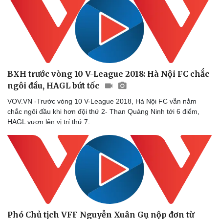
Nam khoa
Làm đẹp - giảm cân
Phòng mạch online
Ăn sạch sống khỏe
BXH trước vòng 10 V-League 2018: Hà Nội FC chắc
ngôi đầu, HAGL bứt tốc
VOV.VN -Trước vòng 10 V-League 2018, Hà Nội FC vẫn nắm
chắc ngôi đầu khi hơn đội thứ 2- Than Quảng Ninh tới 6 điểm,
HAGL vươn lên vị trí thứ 7.
Phó Chủ tịch VFF Nguyễn Xuân Gụ nộp đơn từ