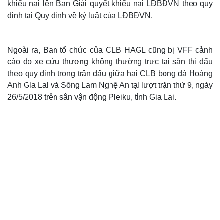
khiếu nại lên Ban Giải quyết khiếu nại LĐBĐVN theo quy
định tại Quy định về kỷ luật của LĐBĐVN.
Ngoài ra, Ban tổ chức của CLB HAGL cũng bị VFF cảnh
cáo do xe cứu thương không thường trực tại sân thi đấu
theo quy định trong trận đấu giữa hai CLB bóng đá Hoàng
Anh Gia Lai và Sông Lam Nghệ An tại lượt trận thứ 9, ngày
26/5/2018 trên sân vận động Pleiku, tỉnh Gia Lai.
Thế giới
Multimedia
Quan sát
Video
Cuộc sống đó đây
Ảnh
Hồ sơ
E-Magazine
Infographic