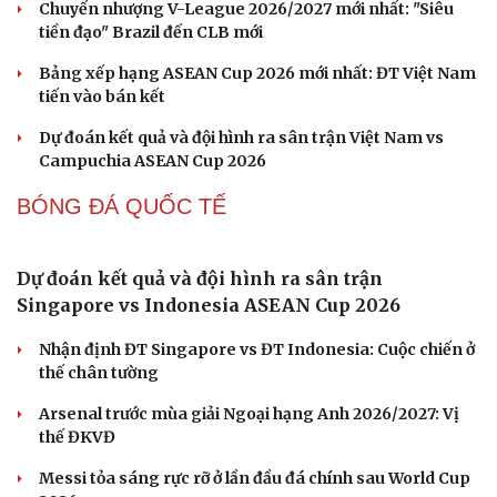
Cách bắt đường Speed up khi bóng đi dọc dây trong
Pickleball
Hôm nay, khởi tranh giải pickleball danh giá tại Việt
Nam
Nhập môn Pickleball: Phân tích nguyên lý hình tam
giác khi Speed up
FPT Play độc quyền phát sóng PPA Asia 500 tại TP. Hồ
Chí Minh
BÓNG ĐÁ VIỆT NAM
Link xem trực tiếp Việt Nam vs Campuchia vòng
bảng ASEAN Cup
Quang Hải có duyên đặc biệt với cặp đấu ĐT Việt Nam vs
ĐT Campuchia
Chuyển nhượng V-League 2026/2027 mới nhất: "Siêu