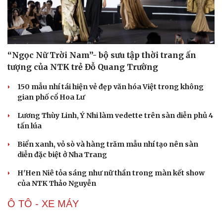
“Ngọc Nữ Trời Nam”- bộ sưu tập thời trang ấn
tượng của NTK trẻ Đỗ Quang Trường
Du lịch
Podcast
150 mẫu nhí tái hiện vẻ đẹp văn hóa Việt trong không
Tư vấn
Câu chuyện thời s
gian phố cổ Hoa Lư
Săn Tour
Đọc truyện đêm kh
check-in
Cửa sổ tình yêu
Lương Thùy Linh, Ý Nhi làm vedette trên sàn diễn phủ 4
Kể chuyện cho bé
tấn lúa
Hạt giống tâm hồn
Biển xanh, vỏ sò và hàng trăm mẫu nhí tạo nên sàn
diễn đặc biệt ở Nha Trang
H'Hen Niê tỏa sáng như nữ thần trong màn kết show
của NTK Thảo Nguyễn
Ô TÔ - XE MÁY