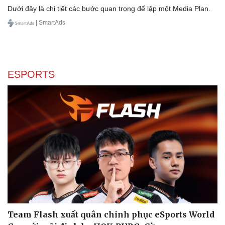
Dưới đây là chi tiết các bước quan trọng để lập một Media Plan.
| SmartAds
Văn hóa
Giải trí
Sân khấu - Điện ảnh
Nghệ sĩ
Văn học
Thời trang
Âm nhạc
Sao Việt
ESPORTS
Di sản
Team Flash xuất quân chinh phục eSports World