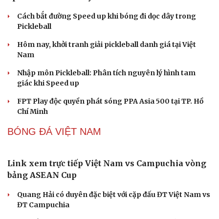
"Huyền thoại" Mitsubishi Pajero tái sinh: Khung gầm
thang, sẵn sàng đấu Land Cruiser
PICKLEBALL
Cải chính
Nhập môn Pickleball: Hướng dẫn kỹ thuật Speed
up Backhand hai tay