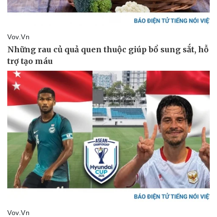
Pháp luật
Quân sự - Quốc p
Vụ án
Vũ khí
Tin nóng
Việt Nam
Tư vấn luật
Phân tích