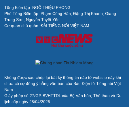
Lịch thi đấu và trực tiếp bóng đá hôm nay 6/8: Sôi động
Cúp châu Âu
BÁO ĐIỆN TỬ TIẾNG NÓI VIỆT NAM
Trụ sở: 37 Bà Triệu, phường Cửa Nam, Hà Nội
Điện thoại: 84-24-22105148, 84-24-39785691
Thư điện tử: baodientuvov@vov.vn
Liên hệ quảng cáo, phát hành: quangcao@vovnews.vn
Báo giá quảng cáo
Báo in
xuất bản thứ Năm hàng tuần