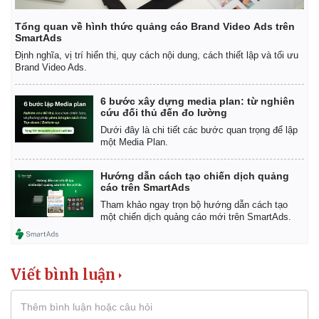
Khởi nghiệp
Tiêu dùng
Tỷ giá
Tổng quan về hình thức quảng cáo Brand Video Ads trên
Chứng khoán
SmartAds
Giá cà phê
Định nghĩa, vị trí hiển thị, quy cách nội dung, cách thiết lập và tối ưu
Brand Video Ads.
6 bước xây dựng media plan: từ nghiên
cứu đối thủ đến đo lường
Dưới đây là chi tiết các bước quan trọng để lập
một Media Plan.
Hướng dẫn cách tạo chiến dịch quảng
cáo trên SmartAds
Tham khảo ngay trọn bộ hướng dẫn cách tạo
một chiến dịch quảng cáo mới trên SmartAds.
Viết bình luận