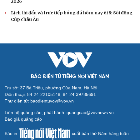
tiền đạo" Brazil đến CLB mới
Bảng xếp hạng ASEAN Cup 2026 mới nhất: ĐT Việt Nam
tiến vào bán kết
Dự đoán kết quả và đội hình ra sân trận Việt Nam vs
Campuchia ASEAN Cup 2026
BÓNG ĐÁ QUỐC TẾ
Dự đoán kết quả và đội hình ra sân trận
Singapore vs Indonesia ASEAN Cup 2026
Nhận định ĐT Singapore vs ĐT Indonesia: Cuộc chiến ở
thế chân tường
Arsenal trước mùa giải Ngoại hạng Anh 2026/2027: Vị
thế ĐKVĐ
Messi tỏa sáng rực rỡ ở lần đầu đá chính sau World Cup
2026