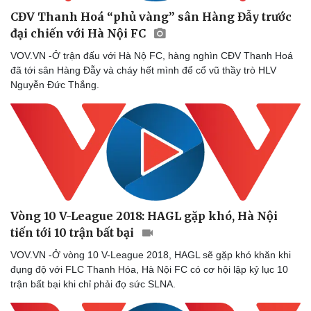
CĐV Thanh Hoá “phủ vàng” sân Hàng Đẫy trước
đại chiến với Hà Nội FC
VOV.VN -Ở trận đấu với Hà Nộ FC, hàng nghìn CĐV Thanh Hoá
đã tới sân Hàng Đẫy và cháy hết mình để cổ vũ thầy trò HLV
Nguyễn Đức Thắng.
Vòng 10 V-League 2018: HAGL gặp khó, Hà Nội
tiến tới 10 trận bất bại
Sức khỏe
Đời sống
Dinh dưỡng - món ngon
Nhà đẹp
VOV.VN -Ở vòng 10 V-League 2018, HAGL sẽ gặp khó khăn khi
Cây thuốc
Blog
đụng độ với FLC Thanh Hóa, Hà Nội FC có cơ hội lập kỷ lục 10
Sản phụ khoa
Tình yêu - Gia đìn
trận bất bại khi chỉ phải đọ sức SLNA.
Nhi khoa