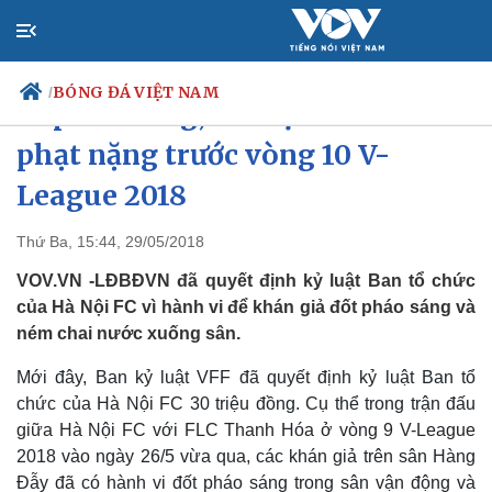
BÓNG ĐÁ VIỆT NAM
/
Vì pháo sáng, Hà Nội FC lãnh án
phạt nặng trước vòng 10 V-
League 2018
Chính trị
Xã hội
Đảng
Tin 24h
Thứ Ba, 15:44, 29/05/2018
Tổ chức nhân sự
Dự báo thời tiết
VOV.VN -LĐBĐVN đã quyết định kỷ luật Ban tổ chức
Quốc hội
Giáo dục
Nhận diện sự thật
Dấu ấn VOV
của Hà Nội FC vì hành vi để khán giả đốt pháo sáng và
Việc làm
ném chai nước xuống sân.
Biển đảo
Mới đây, Ban kỷ luật VFF đã quyết định kỷ luật Ban tổ
chức của Hà Nội FC 30 triệu đồng. Cụ thể trong trận đấu
giữa Hà Nội FC với FLC Thanh Hóa ở vòng 9 V-League
2018 vào ngày 26/5 vừa qua, các khán giả trên sân Hàng
Đẫy đã có hành vi đốt pháo sáng trong sân vận động và