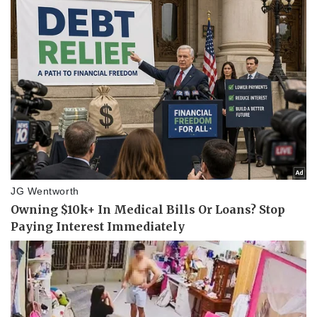
Thể thao
Ô tô - Xe máy
Bóng đá
Ô tô
Lịch thi đấu bóng đá
Xe máy
Thế giới thể thao
Tư vấn
eSports
Hậu trường