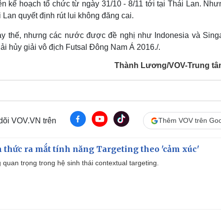
 kế hoạch tổ chức từ ngày 31/10 - 8/11 tới tại Thái Lan. Như
an quyết định rút lui không đăng cai.
thay thế, nhưng các nước được đề nghị như Indonesia và Sing
ải hủy giải vô địch Futsal Đông Nam Á 2016./.
Thành Lương/VOV-Trung tâ
 dõi VOV.VN trên
Thêm VOV trên Goo
thức ra mắt tính năng Targeting theo 'cảm xúc'
quan trọng trong hệ sinh thái contextual targeting.