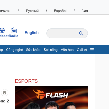
ສາລາວ
/
Русский
/
Español
/
ไทย
English
dcast
Radio
ệp
Công nghệ
Sức khỏe
Đời sống
Văn hóa
Giải trí
inh tế
Thị trường
ất động sản
Giá vàng
hởi nghiệp
Tiêu dùng
Tỷ giá
ESPORTS
Chứng khoán
Giá cà phê
oanh nghiệp
Công nghệ
ong 2
hông tin doanh nghiệp
Sành điệu