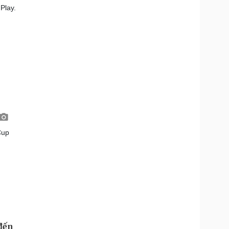
Play.
Cup
 đến