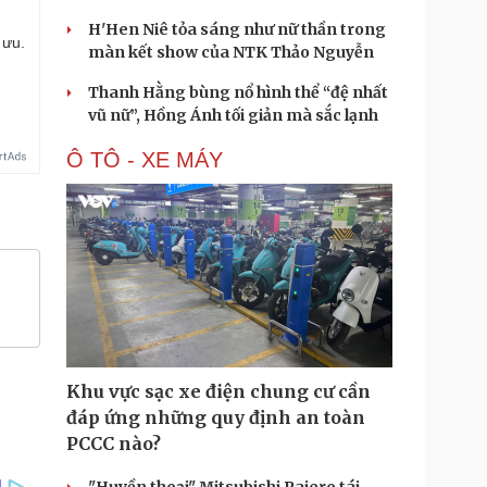
H'Hen Niê tỏa sáng như nữ thần trong
 ưu.
màn kết show của NTK Thảo Nguyễn
Thanh Hằng bùng nổ hình thể “đệ nhất
vũ nữ”, Hồng Ánh tối giản mà sắc lạnh
Ô TÔ - XE MÁY
Khu vực sạc xe điện chung cư cần
đáp ứng những quy định an toàn
PCCC nào?