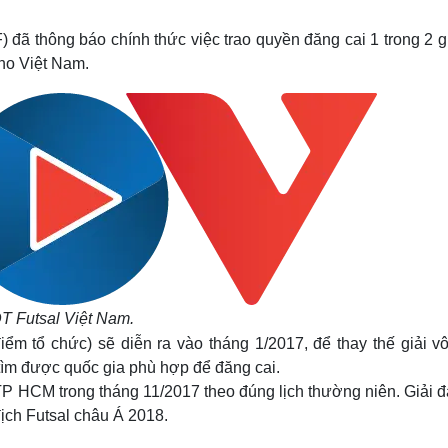
Lịch thi đấu bóng đá
Xe máy
Thế giới thể thao
Tư vấn
ã thông báo chính thức việc trao quyền đăng cai 1 trong 2 gi
eSports
V
cho Việt Nam.
Hậu trường
Văn hóa
Giải trí
D
Sân khấu - Điện ảnh
Nghệ sĩ
Văn học
Thời trang
Âm nhạc
Sao Việt
c
Di sản
T Futsal Việt Nam
.
iểm tổ chức) sẽ diễn ra vào tháng 1/2017, để thay thế giải vô
tìm được quốc gia phù hợp để đăng cai.
 TP HCM trong tháng 11/2017 theo đúng lịch thường niên. Giải đ
ịch Futsal châu Á 2018.