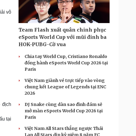
Doanh nghiệp 24h
Tin Công nghệ
Doanh nhân
Trải nghiệm
ải vô
ì cộng đồng
Chuyển đổi số
Team Flash xuất quân chinh phục
u lịch
Podcast
eSports World Cup với mũi đinh ba
Tư vấn
Câu chuyện thời sự
HOK-PUBG-Cờ vua
Săn Tour
Đọc truyện đêm khuya
heck-in
Cửa sổ tình yêu
Chia tay World Cup, Cristiano Ronaldo
Kể chuyện cho bé
đồng hành eSports World Cup 2026 tại
Hạt giống tâm hồn
Paris
Việt Nam giành vé trực tiếp vào vòng
chung kết League of Legends tại ENC
2026
 địch
DJ Snake cùng dàn sao đình đám sẽ
mở màn eSports World Cup 2026 tại
Paris
ấu tại
Việt Nam All Stars thắng ngược Thái
Lan All Stars dịp kỷ niệm 8 năm FC