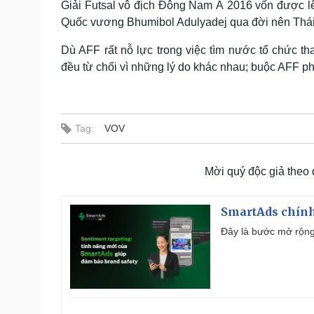
Giải Futsal vô địch Đông Nam Á 2016 vốn được lên
Quốc vương Bhumibol Adulyadej qua đời nên Thái L
Dù AFF rất nỗ lực trong việc tìm nước tổ chức 
đều từ chối vì những lý do khác nhau; buộc AFF ph
Tag:
VOV
Mời quý độc giả theo
SmartAds chính 
Đây là bước mở rộng 