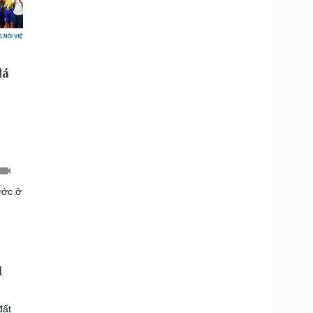
ước ở
l
đất