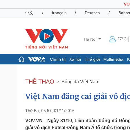
VO
中文
/
français
/
Deutsch
/
Bahas
27°C
Hà Nội
Chính trị
Xã hội
Thế giới
Multimedia
K
Chính trị
Xã hội
Đảng
Tin 24h
THỂ THAO
Bóng đá Việt Nam
Tổ chức nhân sự
Dự báo thời tiết
Quốc hội
Giáo dục
Việt Nam đăng cai giải vô đ
Nhận diện sự thật
Dấu ấn VOV
Việc làm
Biển đảo
Thứ Ba, 05:57, 01/11/2016
Pháp luật
Quân sự - Quốc phòng
VOV.VN - Ngày 31/10, Liên đoàn bóng đá Đông
Vụ án
Vũ khí
giải vô địch Futsal Đông Nam Á tổ chức trong 