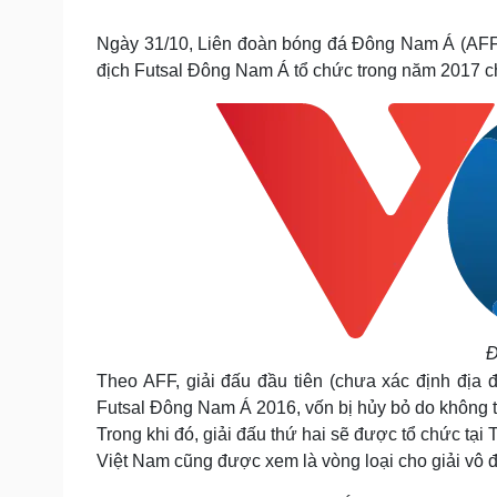
Tin nóng
Việt Nam
Tư vấn luật
Phân tích
Ngày 31/10, Liên đoàn bóng đá Đông Nam Á (AFF) đ
địch Futsal Đông Nam Á tổ chức trong năm 2017 
Sức khỏe
Đời sống
Dinh dưỡng - món ngon
Nhà đẹp
Cây thuốc
Blog
Sản phụ khoa
Tình yêu - Gia đình
Nhi khoa
Nam khoa
Làm đẹp - giảm cân
Phòng mạch online
Ăn sạch sống khỏe
Cải chính
Đ
Theo AFF, giải đấu đầu tiên (chưa xác định địa đ
Futsal Đông Nam Á 2016, vốn bị hủy bỏ do không 
Trong khi đó, giải đấu thứ hai sẽ được tổ chức tại
Việt Nam cũng được xem là vòng loại cho giải vô đ