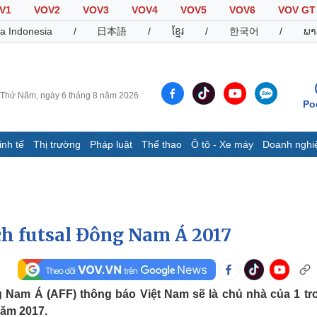
V1
VOV2
VOV3
VOV4
VOV5
VOV6
VOV GT
a Indonesia
/
日本語
/
ខ្មែរ
/
한국어
/
ພາ
Thứ Năm, ngày 6 tháng 8 năm 2026
Po
inh tế
Thị trường
Pháp luật
Thể thao
Ô tô - Xe máy
Doanh nghi
Thế giới
Multimedia
K
Quan sát
Video
B
Cuộc sống đó đây
Ảnh
K
Hồ sơ
E-Magazine
ịch futsal Đông Nam Á 2017
Infographic
Thể thao
Ô tô - Xe máy
D
 Nam Á (AFF) thông báo Việt Nam sẽ là chủ nhà của 1 tr
Bóng đá
Ô tô
T
năm 2017.