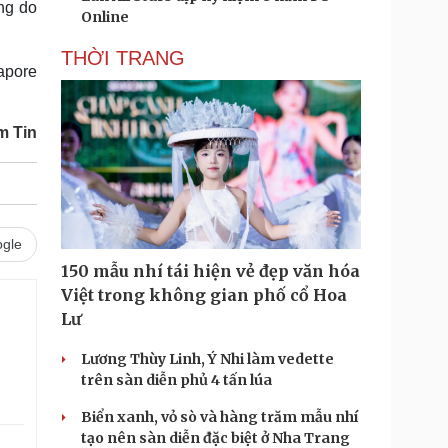
ng do
Online
THỜI TRANG
apore
m Tin
gle
150 mẫu nhí tái hiện vẻ đẹp văn hóa
Việt trong không gian phố cổ Hoa
Lư
Lương Thùy Linh, Ý Nhi làm vedette
trên sàn diễn phủ 4 tấn lúa
Biển xanh, vỏ sò và hàng trăm mẫu nhí
tạo nên sàn diễn đặc biệt ở Nha Trang