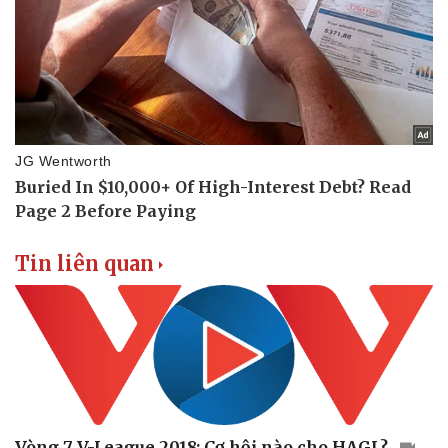
Doanh nghiệp
Công nghệ
Thông tin doanh nghiệp
Sành điệu
Doanh nghiệp 24h
Tin Công nghệ
Doanh nhân
Trải nghiệm
Vì cộng đồng
Chuyển đổi số
Tin liên quan
Vòng 7 V-League 2018: Cơ hội nào cho HAGL?