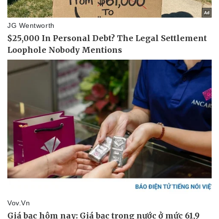
Thể thao
Ô tô - Xe máy
Bóng đá
Ô tô
Lịch thi đấu bóng đá
Xe máy
Thế giới thể thao
Tư vấn
eSports
Hậu trường