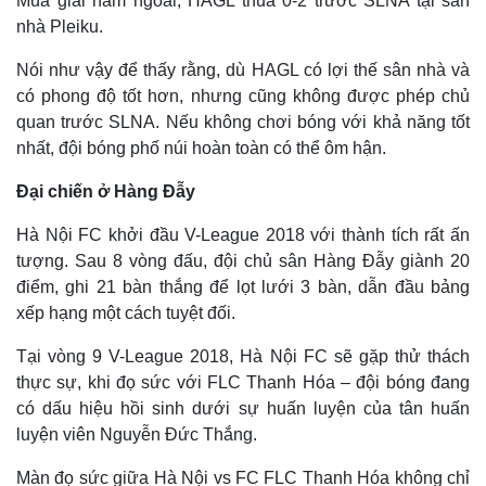
Mùa giải năm ngoái, HAGL thua 0-2 trước SLNA tại sân
nhà Pleiku.
Nói như vậy để thấy rằng, dù HAGL có lợi thế sân nhà và
có phong độ tốt hơn, nhưng cũng không được phép chủ
quan trước SLNA. Nếu không chơi bóng với khả năng tốt
nhất, đội bóng phố núi hoàn toàn có thể ôm hận.
Đại chiến ở Hàng Đẫy
Hà Nội FC khởi đầu V-League 2018 với thành tích rất ấn
tượng. Sau 8 vòng đấu, đội chủ sân Hàng Đẫy giành 20
điểm, ghi 21 bàn thắng để lọt lưới 3 bàn, dẫn đầu bảng
xếp hạng một cách tuyệt đối.
Tại vòng 9 V-League 2018, Hà Nội FC sẽ gặp thử thách
thực sự, khi đọ sức với FLC Thanh Hóa – đội bóng đang
có dấu hiệu hồi sinh dưới sự huấn luyện của tân huấn
luyện viên Nguyễn Đức Thắng.
Màn đọ sức giữa Hà Nội vs FC FLC Thanh Hóa không chỉ