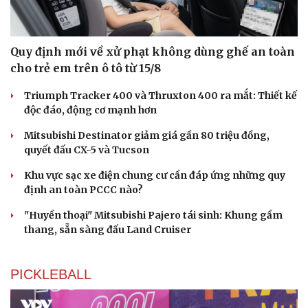
Quy định mới về xử phạt không dùng ghế an toàn
cho trẻ em trên ô tô từ 15/8
Triumph Tracker 400 và Thruxton 400 ra mắt: Thiết kế
độc đáo, động cơ mạnh hơn
Mitsubishi Destinator giảm giá gần 80 triệu đồng,
Du lịch
Podcast
quyết đấu CX-5 và Tucson
Tư vấn
Câu chuyện thời s
Khu vực sạc xe điện chung cư cần đáp ứng những quy
Săn Tour
Đọc truyện đêm kh
định an toàn PCCC nào?
check-in
Cửa sổ tình yêu
Kể chuyện cho bé
"Huyền thoại" Mitsubishi Pajero tái sinh: Khung gầm
Hạt giống tâm hồn
thang, sẵn sàng đấu Land Cruiser
PICKLEBALL