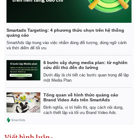
Smartads Targeting: 4 phương thức chọn trên hệ thống
quảng cáo
SmartAds tập trung vào việc nhắm đúng đối tượng, đúng ngữ cảnh
và thời điểm để tối ưu.
6 bước xây dựng media plan: từ nghiên
cứu đối thủ đến đo lường
Dưới đây là chi tiết các bước quan trọng để lập
một Media Plan.
Tổng quan về hình thức quảng cáo
Pháp luật
Quân sự - Quốc p
Brand Video Ads trên SmartAds
Vụ án
Vũ khí
Định nghĩa, vị trí hiển thị, quy cách nội dung,
cách thiết lập và tối ưu Brand Video Ads.
Tin nóng
Việt Nam
Tư vấn luật
Phân tích
Viết bình luận