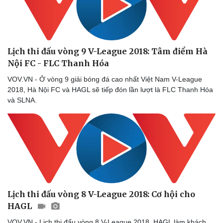
Lịch thi đấu vòng 9 V-League 2018: Tâm điểm Hà
Nội FC - FLC Thanh Hóa
VOV.VN - Ở vòng 9 giải bóng đá cao nhất Việt Nam V-League
2018, Hà Nội FC và HAGL sẽ tiếp đón lần lượt là FLC Thanh Hóa
và SLNA.
Sức khỏe
Đời sống
Lịch thi đấu vòng 8 V-League 2018: Cơ hội cho
HAGL
Dinh dưỡng - món ngon
Nhà đẹp
Cây thuốc
Blog
VOV.VN - Lịch thi đấu vòng 8 V-League 2018, HAGL làm khách