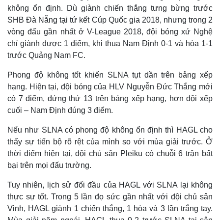
không ổn định. Dù giành chiến thắng tưng bừng trước
SHB Đà Nẵng tại tứ kết Cúp Quốc gia 2018, nhưng trong 2
vòng đấu gần nhất ở V-League 2018, đội bóng xứ Nghệ
chỉ giành được 1 điểm, khi thua Nam Định 0-1 và hòa 1-1
Thế giới
Multimedia
trước Quảng Nam FC.
Quan sát
Video
Cuộc sống đó đây
Ảnh
Phong độ không tốt khiến SLNA tụt dần trên bảng xếp
Hồ sơ
E-Magazine
hạng. Hiện tại, đội bóng của HLV Nguyễn Đức Thắng mới
Infographic
có 7 điểm, đứng thứ 13 trên bảng xếp hạng, hơn đội xếp
cuối – Nam Định đúng 3 điểm.
Nếu như SLNA có phong độ không ổn định thì HAGL cho
thấy sự tiến bộ rõ rệt của mình so với mùa giải trước. Ở
thời điểm hiện tại, đội chủ sân Pleiku có chuỗi 6 trận bất
bại trên mọi đấu trường.
Tuy nhiên, lịch sử đối đầu của HAGL với SLNA lại không
thực sự tốt. Trong 5 lần đọ sức gần nhất với đội chủ sân
Vinh, HAGL giành 1 chiến thắng, 1 hòa và 3 lần trắng tay.