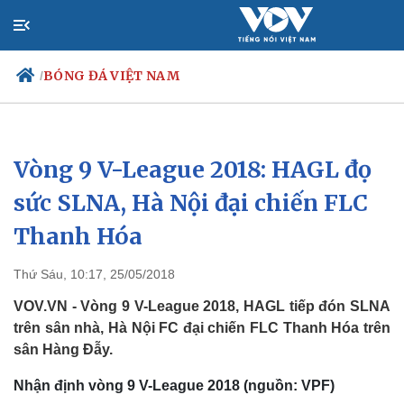
BÓNG ĐÁ VIỆT NAM
/
Vòng 9 V-League 2018: HAGL đọ
Chính trị
Xã hội
Đảng
Tin 24h
sức SLNA, Hà Nội đại chiến FLC
Tổ chức nhân sự
Dự báo thời tiết
Thanh Hóa
Quốc hội
Giáo dục
Nhận diện sự thật
Dấu ấn VOV
Việc làm
Thứ Sáu, 10:17, 25/05/2018
Biển đảo
VOV.VN - Vòng 9 V-League 2018, HAGL tiếp đón SLNA
trên sân nhà, Hà Nội FC đại chiến FLC Thanh Hóa trên
sân Hàng Đẫy.
Nhận định vòng 9 V-League 2018 (nguồn: VPF)