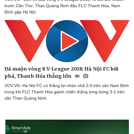
Sản phụ khoa
Tình yêu - Gia đìn
trước Cần Thơ, Than Quảng Ninh đấu FLC Thanh Hóa, Nam
Nhi khoa
Định gặp Hà Nội.
Nam khoa
Làm đẹp - giảm cân
Phòng mạch online
Ăn sạch sống khỏe
Đá muộn vòng 8 V-League 2018: Hà Nội FC bứt
phá, Thanh Hóa thắng lớn
VOV.VN -Hà Nội FC có thắng lợi nhàn nhã 2-0 trên sân Nam Định
trong khi FLC Thanh Hóa giành chiến thắng tưng bừng 3-1 trên
sân Than Quảng Ninh.