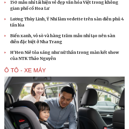
150 mẫu nhí tái hiện vẻ đẹp văn hóa Việt trong không
gian phố cổ Hoa Lư
Lương Thùy Linh, Ý Nhi làm vedette trên sàn diễn phủ 4
tấn lúa
Biển xanh, vỏ sò và hàng trăm mẫu nhí tạo nên sàn
diễn đặc biệt ở Nha Trang
H'Hen Niê tỏa sáng như nữ thần trong màn kết show
của NTK Thảo Nguyễn
Ô TÔ - XE MÁY