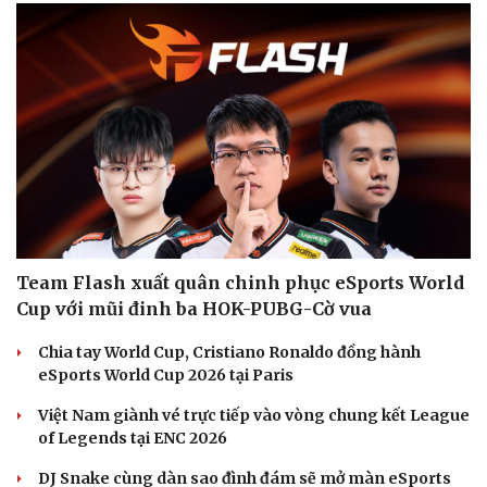
Team Flash xuất quân chinh phục eSports World
Cup với mũi đinh ba HOK-PUBG-Cờ vua
Chia tay World Cup, Cristiano Ronaldo đồng hành
Văn hóa
Giải trí
eSports World Cup 2026 tại Paris
Sân khấu - Điện ảnh
Nghệ sĩ
Việt Nam giành vé trực tiếp vào vòng chung kết League
Văn học
Thời trang
of Legends tại ENC 2026
Âm nhạc
Sao Việt
Di sản
DJ Snake cùng dàn sao đình đám sẽ mở màn eSports