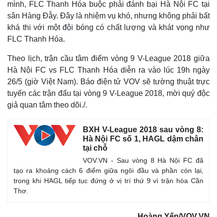
Bất động sản
Giá vàng
mình, FLC Thanh Hóa buộc phải đánh bại Hà Nội FC tại
Khởi nghiệp
Tiêu dùng
sân Hàng Đẫy. Đây là nhiệm vụ khó, nhưng không phải bất
Tỷ giá
khá thi với một đội bóng có chất lượng và khát vọng như
Chứng khoán
FLC Thanh Hóa.
Giá cà phê
Theo lịch, trận cầu tâm điểm vòng 9 V-League 2018 giữa
Hà Nội FC vs FLC Thanh Hóa diễn ra vào lúc 19h ngày
26/5 (giờ Việt Nam). Báo điện tử VOV sẽ tường thuật trực
tuyến các trận đấu tại vòng 9 V-League 2018, mời quý độc
giả quan tâm theo dõi./.
BXH V-League 2018 sau vòng 8:
Hà Nội FC số 1, HAGL dậm chân
tại chỗ
VOV.VN - Sau vòng 8 Hà Nội FC đã
tạo ra khoảng cách 6 điểm giữa ngôi đầu và phần còn lại,
trong khi HAGL tiếp tục đứng ở vị trí thứ 9 vì trận hòa Cần
Thơ.
Hoàng Yến/VOV.VN