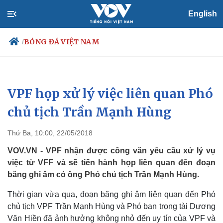
English
BÓNG ĐÁ VIỆT NAM
/
VPF họp xử lý việc liên quan Phó
Chính trị
Xã hội
Đảng
Tin 24h
chủ tịch Trần Mạnh Hùng
Tổ chức nhân sự
Dự báo thời tiết
Quốc hội
Giáo dục
Thứ Ba, 10:00, 22/05/2018
Nhận diện sự thật
Dấu ấn VOV
Việc làm
VOV.VN - VPF nhận được công văn yêu cầu xử lý vụ
Biển đảo
việc từ VFF và sẽ tiến hành họp liên quan đến đoạn
băng ghi âm có ông Phó chủ tịch Trần Mạnh Hùng.
Thời gian vừa qua, đoạn băng ghi âm liên quan đến Phó
chủ tịch VPF Trần Mạnh Hùng và Phó ban trọng tài Dương
Văn Hiền đã ảnh hưởng không nhỏ đến uy tín của VPF và