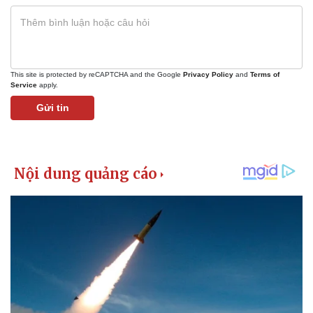
Bất động sản
Giá vàng
Khởi nghiệp
Tiêu dùng
Tỷ giá
Chứng khoán
Giá cà phê
This site is protected by reCAPTCHA and the Google
Privacy Policy
and
Terms of
Service
apply.
Gửi tin