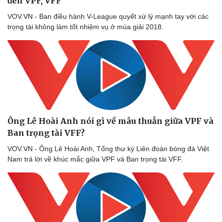
đến VPF, VFF“
VOV.VN - Ban điều hành V-League quyết xử lý mạnh tay với các
trọng tài không làm tốt nhiệm vụ ở mùa giải 2018.
Ông Lê Hoài Anh nói gì về mâu thuẫn giữa VPF và
Ban trọng tài VFF?
VOV.VN - Ông Lê Hoài Anh, Tổng thư ký Liên đoàn bóng đá Việt
Doanh nghiệp
Công nghệ
Nam trả lời về khúc mắc giữa VPF và Ban trọng tài VFF.
Thông tin doanh nghiệp
Sành điệu
Doanh nghiệp 24h
Tin Công nghệ
Doanh nhân
Trải nghiệm
Vì cộng đồng
Chuyển đổi số