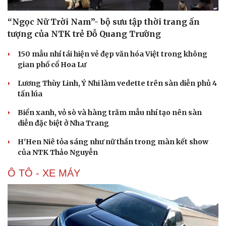
“Ngọc Nữ Trời Nam”- bộ sưu tập thời trang ấn
tượng của NTK trẻ Đỗ Quang Trường
150 mẫu nhí tái hiện vẻ đẹp văn hóa Việt trong không
gian phố cổ Hoa Lư
Văn hóa
Giải trí
Lương Thùy Linh, Ý Nhi làm vedette trên sàn diễn phủ 4
Sân khấu - Điện ảnh
Nghệ sĩ
tấn lúa
Văn học
Thời trang
Âm nhạc
Sao Việt
Biển xanh, vỏ sò và hàng trăm mẫu nhí tạo nên sàn
Di sản
diễn đặc biệt ở Nha Trang
H'Hen Niê tỏa sáng như nữ thần trong màn kết show
của NTK Thảo Nguyễn
Ô TÔ - XE MÁY