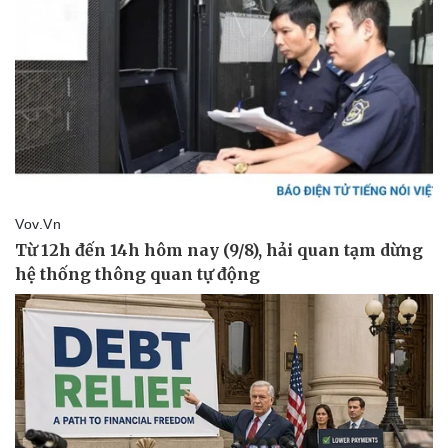
Thể thao
Ô tô - Xe máy
Bóng đá
Ô tô
Lịch thi đấu bóng đá
Xe máy
Thế giới thể thao
Tư vấn
eSports
Hậu trường