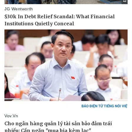
Pháp luật
Quân sự - Quốc phòng
Vụ án
Vũ khí
Tin nóng
Việt Nam
Tư vấn luật
Phân tích