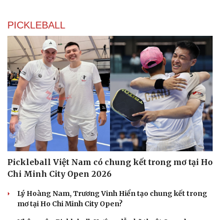
PICKLEBALL
Du lịch
Podcast
Tư vấn
Câu chuyện thời sự
Săn Tour
Đọc truyện đêm khuya
check-in
Cửa sổ tình yêu
Pickleball Việt Nam có chung kết trong mơ tại Ho
Kể chuyện cho bé
Chi Minh City Open 2026
Hạt giống tâm hồn
Lý Hoàng Nam, Trương Vinh Hiển tạo chung kết trong
mơ tại Ho Chi Minh City Open?