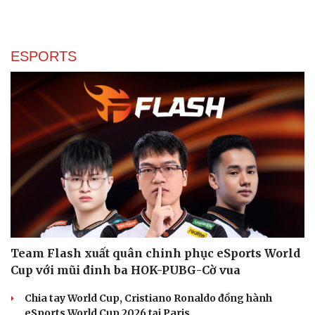
Cây thuốc
Blog
Sản phụ khoa
Tình yêu - Gia đình
Nhi khoa
Nam khoa
ESPORTS
Làm đẹp - giảm cân
Phòng mạch online
Ăn sạch sống khỏe
Team Flash xuất quân chinh phục eSports World
Cup với mũi đinh ba HOK-PUBG-Cờ vua
Chia tay World Cup, Cristiano Ronaldo đồng hành
eSports World Cup 2026 tại Paris