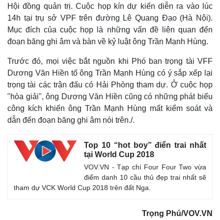
Hội đồng quản trị. Cuộc họp kín dự kiến diễn ra vào lúc
14h tại trụ sở VPF trên đường Lê Quang Đạo (Hà Nội).
Mục đích của cuộc họp là những vấn đề liên quan đến
đoạn băng ghi âm và bàn về kỷ luật ông Trần Mạnh Hùng.
Trước đó, mọi việc bắt nguồn khi Phó ban trọng tài VFF
Dương Văn Hiền tố ông Trần Mạnh Hùng có ý sắp xếp lại
trọng tài các trận đấu có Hải Phòng tham dự. Ở cuộc họp
"hòa giải", ông Dương Văn Hiền cũng có những phát biểu
công kích khiến ông Trần Mạnh Hùng mất kiểm soát và
dẫn đến đoạn băng ghi âm nói trên./.
Top 10 “hot boy” điển trai nhất
tại World Cup 2018
Thế giới
Multimedia
VOV.VN - Tạp chí Four Four Two vừa
Quan sát
Video
điểm danh 10 cầu thủ đẹp trai nhất sẽ
Cuộc sống đó đây
Ảnh
tham dự VCK World Cup 2018 trên đất Nga.
Hồ sơ
E-Magazine
Infographic
Trọng Phú/VOV.VN