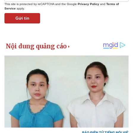
This site is protected by reCAPTCHA and the Google
Privacy Policy
and
Terms of
Service
apply.
Gửi tin
Kinh tế
Thị trường
Bất động sản
Giá vàng
Khởi nghiệp
Tiêu dùng
Tỷ giá
Chứng khoán
Giá cà phê