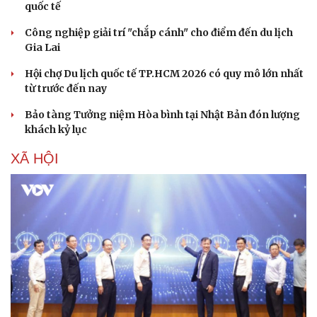
quốc tế
Công nghiệp giải trí "chắp cánh" cho điểm đến du lịch
Gia Lai
Hội chợ Du lịch quốc tế TP.HCM 2026 có quy mô lớn nhất
từ trước đến nay
Bảo tàng Tưởng niệm Hòa bình tại Nhật Bản đón lượng
khách kỷ lục
XÃ HỘI
Văn hóa
Giải trí
Sân khấu - Điện ảnh
Nghệ sĩ
Văn học
Thời trang
Âm nhạc
Sao Việt
Di sản