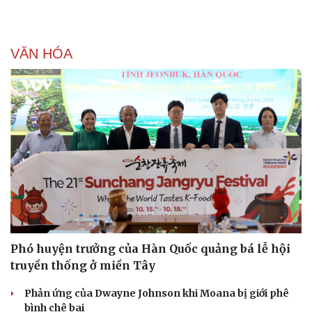
VĂN HÓA
Doanh nghiệp
Công nghệ
Thông tin doanh nghiệp
Sành điệu
Doanh nghiệp 24h
Tin Công nghệ
Doanh nhân
Trải nghiệm
Vì cộng đồng
Chuyển đổi số
Phó huyện trưởng của Hàn Quốc quảng bá lễ hội
truyền thống ở miền Tây
Phản ứng của Dwayne Johnson khi Moana bị giới phê
bình chê bai