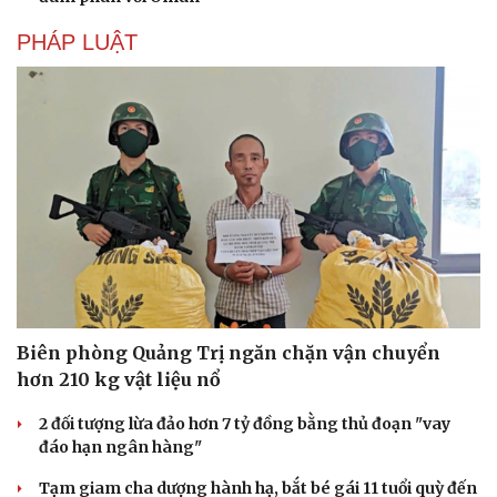
PHÁP LUẬT
Du lịch
Podcast
Tư vấn
Câu chuyện thời sự
Săn Tour
Đọc truyện đêm khuya
Biên phòng Quảng Trị ngăn chặn vận chuyển
check-in
Cửa sổ tình yêu
hơn 210 kg vật liệu nổ
Kể chuyện cho bé
Hạt giống tâm hồn
2 đối tượng lừa đảo hơn 7 tỷ đồng bằng thủ đoạn "vay
đáo hạn ngân hàng"
Tạm giam cha dượng hành hạ, bắt bé gái 11 tuổi quỳ đến