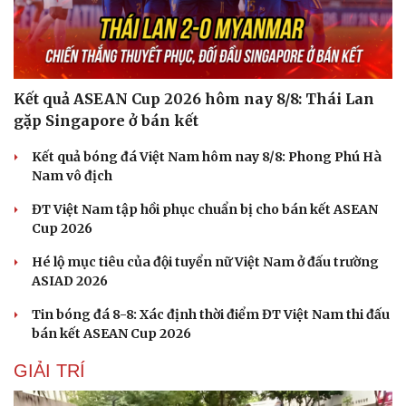
Kết quả ASEAN Cup 2026 hôm nay 8/8: Thái Lan
gặp Singapore ở bán kết
Kết quả bóng đá Việt Nam hôm nay 8/8: Phong Phú Hà
Nam vô địch
Sức khỏe
Đời sống
Dinh dưỡng - món ngon
Nhà đẹp
ĐT Việt Nam tập hồi phục chuẩn bị cho bán kết ASEAN
Cây thuốc
Blog
Cup 2026
Sản phụ khoa
Tình yêu - Gia đình
Hé lộ mục tiêu của đội tuyển nữ Việt Nam ở đấu trường
Nhi khoa
ASIAD 2026
Nam khoa
Làm đẹp - giảm cân
Tin bóng đá 8-8: Xác định thời điểm ĐT Việt Nam thi đấu
Phòng mạch online
bán kết ASEAN Cup 2026
Ăn sạch sống khỏe
GIẢI TRÍ