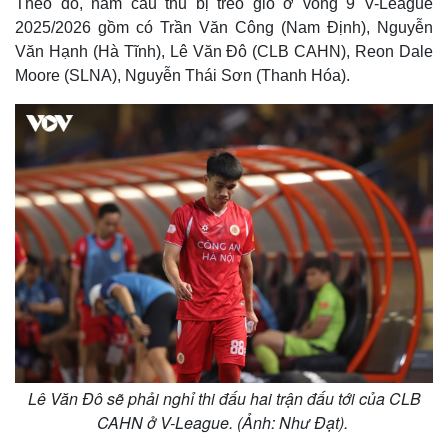
Theo đó, năm cầu thủ bị treo giò ở vòng 9 V-League
2025/2026 gồm có Trần Văn Công (Nam Định), Nguyễn
Văn Hạnh (Hà Tĩnh), Lê Văn Đô (CLB CAHN), Reon Dale
Moore (SLNA), Nguyễn Thái Sơn (Thanh Hóa).
Lê Văn Đô sẽ phải nghỉ thi đấu hai trận đấu tới của CLB
CAHN ở V-League. (Ảnh: Như Đạt).