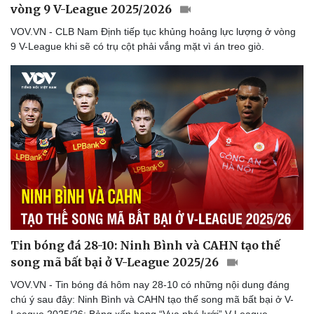
vòng 9 V-League 2025/2026
VOV.VN - CLB Nam Định tiếp tục khủng hoảng lực lượng ở vòng
9 V-League khi sẽ có trụ cột phải vắng mặt vì án treo giò.
Thể thao
Ô tô - Xe máy
Bóng đá
Ô tô
Lịch thi đấu bóng đá
Xe máy
Thế giới thể thao
Tư vấn
eSports
Hậu trường
Tin bóng đá 28-10: Ninh Bình và CAHN tạo thế
song mã bất bại ở V-League 2025/26
VOV.VN - Tin bóng đá hôm nay 28-10 có những nội dung đáng
chú ý sau đây: Ninh Bình và CAHN tạo thế song mã bất bại ở V-