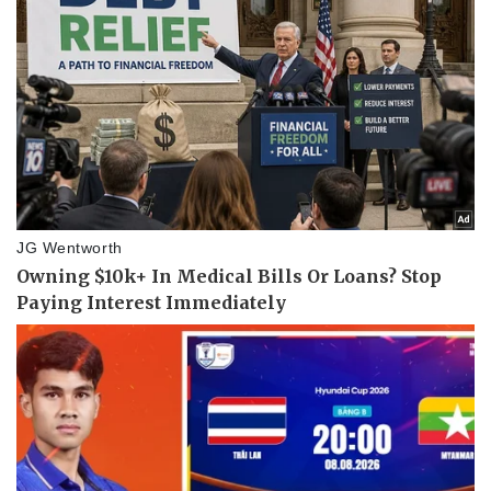
Pháp luật
Quân sự - Quốc phòng
Vụ án
Vũ khí
Tin nóng
Việt Nam
Tư vấn luật
Phân tích