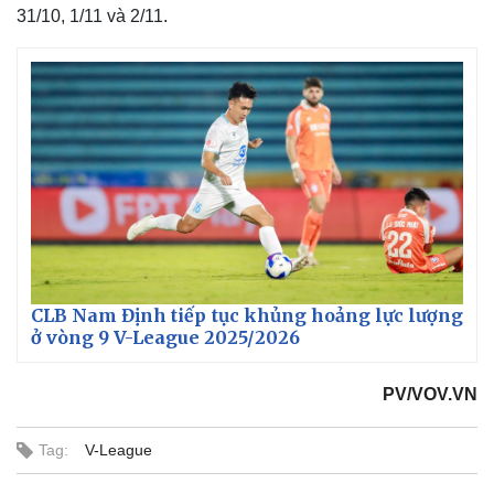
31/10, 1/11 và 2/11.
Thế giới
Multimedia
Quan sát
Video
Cuộc sống đó đây
Ảnh
CLB Nam Định tiếp tục khủng hoảng lực lượng
Hồ sơ
E-Magazine
ở vòng 9 V-League 2025/2026
Infographic
PV/VOV.VN
Tag:
V-League