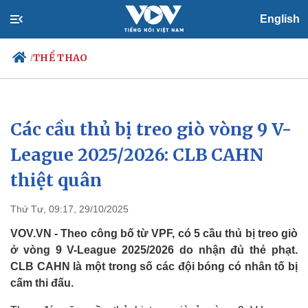
English
THỂ THAO
/
Các cầu thủ bị treo giò vòng 9 V-
Chính trị
Xã hội
Đảng
Tin 24h
League 2025/2026: CLB CAHN
Tổ chức nhân sự
Dự báo thời tiết
thiệt quân
Quốc hội
Giáo dục
Nhận diện sự thật
Dấu ấn VOV
Việc làm
Thứ Tư, 09:17, 29/10/2025
Biển đảo
VOV.VN - Theo công bố từ VPF, có 5 cầu thủ bị treo giò
ở vòng 9 V-League 2025/2026 do nhận đủ thẻ phạt.
CLB CAHN là một trong số các đội bóng có nhân tố bị
cấm thi đấu.