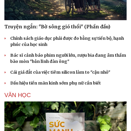
Truyện ngắn: "Bờ sông gió thổi" (Phần đầu)
Chính sách giáo dục phải được đo bằng sự tiến bộ, hạnh
phúc của học sinh
Bác sĩ cảnh báo phim người lớn, rượu bia đang âm thầm
bào mòn "bản lĩnh đàn ông"
Cái giá đắt của việc tiêm silicon làm to "cậu nhỏ"
Cải chính
Dấu hiệu tiền mãn kinh sớm phụ nữ cần biết
VĂN HỌC