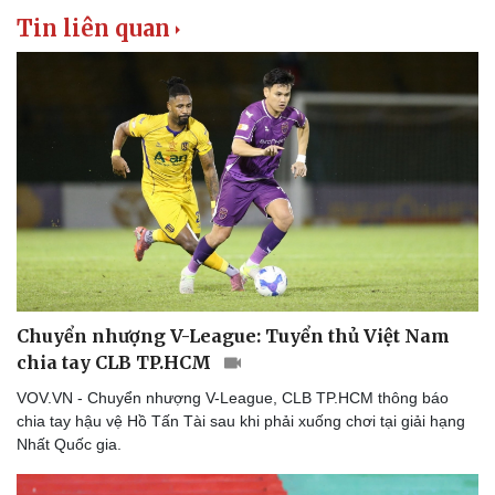
Thể thao
Ô tô - Xe máy
Tin liên quan
Bóng đá
Ô tô
Lịch thi đấu bóng đá
Xe máy
Thế giới thể thao
Tư vấn
eSports
Hậu trường
Chuyển nhượng V-League: Tuyển thủ Việt Nam
chia tay CLB TP.HCM
VOV.VN - Chuyển nhượng V-League, CLB TP.HCM thông báo
chia tay hậu vệ Hồ Tấn Tài sau khi phải xuống chơi tại giải hạng
Nhất Quốc gia.