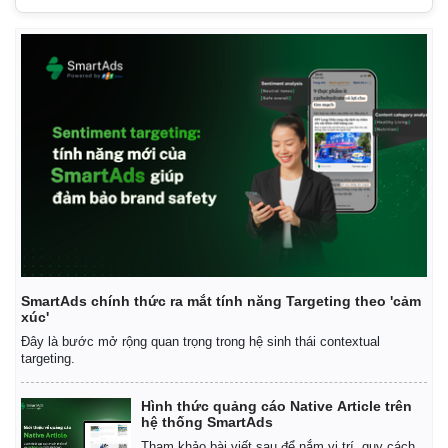
SmartAds chính thức ra mắt tính năng Targeting theo 'cảm
xúc'
Đây là bước mở rộng quan trọng trong hệ sinh thái contextual
Kinh tế
Thị trường
targeting.
Bất động sản
Giá vàng
Khởi nghiệp
Tiêu dùng
Hình thức quảng cáo Native Article trên
Tỷ giá
hệ thống SmartAds
Chứng khoán
Tham khảo bài viết sau để nắm vị trí, quy cách