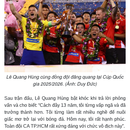
Lê Quang Hùng cùng đồng đội đăng quang tại Cúp Quốc
gia 2025/2026. (Ảnh: Duy Đức)
Thế giới
Multimedia
Quan sát
Video
Cuộc sống đó đây
Ảnh
Sau trận đấu, Lê Quang Hùng bật khóc khi trả lời phỏng
Hồ sơ
E-Magazine
vấn và cho biết: “Cách đây 13 năm, tôi từng vấp ngã và đã
Infographic
trưởng thành hơn. Tôi từng làm rất nhiều nghề để nuôi
giấc mơ trở lại với bóng đá. Hôm nay, tôi rất hạnh phúc.
Toàn đội CA TP.HCM rất xứng đáng với chức vô địch này”.