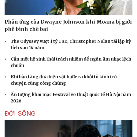
Phản ứng của Dwayne Johnson khi Moana bị giới
phê bình chê bai
The Odyssey vượt 1 tỷ USD, Christopher Nolan tái lập kỳ
Sức khỏe
Đời sống
tích sau 14 năm
Dinh dưỡng - món ngon
Nhà đẹp
Cần một hệ sinh thái trách nhiệm để ngăn âm nhạc lệch
Cây thuốc
Blog
chuẩn
Sản phụ khoa
Tình yêu - Gia đình
Nhi khoa
Khi bảo tàng đưa hiện vật bước ra khỏi tủ kính trò
Nam khoa
chuyện cùng công chúng
Làm đẹp - giảm cân
Phòng mạch online
Ấn tượng khai mạc Festival võ thuật quốc tế Hà Nội năm
Ăn sạch sống khỏe
2026
ĐỜI SỐNG