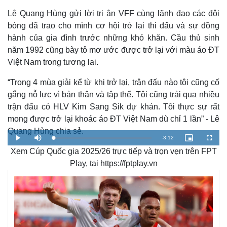
Lê Quang Hùng gửi lời tri ân VFF cùng lãnh đạo các đội
bóng đã trao cho mình cơ hội trở lại thi đấu và sự đồng
hành của gia đình trước những khó khăn. Cầu thủ sinh
năm 1992 cũng bày tỏ mơ ước được trở lại với màu áo ĐT
Việt Nam trong tương lai.
“Trong 4 mùa giải kể từ khi trở lại, trận đấu nào tôi cũng cố
gắng nỗ lực vì bản thân và tập thể. Tôi cũng trải qua nhiều
trận đấu có HLV Kim Sang Sik dự khán. Tôi thực sự rất
mong được trở lại khoác áo ĐT Việt Nam dù chỉ 1 lần” - Lê
Quang Hùng chia sẻ.
R
-
3:12
L
P
M
P
F
o
l
u
i
u
a
Xem Cúp Quốc gia 2025/26 trực tiếp và trọn vẹn trên FPT
a
t
c
l
e
d
y
e
t
l
e
u
s
Play, tại https://fptplay.vn
d
r
c
m
:
e
r
2
-
e
.
i
e
a
8
n
n
0
-
%
P
i
i
c
t
n
u
r
e