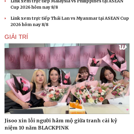
Link xem trực tiếp Malaysia vs Philippines tại ASEAN
Cup 2026 hôm nay 8/8
Link xem trực tiếp Thái Lan vs Myanmar tại ASEAN Cup
2026 hôm nay 8/8
GIẢI TRÍ
Văn hóa
Giải trí
Sân khấu - Điện ảnh
Nghệ sĩ
Văn học
Thời trang
Âm nhạc
Sao Việt
Di sản
Jisoo xin lỗi người hâm mộ giữa tranh cãi kỷ
niệm 10 năm BLACKPINK