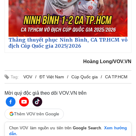
i
n
g
T
i
Thắng thuyết phục Ninh Bình, CA TP.HCM vô
địch Cúp Quốc gia 2025/2026
m
e
Hoàng Long/VOV.VN
Tag:
VOV
ĐT Việt Nam
Cúp Quốc gia
CA TP.HCM
Mời quý độc giả theo dõi VOV.VN trên
Thêm VOV trên Google
Chọn VOV làm nguồn ưu tiên trên
Google Search
.
Xem hướng
dẫn.