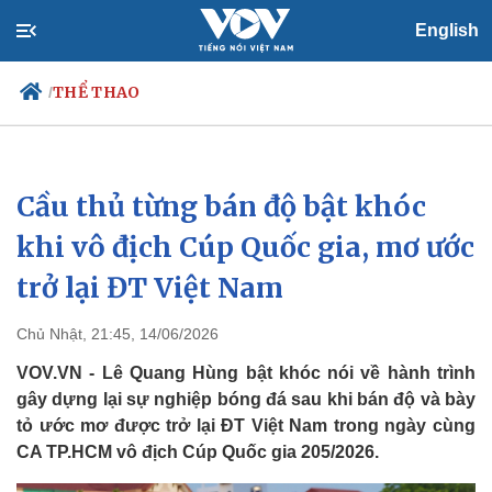
English
THỂ THAO
/
Cầu thủ từng bán độ bật khóc
Chính trị
Xã hội
Đảng
Tin 24h
khi vô địch Cúp Quốc gia, mơ ước
Tổ chức nhân sự
Dự báo thời tiết
trở lại ĐT Việt Nam
Quốc hội
Giáo dục
Nhận diện sự thật
Dấu ấn VOV
Việc làm
Chủ Nhật, 21:45, 14/06/2026
Biển đảo
VOV.VN - Lê Quang Hùng bật khóc nói về hành trình
gây dựng lại sự nghiệp bóng đá sau khi bán độ và bày
tỏ ước mơ được trở lại ĐT Việt Nam trong ngày cùng
CA TP.HCM vô địch Cúp Quốc gia 205/2026.