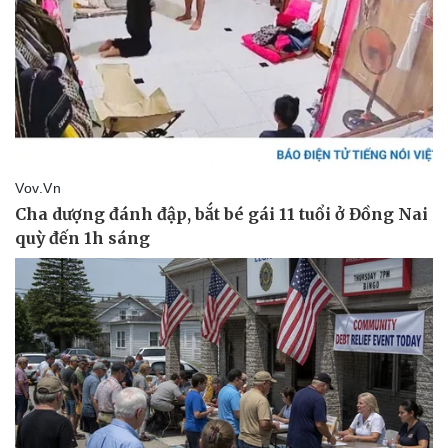
Vụ án
Vũ khí
Tin nóng
Việt Nam
Tư vấn luật
Phân tích