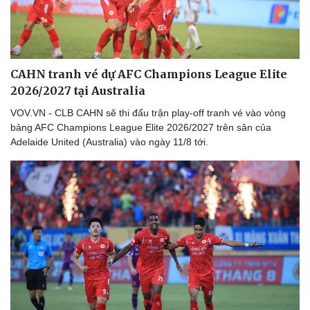
Doanh nghiệp
Công nghệ
CAHN tranh vé dự AFC Champions League Elite
Thông tin doanh nghiệp
Sành điệu
2026/2027 tại Australia
Doanh nghiệp 24h
Tin Công nghệ
VOV.VN - CLB CAHN sẽ thi đấu trận play-off tranh vé vào vòng
Doanh nhân
Trải nghiệm
bảng AFC Champions League Elite 2026/2027 trên sân của
Vì cộng đồng
Chuyển đổi số
Adelaide United (Australia) vào ngày 11/8 tới.