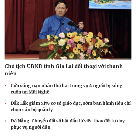
Chủ tịch UBND tỉnh Gia Lai đối thoại với thanh
niên
Cứu sống nạn nhân thứ hai trong vụ 4 người bị sóng
cuốn tại Mũi Nghê
Đắk Lắk giảm 51% cơ sở giáo dục, sớm ban hành tiêu chí
Du lịch
Podcast
chọn cán bộ quản lý
Tư vấn
Câu chuyện thời sự
Đà Nẵng: Chuyển đổi số bắt đầu từ việc thay đổi tư duy
Săn Tour
Đọc truyện đêm khuya
phục vụ người dân
check-in
Cửa sổ tình yêu
Kể chuyện cho bé