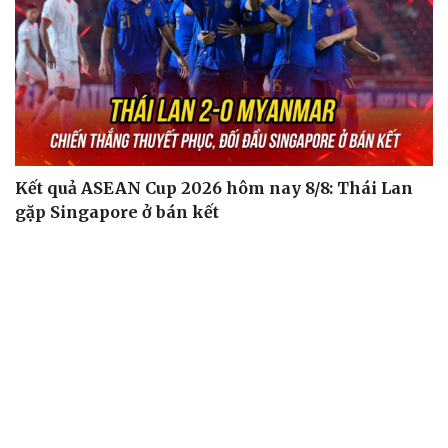
Kết quả ASEAN Cup 2026 hôm nay 8/8: Thái Lan
gặp Singapore ở bán kết
Kết quả bóng đá Việt Nam hôm nay 8/8: Phong Phú Hà
Nam vô địch
ĐT Việt Nam tập hồi phục chuẩn bị cho bán kết ASEAN
Cup 2026
Hé lộ mục tiêu của đội tuyển nữ Việt Nam ở đấu trường
ASIAD 2026
Tin bóng đá 8-8: Xác định thời điểm ĐT Việt Nam thi đấu
bán kết ASEAN Cup 2026