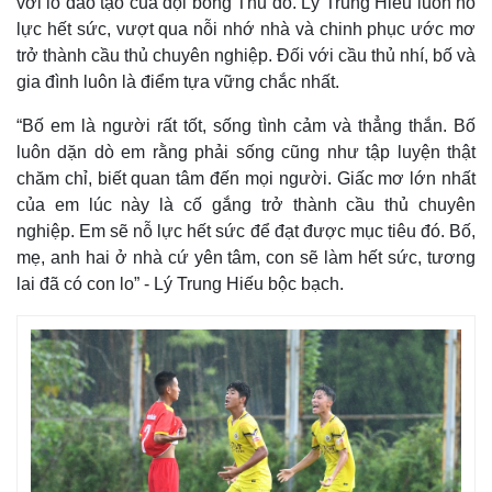
với lò đào tạo của đội bóng Thủ đô. Lý Trung Hiếu luôn nỗ
lực hết sức, vượt qua nỗi nhớ nhà và chinh phục ước mơ
trở thành cầu thủ chuyên nghiệp. Đối với cầu thủ nhí, bố và
gia đình luôn là điểm tựa vững chắc nhất.
“Bố em là người rất tốt, sống tình cảm và thẳng thắn. Bố
luôn dặn dò em rằng phải sống cũng như tập luyện thật
chăm chỉ, biết quan tâm đến mọi người. Giấc mơ lớn nhất
của em lúc này là cố gắng trở thành cầu thủ chuyên
nghiệp. Em sẽ nỗ lực hết sức để đạt được mục tiêu đó. Bố,
mẹ, anh hai ở nhà cứ yên tâm, con sẽ làm hết sức, tương
lai đã có con lo” - Lý Trung Hiếu bộc bạch.
Thế giới
Multimedia
Quan sát
Video
Cuộc sống đó đây
Ảnh
Hồ sơ
E-Magazine
Infographic