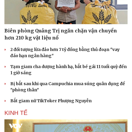
Biên phòng Quảng Trị ngăn chặn vận chuyển
hơn 210 kg vật liệu nổ
2 đối tượng lừa đảo hơn 7 tỷ đồng bằng thủ đoạn "vay
Du lịch
Podcast
đáo hạn ngân hàng"
Tư vấn
Câu chuyện thời sự
Tạm giam cha dượng hành hạ, bắt bé gái 11 tuổi quỳ đến
Săn Tour
Đọc truyện đêm khuya
1 giờ sáng
check-in
Cửa sổ tình yêu
Kể chuyện cho bé
Bị bắt sau khi qua Campuchia mua súng quân dụng để
Hạt giống tâm hồn
"phòng thân"
Bắt giam nữ TikToker Phượng Nguyễn
KINH TẾ