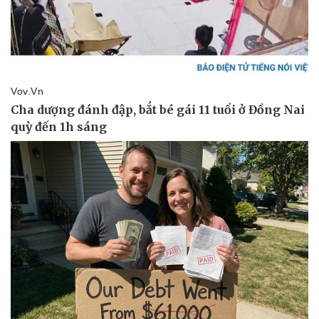
Pháp luật
Quân sự - Quốc phòng
Vụ án
Vũ khí
Tin nóng
Việt Nam
Tư vấn luật
Phân tích