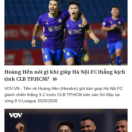
Hoàng Hên nói gì khi giúp Hà Nội FC thắng kịch
tính CLB TP.HCM?
VOV.VN - Tiền vệ Hoàng Hên (Hendrio) ghi bàn giúp Hà Nội FC
giành chiến thắng 3-2 trước CLB TP.HCM trên sân Gò Đậu tại
vòng 8 V-League 2025/2026.
Thể thao
Ô tô - Xe máy
Bóng đá
Ô tô
Lịch thi đấu bóng đá
Xe máy