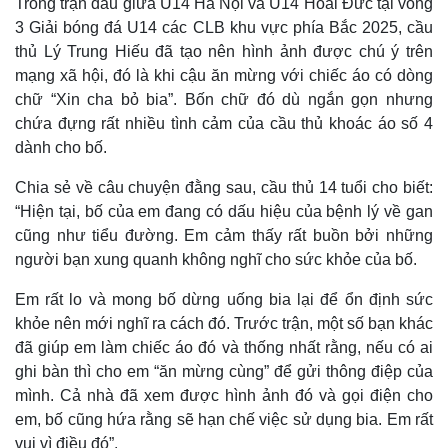
Trong trận đấu giữa U14 Hà Nội và U14 Hoài Đức tại vòng
3 Giải bóng đá U14 các CLB khu vực phía Bắc 2025, cầu
thủ Lý Trung Hiếu đã tạo nên hình ảnh được chú ý trên
mạng xã hội, đó là khi cậu ăn mừng với chiếc áo có dòng
chữ “Xin cha bỏ bia”. Bốn chữ đó dù ngắn gọn nhưng
chứa đựng rất nhiều tình cảm của cầu thủ khoác áo số 4
dành cho bố.
Chia sẻ về câu chuyện đằng sau, cầu thủ 14 tuổi cho biết:
“Hiện tại, bố của em đang có dấu hiệu của bệnh lý về gan
cũng như tiểu đường. Em cảm thấy rất buồn bởi những
người bạn xung quanh không nghĩ cho sức khỏe của bố.
Em rất lo và mong bố dừng uống bia lại để ổn định sức
khỏe nên mới nghĩ ra cách đó. Trước trận, một số bạn khác
đã giúp em làm chiếc áo đó và thống nhất rằng, nếu có ai
ghi bàn thì cho em “ăn mừng cùng” để gửi thông điệp của
mình. Cả nhà đã xem được hình ảnh đó và gọi điện cho
em, bố cũng hứa rằng sẽ hạn chế việc sử dụng bia. Em rất
vui vì điều đó”.