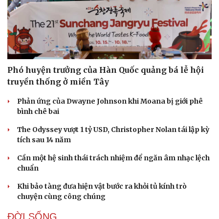
Thông tin doanh nghiệp
Sành điệu
Doanh nghiệp 24h
Tin Công nghệ
Doanh nhân
Trải nghiệm
Vì cộng đồng
Chuyển đổi số
Phó huyện trưởng của Hàn Quốc quảng bá lễ hội
truyền thống ở miền Tây
Phản ứng của Dwayne Johnson khi Moana bị giới phê
bình chê bai
The Odyssey vượt 1 tỷ USD, Christopher Nolan tái lập kỳ
tích sau 14 năm
Cần một hệ sinh thái trách nhiệm để ngăn âm nhạc lệch
chuẩn
Khi bảo tàng đưa hiện vật bước ra khỏi tủ kính trò
chuyện cùng công chúng
ĐỜI SỐNG