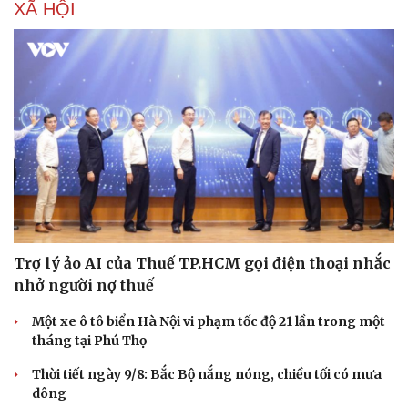
XÃ HỘI
Văn hóa
Giải trí
Sân khấu - Điện ảnh
Nghệ sĩ
Văn học
Thời trang
Âm nhạc
Sao Việt
Di sản
Trợ lý ảo AI của Thuế TP.HCM gọi điện thoại nhắc
nhở người nợ thuế
Một xe ô tô biển Hà Nội vi phạm tốc độ 21 lần trong một
tháng tại Phú Thọ
Thời tiết ngày 9/8: Bắc Bộ nắng nóng, chiều tối có mưa
dông