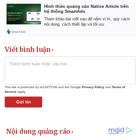
Hình thức quảng cáo Native Article trên
hệ thống SmartAds
Tham khảo bài viết sau để nắm vị trí, quy cách
nội dung, cách thiết lập và tối ưu.
Viết bình luận
This site is protected by reCAPTCHA and the Google
Privacy Policy
and
Terms of
Service
apply.
Kinh tế
Thị trường
Gửi tin
Bất động sản
Giá vàng
Khởi nghiệp
Tiêu dùng
Tỷ giá
Chứng khoán
Giá cà phê