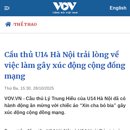
English
THỂ THAO
/
Cầu thủ U14 Hà Nội trải lòng về
Chính trị
Xã hội
Đảng
Tin 24h
việc làm gây xúc động cộng đồng
Tổ chức nhân sự
Dự báo thời tiết
mạng
Quốc hội
Giáo dục
Nhận diện sự thật
Dấu ấn VOV
Việc làm
Thứ Ba, 15:30, 28/10/2025
Biển đảo
VOV.VN - Cầu thủ Lý Trung Hiếu của U14 Hà Nội đã có
hành động ăn mừng với chiếc áo “Xin cha bỏ bia” gây
xúc động cộng đồng mạng.