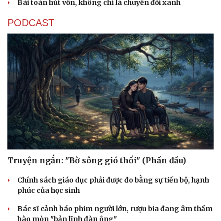
Bài toán hút vốn, không chỉ là chuyển đổi xanh
PODCAST
Truyện ngắn: "Bờ sông gió thổi" (Phần đầu)
Chính sách giáo dục phải được đo bằng sự tiến bộ, hạnh
phúc của học sinh
Bác sĩ cảnh báo phim người lớn, rượu bia đang âm thầm
bào mòn "bản lĩnh đàn ông"