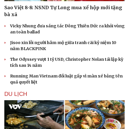
Sao Việt 8-8: NSND Tự Long mua xế hộp mới tặng
bà xã
Vicky Nhung đưa sáng tác Đông Thiên Đức ra khỏi vùng
an toàn ballad
Jisoo xin lỗi người hâm mộ giữa tranh cãi kỷ niệm 10
năm BLACKPINK
The Odyssey vượt 1 tỷ USD, Christopher Nolan tái lập kỳ
tích sau 14 năm
Running Man Vietnam đổi luật gấp vì màn xé bảng tên
quá quyết liệt
DU LỊCH