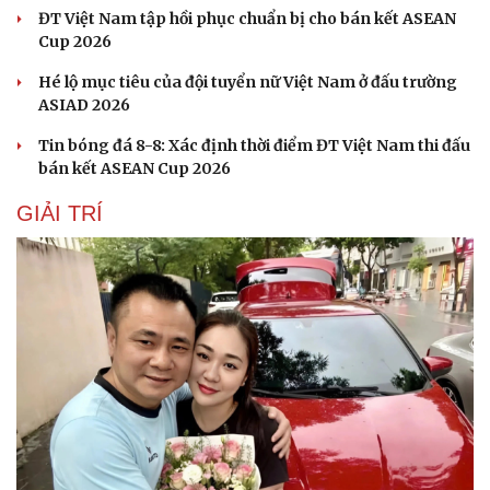
ĐT Việt Nam tập hồi phục chuẩn bị cho bán kết ASEAN
Sức khỏe
Đời sống
Cup 2026
Dinh dưỡng - món ngon
Nhà đẹp
Hé lộ mục tiêu của đội tuyển nữ Việt Nam ở đấu trường
Cây thuốc
Blog
ASIAD 2026
Sản phụ khoa
Tình yêu - Gia đình
Nhi khoa
Tin bóng đá 8-8: Xác định thời điểm ĐT Việt Nam thi đấu
Nam khoa
bán kết ASEAN Cup 2026
Làm đẹp - giảm cân
Phòng mạch online
GIẢI TRÍ
Ăn sạch sống khỏe