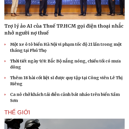
Trợ lý ảo AI của Thuế TP.HCM gọi điện thoại nhắc
nhở người nợ thuế
Một xe ô tô biển Hà Nội vi phạm tốc độ 21 lần trong một
Văn hóa
Giải trí
tháng tại Phú Thọ
Sân khấu - Điện ảnh
Nghệ sĩ
Văn học
Thời trang
Thời tiết ngày 9/8: Bắc Bộ nắng nóng, chiều tối có mưa
Âm nhạc
Sao Việt
dông
Di sản
Thêm 18 hài cốt liệt sĩ được quy tập tại Công viên Lê Thị
Riêng
Ca nô chở khách tái diễn cảnh bát nháo trên biển Sầm
Sơn
THẾ GIỚI