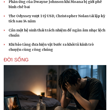
Phản ứng của Dwayne Johnson khi Moana bị giới phê
Thông tin doanh nghiệp
Sành điệu
bình chê bai
Doanh nghiệp 24h
Tin Công nghệ
The Odyssey vượt 1 tỷ USD, Christopher Nolan tái lập kỳ
Doanh nhân
Trải nghiệm
tích sau 14 năm
Vì cộng đồng
Chuyển đổi số
Cần một hệ sinh thái trách nhiệm để ngăn âm nhạc lệch
chuẩn
Khi bảo tàng đưa hiện vật bước ra khỏi tủ kính trò
chuyện cùng công chúng
ĐỜI SỐNG