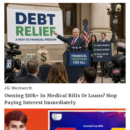
Pháp luật
Quân sự - Quốc phòng
Vụ án
Vũ khí
Tin nóng
Việt Nam
Tư vấn luật
Phân tích