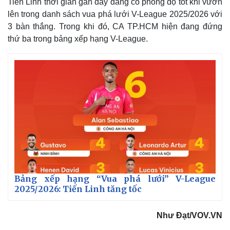
Tiến Linh thời gian gần đây đang có phong độ tốt khi vươn
%
P
i
i
c
lên trong danh sách vua phá lưới V-League 2025/2026 với
t
n
u
3 bàn thắng. Trong khi đó, CA TP.HCM hiện đang đứng
r
e
i
thứ ba trong bảng xếp hạng V-League.
n
g
T
i
m
e
Thế giới
Multimedia
Quan sát
Video
Cuộc sống đó đây
Ảnh
Hồ sơ
E-Magazine
Bảng xếp hạng “Vua phá lưới” V-League
Infographic
2025/2026: Tiến Linh tăng tốc
Như Đạt/VOV.VN