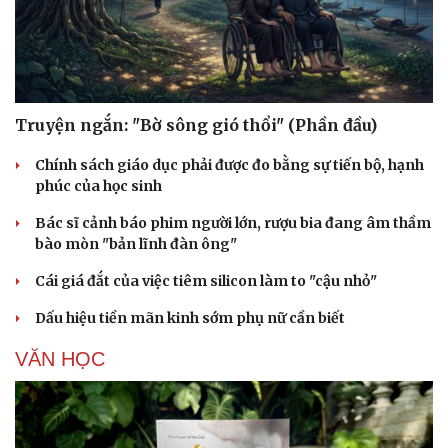
Truyện ngắn: "Bờ sông gió thổi" (Phần đầu)
Chính sách giáo dục phải được đo bằng sự tiến bộ, hạnh
phúc của học sinh
Bác sĩ cảnh báo phim người lớn, rượu bia đang âm thầm
bào mòn "bản lĩnh đàn ông"
Cái giá đắt của việc tiêm silicon làm to "cậu nhỏ"
Dấu hiệu tiền mãn kinh sớm phụ nữ cần biết
VĂN HỌC