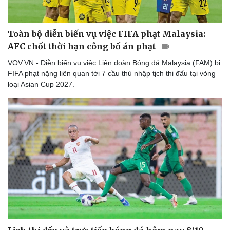
Toàn bộ diễn biến vụ việc FIFA phạt Malaysia:
AFC chốt thời hạn công bố án phạt
VOV.VN - Diễn biến vụ việc Liên đoàn Bóng đá Malaysia (FAM) bị
FIFA phạt nặng liên quan tới 7 cầu thủ nhập tịch thi đấu tại vòng
loại Asian Cup 2027.
Thể thao
Ô tô - Xe máy
Bóng đá
Ô tô
Lịch thi đấu bóng đá
Xe máy