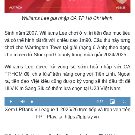
Williams Lee gia nhập CA TP Hồ Chí Minh.
Sinh năm 2007, Williams Lee chơi ở vị trí tiền đạo mục tiêu
và có thể hình rất tốt với chiều cao 1m90. Cầu thủ này từng
chơi cho Warrington Town tại giải (hạng 6 Anh) theo dạng
cho mượn từ Stockport County trong mùa giải 2024/2025.
Williams Lee được kỳ vọng sẽ sớm hoà nhập với CA
TP.HCM để “chia lửa” trên hàng công với Tiến Linh. Ngoài
ra, tiền đạo Việt kiều cũng được kỳ vọng sẽ thi đấu tốt để
HLV Kim Sang Sik có thêm lựa chọn tại U23 Việt Nam.
R
-
3:17
L
P
M
P
F
o
l
u
i
u
a
Xem LPBank V.League 1-2025/26 trực tiếp và trọn vẹn trên
a
t
c
l
e
d
y
e
t
l
e
u
s
FPT Play, tại https://fptplay.vn
d
r
c
m
:
e
r
2
-
e
.
i
e
a
7
n
n
2
-