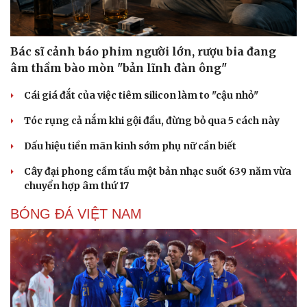
Bác sĩ cảnh báo phim người lớn, rượu bia đang
âm thầm bào mòn "bản lĩnh đàn ông"
Cái giá đắt của việc tiêm silicon làm to "cậu nhỏ"
Tóc rụng cả nắm khi gội đầu, đừng bỏ qua 5 cách này
Dấu hiệu tiền mãn kinh sớm phụ nữ cần biết
Cây đại phong cầm tấu một bản nhạc suốt 639 năm vừa
chuyển hợp âm thứ 17
BÓNG ĐÁ VIỆT NAM