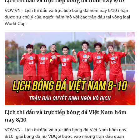
Lịch thi đấu và trực tiếp bóng đá hôm nay 8/10
Thế giới thể thao
Tư vấn
eSports
VOV.VN - Lịch thi đấu và trực tiếp bóng đá hôm nay 8/10 nhận
Hậu trường
được sự chú ý của người hâm mộ với các trận đấu tại vòng loại
World Cup.
Lịch thi đấu và trực tiếp bóng đá Việt Nam hôm
nay 8/10
VOV.VN - Lịch thi đấu và trực tiếp bóng đá Việt Nam hôm nay
8/10, giải bóng đá nữ VĐQG bước vào những trận đấu quan