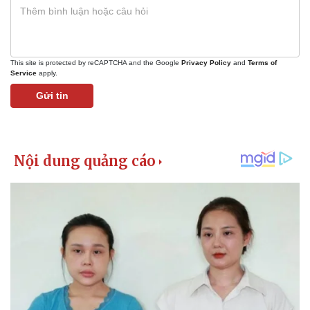
This site is protected by reCAPTCHA and the Google
Privacy Policy
and
Terms of
Service
apply.
Gửi tin
Kinh tế
Thị trường
Bất động sản
Giá vàng
Khởi nghiệp
Tiêu dùng
Tỷ giá
Chứng khoán
Giá cà phê