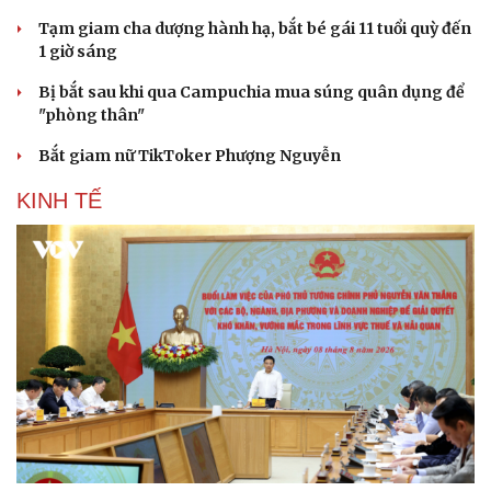
Tạm giam cha dượng hành hạ, bắt bé gái 11 tuổi quỳ đến
1 giờ sáng
Bị bắt sau khi qua Campuchia mua súng quân dụng để
"phòng thân"
Bắt giam nữ TikToker Phượng Nguyễn
KINH TẾ
Du lịch
Podcast
Tư vấn
Câu chuyện thời sự
Săn Tour
Đọc truyện đêm khuya
check-in
Cửa sổ tình yêu
Kể chuyện cho bé
Hạt giống tâm hồn