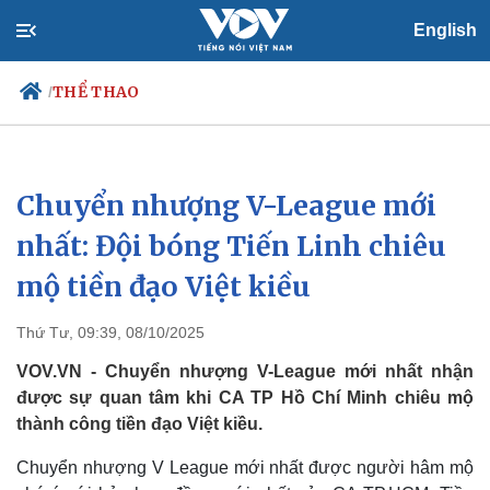
English
THỂ THAO
/
Chuyển nhượng V-League mới
Chính trị
Xã hội
Đảng
Tin 24h
nhất: Đội bóng Tiến Linh chiêu
Tổ chức nhân sự
Dự báo thời tiết
mộ tiền đạo Việt kiều
Quốc hội
Giáo dục
Nhận diện sự thật
Dấu ấn VOV
Việc làm
Thứ Tư, 09:39, 08/10/2025
Biển đảo
VOV.VN - Chuyển nhượng V-League mới nhất nhận
được sự quan tâm khi CA TP Hồ Chí Minh chiêu mộ
thành công tiền đạo Việt kiều.
Chuyển nhượng V League mới nhất được người hâm mộ