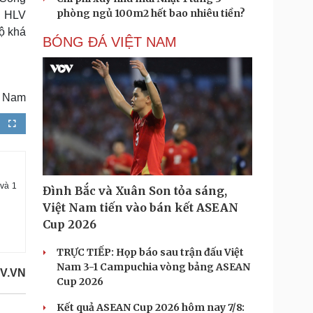
phòng ngủ 100m2 hết bao nhiêu tiền?
ò HLV
ộ khá
BÓNG ĐÁ VIỆT NAM
B Nam
F
u
l
l
s
c
r
e
e
 và 1
Đình Bắc và Xuân Son tỏa sáng,
n
Việt Nam tiến vào bán kết ASEAN
Cup 2026
TRỰC TIẾP: Họp báo sau trận đấu Việt
Nam 3-1 Campuchia vòng bảng ASEAN
V.VN
Cup 2026
Kết quả ASEAN Cup 2026 hôm nay 7/8: