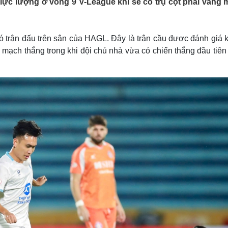
ực lượng ở vòng 9 V-League khi sẽ có trụ cột phải vắng m
Lịch thi đấu bóng đá
Xe máy
Thế giới thể thao
Tư vấn
eSports
V
Hậu trường
 trận đấu trên sân của HAGL. Đây là trận cầu được đánh giá 
 mạch thắng trong khi đội chủ nhà vừa có chiến thắng đầu tiên
Văn hóa
Giải trí
D
Sân khấu - Điện ảnh
Nghệ sĩ
Văn học
Thời trang
Âm nhạc
Sao Việt
c
Di sản