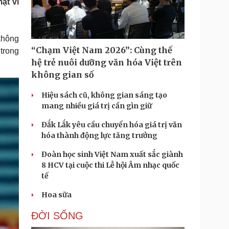
ặt vì
Doanh nghiệp 24h
Tin Công nghệ
Doanh nhân
Trải nghiệm
ì cộng đồng
Chuyển đổi số
không
“Chạm Việt Nam 2026”: Cùng thế
 trong
u lịch
Podcast
hệ trẻ nuôi dưỡng văn hóa Việt trên
Tư vấn
Câu chuyện thời sự
không gian số
Săn Tour
Đọc truyện đêm khuya
heck-in
Cửa sổ tình yêu
Hiệu sách cũ, không gian sáng tạo
Kể chuyện cho bé
mang nhiều giá trị cần gìn giữ
Hạt giống tâm hồn
Đắk Lắk yêu cầu chuyển hóa giá trị văn
hóa thành động lực tăng trưởng
Đoàn học sinh Việt Nam xuất sắc giành
8 HCV tại cuộc thi Lễ hội Âm nhạc quốc
tế
Hoa sữa
ĐỜI SỐNG