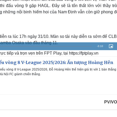
thi đấu vòng 9 gặp HAGL. Đây sẽ là tổn thất lớn với thầy tr
ng những nội binh hiếm hoi của Nam Định vẫn còn giữ phong đ
iễn ra lúc 17h ngày 31/10. Màn so tài này diễn ra sớm để CL
 Gamba Osaka vào đầu tháng 11.
R
-
3:10
P
i
tiếp và trọn vẹn trên FPT Play, tại https://fptplay.vn
c
e
t
u
r
iểu vòng 8 V-League 2025/2026: Ấn tượng Hoàng Hên
m
e
-
i
biểu vòng 8 V-League 2025/2026, Đỗ Hoàng Hên thể hiện giá trị với 1 bàn thắng
a
n
-
Hà Nội FC giành chiến thắng.
P
i
i
c
t
n
u
r
e
i
n
PV/VO
g
T