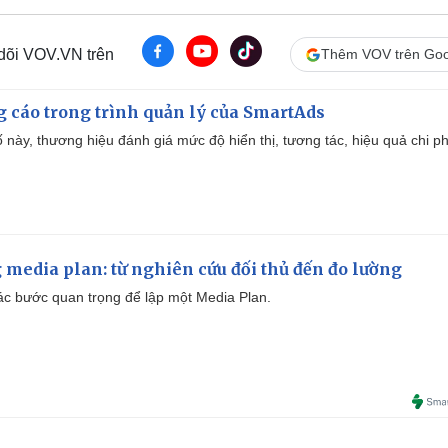
i
 dõi VOV.VN trên
Thêm VOV trên Goo
m
e
g cáo trong trình quản lý của SmartAds
 này, thương hiệu đánh giá mức độ hiển thị, tương tác, hiệu quả chi ph
 media plan: từ nghiên cứu đối thủ đến đo lường
 các bước quan trọng để lập một Media Plan.