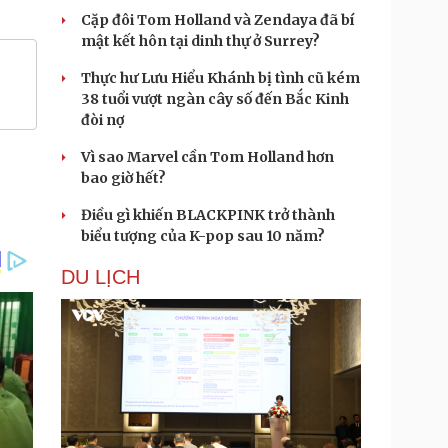
Cặp đôi Tom Holland và Zendaya đã bí
mật kết hôn tại dinh thự ở Surrey?
Thực hư Lưu Hiểu Khánh bị tình cũ kém
38 tuổi vượt ngàn cây số đến Bắc Kinh
đòi nợ
Vì sao Marvel cần Tom Holland hơn
bao giờ hết?
Điều gì khiến BLACKPINK trở thành
biểu tượng của K-pop sau 10 năm?
DU LỊCH