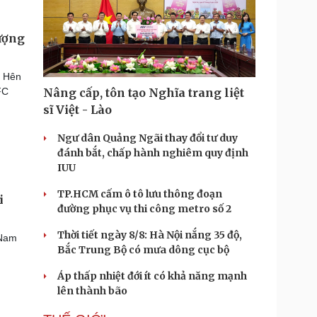
tượng
g Hên
FC
Nâng cấp, tôn tạo Nghĩa trang liệt
sĩ Việt - Lào
Ngư dân Quảng Ngãi thay đổi tư duy
đánh bắt, chấp hành nghiêm quy định
IUU
TP.HCM cấm ô tô lưu thông đoạn
i
đường phục vụ thi công metro số 2
Thời tiết ngày 8/8: Hà Nội nắng 35 độ,
 Nam
Bắc Trung Bộ có mưa dông cục bộ
Áp thấp nhiệt đới ít có khả năng mạnh
lên thành bão