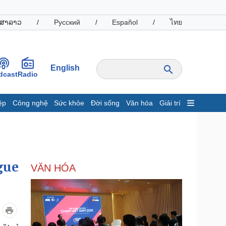
ສາລາວ
/
Русский
/
Español
/
ไทย
English
dcast
Radio
ệp
Công nghệ
Sức khỏe
Đời sống
Văn hóa
Giải trí
inh tế
Thị trường
ất động sản
Giá vàng
hởi nghiệp
Tiêu dùng
Tỷ giá
gue
VĂN HÓA
Chứng khoán
Giá cà phê
oanh nghiệp
Công nghệ
hông tin doanh nghiệp
Sành điệu