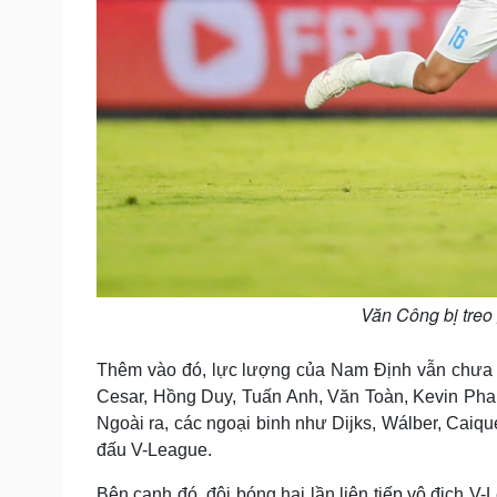
Văn Công bị treo
Thêm vào đó, lực lượng của Nam Định vẫn chưa th
Cesar, Hồng Duy, Tuấn Anh, Văn Toàn, Kevin Pha
Ngoài ra, các ngoại binh như Dijks, Wálber, Cai
đấu V-League.
Bên cạnh đó, đội bóng hai lần liên tiếp vô địch V