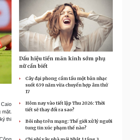
Dấu hiệu tiền mãn kinh sớm phụ
nữ cần biết
Cây đại phong cầm tấu một bản nhạc
suốt 639 năm vừa chuyển hợp âm thứ
17
Hôm nay vào tiết lập Thu 2026: Thời
 Caio
tiết sẽ thay đổi ra sao?
 mặt.
ý thi
Bôi nhọ trên mạng: Thế giới xử lý người
tung tin xúc phạm thế nào?
n Công
Chi phí xây nhà mái Nhật 1 tầng 3