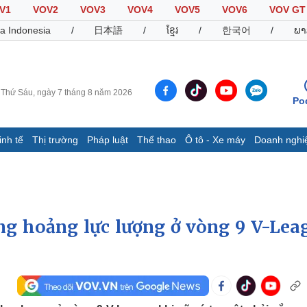
V1
VOV2
VOV3
VOV4
VOV5
VOV6
VOV GT
a Indonesia
/
日本語
/
ខ្មែរ
/
한국어
/
ພາ
Thứ Sáu, ngày 7 tháng 8 năm 2026
Po
inh tế
Thị trường
Pháp luật
Thể thao
Ô tô - Xe máy
Doanh nghi
Thế giới
Multimedia
K
Quan sát
Video
B
Cuộc sống đó đây
Ảnh
K
Hồ sơ
E-Magazine
g hoảng lực lượng ở vòng 9 V-Lea
Infographic
Thể thao
Ô tô - Xe máy
D
Bóng đá
Ô tô
T