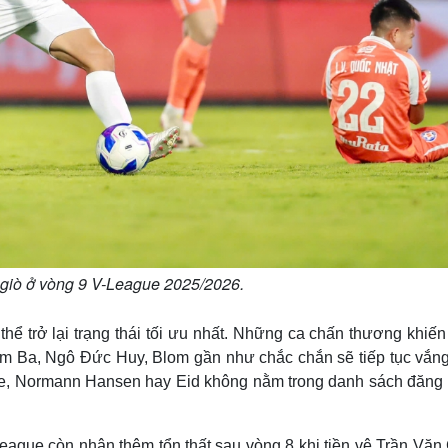
 giò ở vòng 9 V-League 2025/2026.
ể trở lại trạng thái tối ưu nhất. Những ca chấn thương khiến
m Ba, Ngô Đức Huy, Blom gần như chắc chắn sẽ tiếp tục vắng
que, Normann Hansen hay Eid không nằm trong danh sách đăng k
-League còn nhận thêm tổn thất sau vòng 8 khi tiền vệ Trần Vă