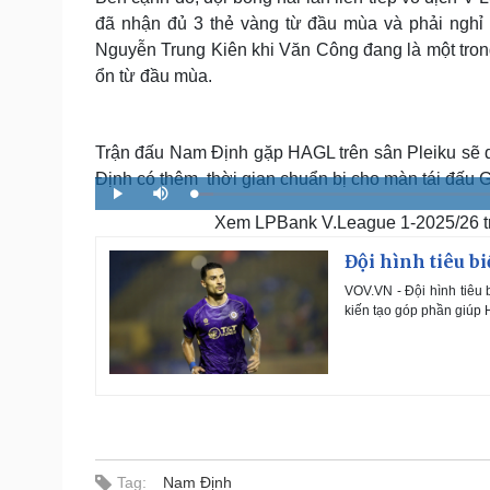
đã nhận đủ 3 thẻ vàng từ đầu mùa và phải nghỉ 
Nguyễn Trung Kiên khi Văn Công đang là một tro
ổn từ đầu mùa.
Trận đấu Nam Định gặp HAGL trên sân Pleiku sẽ d
Định có thêm thời gian chuẩn bị cho màn tái đấu
L
P
M
o
l
u
a
Xem LPBank V.League 1-2025/26 trực 
a
t
d
y
e
e
d
Đội hình tiêu b
:
2
.
VOV.VN - Đội hình tiêu 
8
4
kiến tạo góp phần giúp 
%
Tag:
Nam Định