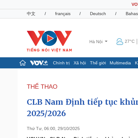
VO
中文
/
français
/
Deutsch
/
Bahas
27°C
Hà Nội
Chính trị
Xã hội
Thế giới
Multimedia
K
Chính trị
Xã hội
Đảng
Tin 24h
THỂ THAO
Tổ chức nhân sự
Dự báo thời tiết
Quốc hội
Giáo dục
CLB Nam Định tiếp tục khủn
Nhận diện sự thật
Dấu ấn VOV
Việc làm
2025/2026
Biển đảo
Pháp luật
Quân sự - Quốc phòng
Thứ Tư, 06:00, 29/10/2025
Vụ án
Vũ khí